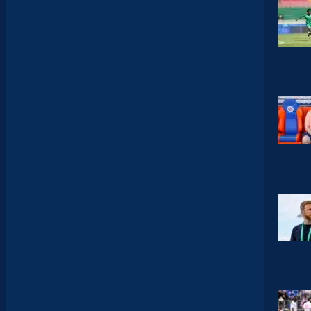
V
I
T
É
D
A
V
I
D
G
L
U
Z
M
A
N
D
E
L
’
A
F
T
E
R
F
O
O
T
.
L
E