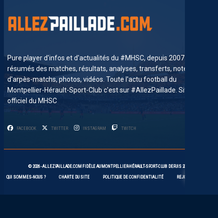
Pure player d'infos et d'actualités du #MHSC, depuis 2007. News,
résumés des matches, résultats, analyses, transferts, notes
d'arpès-matchs, photos, vidéos. Toute l'actu football du
Montpellier-Hérault-Sport-Club c'est sur #AllezPaillade. Site non-
officiel du MHSC
FACEBOOK
TWITTER
INSTAGRAM
TWITCH
4
© 2026 -
ALLEZPAILLADE.COM
FIDÈLE AU
MONTPELLIER-HÉRAULT-SPORT-CLUB
DEPUIS 2007
QUI SOMMES-NOUS ?
CHARTE DU SITE
POLITIQUE DE CONFIDENTIALITÉ
REJOIGNEZ-NOUS !