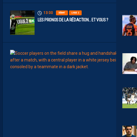
13:00
DÉBAT
LIGUE 2
LES PRONOS DE LA RÉDACTION… ET VOUS ?
12:00
MERCA
T
É
J
I
S
A
V
A
N
I
E
R
,
B
R
Y