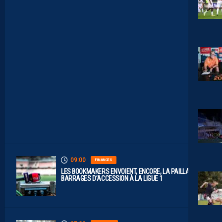
S
R
E
P
L
A
Y
S
S
O
N
T
D
I
S
P
O
S
.
09:00
FINANCES
LES BOOKMAKERS ENVOIENT, ENCORE, LA PAILLADE EN
BARRAGES D’ACCESSION À LA LIGUE 1