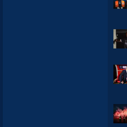
A
N
T
E
I
X
E
I
R
A
…
L
E
S
I
N
F
O
S
D
E
M
O
H
A
M
E
D
T
O
U
B