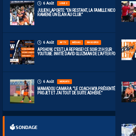
6 Août
LIGUE 2
JULIEN LAPORTE: “EN RESTANT, LA FAMILLE NICOLLIN A
RAMENÉ UN ÉLAN AU CLUB.”
6 Août
AP TV
MÉDIAS
MHSC-DFCO
APSHOW, C’EST LA REPRISE! CE SOIR 21H SUR
YOUTUBE. INVITÉ DAVID GLUZMAN DE L’AFTER FOOT.
6 Août
MERCATO
MAMADOU CAMARA: “LE COACH M’A PRÉSENTÉ LE
PROJET ET J’AI TOUT DE SUITE ADHÉRÉ.”
🗳 SONDAGE