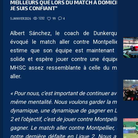
MEILLEURS QUE LORS DU MATCH À DOMICILE,
JE SUIS CONFIANT”
1232
99
4
5 JANVIER 2026
Albert Sánchez, le coach de Dunkerque, a
évoqué le match aller contre Montpellier. Il
estime que son équipe est maintenant plus
solide et espère jouer contre une équipe du
MHSC assez ressemblante à celle du match
aller.
« Pour nous, c’est important de continuer avec la
même mentalité. Nous voulons garder la même
dynamique, une dynamique de gagner en Ligue
2 et l’objectif, c’est de jouer contre Montpellier et
gagner. Le match aller contre Montpellier, c’est
notre dernière défaite en Ligue 2. Nous avons