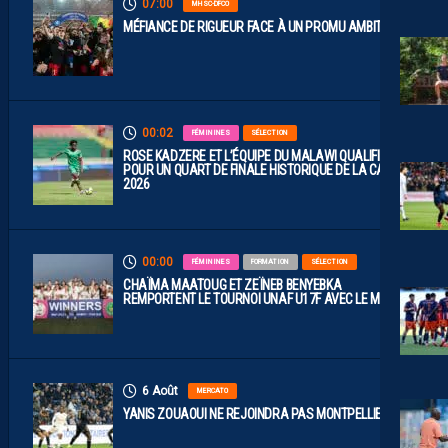
07:00
MHSC-DFCO
MÉFIANCE DE RIGUEUR FACE À UN PROMU AMBITIEUX
00:02
FÉMININES
SÉLECTION
ROSE KADZERE ET L’ÉQUIPE DU MALAWI QUALIFIÉES
POUR UN QUART DE FINALE HISTORIQUE DE LA CAN
2026
00:00
FÉMININES
FORMATION
SÉLECTION
CHAÏMA MAATOUG ET ZEÏNEB BENYEBKA
REMPORTENT LE TOURNOI UNAF U17F AVEC LE MAROC
6 Août
MERCATO
YANIS ZOUAOUI NE REJOINDRA PAS MONTPELLIER…