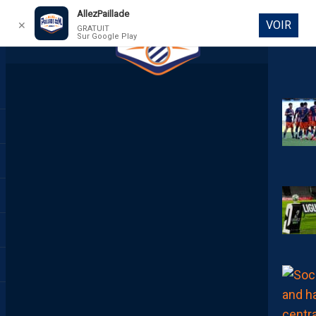
AllezPaillade
VOIR
✕
GRATUIT
Sur Google Play
DIRECT