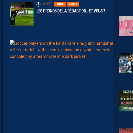
13:00
DÉBAT
LIGUE 2
LES PRONOS DE LA RÉDACTION… ET VOUS ?
12:00
MERCA
T
É
J
I
S
A
V
A
N
I
E
R
,
B
R
Y
A
N