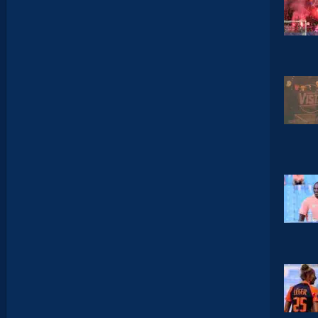
T
E
I
X
E
I
R
A
…
L
E
S
I
N
F
O
S
D
E
M
O
H
A
M
E
D
T
O
U
B
A
C