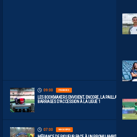
E
P
L
A
Y
S
S
O
N
T
D
I
S
P
O
S
.
09:00
FINANCES
LES BOOKMAKERS ENVOIENT, ENCORE, LA PAILLADE EN
BARRAGES D’ACCESSION À LA LIGUE 1
07:00
MHSC-DFCO
MÉFIANCE DE RIGUEUR FACE À UN PROMU AMBITIEUX