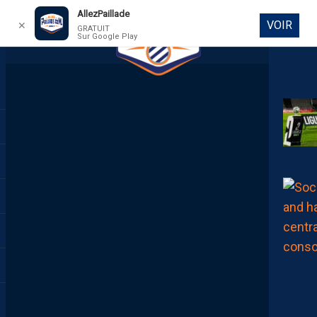
AllezPaillade
VOIR
✕
GRATUIT
Sur Google Play
DIRECT