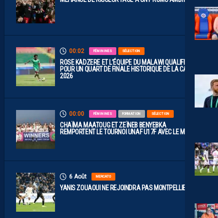
00:02
FÉMININES
SÉLECTION
ROSE KADZERE ET L’ÉQUIPE DU MALAWI QUALIFIÉES
POUR UN QUART DE FINALE HISTORIQUE DE LA CAN
2026
00:00
FÉMININES
FORMATION
SÉLECTION
CHAÏMA MAATOUG ET ZEÏNEB BENYEBKA
REMPORTENT LE TOURNOI UNAF U17F AVEC LE MAROC
6 Août
MERCATO
YANIS ZOUAOUI NE REJOINDRA PAS MONTPELLIER…