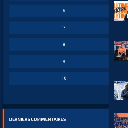
6
7
8
9
10
DERNIERS COMMENTAIRES