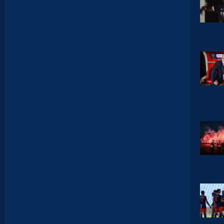
T
É
D
A
V
I
D
G
L
U
Z
M
A
N
D
E
L
’
A
F
T
E
R
F
O
O
T
.
L
E
S
R