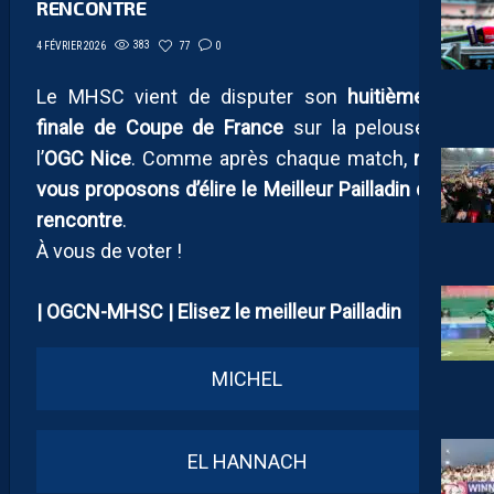
RENCONTRE
383
77
0
4 FÉVRIER 2026
Le MHSC vient de disputer son
huitième de
finale de Coupe de France
sur la pelouse de
l’
OGC Nice
. Comme après chaque match,
nous
vous proposons d’élire le Meilleur Pailladin de la
rencontre
.
À vous de voter !
| OGCN-MHSC | Elisez le meilleur Pailladin
MICHEL
EL HANNACH