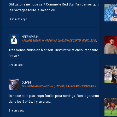
Obligatoire rien que ça ? Comme le Red Star l'an dernier qui a joué
les barrages toute la saison ou...
54 minutes ago
NEESKENS34
APSHOW S02#01, INVITÉ DAVID GLUZMAN DE L’AFTER FOOT. LES REPLAYS SONT DISPOS.
Très bonne émission hier soir ! Instructive et encourageante !
Bravo !...
1 heure ago
OLIV34
LES BOOKMAKERS ENVOIENT, ENCORE, LA PAILLADE EN BARRAGES D’ACCESSION À LA LIGUE 1
Ils ns se sont pas trops foulés pour sortir ça. Bon logiquement
dans les 5 cités, il y en a un...
2 heures ago