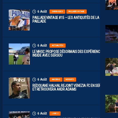
6 Août
CHRONIQUES
PAILLADEVINTAGE
PAILLADEVINTAGE #15 – LES ANTIQUITÉS DE LA
PAILLADE
6 Août
ACTUALITÉS
LE MHSC PROPOSE DÉSORMAIS DES EXPÉRIENCES
INSIDE AVEC SERSOU
6 Août
ANCIENS
MERCATO
REDOUANE HALHAL REJOINT VENEZIA FC EN SERIE A
ET RETROUVERA AKOR ADAMS
6 Août
LIGUE 2