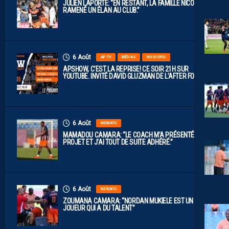
JULIEN LAPORTE: “EN RESTANT, LA FAMILLE NICOLLIN A
RAMENÉ UN ÉLAN AU CLUB.”
6 Août
AP TV
MÉDIAS
MHSC-DFCO
APSHOW, C’EST LA REPRISE! CE SOIR 21H SUR
YOUTUBE. INVITÉ DAVID GLUZMAN DE L’AFTER FOOT.
6 Août
MERCATO
MAMADOU CAMARA: “LE COACH M’A PRÉSENTÉ LE
PROJET ET J’AI TOUT DE SUITE ADHÉRÉ.”
6 Août
MERCATO
ZOUMANA CAMARA: “NORDAN MUKIELE EST UN
JOUEUR QUI A DU TALENT”