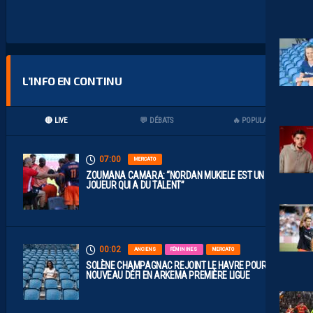
L’INFO EN CONTINU
🔴 LIVE
💬 DÉBATS
🔥 POPULAIRES
07:00
MERCATO
ZOUMANA CAMARA: “NORDAN MUKIELE EST UN
JOUEUR QUI A DU TALENT”
00:02
ANCIENS
FÉMININES
MERCATO
SOLÈNE CHAMPAGNAC REJOINT LE HAVRE POUR UN
NOUVEAU DÉFI EN ARKEMA PREMIÈRE LIGUE