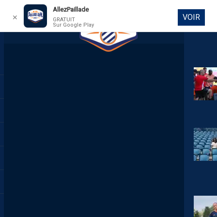
AllezPaillade
VOIR
✕
GRATUIT
Sur Google Play
DIRECT