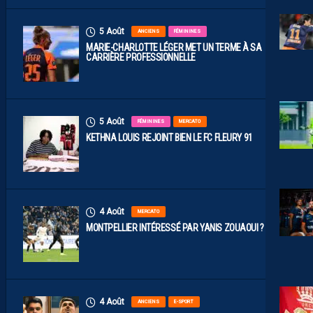
5 Août
ANCIENS
FÉMININES
MARIE-CHARLOTTE LÉGER MET UN TERME À SA
CARRIÈRE PROFESSIONNELLE
5 Août
FÉMININES
MERCATO
KETHNA LOUIS REJOINT BIEN LE FC FLEURY 91
4 Août
MERCATO
MONTPELLIER INTÉRESSÉ PAR YANIS ZOUAOUI ?
4 Août
ANCIENS
E-SPORT