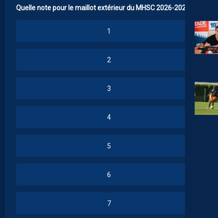
Quelle note pour le maillot extérieur du MHSC 2026-2027 ?
1
2
3
4
5
6
7