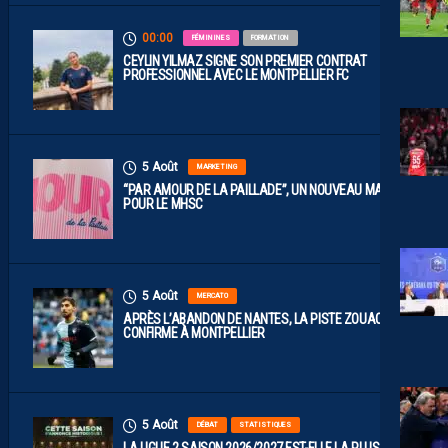
00:00
FÉMININES
FORMATION
CEYLIN YILMAZ SIGNE SON PREMIER CONTRAT
PROFESSIONNEL AVEC LE MONTPELLIER FC
5 Août
MARKETING
“PAR AMOUR DE LA PAILLADE”, UN NOUVEAU MAILLOT
POUR LE MHSC
5 Août
MERCATO
APRÈS L’ABANDON DE NANTES, LA PISTE ZOUAOUI SE
CONFIRME À MONTPELLIER
5 Août
DÉBAT
STATISTIQUES