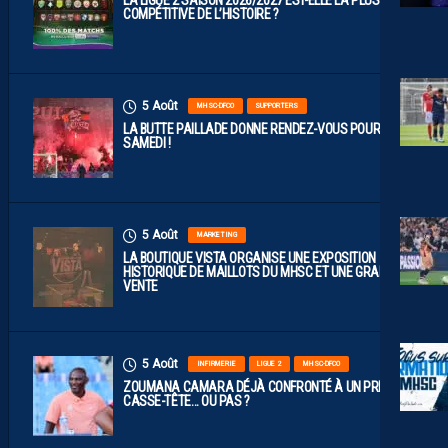
LA LIGUE 2 SAISON 2026/2027 EST-ELLE LA PLUS
COMPÉTITIVE DE L’HISTOIRE ?
5 Août
MHSC-DFCO
SUPPORTERS
LA BUTTE PAILLADE DONNE RENDEZ-VOUS POUR
SAMEDI !
5 Août
MARKETING
LA BOUTIQUE VISTA ORGANISE UNE EXPOSITION
HISTORIQUE DE MAILLOTS DU MHSC ET UNE GRANDE
VENTE
5 Août
INFIRMERIE
LIGUE 2
MHSC-DFCO
ZOUMANA CAMARA DÉJÀ CONFRONTÉ À UN PREMIER
CASSE-TÊTE… OU PAS ?