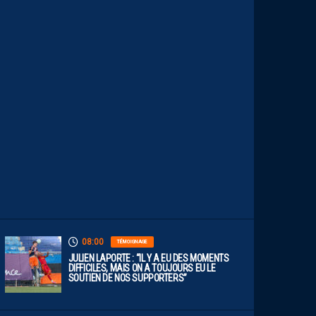
S
C
E
S
T
U
N
C
L
U
B
D
E
L
I
G
U
E
1
”
08:00
TÉMOIGNAGE
JULIEN LAPORTE : “IL Y A EU DES MOMENTS
DIFFICILES, MAIS ON A TOUJOURS EU LE
SOUTIEN DE NOS SUPPORTERS”