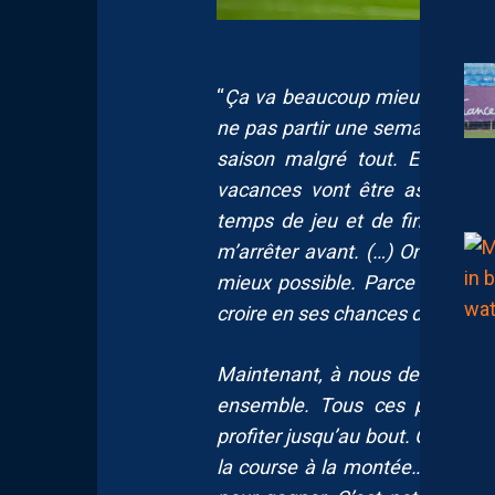
“
Ça va beaucoup mieux, je voulai
ne pas partir une semaine avant
saison malgré tout. Et puis p
vacances vont être assez lo
temps de jeu et de finir avec 
m’arrêter avant. (…) On va finir
mieux possible. Parce que ça 
croire en ses chances de monte
Maintenant, à nous de prendre 
ensemble. Tous ces petits mo
profiter jusqu’au bout. On joue 
la course à la montée… Nous, o