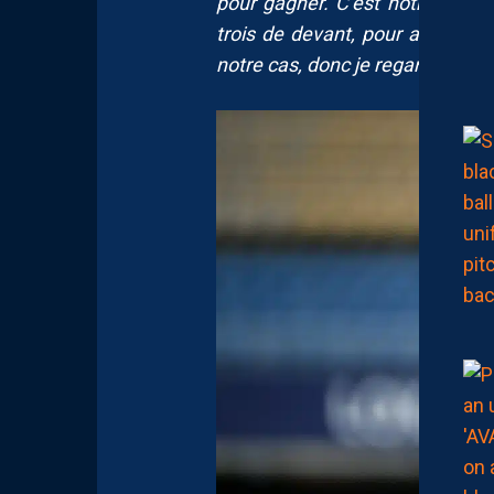
pour gagner. C’est notre object
trois de devant, pour aller cher
notre cas, donc je regarde ça d’u