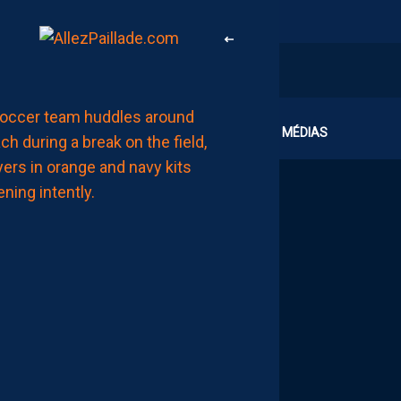
LIGUE 2
CLUB
MÉDIAS
ZOUMANA
CAMARA:
“IL
NE
FAUT
PAS
SE
FIXER
DE
LIMITES.
IL
FAUT
VISER
HAUT”
AUJOURD'HUI
à
15:00