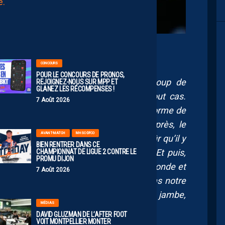
AUJOURD'HUI
à
00:00
Crédits IconSport
CONCOURS
POUR LE CONCOURS DE PRONOS,
un peu plus calme. Il y a eu beaucoup de
REJOIGNEZ-NOUS SUR MPP ET
GLANEZ LES RÉCOMPENSES !
soir et dimanche. Pour ma part, en tout cas.
7 Août 2026
 Et puis, mine de rien, il y a une petite forme de
ébut de semaine quand même. Donc après, le
AVANT-MATCH
MHSC-DFCO
pour bien finir la saison. Mais c’est sûr qu’il y
BIEN RENTRER DANS CE
aut rester pro, il faut faire le travail. Et puis,
CHAMPIONNAT DE LIGUE 2 CONTRE LE
PROMU DIJON
portant, je pense, de respecter tout le monde et
7 Août 2026
 pense que c’est important. Ce n’est pas notre
 de prendre des matchs par-dessus la jambe,
MÉDIAS
nés et concentrés, en tout cas.
DAVID GLUZMAN DE L’AFTER FOOT
VOIT MONTPELLIER MONTER