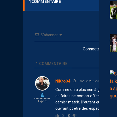
1
COMMENTAIRE
S’abonner
Connectez-vous po
1
COMMENTAIRE
NiKro34
9 mai 2026 17:36
Comme on a plus rien à gagner, mais
de faire une compo offensive genre 
Expert
dernier match. D’autant que le pfc 
ouvrant pt être des espaces…allez pa
0
0