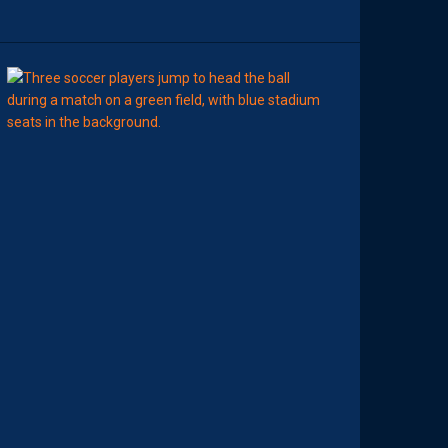
N
09:00
LIGUE 2
MHSC-DFCO
M
A
M
A
D
O
U
C
A
M
A
R
A
:
“
J
E
N
E
V
E
U