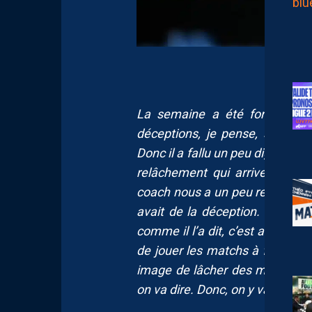
La semaine a été forcément 
déceptions, je pense, samedi 
Donc il a fallu un peu digérer ça.
relâchement qui arrive en d
coach nous a un peu remobilisés 
avait de la déception. Après, il f
comme il l’a dit, c’est aussi im
de jouer les matchs à fond. Je
image de lâcher des matchs ou
on va dire. Donc, on y va concer