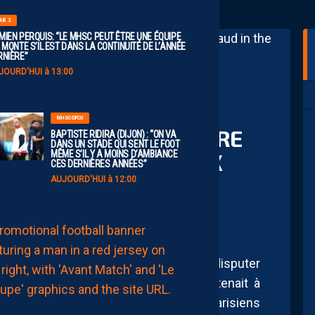
GUE 2
MIEN PERQUIS: “LE MHSC PEUT ÊTRE UNE ÉQUIPE
 MONTE S’IL EST DANS LA CONTINUITÉ DE L’ANNÉE
RNIÈRE”
JOURD'HUI à 13:00
MHSC-DFCO
 “ON VA FINIR L’HISTOIRE
BAPTISTE RIDIRA (DIJON) : “ON VA
DANS UN STADE QUI SENT LE FOOT
 ENSEMBLE, DU MIEUX
MÊME S’IL Y A MOINS D’AMBIANCE
CES DERNIÈRES ANNÉES”
AUJOURD'HUI à 12:00
MHSC-DFCO
LE
GROUPE
n Laporte évoquait ce dernier match à disputer
PAILLADIN
CONTRE
ues semaines, le capitaine Pailladin tenait à
DIJON
AUJOURD'HUI
enaires, avec l’ambition de gêner les Parisiens