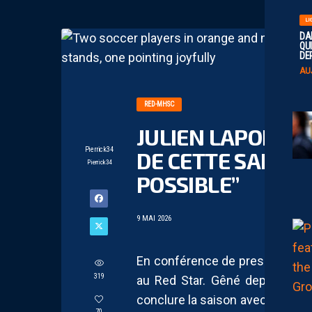
LI
DA
QUI
DE
AU
RED-MHSC
JULIEN LAPORTE :
Pierrick34
DE CETTE SAISON
Pierrick34
POSSIBLE”
9 MAI 2026
En conférence de presse, Julie
319
au Red Star. Gêné depuis quelq
conclure la saison avec ses part
70