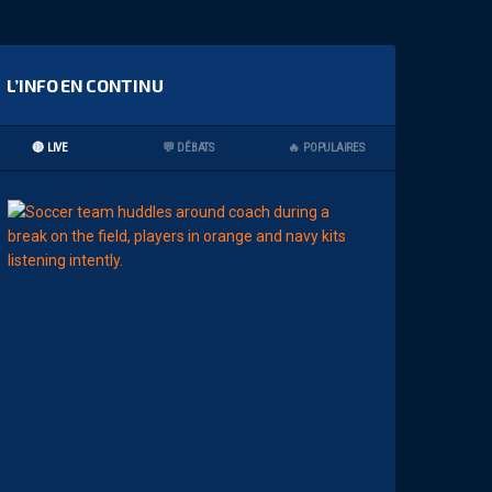
L’INFO EN CONTINU
🔴 LIVE
💬 DÉBATS
🔥 POPULAIRES
15:00
LIGUE 2
Z
O
U
M
A
N
A
C
A
M
A
R
A
:
“