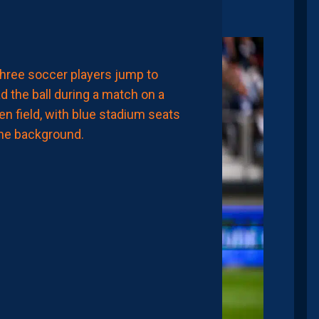
à
11:00
LIGUE 2
MHSC-DFCO
MAMADOU
CAMARA:
“JE
NE
VEUX
PAS
PARAÎTRE
PRÉTENTIEUX,
MAIS
LE
MHSC
EST
UN
CLUB
DE
LIGUE
1”
AUJOURD'HUI
à
09:00