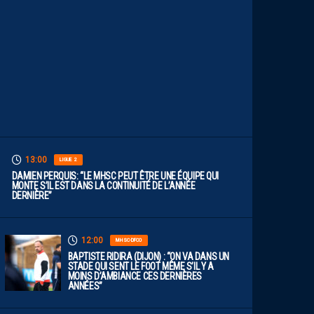
U
T
V
I
S
E
R
H
A
U
T
”
13:00
LIGUE 2
DAMIEN PERQUIS: “LE MHSC PEUT ÊTRE UNE ÉQUIPE QUI
MONTE S’IL EST DANS LA CONTINUITÉ DE L’ANNÉE
DERNIÈRE”
12:00
MHSC-DFCO
BAPTISTE RIDIRA (DIJON) : “ON VA DANS UN
STADE QUI SENT LE FOOT MÊME S’IL Y A
MOINS D’AMBIANCE CES DERNIÈRES
ANNÉES”