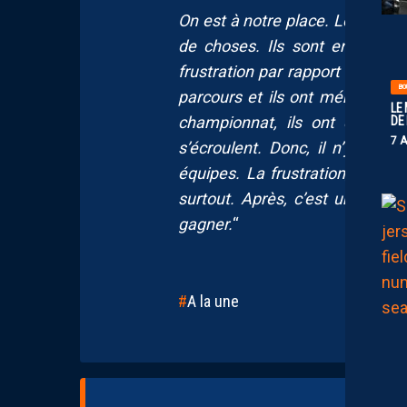
On est à notre place. Le constat
de choses. Ils sont en 4e, on 
frustration par rapport au Red S
BO
parcours et ils ont mérité leur
LE
championnat, ils ont eu un tr
DE
7 
s’écroulent. Donc, il n’y a pas
équipes. La frustration, on pe
surtout. Après, c’est un match
gagner.
“
A la une