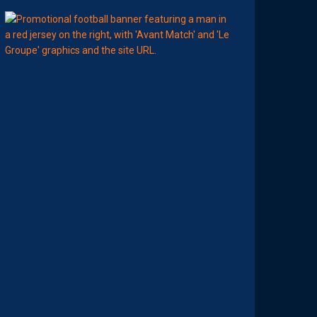
11:00
MHSC-DFCO
L
E
G
R
O
U
P
E
P
A
I
L
L
A
D
I
N
C
O
N
T
R
E
D
I
J
O