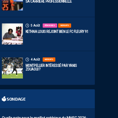
SA CARRIÈRE PROFESSIONNELLE
5 Août
FÉMININES
MERCATO
KETHNA LOUIS REJOINT BIEN LE FC FLEURY 91
4 Août
MERCATO
MONTPELLIER INTÉRESSÉ PAR YANIS
ZOUAOUI ?
🗳 SONDAGE