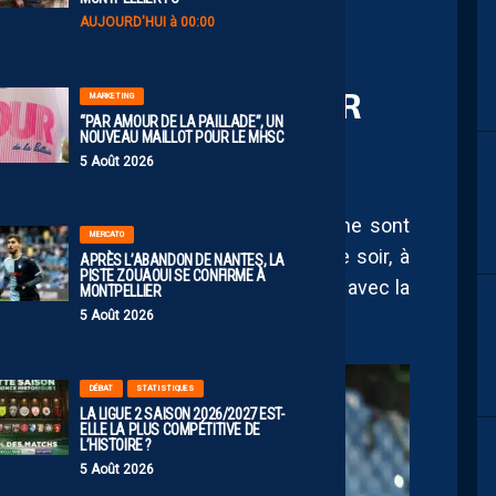
AUJOURD'HUI à 00:00
BLE FACE AU RED STAR
MARKETING
“PAR AMOUR DE LA PAILLADE”, UN
NOUVEAU MAILLOT POUR LE MHSC
5 Août 2026
atch de Ligue 2, puisque les Pailladins ne sont
MERCATO
le bonheur. Confrontés au Red Star ce soir, à
APRÈS L’ABANDON DE NANTES, LA
PISTE ZOUAOUI SE CONFIRME À
 Camara sont au complet ou presque, avec la
MONTPELLIER
nnat jusqu’au bout.
5 Août 2026
DÉBAT
STATISTIQUES
LA LIGUE 2 SAISON 2026/2027 EST-
ELLE LA PLUS COMPÉTITIVE DE
L’HISTOIRE ?
5 Août 2026