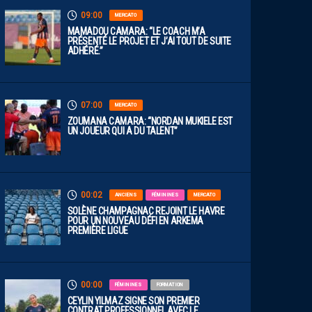
09:00
MERCATO
MAMADOU CAMARA: “LE COACH M’A
PRÉSENTÉ LE PROJET ET J’AI TOUT DE SUITE
ADHÉRÉ.”
07:00
MERCATO
ZOUMANA CAMARA: “NORDAN MUKIELE EST
UN JOUEUR QUI A DU TALENT”
00:02
ANCIENS
FÉMININES
MERCATO
SOLÈNE CHAMPAGNAC REJOINT LE HAVRE
POUR UN NOUVEAU DÉFI EN ARKEMA
PREMIÈRE LIGUE
00:00
FÉMININES
FORMATION
CEYLIN YILMAZ SIGNE SON PREMIER
CONTRAT PROFESSIONNEL AVEC LE