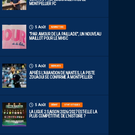
MONTPELLIER FC
5 Août
MARKETING
“PAR AMOUR DE LA PAILLADE”, UN NOUVEAU
MAILLOT POUR LE MHSC
5 Août
MERCATO
APRÈS L’ABANDON DE NANTES, LA PISTE
ZOUAOUI SE CONFIRME À MONTPELLIER
5 Août
DÉBAT
STATISTIQUES
LA LIGUE 2 SAISON 2026/2027 EST-ELLE LA
PLUS COMPÉTITIVE DE L’HISTOIRE ?