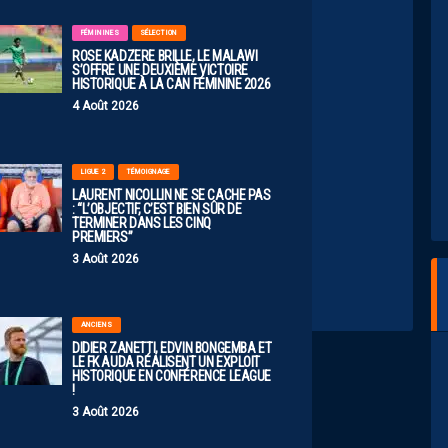
FÉMININES
SÉLECTION
r Molebe et Mbuku qui vont partir ….
ROSE KADZERE BRILLE, LE MALAWI
S’OFFRE UNE DEUXIÈME VICTOIRE
HISTORIQUE À LA CAN FÉMININE 2026
4 Août 2026
6 09:27
LIGUE 2
TÉMOIGNAGE
LAURENT NICOLLIN NE SE CACHE PAS
 moyen que mbuku reste.
: “L’OBJECTIF, C’EST BIEN SÛR DE
TERMINER DANS LES CINQ
uer Molebe mais issoufou qui est l’avenir du club.
PREMIERS”
3 Août 2026
ANCIENS
DIDIER ZANETTI, EDVIN BONGEMBA ET
LE FK AUDA RÉALISENT UN EXPLOIT
HISTORIQUE EN CONFÉRENCE LEAGUE
!
3 Août 2026