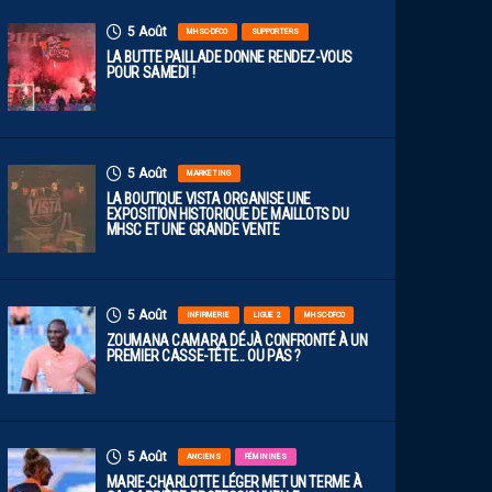
5 Août
MHSC-DFCO
SUPPORTERS
LA BUTTE PAILLADE DONNE RENDEZ-VOUS
POUR SAMEDI !
5 Août
MARKETING
LA BOUTIQUE VISTA ORGANISE UNE
EXPOSITION HISTORIQUE DE MAILLOTS DU
MHSC ET UNE GRANDE VENTE
5 Août
INFIRMERIE
LIGUE 2
MHSC-DFCO
ZOUMANA CAMARA DÉJÀ CONFRONTÉ À UN
PREMIER CASSE-TÊTE… OU PAS ?
5 Août
ANCIENS
FÉMININES
MARIE-CHARLOTTE LÉGER MET UN TERME À