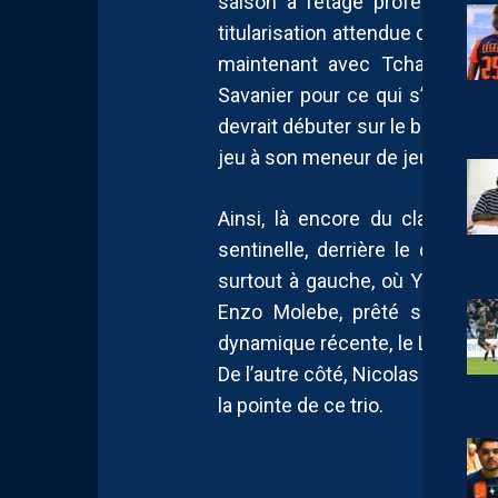
saison à l’étage professionnel
titularisation attendue du qua
maintenant avec Tchato, Lapor
Savanier pour ce qui s’apparente
devrait débuter sur le banc, b
jeu à son meneur de jeu, utilisé
Ainsi, là encore du classique
sentinelle, derrière le duo Mb
surtout à gauche, où Yanis Is
Enzo Molebe, prêté sans optio
dynamique récente, le Lyonnais 
De l’autre côté, Nicolas Pays 
la pointe de ce trio.