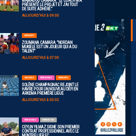
MAMADOU CAMARA: “LE COACH M’A
PRÉSENTÉ LE PROJET ET J’AI TOUT
DE SUITE ADHÉRÉ.”
AUJOURD'HUI à 09:00
MERCATO
ZOUMANA CAMARA: “NORDAN
MUKIELE EST UN JOUEUR QUI A DU
TALENT”
AUJOURD'HUI à 07:00
ANCIENS
FÉMININES
MERCATO
SOLÈNE CHAMPAGNAC REJOINT LE
HAVRE POUR UN NOUVEAU DÉFI EN
ARKEMA PREMIÈRE LIGUE
AUJOURD'HUI à 00:02
FÉMININES
FORMATION
CEYLIN YILMAZ SIGNE SON PREMIER
CONTRAT PROFESSIONNEL AVEC LE
MONTPELLIER FC