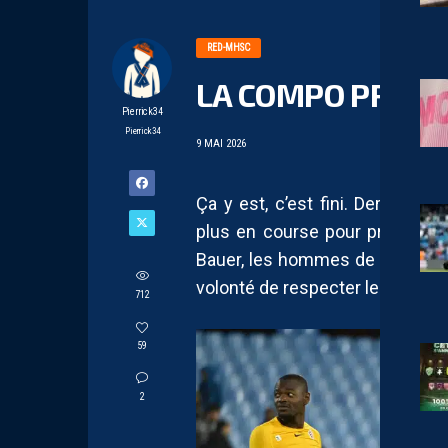
RED-MHSC
LA COMPO PROBA
Pierrick34
Pierrick34
9 MAI 2026
Ça y est, c’est fini. Dernier m
plus en course pour prolonger 
Bauer, les hommes de Zoumana
volonté de respecter le champio
712
59
2