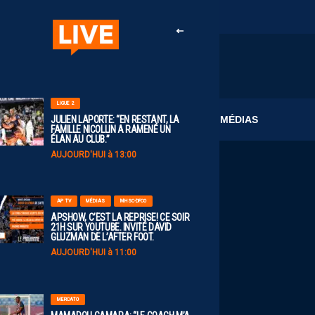
LIGUE 2
CLUB
MÉDIAS
JULIEN LAPORTE: “EN RESTANT, LA
FAMILLE NICOLLIN A RAMENÉ UN
ÉLAN AU CLUB.”
AUJOURD'HUI à 13:00
AP TV
MÉDIAS
MHSC-DFCO
APSHOW, C’EST LA REPRISE! CE SOIR
21H SUR YOUTUBE. INVITÉ DAVID
GLUZMAN DE L’AFTER FOOT.
AUJOURD'HUI à 11:00
MERCATO