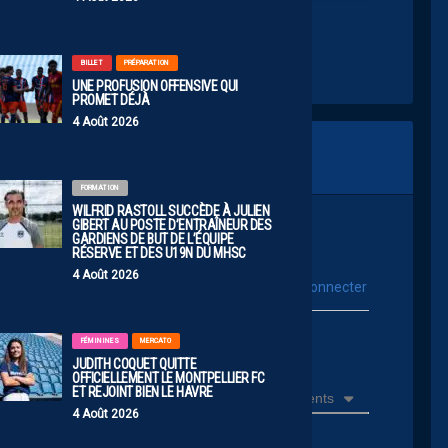
BILLET
PRÉPARATION
UNE PROFUSION OFFENSIVE QUI
PROMET DÉJÀ
4 Août 2026
FORMATION
WILFRID RASTOLL SUCCÈDE À JULIEN
GIBERT AU POSTE D’ENTRAÎNEUR DES
GARDIENS DE BUT DE L’ÉQUIPE
RÉSERVE ET DES U19N DU MHSC
4 Août 2026
vous connecter
Se connecter avec :
ur poster un commentaire
FÉMININES
MERCATO
JUDITH COQUET QUITTE
OFFICIELLEMENT LE MONTPELLIER FC
ET REJOINT BIEN LE HAVRE
Récents
4 Août 2026