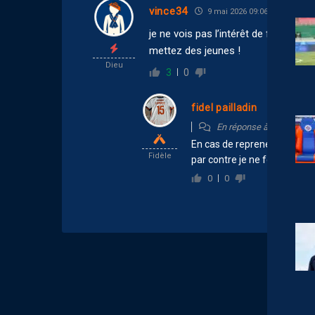
vince34
9 mai 2026 09:06
je ne vois pas l’intérêt de faire joue
mettez des jeunes !
Dieu
3
0
fidel pailladin
9 mai 202
En réponse à
vince34
En cas de repreneurs il y a
Fidèle
par contre je ne ferai pas jo
0
0