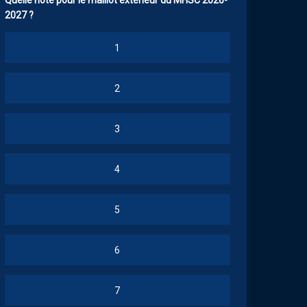
Quelle note pour le maillot extérieur du MHSC 2026-
2027 ?
1
2
3
4
5
6
7