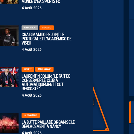
MONDE D’EA SPORTS FC
4 Août 2026
FORMATION
MERCATO
CRAIG MAMILO REJOINT LE
PORTUGAL ET L’ACADÉMICO DE
VISEU
4 Août 2026
LIGUE 2
TÉMOIGNAGE
LAURENT NICOLLIN: “LE FAIT DE
CONSERVER LE CLUB A
AUTOMATIQUEMENT TOUT
REBOOSTÉ”
4 Août 2026
SUPPORTERS
LA BUTTE PAILLADE ORGANISE LE
DÉPLACEMENT À NANCY
4 Août 2026