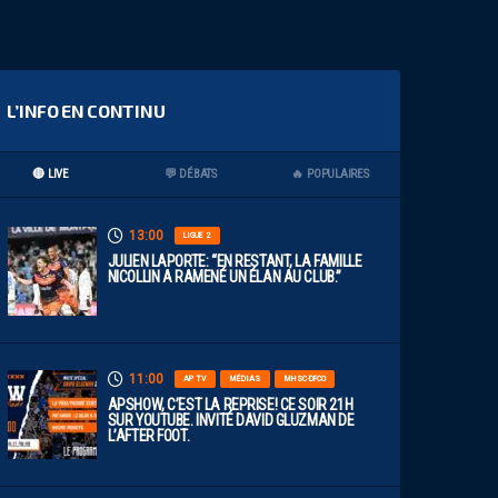
L’INFO EN CONTINU
🔴 LIVE
💬 DÉBATS
🔥 POPULAIRES
13:00
LIGUE 2
JULIEN LAPORTE: “EN RESTANT, LA FAMILLE
NICOLLIN A RAMENÉ UN ÉLAN AU CLUB.”
11:00
AP TV
MÉDIAS
MHSC-DFCO
APSHOW, C’EST LA REPRISE! CE SOIR 21H
SUR YOUTUBE. INVITÉ DAVID GLUZMAN DE
L’AFTER FOOT.