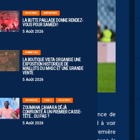
MHSC-DFCO
SUPPORTERS
LA BUTTE PAILLADE DONNE RENDEZ-
VOUS POUR SAMEDI !
5 Août 2026
MARKETING
LA BOUTIQUE VISTA ORGANISE UNE
EXPOSITION HISTORIQUE DE
MAILLOTS DU MHSC ET UNE GRANDE
VENTE
5 Août 2026
INFIRMERIE
LIGUE 2
MHSC-DFCO
Crédit IconSport
ZOUMANA CAMARA DÉJÀ
CONFRONTÉ À UN PREMIER CASSE-
héraultais laissait entendre en conférence de
TÊTE… OU PAS ?
devrait être aligné. Ainsi, on s’attend à voir
5 Août 2026
r la rencontre pour conclure sa première