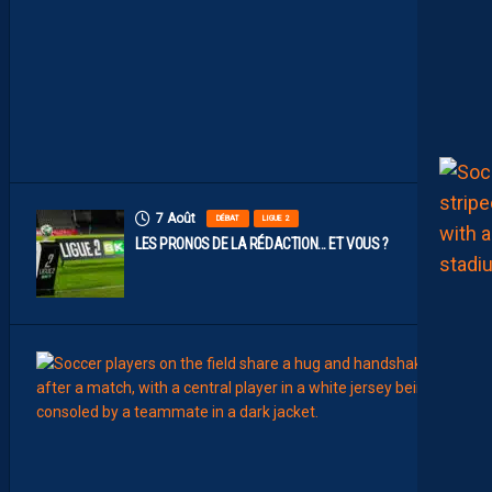
P
A
I
L
L
A
D
I
N
S
7 Août
DÉBAT
LIGUE 2
LES PRONOS DE LA RÉDACTION… ET VOUS ?
7
Août
MERCA
T
É
J
I
S