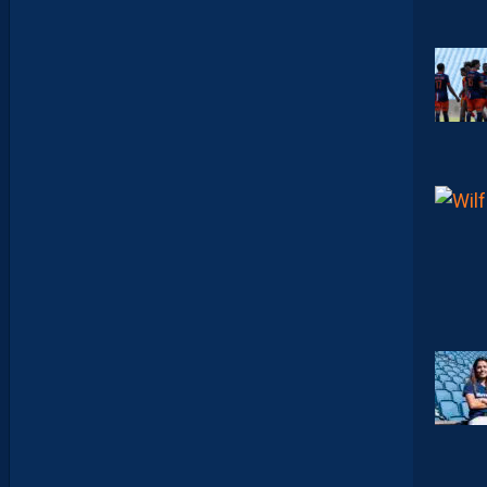
B
E
N
Y
E
B
K
A
R
E
M
P
O
R
T
E
N
T
L
E
T
O
U
R
N
O
I
U
N
A
F
U