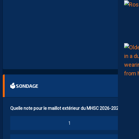
1
7
F
A
V
E
C
L
E
M
A
R
O
C
🗳 SONDAGE
Quelle note pour le maillot extérieur du MHSC 2026-2027 ?
1