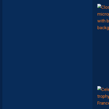
U
I
D
D
E
L
A
C
H
A
L
E
U
R
?
D
U
P
R
O
M
U
D
I
J
O
N
N
A
I
S
?