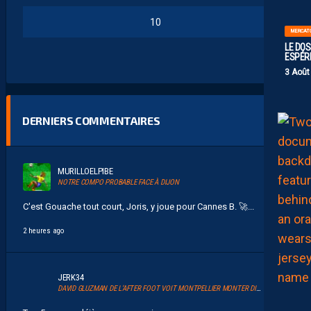
10
MERCAT
LE DOS
ESPÉR
3 Août
DERNIERS COMMENTAIRES
MURILLOELPIBE
NOTRE COMPO PROBABLE FACE À DIJON
C'est Gouache tout court, Joris, y joue pour Cannes B. 🚀 ...
2 heures ago
JERK34
DAVID GLUZMAN DE L’AFTER FOOT VOIT MONTPELLIER MONTER DIRECTEMENT.