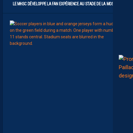
LE MHSC DÉVELOPPE LA FAN EXPÉRIENCE AU STADE DE LA MOSSON
7
Août
EFFECT
L
E
S
N
O
U
V
E
A
U
X
N
U
M
É
R
O
S
D
E
N
O
S