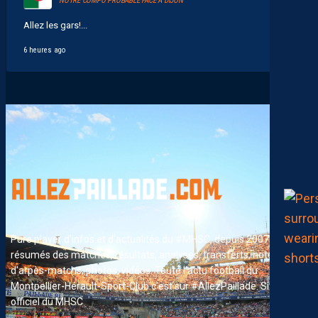
NOTRE COMPO PROBABLE FACE À DIJON
Allez les gars!...
6 heures ago
Pure player d'infos et d'actualités du #MHSC, depuis 2007. News,
résumés des matches, résultats, analyses, transferts, notes
d'arpès-matchs, photos, vidéos. Toute l'actu football du
Montpellier-Hérault-Sport-Club c'est sur #AllezPaillade. Site non-
officiel du MHSC