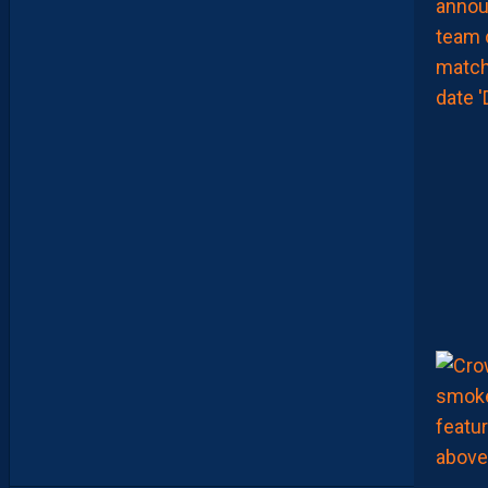
F
T
E
R
F
O
O
T
.
L
E
S
R
E
P
L
A
Y
S
S
O
N
T
D
I
S
P
O
S
.