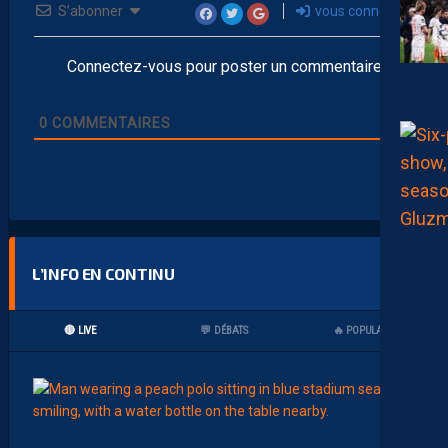
S’abonner
vous connecter
Connectez-vous pour poster un commentaire
0
COMMENTAIRES
L’INFO EN CONTINU
🔴 LIVE
💬 DÉBATS
🔥 POPULAIRES
07:00
MHSC-
Q