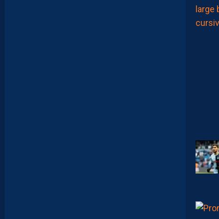
O
W
S
0
2
#
0
1
,
I
N
V
I
T
É
D
A
V
I
D
G
L
U
Z
M
A
N
D
E
L
’
A