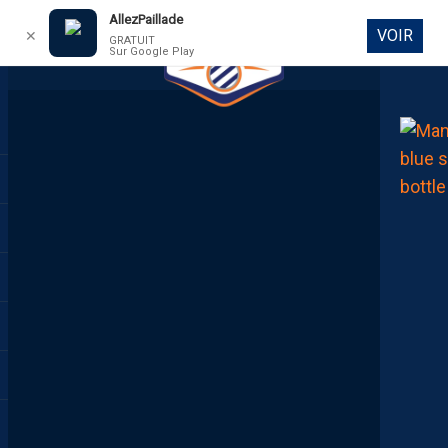
AllezPaillade
VOIR
✕
GRATUIT
Sur Google Play
DIRECT