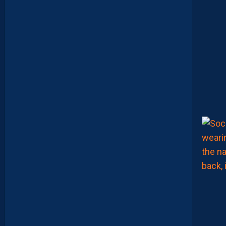
R
E
,
L
A
P
A
I
L
L
A
D
E
E
N
B
A
R
R
A
G
E
S
D
’
A
C
C
E
S
S
I