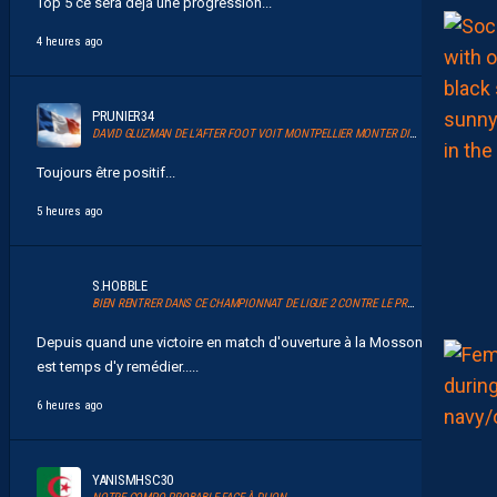
Top 5 ce sera déjà une progression...
4 heures ago
PRUNIER34
DAVID GLUZMAN DE L’AFTER FOOT VOIT MONTPELLIER MONTER DIRECTEMENT.
Toujours être positif...
5 heures ago
S.HOBBLE
BIEN RENTRER DANS CE CHAMPIONNAT DE LIGUE 2 CONTRE LE PROMU DIJON
Depuis quand une victoire en match d'ouverture à la Mosson ? Il
est temps d'y remédier.....
6 heures ago
YANISMHSC30