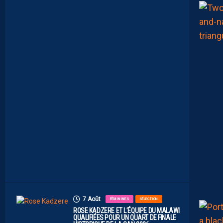
E
U
R
F
A
C
E
À
U
N
P
R
O
M
U
A
M
B
I
T
I
E
U
X
7 Août
FÉMININES
SÉLECTION
ROSE KADZERE ET L’ÉQUIPE DU MALAWI
QUALIFIÉES POUR UN QUART DE FINALE