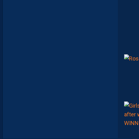
Z
O
U
M
A
N
A
C
A
M
A
R
A
M
A
I
T
R
I
S
E
S
E
S
S
U
J
E
T
S