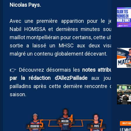
Nicolas Pays.
Avec une première apparition pour le jeune
Nabil HOMSSA et dernières minutes sous le
maillot montpelliérain pour certains, cette ultime
sortie a laissé un MHSC aux deux visages
malgré un contenu globalement décevant.
👉 Découvrez désormais les
notes attribuées
par la rédaction d’AllezPaillade
aux joueurs
pailladins après cette dernière rencontre de la
saison.
BOUTIQU
LE MHS