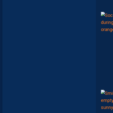
A
V
A
N
I
E
R
,
B
R
Y
A
N
T
E
I
X
E
I
R
A
…
L
E
S
I
N
F
O
S
D
E