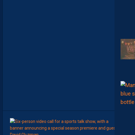
F
O
S
D
E
M
O
H
A
M
E
D
T
O
U
B
A
C
H
E
-
T
E
R
11:00
AP TV