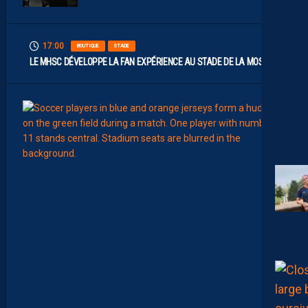
17:00
BOUTIQUE
STADE
LE MHSC DÉVELOPPE LA FAN EXPÉRIENCE AU STADE DE LA MOSSON
15:00
EFFECT
L
E
S
N
O
U
V
E
A
U
X
N
U
M
É
R
O