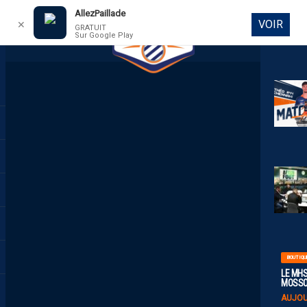
AllezPaillade
VOIR
✕
GRATUIT
Sur Google Play
DIRECT
BOUTIQU
LE MHS
MOSS
AUJOU