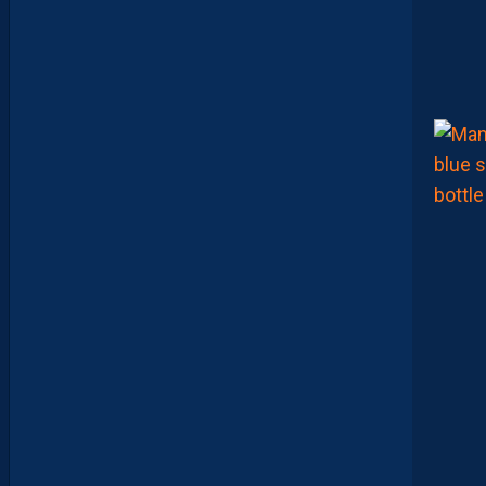
M
H
S
C
P
R
O
P
O
S
E
D
É
S
O
R
M
A
I
S
D
E
S
E
X
P
É
R
I
E
N
C