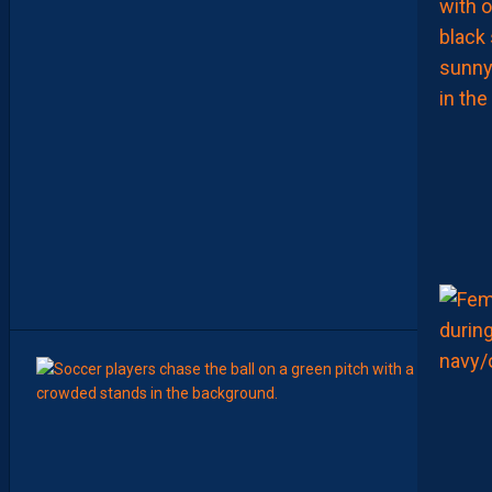
I
U
N
A
F
U
1
7
F
A
V
E
C
L
E
M
A
R
O
C
6
Août
MERCA
Y
A
N
I
S