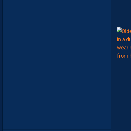
D
E
R
I
G
U
E
U
R
F
A
C
E
À
U
N
P
R
O
M
U
A
M
B
I
T
I
E
U
X