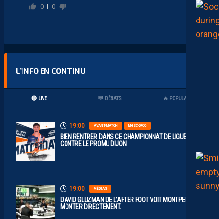
0
0
L’INFO EN CONTINU
🔴 LIVE
💬 DÉBATS
🔥 POPULAIRES
19:00
AVANT-MATCH
MHSC-DFCO
BIEN RENTRER DANS CE CHAMPIONNAT DE LIGUE 2
CONTRE LE PROMU DIJON
19:00
MÉDIAS
DAVID GLUZMAN DE L’AFTER FOOT VOIT MONTPELLIER
MONTER DIRECTEMENT.