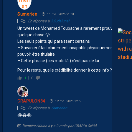
Sumerien
11 mai 2026 21:01
En réponse à
luludelunel
Un tweet de Mohamed Toubache a rarement prouvé
quelque chose 🙂
Les seuls points qui paraissent certains :
– Savanier était clairement incapable physiquement de
pouvoir être titulaire
– Cette phrase (ces mots là ) n’est pas de lui
Pour le reste, quelle crédibilité donner à cette info ?
1
0
CRAPULON34
12 mai 2026 12:55
En réponse à
Sumerien
😂😂😂
Dernière édition il y a 2 mois par CRAPULON34