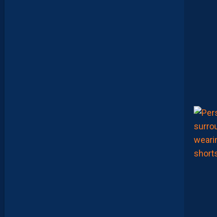
Z
O
U
A
O
U
I
N
E
R
E
J
O
I
N
D
R
A
P
A
S
M
O
N
T
P
E
L
L
I
E
R