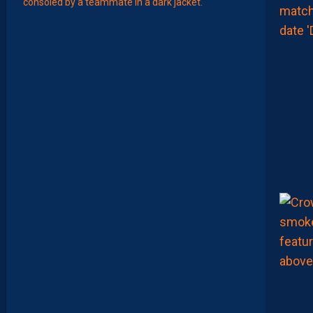
T
É
J
I
S
A
V
A
N
I
E
R
,
B
R
Y
A
N
T
E
I
X
E
I
R
A
…
L
E
S
I
N