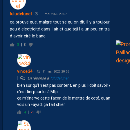
luludelunel
11 mai 2026 20:07
ça prouve que, malgré tout se qu on dit, il y a toujours un
peu d electricité dans l air et que teji l a un peu en travers
d avoir ciré le banc
3
0
vince34
11 mai 2026 20:56
En réponse à
luludelunel
bien sur qu’l n’est pas content, en plus ll doit savoir que
c’est fini pour lui à Mtp
ça m’énerve cette façon de le mettre de coté, quant tu
vois un Fayad, ça fait chier
4
-1