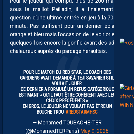
Pour le joueur qui compte plus de 200 matchs
sous le maillot Pailladin, il a finalement été
question d’une ultime entrée en jeu à la 70ème
minute. Pas suffisant pour un dernier éclat en
orange et bleu mais l’occasion de le voir orienter
quelques fois encore la gonfle avant des adieux
chaleureux auprès du parcage héraultais.
POUR LE MATCH DU RED STAR, LE COACH DES
GARDIENS AVAIT DEMANDÉ À TEJI SAVANIER SI IL
VOULAIT JOUER.
CE DERNIER A FORMULÉ UN REFUS CATÉGORIQUE
ESTIMANT « QU’IL FAUT ÊTRE COHÉRENT AVEC LES
CHOIX PRÉCÉDENTS »
EN GROS, LE JOUEUR NE VOULAIT PAS ÊTRE UN
BOUCHE TROU.
#REDSTARMHSC
— Mohamed TOUBACHE-TER
(@MohamedTERParis)
May 9, 2026