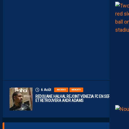
E
S
I
N
S
I
D
E
A
V
E
C
S
E
R
S
O
U
6 Août
ANCIENS
MERCATO
REDOUANE HALHAL REJOINT VENEZIA FC EN SERIE A
ET RETROUVERA AKOR ADAMS