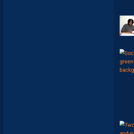
N
D
E
L
’
A
F
T
E
R
F
O
O
T
.
L
E
S
R
E
P
L
A
Y
S
S
O
N
T
D
I
S