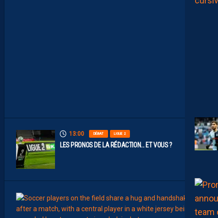
S
D
E
N
O
S
P
A
I
L
L
A
D
I
N
S
13:00
DÉBAT
LIGUE 2
LES PRONOS DE LA RÉDACTION… ET VOUS ?
12:00
MERCA