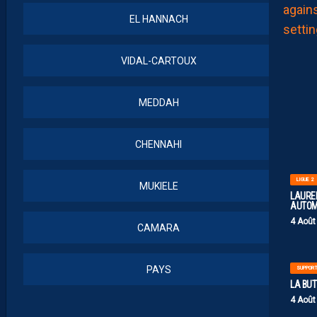
EL HANNACH
VIDAL-CARTOUX
MEDDAH
CHENNAHI
LIGUE 2
MUKIELE
LAUREN
AUTOM
4 Août
CAMARA
PAYS
SUPPOR
LA BU
4 Août