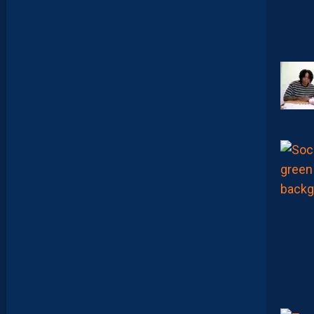
N
T
I
E
U
X
,
M
A
I
S
L
E
M
H
S
C
E
S
T
U
N
C
L
U
B
D
E
L
I
G
U