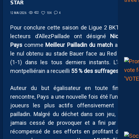
STAR
422
104
4
12 MAI 2026
Pour conclure cette saison de Ligue 2 BKT, les
lecteurs d’AllezPaillade ont désigné
Nicolas
Pays
comme
Meilleur Pailladin du match
après
le nul obtenu au stade Bauer face au Red Star
(1-1) dans les tous derniers instants. L’ailier
montpelliérain a recueilli
55 % des suffrages
.
Auteur du but égalisateur en toute fin de
rencontre, Pays a une nouvelle fois été l’un des
joueurs les plus actifs offensivement côté
pailladin. Malgré du déchet dans son jeu, il n’a
jamais cessé de provoquer et a fini par être
récompensé de ses efforts en profitant d’une