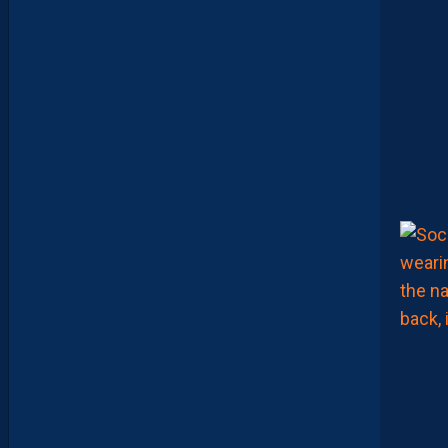
C
A
M
A
R
A
:
“
J
E
N
E
V
E
U
X
P
A
S
P
A
R
A
Î
T
R
E
P
R
É
T
E