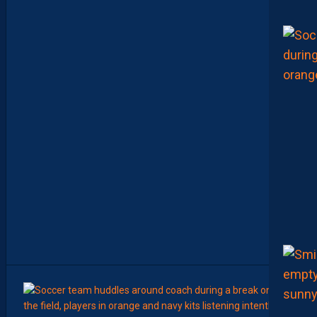
S
T
C
O
M
M
E
N
C
E
R
L
E
C
H
A
M
P
I
O
N
N
A
T
”
8
Août
LIGUE 2