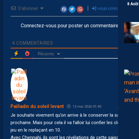
8 Août
S’abonner
vous connecter
Connectez-vous pour poster un commentaire
4
COMMENTAIRES
Récents
Pailladin du soleil levant
12 mai 2026 01:40
Je souhaite vivement qu’on arrive à le conserver la saison
prochaine. Mais pour cela il va falloir lui confier les clés du
jeu en le replaçant en 10.
Avec Chennahi, ils sont les révélations de cette saison. Et