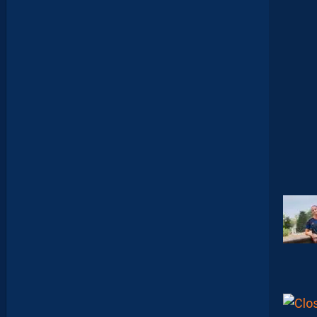
Z
O
U
M
A
N
A
C
A
M
A
R
A
:
“
I
L
N
E
F
A
U
T
P
A
S
S
E
F
I
X