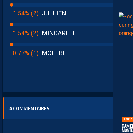
1.54% (2)
JULLIEN
1.54% (2)
MINCARELLI
0.77% (1)
MOLEBE
4
COMMENTAIRES
LIGUE 2
DAMIEN
MONTE 