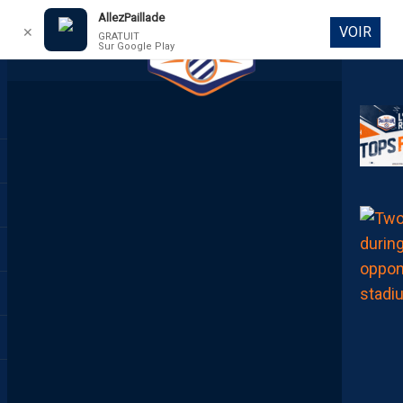
AllezPaillade
VOIR
✕
GRATUIT
Sur Google Play
DIRECT