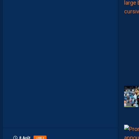
E
R
D
E
L
I
M
I
T
E
S
.
I
L
F
A
U
T
V
I
S
E
R
H
A
U
T
”
8 Août
LIGUE 2