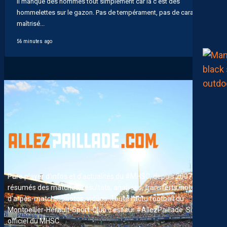
Il manque des hommes tout simplement car là c'est des
hommelettes sur le gazon. Pas de tempérament, pas de caractère
maîtrisé...
56 minutes ago
Pure player d'infos et d'actualités du #MHSC, depuis 2007. News,
résumés des matches, résultats, analyses, transferts, notes
4
d'arpès-matchs, photos, vidéos. Toute l'actu football du
Montpellier-Hérault-Sport-Club c'est sur #AllezPaillade. Site non-
officiel du MHSC