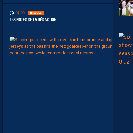
07:00
MHSC-DFCO
LES NOTES DE LA RÉDACTION
00:15
LIGUE 2
L
E
M
H
S
C
7
È
M
E
C
E
D
I
M
A
N
C
H