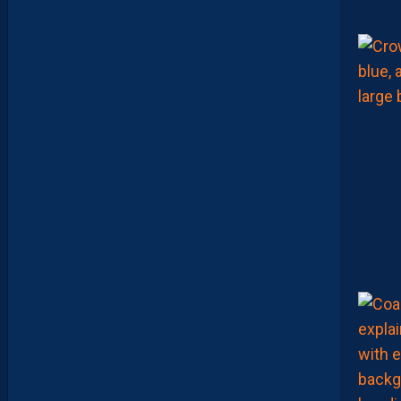
M
H
S
C
1
-
1
D
F
C
O
:
D
E
S
D
É
B
U
T
S
F
R
U
S
T
R
A
N
T
S
E