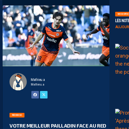
MHSC-DFCO
LES NOT
AUJOURD
Mathieu.a
Mathieu.a
RED-MHSC
VOTRE MEILLEUR PAILLADIN FACE AU RED