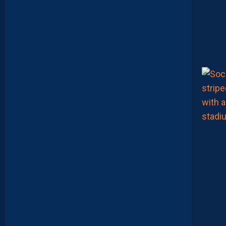
U
L
I
E
N
L
A
P
O
R
T
E
:
“
O
N
A
Q
U
’
U
N
E
E
N
V
I
E
,
C
’
E