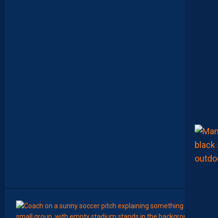
–
L
E
S
A
N
T
I
Q
U
I
T
É
S
D
E
L
A
P
A
I
L
L
A
D
E
6
Août