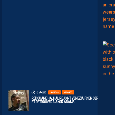
I
E
N
C
E
S
I
N
S
I
D
E
A
V
E
C
S
E
R
S
O
U
6 Août
ANCIENS
MERCATO
REDOUANE HALHAL REJOINT VENEZIA FC EN SERIE A
ET RETROUVERA AKOR ADAMS