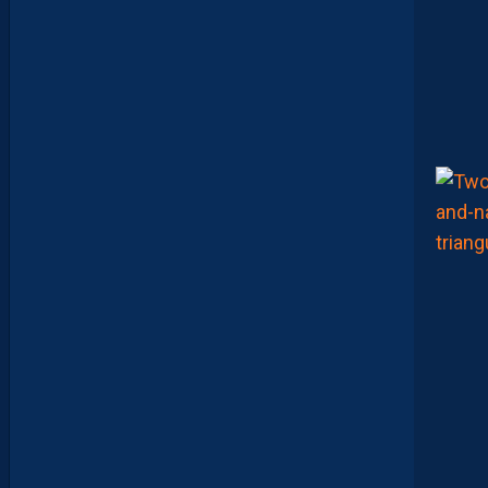
G
E
T
Z
E
Ï
N
E
B
B
E
N
Y
E
B
K
A
R
E
M
P
O
R
T
E
N
T
L
E
T
O
U