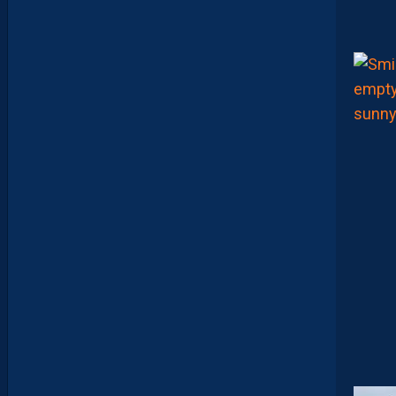
Z
M
A
N
D
E
L
’
A
F
T
E
R
F
O
O
T
.
L
E
S
R
E
P
L
A
Y
S
S
O
N
T