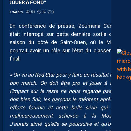
JOUER À FOND”
301
64
0
9 MAI 2026
En conférence de presse, Zoumana Camara
était interrogé sur cette dernière sortie de la
saison du côté de Saint-Ouen, où le MHSC
pourrait avoir un rôle sur l’état du classement
final:
« On va au Red Star pour y faire un résultat et un
bon match. On doit être pro et jouer à fond,
l’impact sur le reste ne nous regarde pas. On
doit bien finir, les garçons le méritent après les
efforts fournis et cette belle série qui s’est
malheureusement achevée à la Mosson.
J’aurais aimé qu’elle se poursuive et qu’on ait