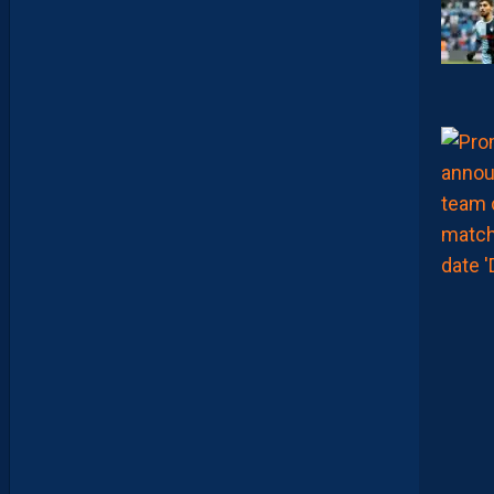
I
E
N
T
,
E
N
C
O
R
E
,
L
A
P
A
I
L
L
A
D
E
E
N
B
A
R
R
A
G
E
S