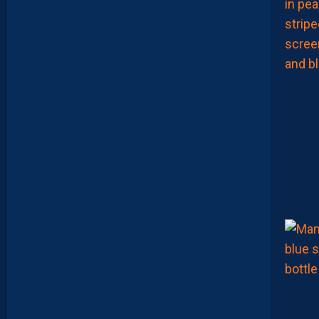
P
R
I
S
E
!
C
E
S
O
I
R
2
1
H
S
U
R
Y
O
U
T
U
B
E
.
I
N
V
I
T
É