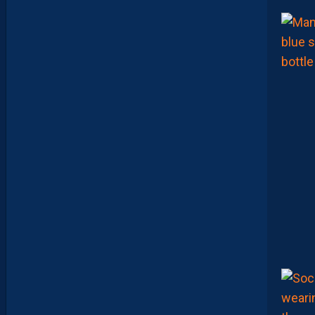
N
C
E
D
E
R
I
G
U
E
U
R
F
A
C
E
À
U
N
P
R
O
M
U
A
M
B
I
T
I
E
U