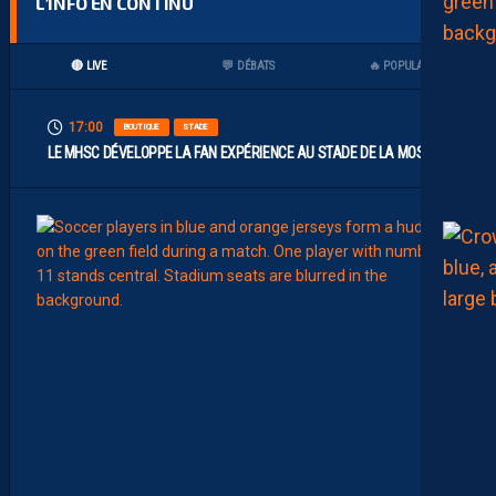
L’INFO EN CONTINU
🔴 LIVE
💬 DÉBATS
🔥 POPULAIRES
17:00
BOUTIQUE
STADE
LE MHSC DÉVELOPPE LA FAN EXPÉRIENCE AU STADE DE LA MOSSON
15:00
EFFECT
L
E
S
N
O
U
V
E
A
U
X
N
U
M