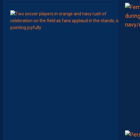
6
Août
LIGUE 2
J
U
L
I
E
N
L
A
P
O
R
T
E
:
“
E
N
R
E
S
T
A
N
T
,