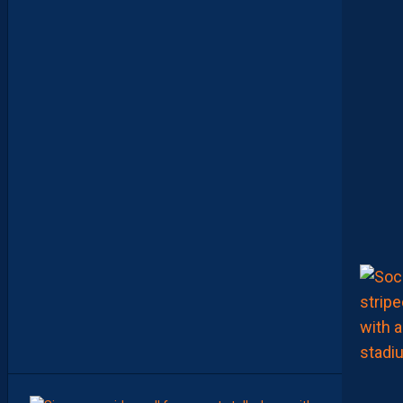
E
S
I
N
F
O
S
D
E
M
O
H
A
M
E
D
T
O
U
B
A
C
H
E
-
T
E
R