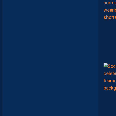
L
A
F
A
M
I
L
L
E
N
I
C
O
L
L
I
N
A
R
A
M
E
N
É
U
N
É
L
A
N
A
U