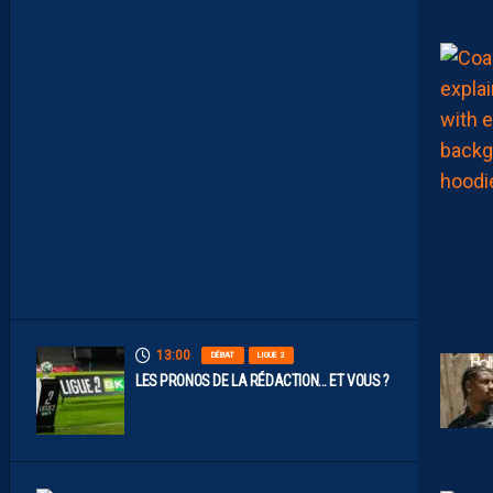
É
R
O
S
D
E
N
O
S
P
A
I
L
L
A
D
I
N
S
13:00
DÉBAT
LIGUE 2
LES PRONOS DE LA RÉDACTION… ET VOUS ?