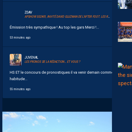
ZDAV
APSHOW S02#01, INVITÉ DAVID GLUZMAN DE L’AFTER FOOT. LES REPLAYS SONT DISPOS.
Émission très sympathique ! Au top les gars Merci !...
53 minutes ago
JUVENAL
LES PRONOS DE LA RÉDACTION… ET VOUS ?
HS ET le concours de pronostiques il va venir demain comme d
habitude...
55 minutes ago