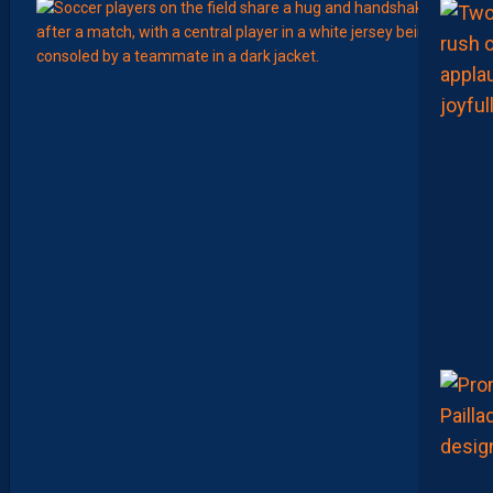
12:00
MERCA
T
É
J
I
S
A
V
A
N
I
E
R
,
B
R
Y
A
N
T
E
I
X
E
I
R
A
…
L