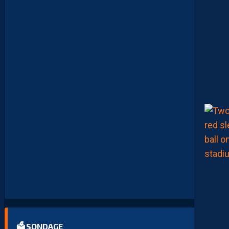
D
A
V
I
D
G
L
U
Z
M
A
N
D
E
L
’
A
F
T
E
R
F
O
O
T
.
🗳 SONDAGE