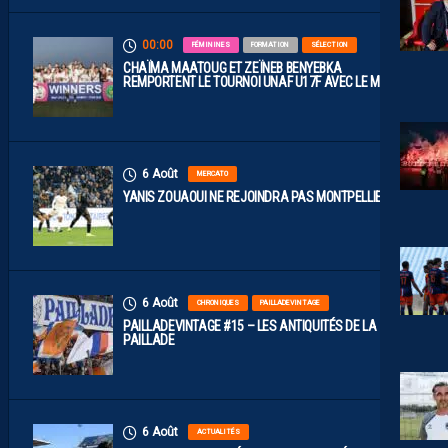
00:00
FÉMININES
FORMATION
SÉLECTION
CHAÏMA MAATOUG ET ZEÏNEB BENYEBKA
REMPORTENT LE TOURNOI UNAF U17F AVEC LE MAROC
6 Août
MERCATO
YANIS ZOUAOUI NE REJOINDRA PAS MONTPELLIER…
6 Août
CHRONIQUES
PAILLADEVINTAGE
PAILLADEVINTAGE #15 – LES ANTIQUITÉS DE LA
PAILLADE
6 Août
ACTUALITÉS