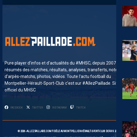
Pure player d'infos et d'actualités du #MHSC, depuis 2007. News,
résumés des matches, résultats, analyses, transferts, notes
d'arpès-matchs, photos, vidéos. Toute l'actu football du
Montpellier-Hérault-Sport-Club c'est sur #AllezPaillade. Site non-
officiel du MHSC
FACEBOOK
TWITTER
INSTAGRAM
TWITCH
3
© 2026 -
ALLEZPAILLADE.COM
FIDÈLE AU
MONTPELLIER-HÉRAULT-SPORT-CLUB
DEPUIS 2007