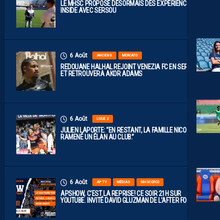
LE MHSC PROPOSE DÉSORMAIS DES EXPÉRIENCES
INSIDE AVEC SERSOU
6 Août
ANCIENS
MERCATO
REDOUANE HALHAL REJOINT VENEZIA FC EN SERIE A
ET RETROUVERA AKOR ADAMS
6 Août
LIGUE 2
JULIEN LAPORTE: “EN RESTANT, LA FAMILLE NICOLLIN A
RAMENÉ UN ÉLAN AU CLUB.”
6 Août
AP TV
MÉDIAS
MHSC-DFCO
APSHOW, C’EST LA REPRISE! CE SOIR 21H SUR
YOUTUBE. INVITÉ DAVID GLUZMAN DE L’AFTER FOOT.