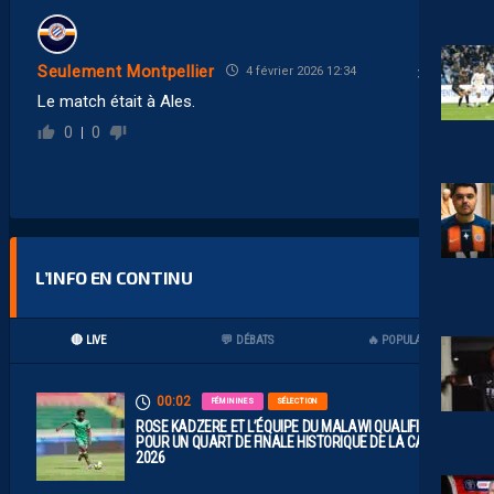
Seulement Montpellier
4 février 2026 12:34
Le match était à Ales.
0
0
L’INFO EN CONTINU
🔴 LIVE
💬 DÉBATS
🔥 POPULAIRES
00:02
FÉMININES
SÉLECTION
ROSE KADZERE ET L’ÉQUIPE DU MALAWI QUALIFIÉES
POUR UN QUART DE FINALE HISTORIQUE DE LA CAN
2026