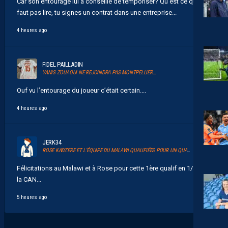
Car son entourage lui a conseillé de temporiser? Qu’est ce qu’il
faut pas lire, tu signes un contrat dans une entreprise...
4 heures ago
FIDEL PAILLADIN
YANIS ZOUAOUI NE REJOINDRA PAS MONTPELLIER…
Ouf vu l’entourage du joueur c’était certain....
4 heures ago
JERK34
ROSE KADZERE ET L’ÉQUIPE DU MALAWI QUALIFIÉES POUR UN QUART DE FINALE HISTORIQUE DE LA CAN 2026
Félicitations au Malawi et à Rose pour cette 1ère qualif en 1/4 de
la CAN...
5 heures ago