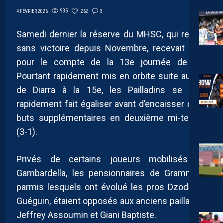
935
262
3
4 FÉVRIER 2026
Samedi dernier la réserve du MHSC, qui restait
sans victoire depuis Novembre, recevait Alès
pour le compte de la 13e journée de N3.
Pourtant rapidement mis en orbite suite au but
de Diarra à la 15e, les Pailladins se sont
rapidement fait égaliser avant d’encaisser deux
buts supplémentaires en deuxième mi-temps
(3-1).
Privés de certains joueurs mobilisés en
Gambardella, les pensionnaires de Grammont
parmis lesquels ont évolué les pros Dzodic et
Guéguin, étaient opposés aux anciens pailladins
Jeffrey Assoumin et Giani Baptiste.