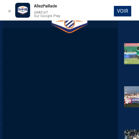
AllezPaillade
VOIR
✕
GRATUIT
Sur Google Play
DIRECT