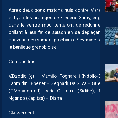
Après deux bons matchs nuls contre Marseille
et Lyon, les protégés de Frédéric Garny, englués
dans le ventre mou, tenteront de redonner du
brillant à leur fin de saison en se déplaçant de
nouveau dès samedi prochain à Seyssinet dans
la banlieue grenobloise.
Composition:
V.Dzodic (g) – Mamilo, Tognarelli (Ndollo-Bille),
Lahmidini, Ebener – Zeghadi, Da Silva – Gueguin
(T.Mohammed), Vidal-Cartoux (Sidibe), Epee
Ngando (Kapitza) – Diarra
Classement: