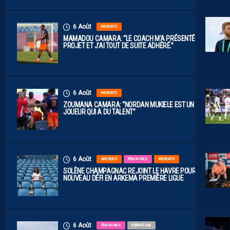
6 Août
MERCATO
MAMADOU CAMARA: “LE COACH M’A PRÉSENTÉ LE
PROJET ET J’AI TOUT DE SUITE ADHÉRÉ.”
6 Août
MERCATO
ZOUMANA CAMARA: “NORDAN MUKIELE EST UN
JOUEUR QUI A DU TALENT”
6 Août
ANCIENS
FÉMININES
MERCATO
SOLÈNE CHAMPAGNAC REJOINT LE HAVRE POUR UN
NOUVEAU DÉFI EN ARKEMA PREMIÈRE LIGUE
6 Août
FÉMININES
FORMATION