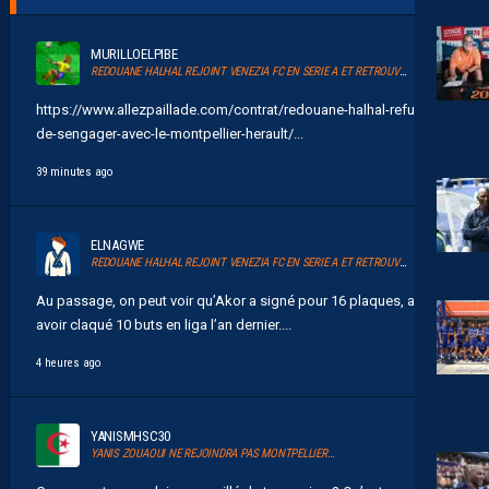
MURILLOELPIBE
REDOUANE HALHAL REJOINT VENEZIA FC EN SERIE A ET RETROUVERA AKOR ADAMS
https://www.allezpaillade.com/contrat/redouane-halhal-refuse-
de-sengager-avec-le-montpellier-herault/...
39 minutes ago
ELNAGWE
REDOUANE HALHAL REJOINT VENEZIA FC EN SERIE A ET RETROUVERA AKOR ADAMS
Au passage, on peut voir qu’Akor a signé pour 16 plaques, après
avoir claqué 10 buts en liga l’an dernier....
4 heures ago
YANISMHSC30
YANIS ZOUAOUI NE REJOINDRA PAS MONTPELLIER…