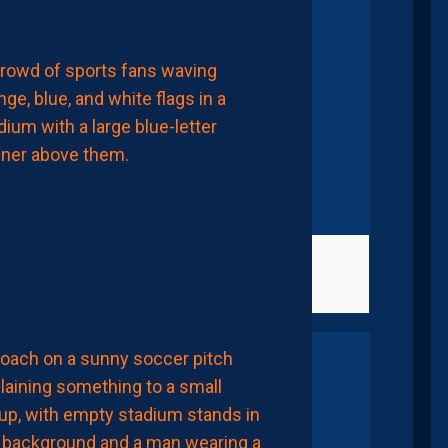
CHRONIQUES
PAILLADEVINTAGE
PAILLADEVINTAGE
#15
–
LES
ANTIQUITÉS
DE
LA
PAILLADE
6
Août
lier
2026
62.59% (169)
ACTUALITÉS
LE
MHSC
PROPOSE
DÉSORMAIS
DES
EXPÉRIENCES