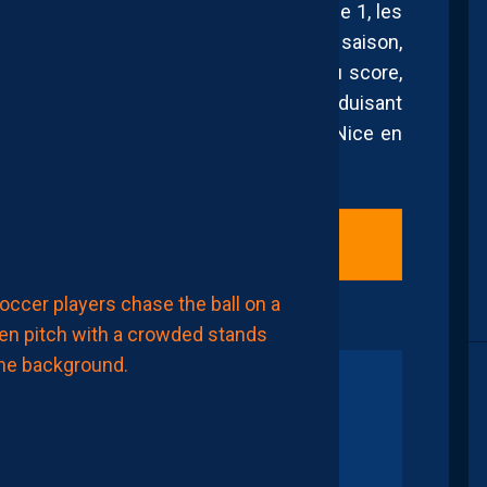
ZEÏNEB
pel. Dans une affiche au parfum de Ligue 1, les
BENYEBKA
REMPORTENT
 leurs prestations les plus abouties de la saison,
LE
TOURNOI
ui nous avaient tant manqué. Au-delà du score,
UNAF
U17F
ait marqué les esprits, avec un MHSC séduisant
AVEC
LE
restige avant d’échouer face à l’OGCN Nice en
MAROC
AUJOURD'HUI
à
00:00
is 2 mois).
MERCATO
la saison ?
YANIS
ZOUAOUI
NE
REJOINDRA
PAS
MONTPELLIER…
6
Août
2026