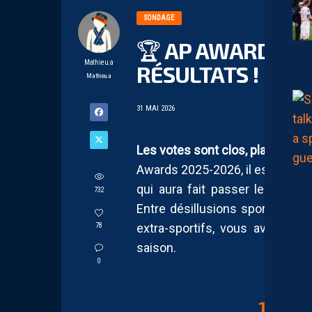
SONDAGE
🏆 AP AWARDS 20
Mathieu.a
RÉSULTATS !
Mathieu.a
31 MAI 2026
Les votes sont clos, place au ver
Awards 2025-2026, il est temps 
qui aura fait passer les suppo
732
Entre désillusions sportives, b
extra-sportifs, vous avez exp
78
saison.
0
1 – LE