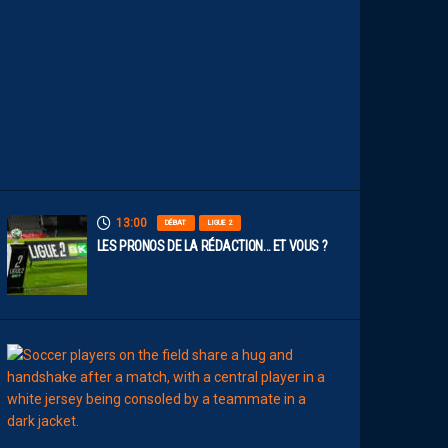
O
S
P
A
I
L
L
A
D
I
N
S
13:00
DÉBAT
LIGUE 2
LES PRONOS DE LA RÉDACTION… ET VOUS ?
12:00
MERCATO
T
É
J