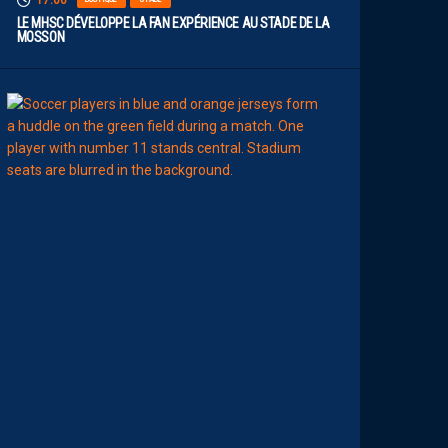
17:00
LE MHSC DÉVELOPPE LA FAN EXPÉRIENCE AU STADE DE LA
MOSSON
15:00
EFFECTIF
L
E
S
N
O
U
V
E
A
U
X
N
U
M
É
R
O
S
D
E
N