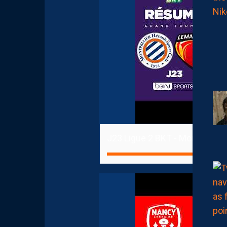
J23 Ligue 2 BKT - Montpellier
31.85% 