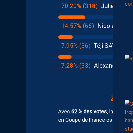
70.20% (318)
Julien LAP
14.57% (66)
Nicolas PAY
7.95% (36)
Téji SAVANIE
7.28% (33)
Alexandre M
2 – L
Avec
62 % des votes
, la large 
en Coupe de France est élue
Me