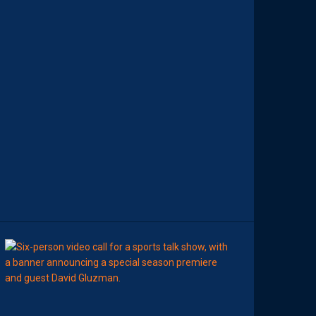
D
E
M
O
H
A
M
E
D
T
O
U
B
A
C
H
E
-
T
E
R
11:00
AP TV
MÉDIAS
A
P