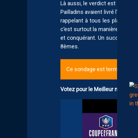
Là aussi, le verdict est sans ap
Pailladins avaient livré l’une de
rappelant à tous les plaisirs q
c’est surtout la manière qui av
et conquérant. Un succès de p
8èmes.
Ce sondage est terminé (depu
Votez pour le Meilleur match de 