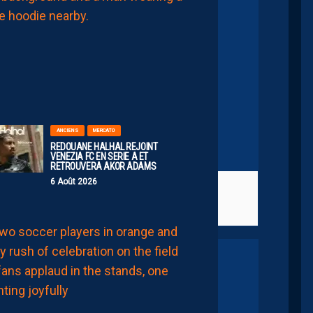
INSIDE
AVEC
SERSOU
6
Août
2026
ANCIENS
MERCATO
REDOUANE HALHAL REJOINT
VENEZIA FC EN SERIE A ET
RETROUVERA AKOR ADAMS
6 Août 2026
 4-2 Le Mans
(86)
LIGUE 2
JULIEN
LAPORTE:
“EN
RESTANT,
LA
FAMILLE
NICOLLIN
A