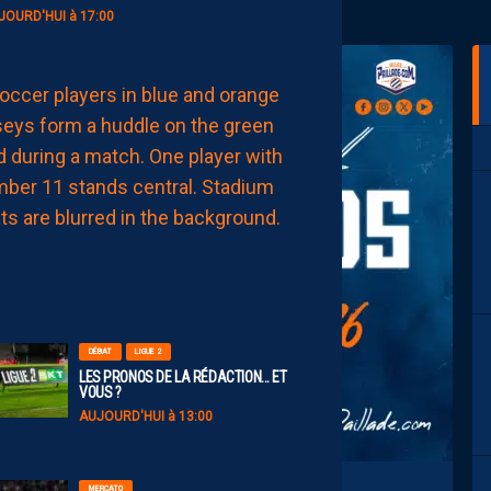
JOURD'HUI à 17:00
EFFECTIF
LES
NOUVEAUX
NUMÉROS
DE
NOS
PAILLADINS
AUJOURD'HUI
à
15:00
DÉBAT
LIGUE 2
LES PRONOS DE LA RÉDACTION… ET
VOUS ?
AUJOURD'HUI à 13:00
MERCATO