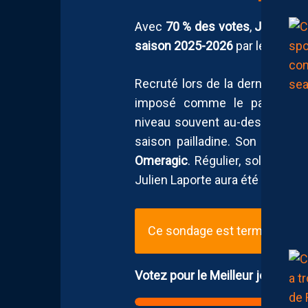
Avec
70 % des votes
,
Julien La
saison 2025-2026
par les lecteu
Recruté lors de la dernière int
imposé comme le patron de l’
niveau souvent au-dessus de la
saison pailladine. Son import
Omeragic
. Régulier, solide et
Julien Laporte aura été une véri
Ce sondage est terminé (depu
Votez pour le Meilleur joueur de