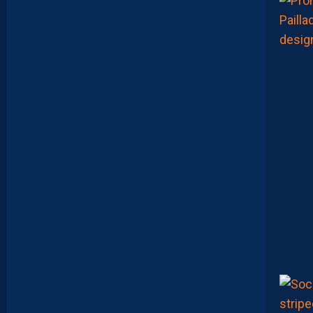
A
N
A
C
A
M
A
R
A
:
“
I
L
N
E
F
A
U
T
P
A
S
S
E
F
I
X
E
R
D
E
L