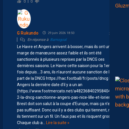
0
0
G Rukundo
29 juin 2026 18:50
En réponse à
Bamogoal
Le Havre et Angers arrivent à bosser, mais ils ont une
marge de manœuvre assez faible et ils ont été
sanctionnés à plusieurs reprises par la DNCG ces
dernières saisons. Le Havre cette saison pour la 1ere
fois depuis….3 ans, ils n’auront aucune sanction de la
part de la DNCG https://hac.football/fr/posts/dncg Pour
Angers la dernière date d’il y a un an
(https://www.footmercato.net/a482368402958404008
2-la-dncg-sanctionne-angers-pas-nice-lille-et-lorient)
Brest doit son salut à la coupe d’Europe, mais ça n’est
pas suffisant. Donc oui il y a des clubs qui tiennent, mais
ils tiennent sur un fil. Un faux pas et ils risquent gros.
Chaque club a
…
Lire la suite »