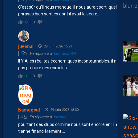
C’est sûr qu’il nous manque, il nous aurait sorti quelques
phrases bien senties dont il avait le secret
0
0
juvenal
29 juin 2026 16:21
En réponse à
bertrandm34
Il Y A les rèalites économiques incontournables, il n aurai
pas pu faire des miracles
1
0
Bamogoal
29 juin 2026 18:30
En réponse à
juvenal
pourtant des clubs comme nous sont encore en l1 et
tienne financièrement …