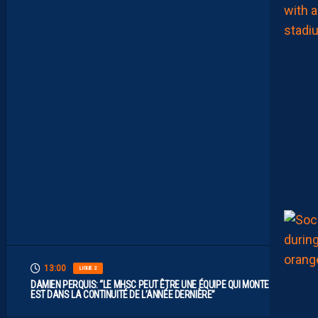
I
M
I
T
E
S
.
I
L
F
A
U
T
V
I
S
E
R
H
A
U
T
”
13:00
LIGUE 2
DAMIEN PERQUIS: “LE MHSC PEUT ÊTRE UNE ÉQUIPE QUI MONTE S’IL
EST DANS LA CONTINUITÉ DE L’ANNÉE DERNIÈRE”