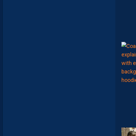
L
A
P
O
R
T
E
:
“
O
N
A
Q
U
’
U
N
E
E
N
V
I
E
,
C
’
E
S
T
C
O
M