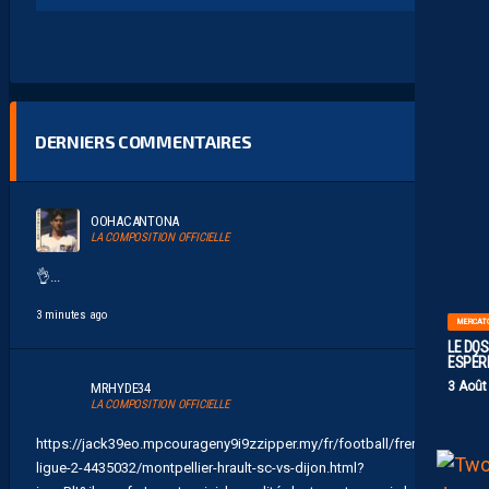
DERNIERS COMMENTAIRES
OOHACANTONA
LA COMPOSITION OFFICIELLE
👌 ...
3 minutes ago
MERCAT
LE DOS
ESPÉR
3 Août
MRHYDE34
LA COMPOSITION OFFICIELLE
https://jack39eo.mpcourageny9i9zzipper.my/fr/football/french-
ligue-2-4435032/montpellier-hrault-sc-vs-dijon.html?