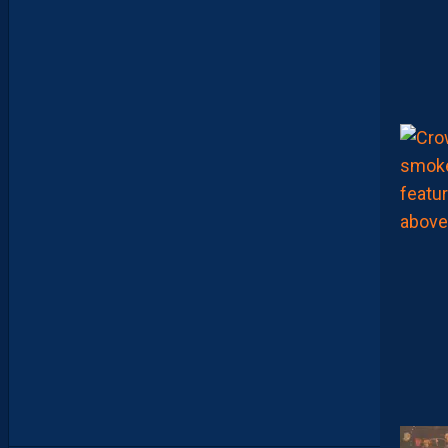
X
,
M
A
I
S
L
E
M
H
S
C
E
S
T
U
N
C
L
U
B
D
E
L
I
G
U
E
1
”