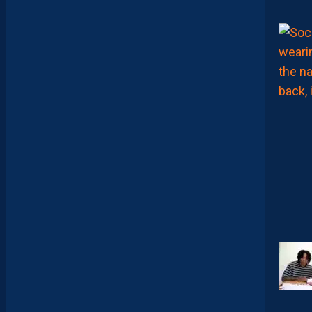
U
P
R
O
M
U
D
I
J
O
N
N
A
I
S
?
Z
O
U
M
A
N
A
C
A
M
A
R
A
M
A
I