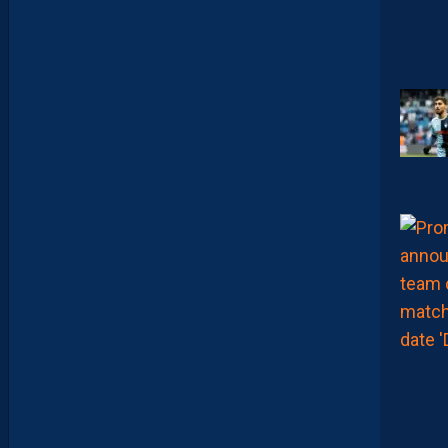
A
:
“
J
E
N
E
V
E
U
X
P
A
S
P
A
R
A
Î
T
R
E
P
R
É
T
E
N
T
I
E
U