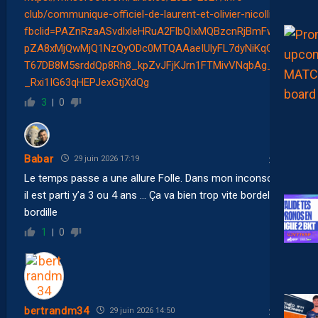
club/communique-officiel-de-laurent-et-olivier-nicollin/?
fbclid=PAZnRzaASvdlxleHRuA2FlbQIxMQBzcnRjBmFwcF9
pZA8xMjQwMjQ1NzQyODc0MTQAAaeIUlyFL7dyNiKqGqFu
T67DB8M5srddQp8Rh8_kpZvJFjKJrn1FTMivVNqbAg_aem
_Rxi1IG63qHEPJexGtjXdQg
3
0
Babar
29 juin 2026 17:19
Le temps passe a une allure Folle. Dans mon inconscient
il est parti y’a 3 ou 4 ans … Ça va bien trop vite bordel de
bordille
1
0
bertrandm34
29 juin 2026 14:50