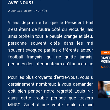
AVEC NOUS !
669
94
8
29 JUIN 2026
9 ans déjà en effet que le Président Pailladin
s’est éteint de l’autre côté du Vidourle, laissant
ainsi orphelin tout le peuple orange et bleu. Une
personne souvent citée dans les médias,
souvent évoquée par les différents acteurs du
LIGUE 2
football français, qui ne quitte jamais les
DAMIEN
MONTE 
pensées des interlocuteurs qu’il aura croisées.
AUJOU
Pour les plus croyants d’entre-vous, vous serez
certainement nombreux à vous demander que
doit bien penser notre regretté Louis Nicollin
dans cette trouble période que traverse le
MHSC. Sujet à une vente totale ou partielle