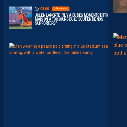
08:00
TÉMOIGNAGE
JULIEN LAPORTE : “IL Y A EU DES MOMENTS DIFFICILES,
MAIS ON A TOUJOURS EU LE SOUTIEN DE NOS
SUPPORTERS”
07:00
MHSC-
Q
U
I
D
D
E
L
A
C
H
A
L
E
U
R
?
D