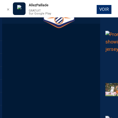
AllezPaillade
VOIR
✕
GRATUIT
Sur Google Play
DIRECT