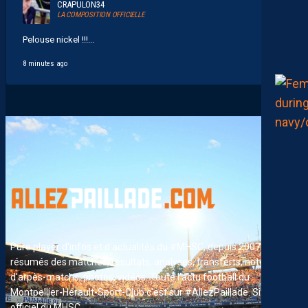
CRAPULON34
LA COMPOSITION OFFICIELLE
Pelouse nickel !!!...
8 minutes ago
Pure player d'infos et d'actualités du #MHSC, depuis 2007. News,
résumés des matches, résultats, analyses, transferts, notes
d'arpès-matchs, photos, vidéos. Toute l'actu football du
Montpellier-Hérault-Sport-Club c'est sur #AllezPaillade. Site non-
officiel du MHSC