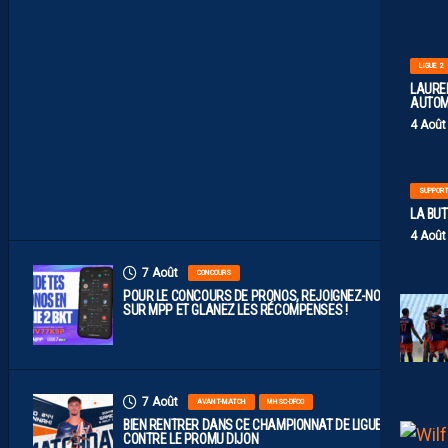
B
A
B
L
LIGUE 2
E
F
LAUREN
A
AUTOM
C
E
4 Août
À
D
I
J
SUPPOR
O
N
LA BU
4 Août
7 Août
CONCOURS
POUR LE CONCOURS DE PRONOS, REJOIGNEZ-NOUS
SUR MPP ET GLANEZ LES RÉCOMPENSES !
7 Août
AVANT-MATCH
MHSC-DFCO
BIEN RENTRER DANS CE CHAMPIONNAT DE LIGUE 2
CONTRE LE PROMU DIJON