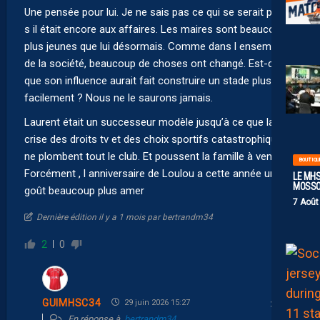
Une pensée pour lui. Je ne sais pas ce qui se serait passé
s il était encore aux affaires. Les maires sont beaucoup
plus jeunes que lui désormais. Comme dans l ensemble
de la société, beaucoup de choses ont changé. Est-ce
que son influence aurait fait construire un stade plus
facilement ? Nous ne le saurons jamais.
Laurent était un successeur modèle jusqu’à ce que la
crise des droits tv et des choix sportifs catastrophiques
ne plombent tout le club. Et poussent la famille à vendre.
BOUTIQU
Forcément , l anniversaire de Loulou a cette année un
LE MHS
MOSS
goût beaucoup plus amer
7 Août
Dernière édition il y a 1 mois par bertrandm34
2
0
GUIMHSC34
29 juin 2026 15:27
En réponse à
bertrandm34