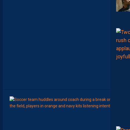
M
E
N
C
E
R
L
E
C
H
A
M
P
I
O
N
N
A
T
”
15:00
LIGUE 2
Z
O
U
M