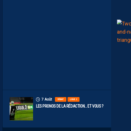
M
É
R
O
S
D
E
N
O
S
P
A
I
L
L
A
D
I
N
S
7 Août
DÉBAT
LIGUE 2
LES PRONOS DE LA RÉDACTION… ET VOUS ?