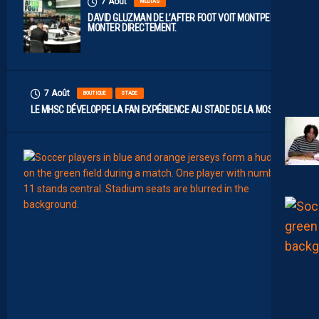
7 Août
MÉDIAS
DAVID GLUZMAN DE L’AFTER FOOT VOIT MONTPELLIER
MONTER DIRECTEMENT.
7 Août
BOUTIQUE
STADE
LE MHSC DÉVELOPPE LA FAN EXPÉRIENCE AU STADE DE LA MOSSON
7
Août
EFFECT
L
E
S
N
O
U
V
E
A
U
X
N
U