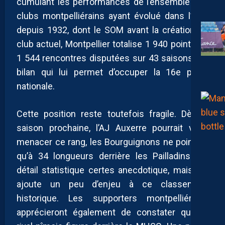
cumulant les performances de l’ensemble des
clubs montpelliérains ayant évolué dans l’élite
depuis 1932, dont le SOM avant la création du
club actuel, Montpellier totalise 1 940 points en
1 544 rencontres disputées sur 43 saisons. Un
bilan qui lui permet d’occuper la 16e place
nationale.
Cette position reste toutefois fragile. Dès la
saison prochaine, l’AJ Auxerre pourrait venir
menacer ce rang, les Bourguignons ne pointant
qu’à 34 longueurs derrière les Pailladins. Un
détail statistique certes anecdotique, mais qui
ajoute un peu d’enjeu à ce classement
historique. Les supporters montpelliérains
apprécieront également de constater que le