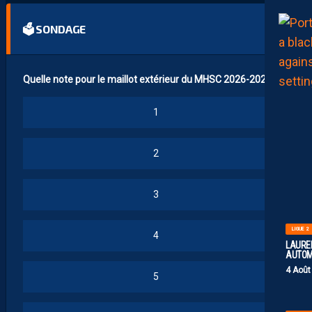
🗳 SONDAGE
Quelle note pour le maillot extérieur du MHSC 2026-2027 ?
1
2
3
LIGUE 2
4
LAUREN
AUTOM
4 Août
5