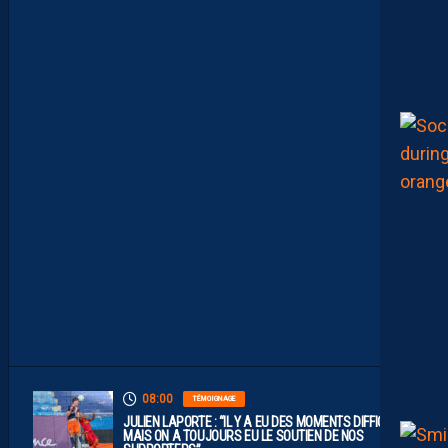
L
E
M
H
S
C
E
S
T
U
N
C
L
U
B
D
E
L
I
G
U
E
1
”
08:00
TÉMOIGNAGE
JULIEN LAPORTE : “IL Y A EU DES MOMENTS DIFFICILES,
MAIS ON A TOUJOURS EU LE SOUTIEN DE NOS