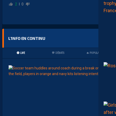
2
0
L’INFO EN CONTINU
🔴 LIVE
💬 DÉBATS
🔥 POPULAIRES
15:00
LIGUE 2
Z
O
U
M
A
N
A
C
A
M