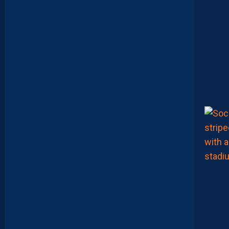
E
V
E
U
X
P
A
S
P
A
R
A
Î
T
R
E
P
R
É
T
E
N
T
I
E
U
X
,
M
A
I
S