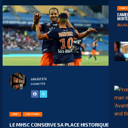
LIGUE 2
DAMIEN
MONTE 
AUJOU
salade1974
salade1974
LIGUE 1
STATISTIQUES
LE MHSC CONSERVE SA PLACE HISTORIQUE EN