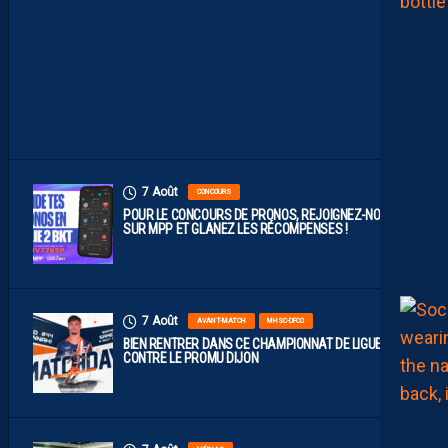
F
A
C
E
À
D
I
J
O
N
7 Août
CONCOURS
POUR LE CONCOURS DE PRONOS, REJOIGNEZ-NOUS
SUR MPP ET GLANEZ LES RÉCOMPENSES !
7 Août
AVANT-MATCH
MHSC-DFCO
BIEN RENTRER DANS CE CHAMPIONNAT DE LIGUE 2
CONTRE LE PROMU DIJON