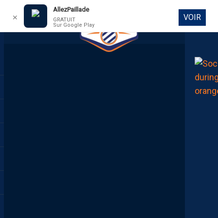
AllezPaillade
VOIR
✕
GRATUIT
Sur Google Play
DIRECT