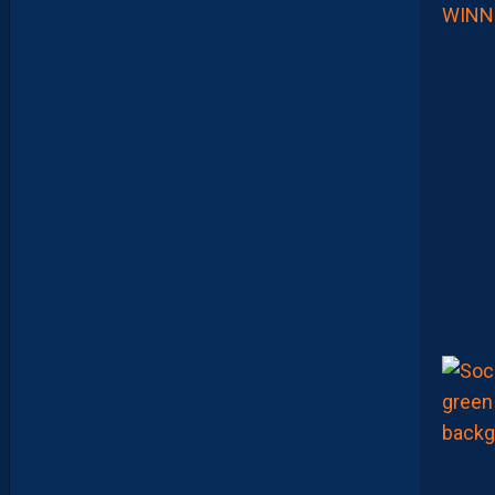
A
R
A
:
“
I
L
N
E
F
A
U
T
P
A
S
S
E
F
I
X
E
R
D
E
L
I
M
I
T
E
S