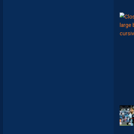
D
I
J
O
N
N
A
I
S
?
Z
O
U
M
A
N
A
C
A
M
A
R
A
M
A
I
T
R
I
S
E
S