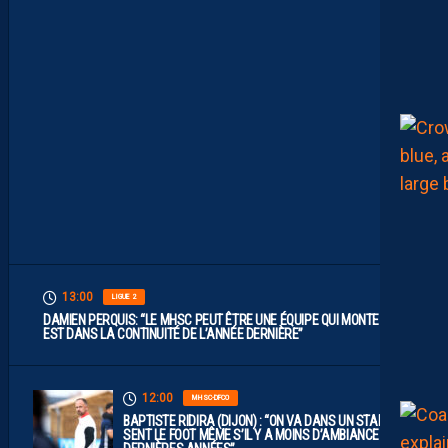
.
I
L
F
A
U
T
V
I
S
E
R
H
A
U
T
”
13:00
LIGUE 2
DAMIEN PERQUIS: “LE MHSC PEUT ÊTRE UNE ÉQUIPE QUI MONTE S’IL
EST DANS LA CONTINUITÉ DE L’ANNÉE DERNIÈRE”
12:00
MHSC-DFCO
BAPTISTE RIDIRA (DIJON) : “ON VA DANS UN STADE QUI
SENT LE FOOT MÊME S’IL Y A MOINS D’AMBIANCE CES