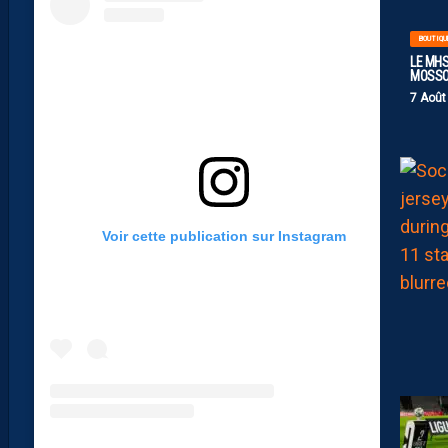
BOUTIQU
LE MHS
MOSS
7 Août
Voir cette publication sur Instagram