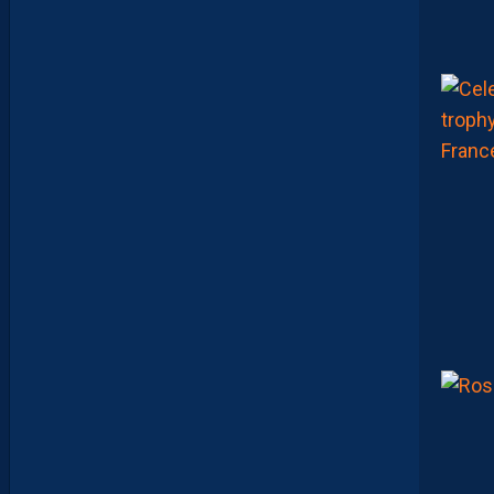
J
E
N
E
V
E
U
X
P
A
S
P
A
R
A
I
T
R
E
P
R
É
T
E
N
T
I
E
U
X
,
M