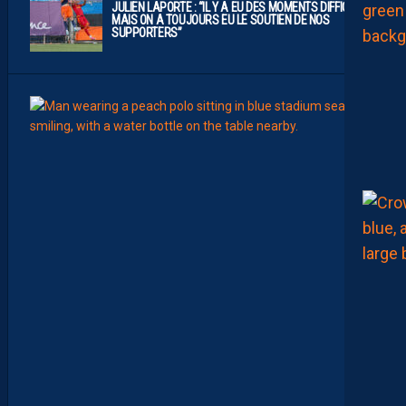
JULIEN LAPORTE : “IL Y A EU DES MOMENTS DIFFICILES,
MAIS ON A TOUJOURS EU LE SOUTIEN DE NOS
SUPPORTERS”
07:00
MHSC-
Q
U
I
D
D
E
L
A
C
H
A
L
E
U
R
?
D
U
P
R