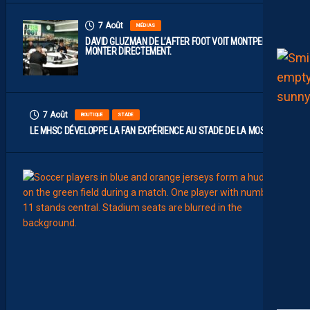
7 Août
MÉDIAS
DAVID GLUZMAN DE L’AFTER FOOT VOIT MONTPELLIER
MONTER DIRECTEMENT.
7 Août
BOUTIQUE
STADE
LE MHSC DÉVELOPPE LA FAN EXPÉRIENCE AU STADE DE LA MOSSON
7
Août
EFFECT
L
E
S
N
O
U
V
E
A
U