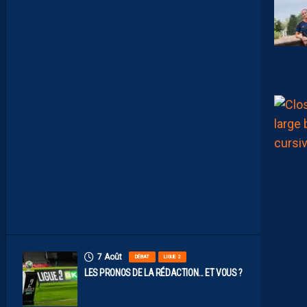
X
N
U
M
É
R
O
S
D
E
N
O
S
P
A
I
L
L
A
D
I
N
S
7 Août
DÉBAT
LIGUE 2
LES PRONOS DE LA RÉDACTION… ET VOUS ?