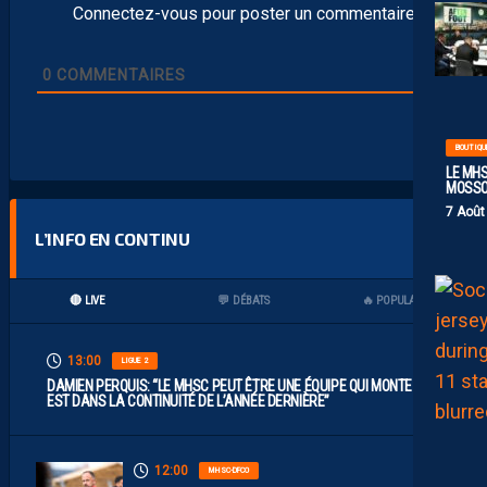
Connectez-vous pour poster un commentaire
0
COMMENTAIRES
BOUTIQU
LE MHS
MOSS
7 Août
L’INFO EN CONTINU
🔴 LIVE
💬 DÉBATS
🔥 POPULAIRES
13:00
LIGUE 2
DAMIEN PERQUIS: “LE MHSC PEUT ÊTRE UNE ÉQUIPE QUI MONTE S’IL
EST DANS LA CONTINUITÉ DE L’ANNÉE DERNIÈRE”
12:00
MHSC-DFCO