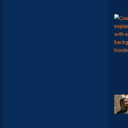
O
M
U
D
I
J
O
N
N
A
I
S
?
Z
O
U
M
A
N
A
C
A
M
A
R
A
M
A
I
T
R
I