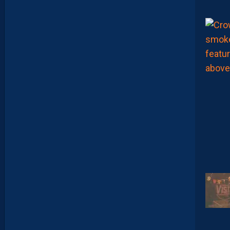
R
A
…
L
E
S
I
N
F
O
S
D
E
M
O
H
A
M
E
D
T
O
U
B
A
C
H
E
-
T
E
R