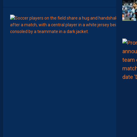
7
Août
MERCA
T
É
J
I
S
A
V
A
N
I
E
R
,
B
R
Y
A
N
T
E
I
X
E
I