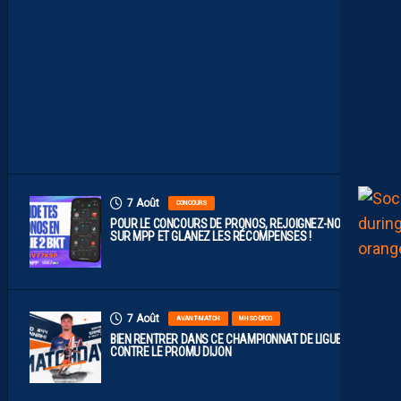
L
E
F
A
C
E
À
D
I
J
O
N
7 Août
CONCOURS
POUR LE CONCOURS DE PRONOS, REJOIGNEZ-NOUS
SUR MPP ET GLANEZ LES RÉCOMPENSES !
7 Août
AVANT-MATCH
MHSC-DFCO
BIEN RENTRER DANS CE CHAMPIONNAT DE LIGUE 2
CONTRE LE PROMU DIJON