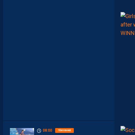
A
I
S
L
E
M
H
S
C
E
S
T
U
N
C
L
U
B
D
E
L
I
G
U
E
1
”
08:00
TÉMOIGNAGE