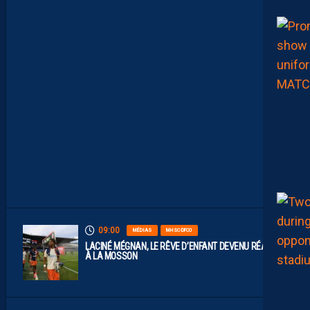
E
S
R
E
P
L
A
Y
S
S
O
N
T
D
I
S
P
O
S
.
09:00
MÉDIAS
MHSC-DFCO
LACINÉ MÉGNAN, LE RÊVE D’ENFANT DEVENU RÉALITÉ
À LA MOSSON