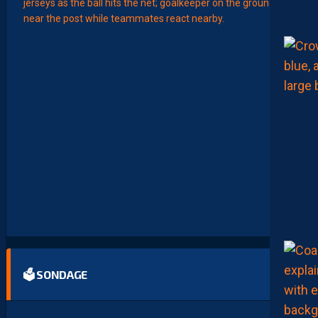
LIGUE 2
L
E
M
H
S
C
7
È
M
E
C
E
D
I
M
A
N
C
H
E
🗳 SONDAGE