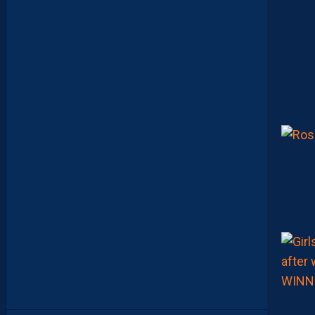
H
É
R
A
U
L
T
A
I
S
E
C
O
N
S
T
A
M
M
E
N
T
À
L
’
A
R
R
Ê
T