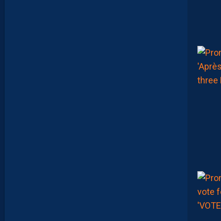
R
S
U
I
T
S
A
P
R
É
P
A
R
A
T
I
O
N
E
N
B
A
T
T
A
N
T
L
A
R
G
E