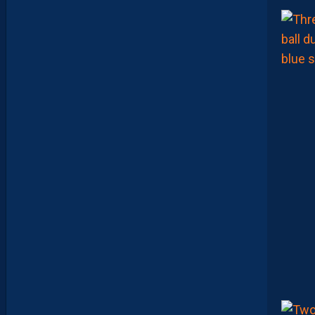
E
N
D
U
N
P
E
U
P
L
U
S
D
E
M
A
T
U
R
I
T
É
P
O
U
R
N
O
S
P
A
I