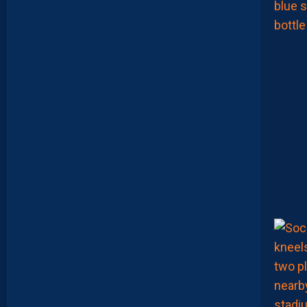
L
Y
A
D
E
S
J
O
U
E
U
R
S
Q
U
I
S
E
D
É
C
O
U
V
R
E
N
T
E
T
Q
U