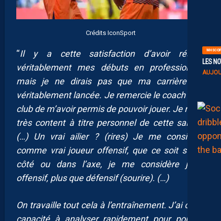
Crédits IconSport
MHSC-DF
“
Il y a cette satisfaction d’avoir réalisé
LES NO
véritablement mes débuts en professionnel,
AUJOU
mais je ne dirais pas que ma carrière est
véritablement lancée. Je remercie le coach et le
club de m’avoir permis de pouvoir jouer. Je reste
très content à titre personnel de cette saison.
(…) Un vrai ailier ? (rires) Je me considère
comme vrai joueur offensif, que ce soit sur le
côté ou dans l’axe, je me considère juste
offensif, plus que défensif (sourire). (…)
On travaille tout cela à l’entraînement. J’ai cette
capacité à analyser rapidement pour pouvoir