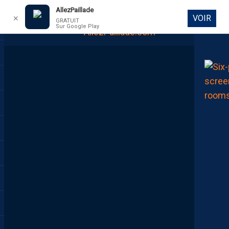
AllezPaillade
VOIR
✕
GRATUIT
Sur Google Play
DIRECT