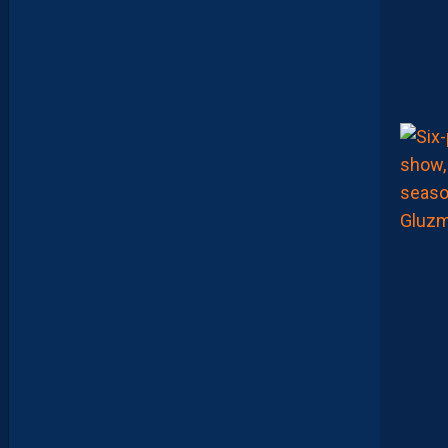
C
1
-
1
D
F
C
O
:
L
E
R
É
S
U
M
É
V
I
D
É
O
D
E
L
A
R
E
N
C
O
N