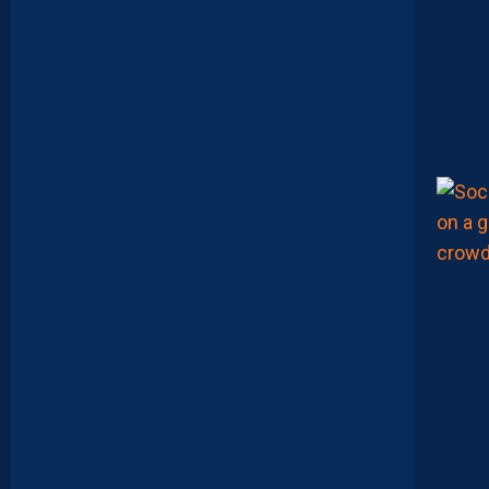
D
E
B
R
I
E
F
M
H
S
C
-
D
I
J
O
N
E
T
I
N
V
I
T
É
V
I
S
T
A
.
L