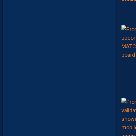
I
J
O
U
E
N
T
E
N
S
E
M
B
L
E
P
O
U
R
L
A
P
R
E
M
I
È
R
E
F
O
I