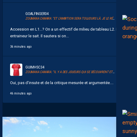
GOALFINGER34
ZOUMANA CAMARA: “ET L’AMBITION SERA TOUJOURS LÀ. JE LE RÉPÈTE ET JE L’AI DIT.”
Accession en L1...? On a un effectif de milieu de tableau L2. L
entraineur le sait. Il sautera si on...
36 minutes ago
GUIMHSC34
ZOUMANA CAMARA: “IL Y A DES JOUEURS QUI SE DÉCOUVRENT ET QUI JOUENT ENSEMBLE POUR LA PREMIÈRE FOIS”
Oui, pas d'insute et de la critique mesurée et argumentée....
46 minutes ago