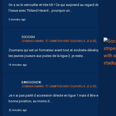
On a su le verrouiller et très tôt ! Ce qui surprend au regard de
l’issue avec Thiland Herard… pourquoi un...
5 minutes ago
SOCIOS34
ZOUMANA CAMARA: “ET L’AMBITION SERA TOUJOURS LÀ. JE LE RÉPÈTE ET JE L’AI DIT.”
Zoumana qui est un formateur avant tout et souhaite développer
les jeunes joueurs aux joutes de la ligue 2. je reste...
14 minutes ago
BAMOGO34290
ZOUMANA CAMARA: “ET L’AMBITION SERA TOUJOURS LÀ. JE LE RÉPÈTE ET JE L’AI DIT.”
Je n ai pas parlé d accession directe en ligue 1 mais d être en
bonne position, au moins d...
22 minutes ago