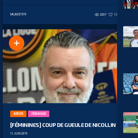
SALADE1974
2037
175
0
BRÈVES
FÉMININES
[FÉMININES] COUP DE GUEULE DE NICOLLIN
11 JUIN 2019