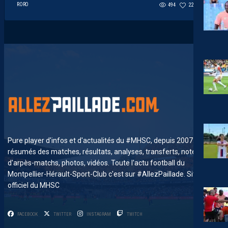
RORO
494
221
0
Pure player d'infos et d'actualités du #MHSC, depuis 2007. News,
résumés des matches, résultats, analyses, transferts, notes
d'arpès-matchs, photos, vidéos. Toute l'actu football du
Montpellier-Hérault-Sport-Club c'est sur #AllezPaillade. Site non-
officiel du MHSC
FACEBOOK
TWITTER
INSTAGRAM
TWITCH