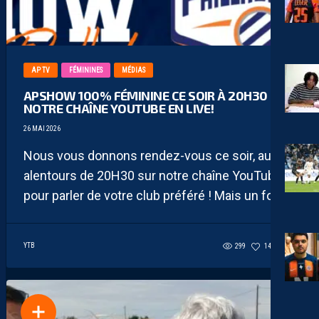
AP TV
FÉMININES
MÉDIAS
APSHOW 100% FÉMININE CE SOIR À 20H30 SUR
NOTRE CHAÎNE YOUTUBE EN LIVE!
26 MAI 2026
Nous vous donnons rendez-vous ce soir, aux
alentours de 20H30 sur notre chaîne YouTube
pour parler de votre club préféré ! Mais un fois...
YTB
299
146
0