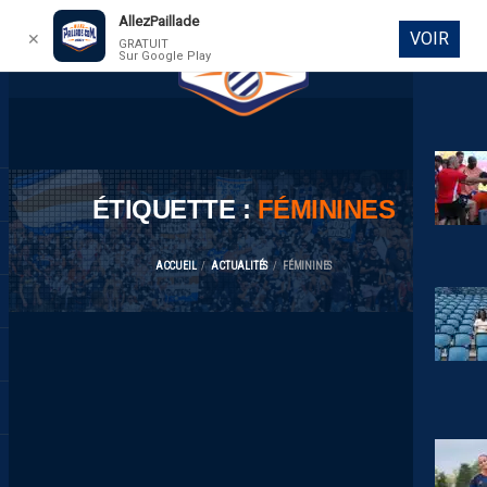
AllezPaillade
VOIR
✕
GRATUIT
Sur Google Play
DIRECT
ÉTIQUETTE :
FÉMININES
ACCUEIL
ACTUALITÉS
FÉMININES