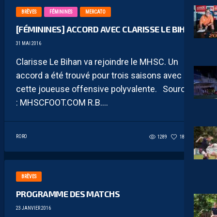
BRÈVES
FÉMININES
MERCATO
[FÉMININES] ACCORD AVEC CLARISSE LE BIHAN
31 MAI 2016
Clarisse Le Bihan va rejoindre le MHSC. Un
accord a été trouvé pour trois saisons avec
cette joueuse offensive polyvalente. Source
: MHSCFOOT.COM R.B....
RORO
1289
184
0
BRÈVES
PROGRAMME DES MATCHS
23 JANVIER 2016