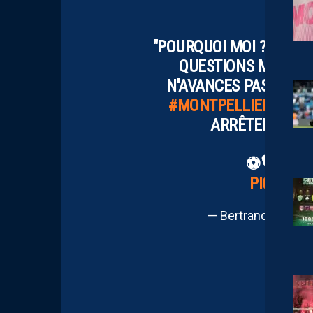
"POURQUOI MOI ? EST-CE
QUESTIONS MAIS QU'
N'AVANCES PAS. J'AI
#MONTPELLIER
. JE R
ARRÊTER N'A J
⚽️🎙️
@AXE
PIC.TWI
— Bertrand Quene