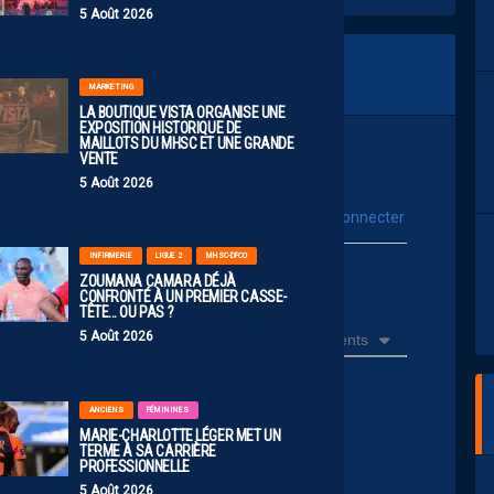
5 Août 2026
MARKETING
LA BOUTIQUE VISTA ORGANISE UNE
EXPOSITION HISTORIQUE DE
MAILLOTS DU MHSC ET UNE GRANDE
VENTE
5 Août 2026
vous connecter
Se connecter avec :
INFIRMERIE
LIGUE 2
MHSC-DFCO
ur poster un commentaire
ZOUMANA CAMARA DÉJÀ
CONFRONTÉ À UN PREMIER CASSE-
TÊTE… OU PAS ?
5 Août 2026
Récents
ANCIENS
FÉMININES
MARIE-CHARLOTTE LÉGER MET UN
 un jeune.
TERME À SA CARRIÈRE
PROFESSIONNELLE
eur ensuite
5 Août 2026