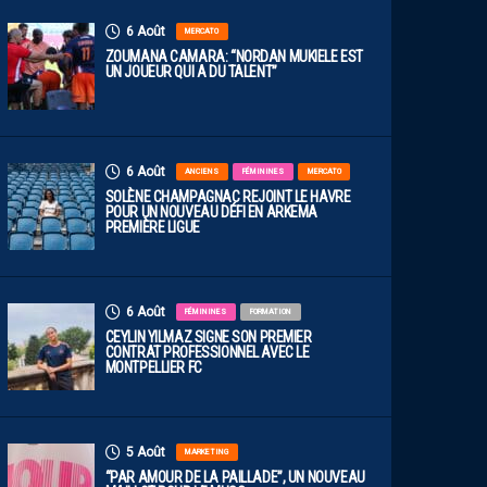
6 Août
MERCATO
ZOUMANA CAMARA: “NORDAN MUKIELE EST
UN JOUEUR QUI A DU TALENT”
6 Août
ANCIENS
FÉMININES
MERCATO
SOLÈNE CHAMPAGNAC REJOINT LE HAVRE
POUR UN NOUVEAU DÉFI EN ARKEMA
PREMIÈRE LIGUE
6 Août
FÉMININES
FORMATION
CEYLIN YILMAZ SIGNE SON PREMIER
CONTRAT PROFESSIONNEL AVEC LE
MONTPELLIER FC
5 Août
MARKETING
“PAR AMOUR DE LA PAILLADE”, UN NOUVEAU