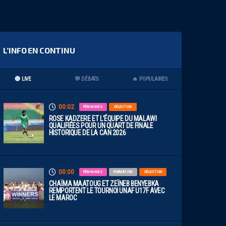
L’INFO EN CONTINU
🔴 LIVE
💬 DÉBATS
🔥 POPULAIRES
00:02
FÉMININES
SÉLECTION
ROSE KADZERE ET L’ÉQUIPE DU MALAWI
QUALIFIÉES POUR UN QUART DE FINALE
HISTORIQUE DE LA CAN 2026
00:00
FÉMININES
FORMATION
SÉLECTION
CHAÏMA MAATOUG ET ZEÏNEB BENYEBKA
REMPORTENT LE TOURNOI UNAF U17F AVEC
LE MAROC