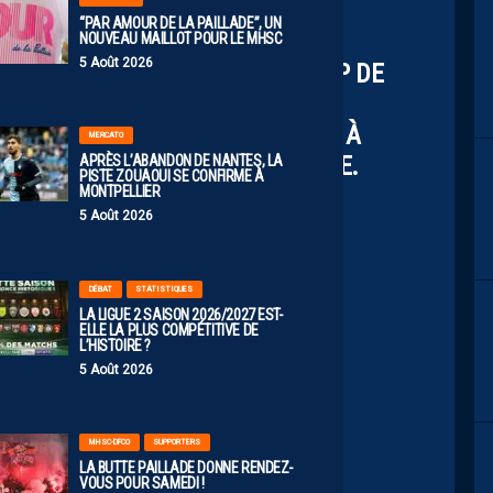
“PAR AMOUR DE LA PAILLADE”, UN
NOUVEAU MAILLOT POUR LE MHSC
5 Août 2026
 QUE JE SUIS MAUDIT ? IL Y A BCP DE
IL FAUT VITE EFFACER, SINON TU
 LA CHANCE D'ÊTRE FOOTBALLEUR À
MERCATO
ELATIVISE, IL Y A PIRE DANS LA VIE.
APRÈS L’ABANDON DE NANTES, LA
PISTE ZOUAOUI SE CONFIRME À
AMAIS ÉTÉ UNE POSSIBILITÉ"
MONTPELLIER
5 Août 2026
LGUEGUIN_
#PODCAST
TTER.COM/ZYX5TERO6A
DÉBAT
STATISTIQUES
LA LIGUE 2 SAISON 2026/2027 EST-
ELLE LA PLUS COMPÉTITIVE DE
utte (@B_Queneutte)
May 11, 2026
L’HISTOIRE ?
5 Août 2026
MHSC-DFCO
SUPPORTERS
LA BUTTE PAILLADE DONNE RENDEZ-
VOUS POUR SAMEDI !