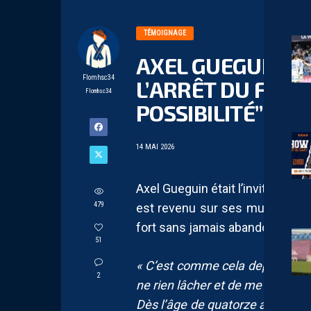
TÉMOIGNAGE
AXEL GUEGUIN : 
Flomhsc34
L’ARRÊT DU FOOT
Flomhsc34
POSSIBILITÉ”
14 MAI 2026
Axel Gueguin était l’invité de M
479
est revenu sur ses multiples b
fort sans jamais abandonner.
51
« C’est comme cela depuis touj
2
ne rien lâcher et de me battre. 
Dès l’âge de quatorze ans, j’ai 