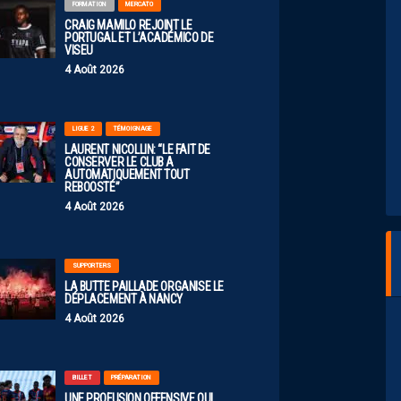
FORMATION
MERCATO
CRAIG MAMILO REJOINT LE
PORTUGAL ET L’ACADÉMICO DE
VISEU
4 Août 2026
LIGUE 2
TÉMOIGNAGE
LAURENT NICOLLIN: “LE FAIT DE
CONSERVER LE CLUB A
AUTOMATIQUEMENT TOUT
REBOOSTÉ”
4 Août 2026
SUPPORTERS
LA BUTTE PAILLADE ORGANISE LE
DÉPLACEMENT À NANCY
4 Août 2026
BILLET
PRÉPARATION
UNE PROFUSION OFFENSIVE QUI