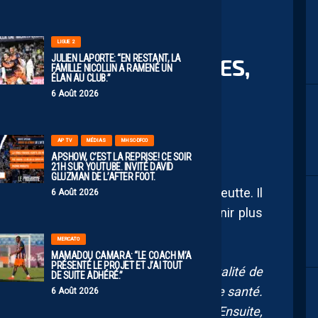
LIGUE 2
JULIEN LAPORTE: “EN RESTANT, LA
“MALGRÉ LES BLESSURES,
FAMILLE NICOLLIN A RAMENÉ UN
ÉLAN AU CLUB.”
 N’A JAMAIS ÉTÉ UNE
6 Août 2026
AP TV
MÉDIAS
MHSC-DFCO
APSHOW, C’EST LA REPRISE! CE SOIR
21H SUR YOUTUBE. INVITÉ DAVID
GLUZMAN DE L’AFTER FOOT.
ontpellier Sport Club avec Bertrand Queneutte. Il
6 Août 2026
lessures et son envie de toujours revenir plus
MERCATO
MAMADOU CAMARA: “LE COACH M’A
PRÉSENTÉ LE PROJET ET J’AI TOUT
ours, cela a toujours été dans ma mentalité de
DE SUITE ADHÉRÉ.”
J’ai été confronté tôt à des problèmes de santé.
6 Août 2026
été confronté à une opération du coeur. Ensuite,