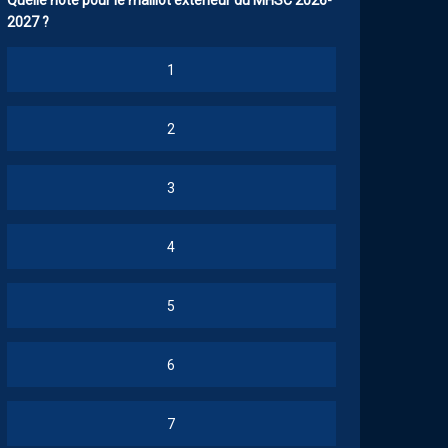
Quelle note pour le maillot extérieur du MHSC 2026-
2027 ?
1
2
3
4
5
6
7