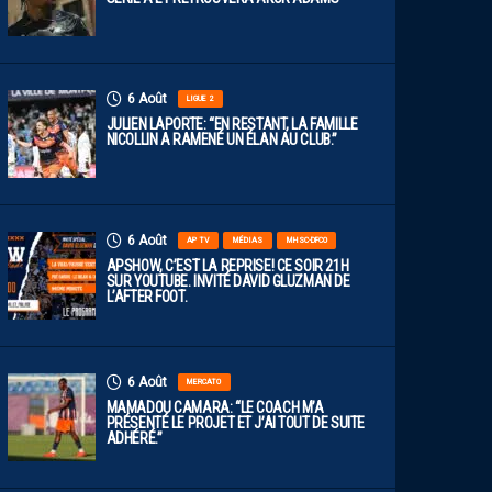
6 Août
LIGUE 2
JULIEN LAPORTE: “EN RESTANT, LA FAMILLE
NICOLLIN A RAMENÉ UN ÉLAN AU CLUB.”
6 Août
AP TV
MÉDIAS
MHSC-DFCO
APSHOW, C’EST LA REPRISE! CE SOIR 21H
SUR YOUTUBE. INVITÉ DAVID GLUZMAN DE
L’AFTER FOOT.
6 Août
MERCATO
MAMADOU CAMARA: “LE COACH M’A
PRÉSENTÉ LE PROJET ET J’AI TOUT DE SUITE
ADHÉRÉ.”