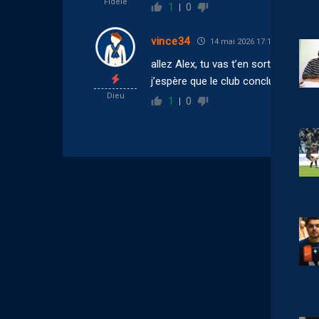
Fidèle
1
0
vince34
14 mai 2026 17:16
allez Alex, tu vas t’en sortir, courage
j’espère que le club conclura sa pro
Dieu
1
0