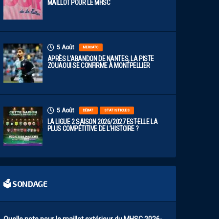
MAILLOT POUR LE MHSC
5 Août
MERCATO
APRÈS L’ABANDON DE NANTES, LA PISTE
ZOUAOUI SE CONFIRME À MONTPELLIER
5 Août
DÉBAT
STATISTIQUES
LA LIGUE 2 SAISON 2026/2027 EST-ELLE LA
PLUS COMPÉTITIVE DE L’HISTOIRE ?
🗳 SONDAGE