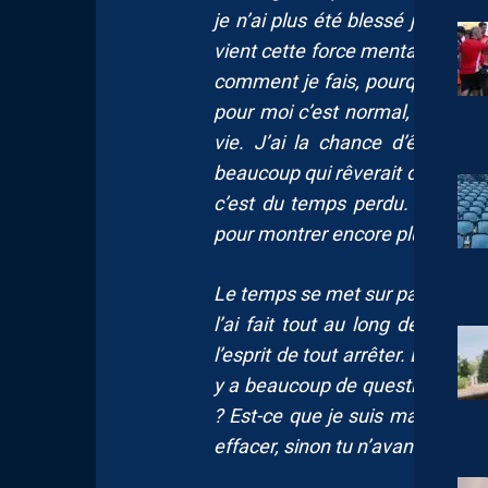
je n’ai plus été blessé jusqu’à 
vient cette force mentale mai
comment je fais, pourquoi j’ai ce
pour moi c’est normal, je relati
vie. J’ai la chance d’être foot
beaucoup qui rêverait d’être là.
c’est du temps perdu. J’aurais
pour montrer encore plus qui je 
Le temps se met sur pause et je
l’ai fait tout au long de mon 
l’esprit de tout arrêter. L’arrêt 
y a beaucoup de questions. Tu
? Est-ce que je suis maudit ? Il
effacer, sinon tu n’avances pas.