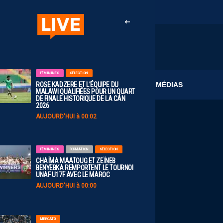
FÉMININES
SÉLECTION
CLUB
MÉDIAS
ROSE KADZERE ET L’ÉQUIPE DU
MALAWI QUALIFIÉES POUR UN QUART
DE FINALE HISTORIQUE DE LA CAN
2026
AUJOURD'HUI à 00:02
FÉMININES
FORMATION
SÉLECTION
CHAÏMA MAATOUG ET ZEÏNEB
BENYEBKA REMPORTENT LE TOURNOI
UNAF U17F AVEC LE MAROC
AUJOURD'HUI à 00:00
MERCATO