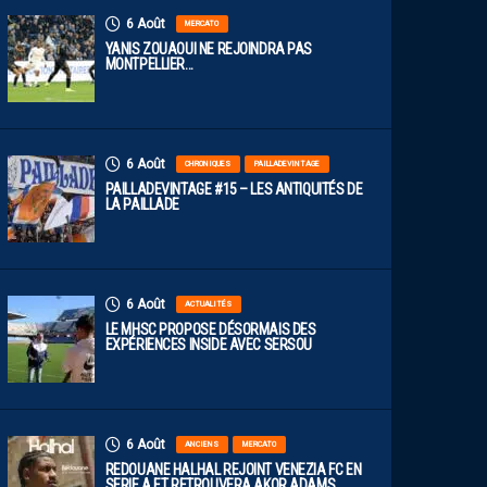
6 Août
MERCATO
YANIS ZOUAOUI NE REJOINDRA PAS
MONTPELLIER…
6 Août
CHRONIQUES
PAILLADEVINTAGE
PAILLADEVINTAGE #15 – LES ANTIQUITÉS DE
LA PAILLADE
6 Août
ACTUALITÉS
LE MHSC PROPOSE DÉSORMAIS DES
EXPÉRIENCES INSIDE AVEC SERSOU
6 Août
ANCIENS
MERCATO
REDOUANE HALHAL REJOINT VENEZIA FC EN
SERIE A ET RETROUVERA AKOR ADAMS