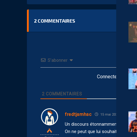
2
COMMENTAIRES
S’abonner
Connectez-vous po
2
COMMENTAIRES
fredtjsmhsc
15 mai 2026 10:21
Un discours étonnamment fort pour
On ne peut que lui souhaiter le meill