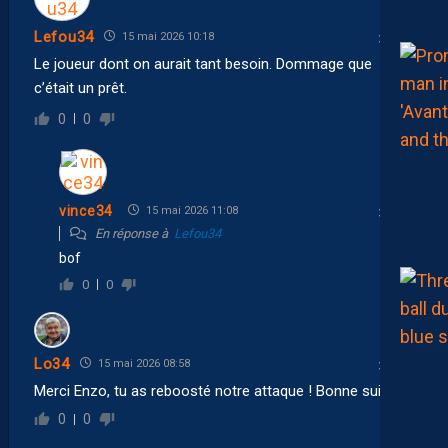
Lefou34
15 mai 2026 10:18
Le joueur dont on aurait tant besoin. Dommage que
c’était un prêt.
0
0
vince34
15 mai 2026 11:08
En réponse à
Lefou34
bof
0
0
Lo34
15 mai 2026 08:58
Merci Enzo, tu as reboosté notre attaque ! Bonne suite…
0
0