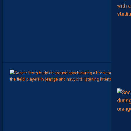
E
C
H
A
M
P
I
O
N
N
A
T
”
8
Août
LIGUE 2
Z
O
U
M
A
N
A
C
A
M
A