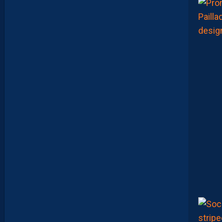
:
“
O
N
A
Q
U
’
U
N
E
E
N
V
I
E
,
C
’
E
S
T
C
O
M
M
E
N
C
E
R
L