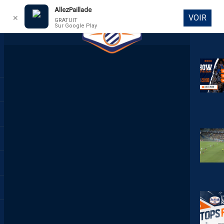
AllezPaillade
VOIR
✕
GRATUIT
Sur Google Play
DIRECT