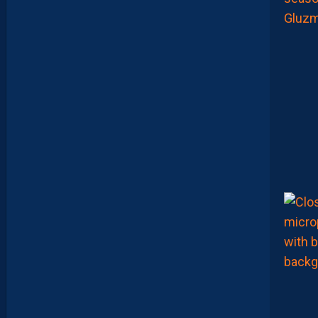
R
I
B
U
E
Z
V
O
S
P
R
E
M
I
È
R
E
S
N
O
T
E
S
D
E
L
A
S
A
I
S
O