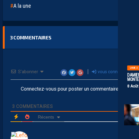
A la une
3
COMMENTAIRES
LIGUE 2
S’abonner
vous connecter
DAMIEN
MONTE 
8 Août
Connectez-vous pour poster un commentaire
3
COMMENTAIRES
Récents