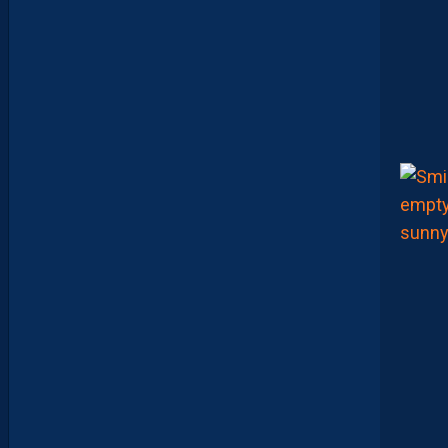
R
A
:
“
I
L
N
E
F
A
U
T
P
A
S
S
E
F
I
X
E
R
D
E
L
I
M
I
T
E
S
.