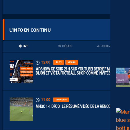
L’INFO EN CONTINU
🔴 LIVE
💬 DÉBATS
🔥 POPULAIRES
12:00
AP TV
MÉDIAS
APSHOW CE SOIR 21H SUR YOUTUBE! DEBRIEF MHSC-
DIJON ET VISTA FOOTBALL SHOP COMME INVITÉS !
11:00
MHSC-DFCO
MHSC 1-1 DFCO : LE RÉSUMÉ VIDÉO DE LA RENCONTRE