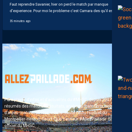
Faut reprendre Savanier, hier on perd le match par manque
d’experience. Pour moi le probleme c’est Camara des qu’il est...
35 minutes ago
Pure player d'infos et d'actualités du #MHSC, depuis 2007. News,
résumés des matches, résultats, analyses, transferts, notes
d'arpès-matchs, photos, vidéos. Toute l'actu football du
Montpellier-Hérault-Sport-Club c'est sur #AllezPaillade. Site non-
officiel du MHSC