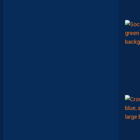
:
D
E
S
D
É
B
U
T
S
F
R
U
S
T
R
A
N
T
S
E
T
D
É
J
À
D
E
S
R
E
G