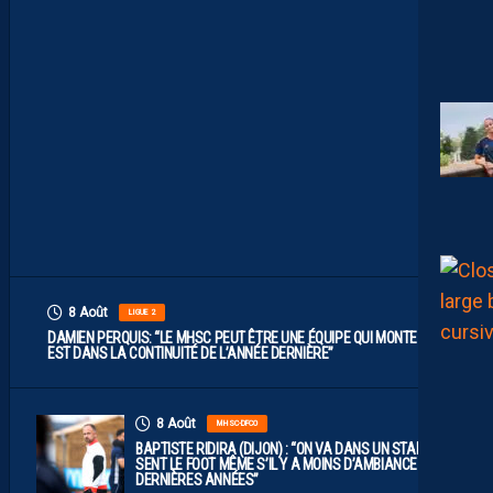
I
L
F
A
U
T
V
I
S
E
R
H
A
U
T
”
8 Août
LIGUE 2
DAMIEN PERQUIS: “LE MHSC PEUT ÊTRE UNE ÉQUIPE QUI MONTE S’IL
EST DANS LA CONTINUITÉ DE L’ANNÉE DERNIÈRE”
8 Août
MHSC-DFCO
BAPTISTE RIDIRA (DIJON) : “ON VA DANS UN STADE QUI
SENT LE FOOT MÊME S’IL Y A MOINS D’AMBIANCE CES
DERNIÈRES ANNÉES”