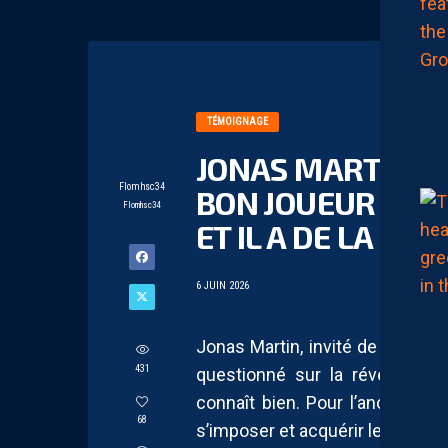
TÉMOIGNAGE
JONAS MARTIN : 
Flomhsc34
BON JOUEUR : IL 
Flomhsc34
ET IL A DE LA PE
6 JUIN 2026
Jonas Martin, invité de Bertran
431
questionné sur la révélation 
connaît bien. Pour l’ancien mili
68
s’imposer et acquérir le niveau 