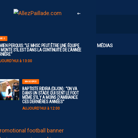
GUE 2
CLUB
MÉDIAS
MIEN PERQUIS: “LE MHSC PEUT ÊTRE UNE ÉQUIPE
 MONTE S’IL EST DANS LA CONTINUITÉ DE L’ANNÉE
RNIÈRE”
JOURD'HUI à 13:00
MHSC-DFCO
BAPTISTE RIDIRA (DIJON) : “ON VA
DANS UN STADE QUI SENT LE FOOT
MÊME S’IL Y A MOINS D’AMBIANCE
CES DERNIÈRES ANNÉES”
AUJOURD'HUI à 12:00
MHSC-DFCO
LE