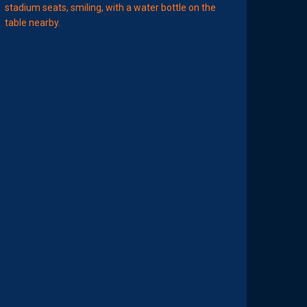
07:00
MHSC-DFCO
Q
U
I
D
D
E
L
A
C
H
A
L
E
U
R
?
D
U
P
R
O
M
U
D
I
J
O
N
N