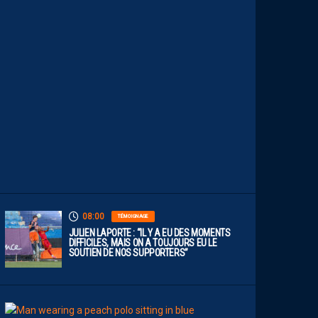
E
S
T
U
N
C
L
U
B
D
E
L
I
G
U
E
1
”
08:00
TÉMOIGNAGE
JULIEN LAPORTE : “IL Y A EU DES MOMENTS
DIFFICILES, MAIS ON A TOUJOURS EU LE
SOUTIEN DE NOS SUPPORTERS”