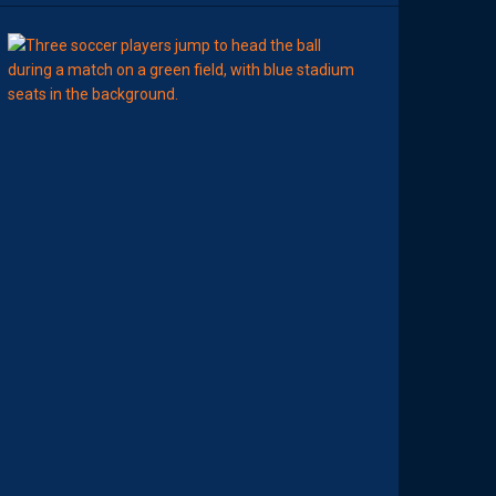
09:00
LIGUE 2
MHSC-DFCO
M
A
M
A
D
O
U
C
A
M
A
R
A
:
“
J
E
N
E
V
E
U
X
P