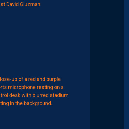
DAVID
GLUZMAN
DE
L’AFTER
FOOT.
LES
REPLAYS
SONT
DISPOS.
7
Août
2026
FINANCES
LES
BOOKMAKERS
ENVOIENT,
ENCORE,
LA
PAILLADE
EN
BARRAGES
D’ACCESSION
À
LA
LIGUE