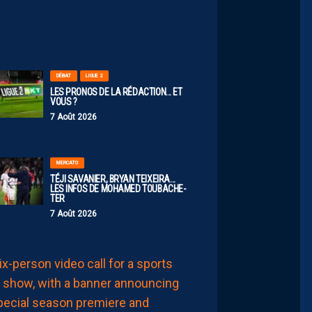
Août
2026
DÉBAT
LIGUE 2
LES PRONOS DE LA RÉDACTION… ET
VOUS ?
7 Août 2026
MERCATO
TÉJI SAVANIER, BRYAN TEIXEIRA…
LES INFOS DE MOHAMED TOUBACHE-
TER
7 Août 2026
AP TV
MÉDIAS
APSHOW
S02#01,
INVITÉ