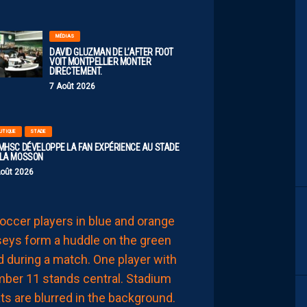
MÉDIAS
DAVID GLUZMAN DE L’AFTER FOOT
VOIT MONTPELLIER MONTER
DIRECTEMENT.
7 Août 2026
UTIQUE
STADE
 MHSC DÉVELOPPE LA FAN EXPÉRIENCE AU STADE
 LA MOSSON
Août 2026
EFFECTIF
LES
NOUVEAUX
NUMÉROS
DE
NOS
PAILLADINS
7