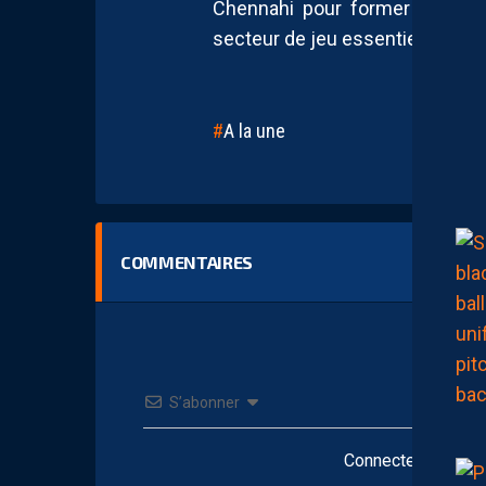
Chennahi pour former un binô
secteur de jeu essentiel.
A la une
COMMENTAIRES
S’abonner
Connectez-vous po