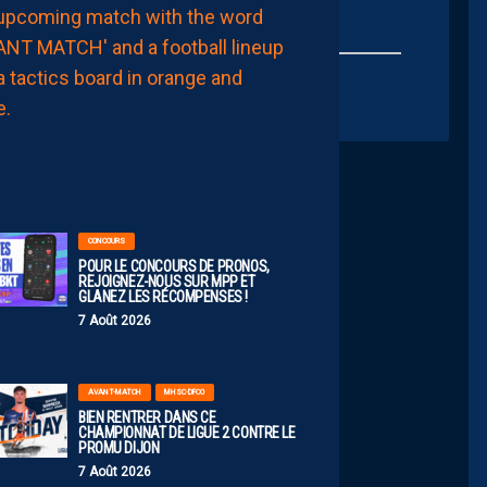
NOTRE
COMPO
PROBABLE
FACE
À
DIJON
AUJOURD'HUI
à
00:00
CONCOURS
POUR LE CONCOURS DE PRONOS,
REJOIGNEZ-NOUS SUR MPP ET
GLANEZ LES RÉCOMPENSES !
7 Août 2026
AVANT-MATCH
MHSC-DFCO
BIEN RENTRER DANS CE
CHAMPIONNAT DE LIGUE 2 CONTRE LE
PROMU DIJON
7 Août 2026