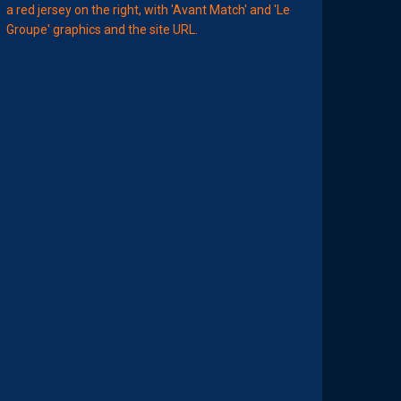
11:00
MHSC-DFCO
L
E
G
R
O
U
P
E
P
A
I
L
L
A
D
I
N
C
O
N
T
R
E
D
I
J
O
N