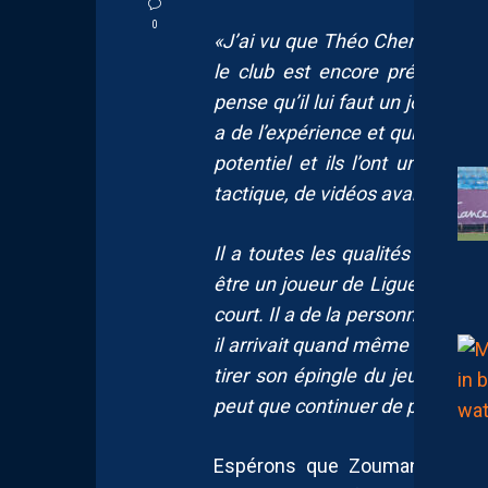
0
«J’ai vu que Théo Chennahi avai
le club est encore présent da
pense qu’il lui faut un joueur à
a de l’expérience et qui va le fa
potentiel et ils l’ont un peu c
tactique, de vidéos avant et a
Il a toutes les qualités pour 
être un joueur de Ligue 1. C’est
court. Il a de la personnalité d
il arrivait quand même à prendre l
tirer son épingle du jeu, il a p
peut que continuer de progresse
Espérons que Zoumana Camar