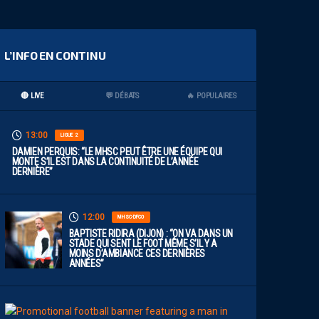
L’INFO EN CONTINU
🔴 LIVE
💬 DÉBATS
🔥 POPULAIRES
13:00
LIGUE 2
DAMIEN PERQUIS: “LE MHSC PEUT ÊTRE UNE ÉQUIPE QUI
MONTE S’IL EST DANS LA CONTINUITÉ DE L’ANNÉE
DERNIÈRE”
12:00
MHSC-DFCO
BAPTISTE RIDIRA (DIJON) : “ON VA DANS UN
STADE QUI SENT LE FOOT MÊME S’IL Y A
MOINS D’AMBIANCE CES DERNIÈRES
ANNÉES”