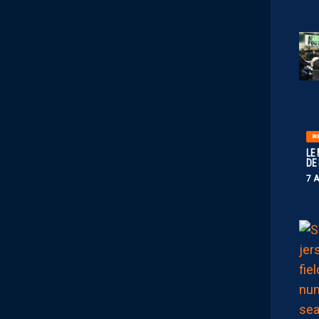
BO
LE
DE
7 