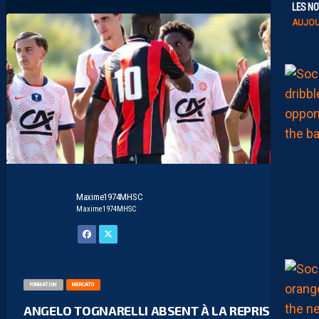
LES NO
AUJOU
Maxime1974MHSC
Maxime1974MHSC
FORMATION
MERCATO
ANGELO TOGNARELLI ABSENT À LA REPRISE