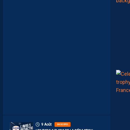
:
L
E
R
É
S
U
M
É
V
I
D
É
O
D
E
L
A
R
E
N
C
O
N
T
R
E
9 Août
MHSC-DFCO