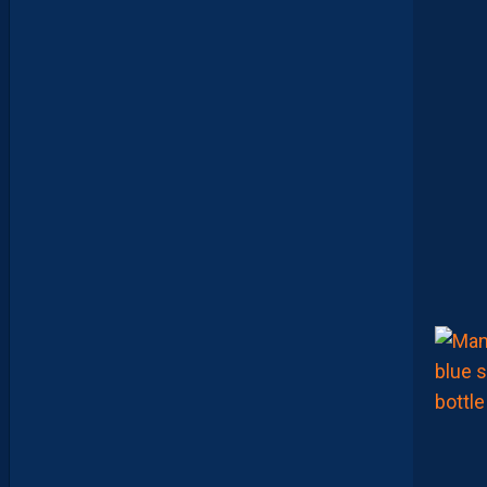
L
U
S
D
E
M
A
T
U
R
I
T
É
P
O
U
R
N
O
S
P
A
I
L
L
A
D
I
N
S
”