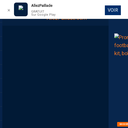
AllezPaillade
VOIR
✕
GRATUIT
Sur Google Play
DIRECT
MHSC-DF