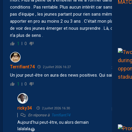
conditions . Pas rentable. Plus aucun intérêt car sans fric
pas d’équipe , les jeunes partant pour rien sans même
apporter en pro au moins 2 ou 3 ans . C’était mon plaisir
de voir des jeunes émerger et nous surprendre . Là, cela
n’a plus de sens .
1
0
Terrifiant74
2 juillet 2026 16:27
Un jour peut-être on aura des news positives. Qui sait ?
1
0
ricky34
2 juillet 2026 16:30
En réponse à
Terrifiant74
Aujourd’hui peut-être, ou alors demain
lalalala
😂