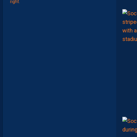
E
L
I
S
E
Z
V
O
T
R
E
M
E
I
L
L
E
U
R
P
A
I
L
L
A
D
I
N
D
U
M