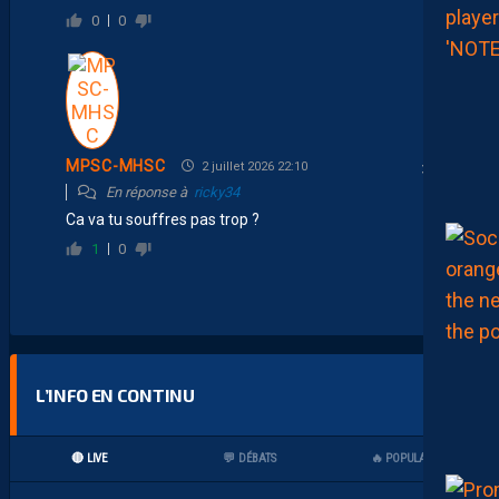
0
0
MPSC-MHSC
2 juillet 2026 22:10
En réponse à
ricky34
Ca va tu souffres pas trop ?
1
0
L’INFO EN CONTINU
🔴 LIVE
💬 DÉBATS
🔥 POPULAIRES