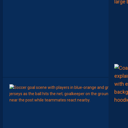
N
O
T
E
S
D
E
L
A
R
É
D
A
C
T
I
O
N
9
Août
LIGUE 2
L
E
M
H
S
C
7