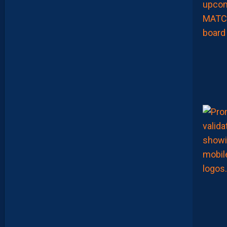
E
U
R
S
Q
U
I
S
E
D
É
C
O
U
V
R
E
N
T
E
T
Q
U
I
J
O
U
E
N
T
E
N