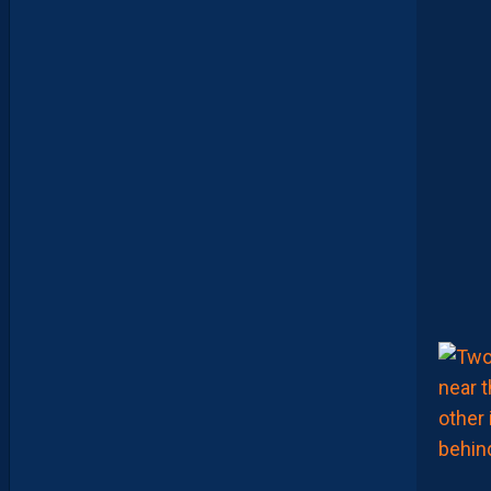
S
S
E
L
E
T
O
Q
U
I
N
(
I
C
I
)
:
“
O
N
A
T
T
E
N
D
U
N
P
E
U
P