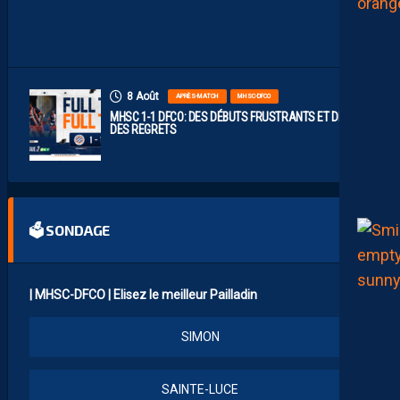
A
T
C
H
8 Août
APRÈS-MATCH
MHSC-DFCO
MHSC 1-1 DFCO: DES DÉBUTS FRUSTRANTS ET DÉJÀ
DES REGRETS
🗳 SONDAGE
| MHSC-DFCO | Elisez le meilleur Pailladin
SIMON
SAINTE-LUCE