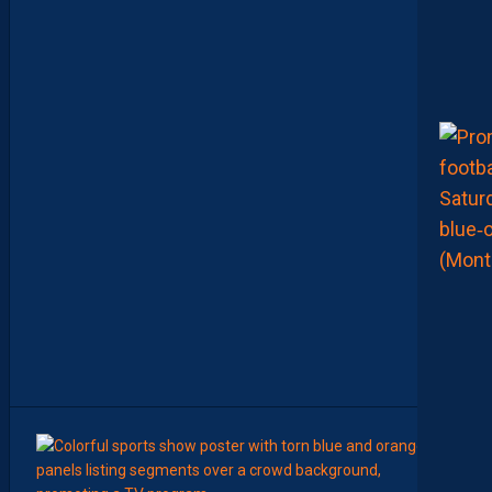
S
E
M
B
L
E
P
O
U
R
L
A
P
R
E
M
I
È
R
E
F
O
I
S
”
9
Août
AP TV