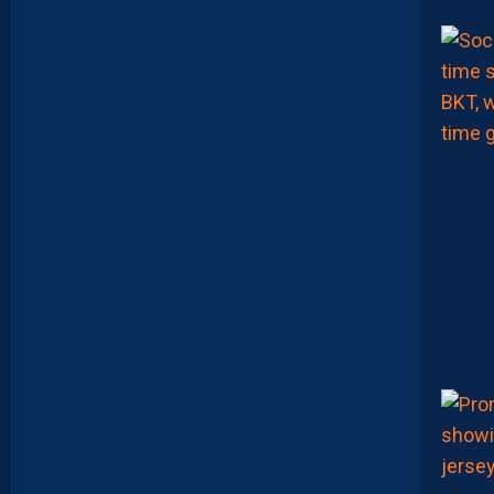
É
P
A
R
A
T
I
O
N
E
N
B
A
T
T
A
N
T
L
A
R
G
E
M
E
N
T
L
’
O
G
C