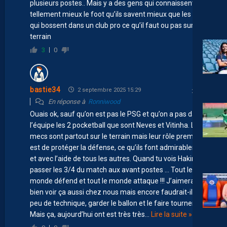
plusieurs postes.. Mais y a des gens qui connaissent
tellement mieux le foot qu’ils savent mieux que les gens
qui bossent dans un club pro ce qu’il faut ou pas sur le
terrain
3
0
bastie34
2 septembre 2025 15:29
En réponse à
Ronniwood
Ouais ok, sauf qu’on est pas le PSG et qu’on a pas dans
l’équipe les 2 pocketball que sont Neves et Vitinha. Les
mecs sont partout sur le terrain mais leur rôle premier
est de protéger la défense, ce qu’ils font admirablement
et avec l’aide de tous les autres. Quand tu vois Hakimi
passer les 3/4 du match aux avant postes … Tout le
monde défend et tout le monde attaque !!! J’aimerai
bien voir ça aussi chez nous mais encore faudrait-il un
peu de technique, garder le ballon et le faire tourner.
Mais ça, aujourd’hui ont est très très
…
Lire la suite »