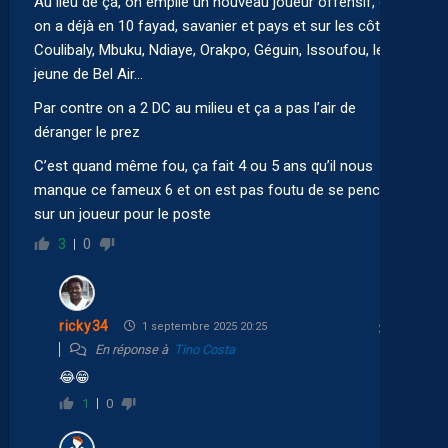
Au lieu de ça, on empile un nouveau joueur offensif, où
on a déjà en 10 fayad, savanier et pays et sur les côtés
Coulibaly, Mbuku, Ndiaye, Orakpo, Géguin, Issoufou, le
jeune de Bel Air…
Par contre on a 2 DC au milieu et ça a pas l’air de
déranger le prez
C’est quand même fou, ça fait 4 ou 5 ans qu’il nous
manque ce fameux 6 et on est pas foutu de se pencher
sur un joueur pour le poste
3
0
ricky34
1 septembre 2025 20:25
En réponse à
Tino Costa
😂
😁
1
0