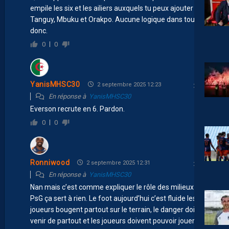
empile les six et les ailiers auxquels tu peux ajouter
Tanguy, Mbuku et Orakpo. Aucune logique dans tout ça
donc.
0
0
YanisMHSC30
2 septembre 2025 12:23
En réponse à
YanisMHSC30
Everson recrute en 6. Pardon.
0
0
Ronniwood
2 septembre 2025 12:31
En réponse à
YanisMHSC30
Nan mais c’est comme expliquer le rôle des milieux du
PsG ça sert à rien. Le foot aujourd’hui c’est fluide les
joueurs bougent partout sur le terrain, le danger doit
venir de partout et les joueurs doivent pouvoir jouer