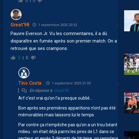
0
0
Great'98
1 septembre 2025 20:52
Pauvre Everson Jr. Vu les commentaires, il a dû
disparaître en fumée après son premier match. On a
retrouvé que ses crampons.
3
0
Tino Costa
1 septembre 2025 21:03
En réponse à
Great'98
Arf c’est vrai qu’on l’a presque oublié…
Bon après ses premières apparitions n’ont pas été
mémorables mais laissons lui le temps
Par contre ça n’empêche pas qu’on a un trou béant au
milieu : on était déjà parmi les pires de L1 dans ce
secteur, et après 3 départs de titulaire, on remplace