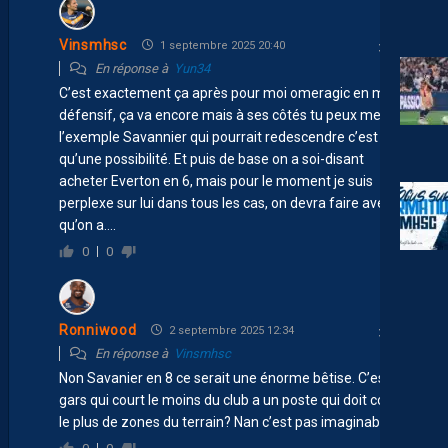
Vinsmhsc
1 septembre 2025 20:40
En réponse à
Yun34
C’est exactement ça après pour moi omeragic en milieu
défensif, ça va encore mais à ses côtés tu peux mettre
l’exemple Savannier qui pourrait redescendre c’est
qu’une possibilité. Et puis de base on a soi-disant
acheter Everton en 6, mais pour le moment je suis
perplexe sur lui dans tous les cas, on devra faire avec ce
qu’on a….
0
0
Ronniwood
2 septembre 2025 12:34
En réponse à
Vinsmhsc
Non Savanier en 8 ce serait une énorme bêtise. C’est le
gars qui court le moins du club a un poste qui doit couvrir
le plus de zones du terrain? Nan c’est pas imaginable