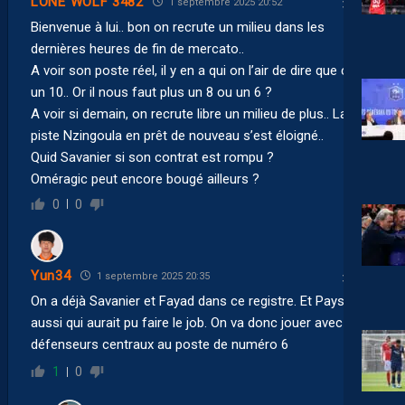
LONE WOLF 3482
1 septembre 2025 20:52
Bienvenue à lui.. bon on recrute un milieu dans les
dernières heures de fin de mercato..
A voir son poste réel, il y en a qui on l’air de dire que c’est
un 10.. Or il nous faut plus un 8 ou un 6 ?
A voir si demain, on recrute libre un milieu de plus.. La
piste Nzingoula en prêt de nouveau s’est éloigné..
Quid Savanier si son contrat est rompu ?
Oméragic peut encore bougé ailleurs ?
0
0
Yun34
1 septembre 2025 20:35
On a déjà Savanier et Fayad dans ce registre. Et Pays
aussi qui aurait pu faire le job. On va donc jouer avec des
défenseurs centraux au poste de numéro 6
1
0