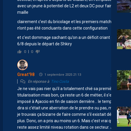
avec un jeune à potentiel de L2 et deux DC pour faire la
maille
clairement c’est du bricolage et les premiers matchs
n’ont pas été concluants dans cette configuration
et c’est dommage sachant qu’on a un déficit criant en
6/8 depuis le départ de Shkiry
0
0
Great'98
1 septembre 2025 21:13
En réponse à
Tino Costa
Je ne vais pas nier qu’il a totalement chié sa première
titularisation mais bon, ça reste un 6 de métier, il s’est
imposé à Ajaccio en fin de saison dernière… le temps
dira si c’était une aberration de le prendre ou pas, mais
je trouvais ça bizarre de faire comme s’il existait déjà
plus. Donc, on a pris au moins un 6. Mais c’est vrai qu’on
reste assez limité niveau rotation dans ce secteur. Je