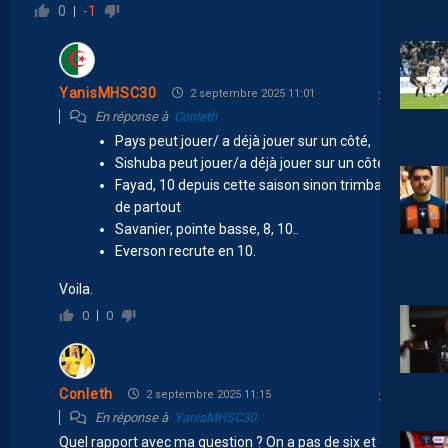
0
-1
YanisMHSC30
2 septembre 2025 11:01
En réponse à
Conleth
Pays peut jouer/ a déjà jouer sur un côté,
Sishuba peut jouer/a déjà jouer sur un côté
Fayad, 10 depuis cette saison sinon trimballe
de partout
Savanier, pointe basse, 8, 10..
Everson recrute en 10.
Voila.
0
0
Conleth
2 septembre 2025 11:15
En réponse à
YanisMHSC30
Quel rapport avec ma question ? On a pas de six et on