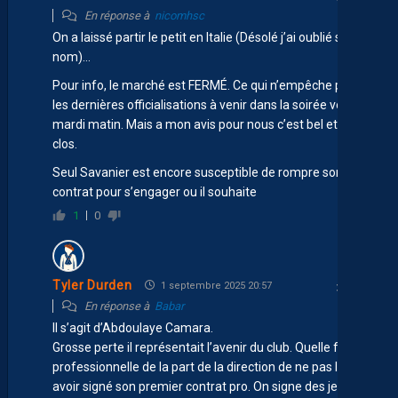
En réponse à
nicomhsc
On a laissé partir le petit en Italie (Désolé j’ai oublié son
nom)…
Pour info, le marché est FERMÉ. Ce qui n’empêche pas
les dernières officialisations à venir dans la soirée voire
mardi matin. Mais a mon avis pour nous c’est bel et bien
clos.
Seul Savanier est encore susceptible de rompre son
contrat pour s’engager ou il souhaite
1
0
Tyler Durden
1 septembre 2025 20:57
En réponse à
Babar
Il s’agit d’Abdoulaye Camara.
Grosse perte il représentait l’avenir du club. Quelle faute
professionnelle de la part de la direction de ne pas lui
avoir signé son premier contrat pro. On signe des jeunes