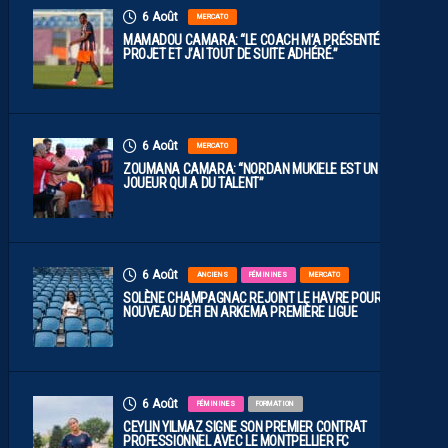
6 Août
MERCATO
MAMADOU CAMARA: “LE COACH M’A PRÉSENTÉ LE
PROJET ET J’AI TOUT DE SUITE ADHÉRÉ.”
6 Août
MERCATO
ZOUMANA CAMARA: “NORDAN MUKIELE EST UN
JOUEUR QUI A DU TALENT”
6 Août
ANCIENS
FÉMININES
MERCATO
SOLÈNE CHAMPAGNAC REJOINT LE HAVRE POUR UN
NOUVEAU DÉFI EN ARKEMA PREMIÈRE LIGUE
6 Août
FÉMININES
FORMATION
CEYLIN YILMAZ SIGNE SON PREMIER CONTRAT
PROFESSIONNEL AVEC LE MONTPELLIER FC