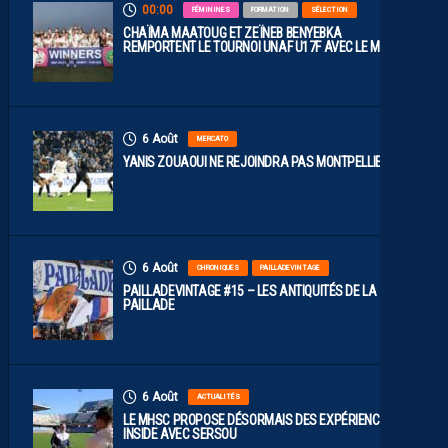
00:00
FÉMININES
FORMATION
SÉLECTION
CHAÏMA MAATOUG ET ZEÏNEB BENYEBKA
REMPORTENT LE TOURNOI UNAF U17F AVEC LE MAROC
6 Août
MERCATO
YANIS ZOUAOUI NE REJOINDRA PAS MONTPELLIER…
6 Août
CHRONIQUES
PAILLADEVINTAGE
PAILLADEVINTAGE #15 – LES ANTIQUITÉS DE LA
PAILLADE
6 Août
ACTUALITÉS
LE MHSC PROPOSE DÉSORMAIS DES EXPÉRIENCES
INSIDE AVEC SERSOU