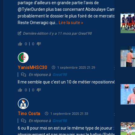
partage d’ailleurs en grande partie l’avis de
@TylerDurden plus bas concernant Abdoulaye Camara,
probablement le dossier le plus foiré de ce mercato.
Reste Omeragic qui
…
Lire la suite »
Dernière édition il y a 11 mois par Great'98
0
0
YanisMHSC30
1 septembre 2025 21:29
En réponse à
Great'98
Il me semble que c’est un 10 de métier repositionné
0
0
Tino Costa
1 septembre 2025 21:33
En réponse à
Great'98
6 ou 8 pour moi on est sur le même type de joueur : dur
physiquement et pas mauvais avec le ballon (Rabby