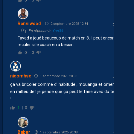
0
0
Ronniwood
2 septembre 2025 12:34
En réponse à
Yun34
Fayad a joué beaucoup de match en 8, il peut encore
reculer si le coach en a besoin.
0
0
nicomhsc
1 septembre 2025 20:33
ça va bricoler comme d’ habitude , mouanga et omeragic
en millieu def je pense que ça peut le faire avec du temps
!
1
0
Babar
1 septembre 2025 20:38