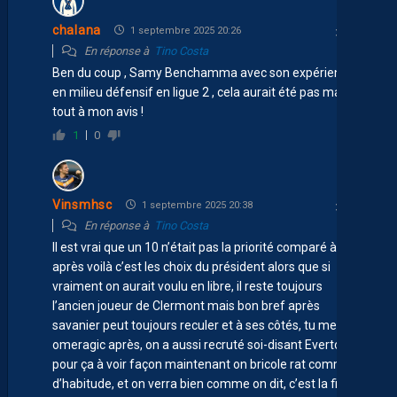
chalana
1 septembre 2025 20:26
En réponse à
Tino Costa
Ben du coup , Samy Benchamma avec son expérience
en milieu défensif en ligue 2 , cela aurait été pas mal du
tout à mon avis !
1
0
Vinsmhsc
1 septembre 2025 20:38
En réponse à
Tino Costa
Il est vrai que un 10 n’était pas la priorité comparé à six,
après voilà c’est les choix du président alors que si
vraiment on aurait voulu en libre, il reste toujours
l’ancien joueur de Clermont mais bon bref après
savanier peut toujours reculer et à ses côtés, tu mets
omeragic après, on a aussi recruté soi-disant Everton
pour ça à voir façon maintenant on bricole rat comme
d’habitude, et on verra bien comme on dit, c’est la fin du