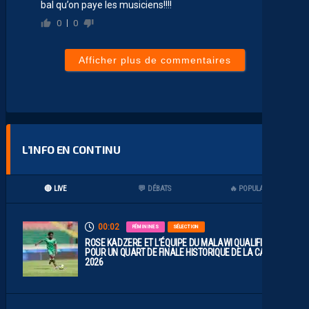
bal qu’on paye les musiciens!!!!
0
0
Afficher plus de commentaires
L’INFO EN CONTINU
🔴 LIVE
💬 DÉBATS
🔥 POPULAIRES
00:02
FÉMININES
SÉLECTION
ROSE KADZERE ET L’ÉQUIPE DU MALAWI QUALIFIÉES
POUR UN QUART DE FINALE HISTORIQUE DE LA CAN
2026