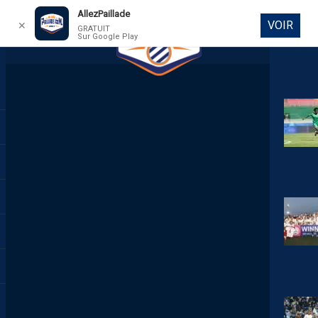
AllezPaillade
VOIR
✕
GRATUIT
Sur Google Play
DIRECT