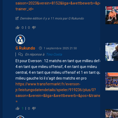
saison=2023&verein=8152&liga=&wettbewerb=&pos=&
trainer_id=
Dernière édition il y a 11 mois par G Rukundo
0
0
G Rukundo
1 septembre 2025 21:50
En réponse à
Tino Costa
Et pour Everson : 12 matchs en tant que millieu defensif,
4 en tant que milieu offensif, 4 en tant que milieu
central, 4 en tant que milieu offensif et 1 en tant que
milieu gauche Ici il s’agit des matchs en pro
https://www.transfermarkt.fr/everson-
jr/leistungsdatendetails/spieler/919236/plus/0?
saison=&verein=&liga=&wettbewerb=&pos=&trainer_id
=
1
0