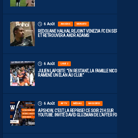
6 Août
ANCIENS
MERCATO
REDOUANE HALHAL REJOINT VENEZIA FC EN SERIE A
ET RETROUVERA AKOR ADAMS
6 Août
LIGUE 2
JULIEN LAPORTE: “EN RESTANT, LA FAMILLE NICOLLIN A
RAMENÉ UN ÉLAN AU CLUB.”
6 Août
AP TV
MÉDIAS
MHSC-DFCO
APSHOW, C’EST LA REPRISE! CE SOIR 21H SUR
YOUTUBE. INVITÉ DAVID GLUZMAN DE L’AFTER FOOT.