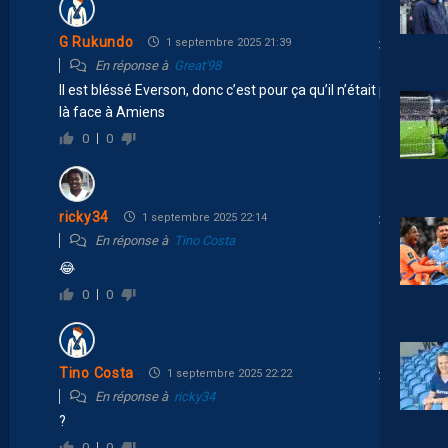
G Rukundo
1 septembre 2025 21:39
En réponse à
Great'98
Il est bléssé Everson, donc c’est pour ça qu’il n’était pas
là face à Amiens
0
0
ricky34
1 septembre 2025 22:14
En réponse à
Tino Costa
😂
0
0
Tino Costa
1 septembre 2025 22:22
En réponse à
ricky34
?
0
0