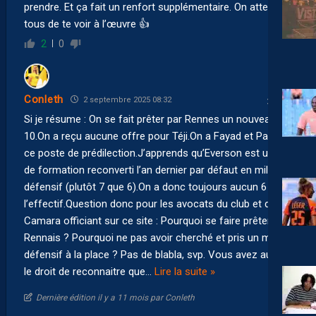
prendre. Et ça fait un renfort supplémentaire. On attend
tous de te voir à l’œuvre 👍
2
0
Conleth
2 septembre 2025 08:32
Si je résume : On se fait prêter par Rennes un nouveau
10.On a reçu aucune offre pour Téji.On a Fayad et Pays à
ce poste de prédilection.J’apprends qu’Everson est un 10
de formation reconverti l’an dernier par défaut en milieu
défensif (plutôt 7 que 6).On a donc toujours aucun 6 dans
l’effectif.Question donc pour les avocats du club et de
Camara officiant sur ce site : Pourquoi se faire prêter ce
Rennais ? Pourquoi ne pas avoir cherché et pris un milieu
défensif à la place ? Pas de blabla, svp. Vous avez aussi
le droit de reconnaitre que
…
Lire la suite »
Dernière édition il y a 11 mois par Conleth