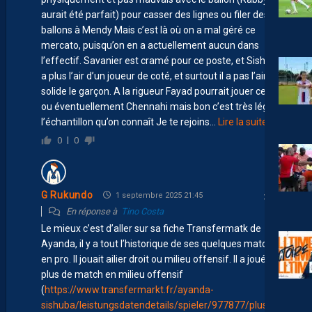
aurait été parfait) pour casser des lignes ou filer des
ballons à Mendy Mais c’est là où on a mal géré ce
mercato, puisqu’on en a actuellement aucun dans
l’effectif. Savanier est cramé pour ce poste, et Sishuba
a plus l’air d’un joueur de coté, et surtout il a pas l’air très
solide le garçon. A la rigueur Fayad pourrait jouer ce rôle
ou éventuellement Chennahi mais bon c’est très léger
l’échantillon qu’on connaît Je te rejoins
…
Lire la suite »
0
0
G Rukundo
1 septembre 2025 21:45
En réponse à
Tino Costa
Le mieux c’est d’aller sur sa fiche Transfermatk de
Ayanda, il y a tout l’historique de ses quelques matchs
en pro. Il jouait ailier droit ou milieu offensif. Il a joué le
plus de match en milieu offensif
(
https://www.transfermarkt.fr/ayanda-
sishuba/leistungsdatendetails/spieler/977877/plus/0?