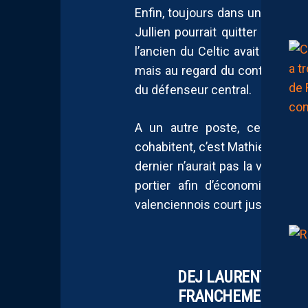
Enfin, toujours dans un princi
Jullien pourrait quitter l’Hérau
l’ancien du Celtic avait affirm
mais au regard du contexte, la v
du défenseur central.
A un autre poste, celui de 
cohabitent, c’est Mathieu Michel
dernier n’aurait pas la volonté 
portier afin d’économiser son
valenciennois court jusqu’en 20
DEJ LAURENT NICOL
FRANCHEMENT… C’E