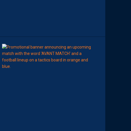
N
C
O
N
T
R
E
00:00
MHSC-DFCO
N
O
T
R
E
C
O
M
P
O
P
R
O
B
A
B
L