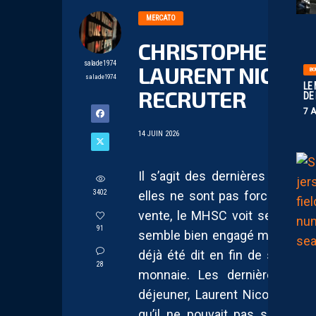
MERCATO
CHRISTOPHER JU
salade1974
LAURENT NICOLLI
BO
salade1974
LE
RECRUTER
DE
7 
14 JUIN 2026
Il s’agit des dernières nouve
3402
elles ne sont pas forcément r
vente, le MHSC voit ses activ
91
semble bien engagé mais surtou
déjà été dit en fin de saison, 
28
monnaie. Les dernières tenda
déjeuner, Laurent Nicollin au
qu’il ne pouvait pas signer le 