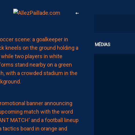
MHSC-DFCO
CLUB
MÉDIAS
L’ARBITRE
DE
LA
RENCONTRE
AUJOURD'HUI
à
00:02
MHSC-DFCO
NOTRE
COMPO
PROBABLE
FACE
À
DIJON