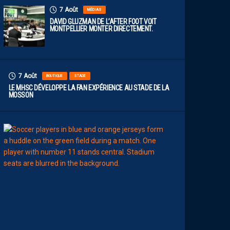
7 Août
MÉDIAS
DAVID GLUZMAN DE L’AFTER FOOT VOIT
MONTPELLIER MONTER DIRECTEMENT.
7 Août
BOUTIQUE
STADE
LE MHSC DÉVELOPPE LA FAN EXPÉRIENCE AU STADE DE LA
MOSSON
7
Août
EFFECTIF
L
E
S
N
O
U
V
E
A
U
X