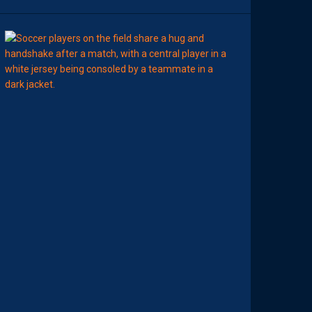
7
Août
MERCATO
T
É
J
I
S
A
V
A
N
I
E
R
,
B
R
Y
A
N
T
E
I
X
E
I
R