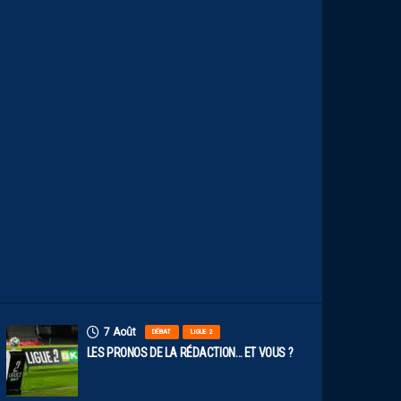
N
U
M
É
R
O
S
D
E
N
O
S
P
A
I
L
L
A
D
I
N
S
7 Août
DÉBAT
LIGUE 2
LES PRONOS DE LA RÉDACTION… ET VOUS ?