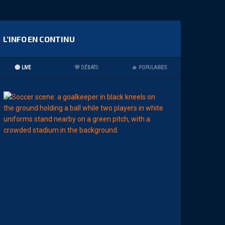
L’INFO EN CONTINU
🔴 LIVE
💬 DÉBATS
🔥 POPULAIRES
00:02
MHSC-DFCO
L
’
A
R
B
I
T
R
E
D
E
L
A
R
E