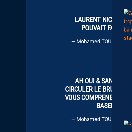
LAURENT NICOLLIN A
POUVAIT FAIRE S
— Mohamed TOUBACHE-T
AH OUI & SANS OUBL
CIRCULER LE BRUIT « J
VOUS COMPRENEZ SI LE 
BASER QUE 
— Mohamed TOUBACHE-T