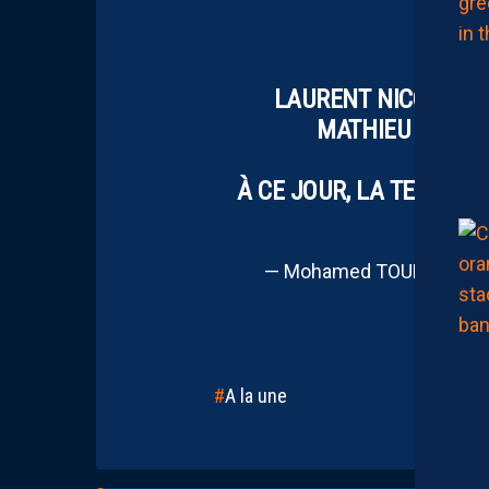
LAURENT NICOLLIN 
MATHIEU MICHEL
À CE JOUR, LA TENDAN
J
— Mohamed TOUBACHE-T
A la une