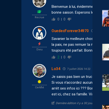
Bienvenue à lui, évidemment, même si
bonne saison. Esperons le meme d
Recrue
0
0
OuedecForever34970
7 juillet 2
Savanier la meilleure chose qu’il pui
la paix, ne pas remuer la merde peu i
Dieu
toujours été parfait. Bonne continuat
2
0
Lo34
7 juillet 2026 14:22
Je saisis pas bien un truc là…
Si vous n’accordez aucun crédit à c
Certifié
arrêt ses infos ici ??? Bon, sinon, T
est ici, chez sa famille. Visite méd
Dernière édition il y a 30 jours par Lo34