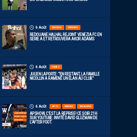
6 Août
ANCIENS
MERCATO
REDOUANE HALHAL REJOINT VENEZIA FC EN
SERIE A ET RETROUVERA AKOR ADAMS
6 Août
LIGUE 2
JULIEN LAPORTE: “EN RESTANT, LA FAMILLE
NICOLLIN A RAMENÉ UN ÉLAN AU CLUB.”
6 Août
AP TV
MÉDIAS
MHSC-DFCO
APSHOW, C’EST LA REPRISE! CE SOIR 21H
SUR YOUTUBE. INVITÉ DAVID GLUZMAN DE
L’AFTER FOOT.