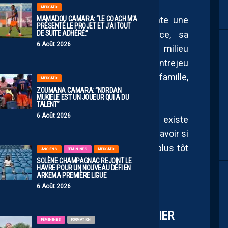
MERCATO
MAMADOU CAMARA: “LE COACH M’A
t avec l’ASSE, Florian Tardieu représente une
PRÉSENTÉ LE PROJET ET J’AI TOUT
DE SUITE ADHÉRÉ.”
ur le club héraultais. Son expérience, sa
6 Août 2026
omme de la Ligue 1 et son profil de milieu
 besoins identifiés pour renforcer l’entrejeu
 retour dans le Sud, où réside sa famille,
MERCATO
ZOUMANA CAMARA: “NORDAN
oids en faveur du MHSC.
MUKIELE EST UN JOUEUR QUI A DU
TALENT”
6 Août 2026
 d’être bouclé et que la concurrence existe
itent à l’optimisme. Reste désormais à savoir si
n accord dans les prochains jours. Le plus tôt
ANCIENS
FÉMININES
MERCATO
SOLÈNE CHAMPAGNAC REJOINT LE
rd de la préparation qui avance.
HAVRE POUR UN NOUVEAU DÉFI EN
ARKEMA PREMIÈRE LIGUE
6 Août 2026
ROCHAINEMENT POUR TÉJI SAVANIER
FÉMININES
FORMATION