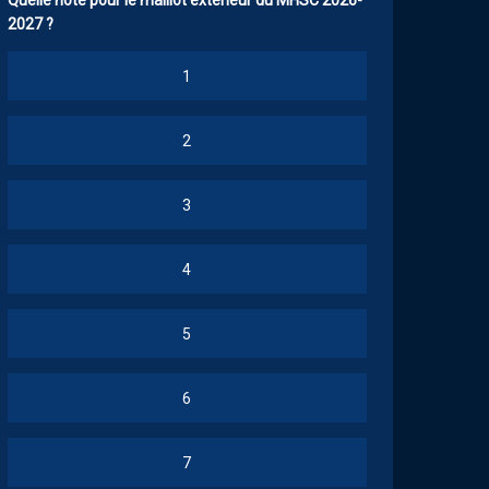
Quelle note pour le maillot extérieur du MHSC 2026-
2027 ?
1
2
3
4
5
6
7