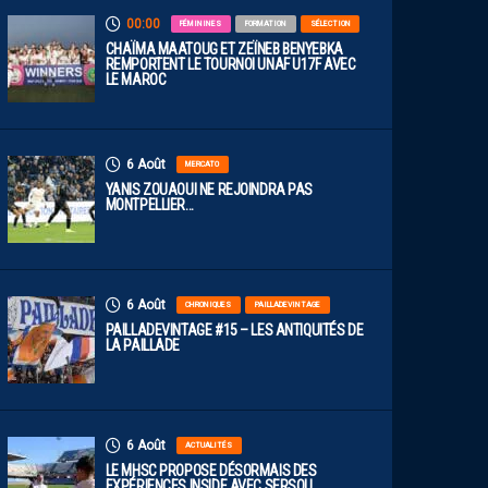
00:00
FÉMININES
FORMATION
SÉLECTION
CHAÏMA MAATOUG ET ZEÏNEB BENYEBKA
REMPORTENT LE TOURNOI UNAF U17F AVEC
LE MAROC
6 Août
MERCATO
YANIS ZOUAOUI NE REJOINDRA PAS
MONTPELLIER…
6 Août
CHRONIQUES
PAILLADEVINTAGE
PAILLADEVINTAGE #15 – LES ANTIQUITÉS DE
LA PAILLADE
6 Août
ACTUALITÉS
LE MHSC PROPOSE DÉSORMAIS DES
EXPÉRIENCES INSIDE AVEC SERSOU