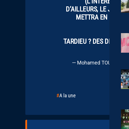
(L’INTÉRÊT D’A
D’AILLEURS, LE JOUEU
METTRA EN RELIEF 
TARDIEU ? DES DISCUSSI
— Mohamed TOUBACHE-
A la une