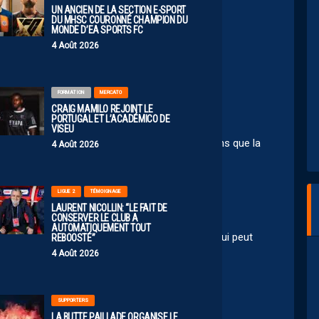
UN ANCIEN DE LA SECTION E-SPORT
DU MHSC COURONNÉ CHAMPION DU
MONDE D’EA SPORTS FC
4 Août 2026
 jours dixit le président
FORMATION
MERCATO
CRAIG MAMILO REJOINT LE
PORTUGAL ET L’ACADÉMICO DE
VISEU
nier si les dires de Toubache sont exacts. Je sens que la
4 Août 2026
ncore ) pour son grade
LIGUE 2
TÉMOIGNAGE
LAURENT NICOLLIN: “LE FAIT DE
CONSERVER LE CLUB A
AUTOMATIQUEMENT TOUT
Toubache nous fait bien rigoler!!
n importe qui peut
REBOOSTÉ”
😋
4 Août 2026
aire
SUPPORTERS
LA BUTTE PAILLADE ORGANISE LE