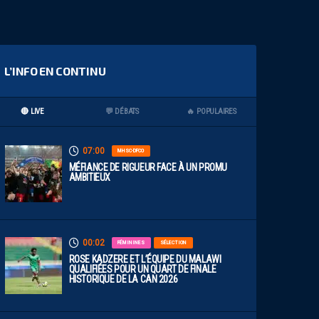
L’INFO EN CONTINU
🔴 LIVE
💬 DÉBATS
🔥 POPULAIRES
07:00
MHSC-DFCO
MÉFIANCE DE RIGUEUR FACE À UN PROMU
AMBITIEUX
00:02
FÉMININES
SÉLECTION
ROSE KADZERE ET L’ÉQUIPE DU MALAWI
QUALIFIÉES POUR UN QUART DE FINALE
HISTORIQUE DE LA CAN 2026