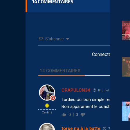
14
COMMENTAIRES
S’abonner
Connectez-vous po
14
COMMENTAIRES
CRAPULON34
8 juillet 2026 07:22
Tardieu oui bon simple remarque les
Bon apparament le coach le veut a t
Certifié
0
0
torse nu à la butte
7 juillet 2026 