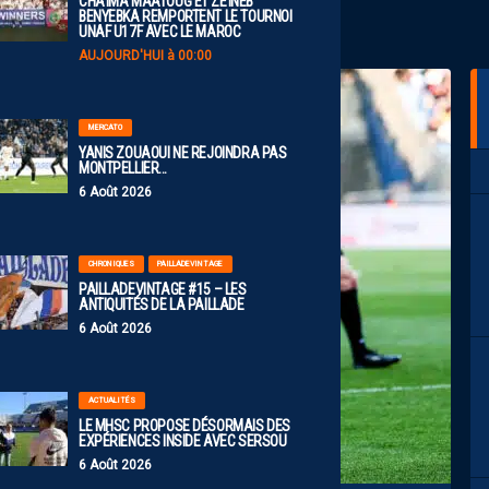
CHAÏMA MAATOUG ET ZEÏNEB
BENYEBKA REMPORTENT LE TOURNOI
UNAF U17F AVEC LE MAROC
AUJOURD'HUI à 00:00
MERCATO
YANIS ZOUAOUI NE REJOINDRA PAS
MONTPELLIER…
6 Août 2026
CHRONIQUES
PAILLADEVINTAGE
PAILLADEVINTAGE #15 – LES
ANTIQUITÉS DE LA PAILLADE
6 Août 2026
ACTUALITÉS
LE MHSC PROPOSE DÉSORMAIS DES
EXPÉRIENCES INSIDE AVEC SERSOU
6 Août 2026