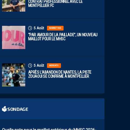
CONTRAT PROFESSIONNEL AVEC LE
MONTPELLIER FC
5 Août
MARKETING
“PAR AMOUR DE LA PAILLADE”, UN NOUVEAU
MAILLOT POUR LE MHSC
5 Août
MERCATO
APRÈS L’ABANDON DE NANTES, LA PISTE
ZOUAOUI SE CONFIRME À MONTPELLIER
🗳 SONDAGE