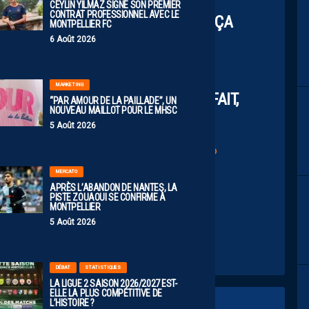
NGERS EST TJRS D’ACTUALITÉ)
CEYLIN YILMAZ SIGNE SON PREMIER
CONTRAT PROFESSIONNEL AVEC LE
R DEVRAIT PARLER À LA PRESSE… ÇA
MONTPELLIER FC
LA LÂCHETÉ DE CERTAINS & LES
6 Août 2026
MENSONGES.
MARKETING
ONS.. ÇA AVANCE MAIS RIEN DE FAIT,
“PAR AMOUR DE LA PAILLADE”, UN
NOUVEAU MAILLOT POUR LE MHSC
À CE STADE !
5 Août 2026
TER (@MohamedTERParis)
July 6, 2026
MERCATO
APRÈS L’ABANDON DE NANTES, LA
PISTE ZOUAOUI SE CONFIRME À
MONTPELLIER
5 Août 2026
DÉBAT
STATISTIQUES
LA LIGUE 2 SAISON 2026/2027 EST-
ELLE LA PLUS COMPÉTITIVE DE
L’HISTOIRE ?