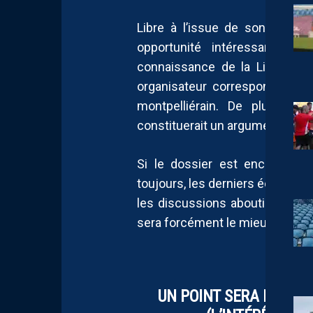
Libre à l’issue de son contra
opportunité intéressante po
connaissance de la Ligue 2 c
organisateur correspondent aux
montpelliérain. De plus, un
constituerait un argument de p
Si le dossier est encore loin
toujours, les derniers échos inv
les discussions aboutiront à u
sera forcément le mieux au rega
UN POINT SERA FAIT P