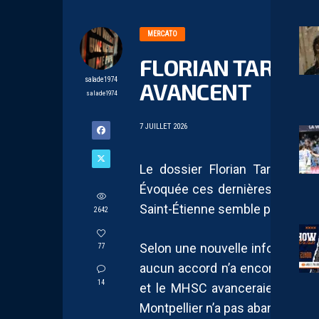
MERCATO
FLORIAN TARDIEU
salade1974
AVANCENT
salade1974
7 JUILLET 2026
Le dossier Florian Tardieu co
Évoquée ces dernières semaines
Saint-Étienne semble prendre un
2642
Selon une nouvelle informatio
77
aucun accord n’a encore été con
14
et le MHSC avanceraient dans 
Montpellier n’a pas abandonné ce