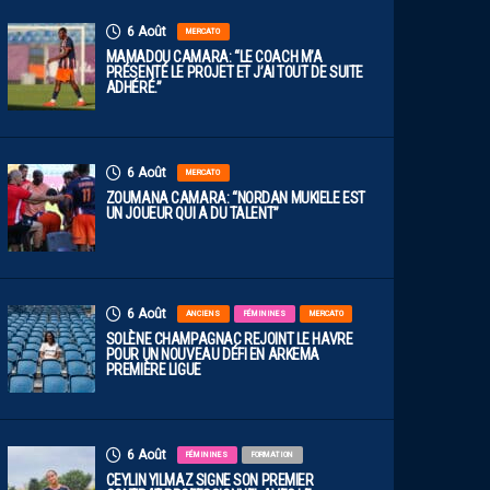
6 Août
MERCATO
MAMADOU CAMARA: “LE COACH M’A
PRÉSENTÉ LE PROJET ET J’AI TOUT DE SUITE
ADHÉRÉ.”
6 Août
MERCATO
ZOUMANA CAMARA: “NORDAN MUKIELE EST
UN JOUEUR QUI A DU TALENT”
6 Août
ANCIENS
FÉMININES
MERCATO
SOLÈNE CHAMPAGNAC REJOINT LE HAVRE
POUR UN NOUVEAU DÉFI EN ARKEMA
PREMIÈRE LIGUE
6 Août
FÉMININES
FORMATION
CEYLIN YILMAZ SIGNE SON PREMIER