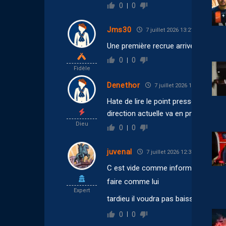
0
0
Jms30
7 juillet 2026 13:21
Une première recrue arrive dans les 2
0
0
Fidèle
Denethor
7 juillet 2026 12:36
Hate de lire le point presse de Sava
direction actuelle va en prendre ( e
Dieu
0
0
juvenal
7 juillet 2026 12:35
C est vide comme information,mais 
faire comme lui
Expert
tardieu il voudra pas baisser son sal
0
0