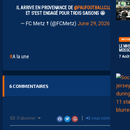
IL ARRIVE EN PROVENANCE DE
@PAUFOOTBALLCLUB
ET S'EST ENGAGÉ POUR TROIS SAISONS 🤩
— FC Metz ☨ (@FCMetz)
June 29, 2026
BOUTIQU
LE MHS
MOSS
A la une
7 Août
6
COMMENTAIRES
S’abonner
vous connecter