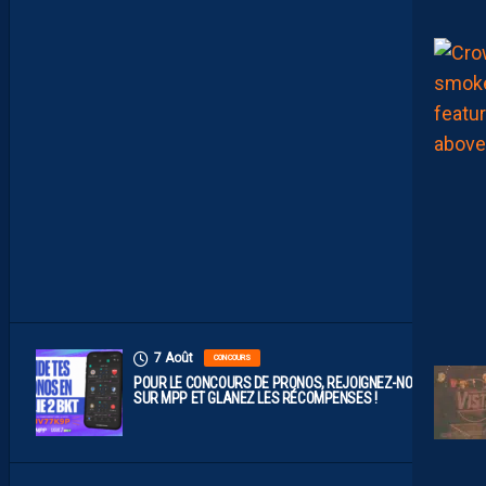
P
O
P
R
O
B
A
B
L
E
F
A
C
E
À
D
I
J
O
N
7 Août
CONCOURS
POUR LE CONCOURS DE PRONOS, REJOIGNEZ-NOUS
SUR MPP ET GLANEZ LES RÉCOMPENSES !