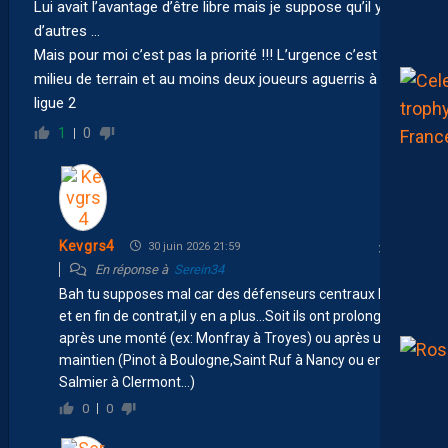
Lui avait l’avantage d’être libre mais je suppose qu’il y en a
d’autres …
Mais pour moi c’est pas la priorité !!! L’urgence c’est au
milieu de terrain et au moins deux joueurs aguerris à la
ligue 2
1
0
Kevgrs4
30 juin 2026 21:59
En réponse à
Serein34
Bah tu supposes mal car des défenseurs centraux bon
et en fin de contrat,il y en a plus…Soit ils ont prolongés
après une monté (ex: Monfray à Troyes) ou après un
maintien (Pinot à Boulogne,Saint Ruf à Nancy ou encore
Salmier à Clermont…)
0
0