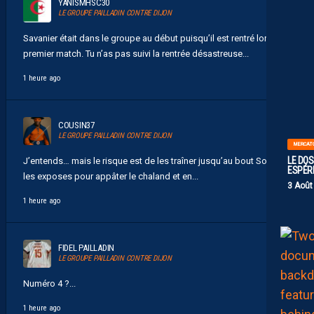
YANISMHSC30
LE GROUPE PAILLADIN CONTRE DIJON
Savanier était dans le groupe au début puisqu’il est rentré lors du
premier match. Tu n’as pas suivi la rentrée désastreuse...
1 heure ago
COUSIN37
LE GROUPE PAILLADIN CONTRE DIJON
MERCAT
LE DOS
J’entends… mais le risque est de les traîner jusqu’au bout Soit tu
ESPÉR
les exposes pour appâter le chaland et en...
3 Août
1 heure ago
FIDEL PAILLADIN
LE GROUPE PAILLADIN CONTRE DIJON
Numéro 4 ?...
1 heure ago