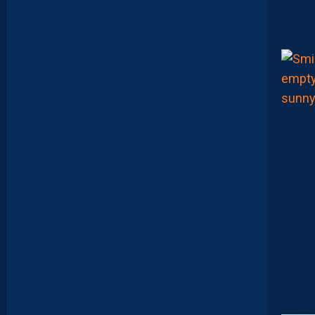
U
R
?
D
U
P
R
O
M
U
D
I
J
O
N
N
A
I
S
?
Z
O
U
M
A
N
A
C
A
M
A
R