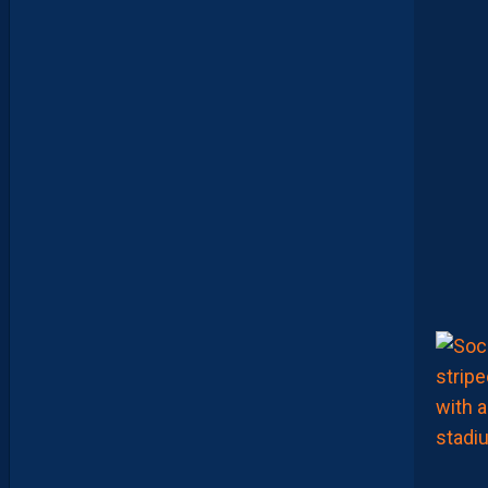
T
I
E
U
X
,
M
A
I
S
L
E
M
H
S
C
E
S
T
U
N
C
L
U
B
D
E
L
I
G
U
E