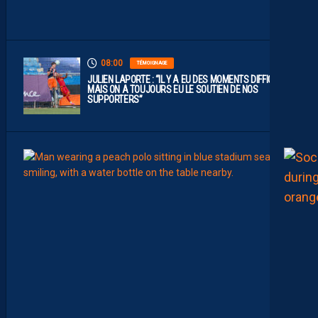
1
”
08:00
TÉMOIGNAGE
JULIEN LAPORTE : “IL Y A EU DES MOMENTS DIFFICILES,
MAIS ON A TOUJOURS EU LE SOUTIEN DE NOS
SUPPORTERS”
07:00
MHSC-
Q
U
I
D
D
E
L
A
C
H
A
L
E