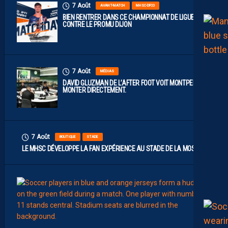
7 Août
AVANT-MATCH
MHSC-DFCO
BIEN RENTRER DANS CE CHAMPIONNAT DE LIGUE 2
CONTRE LE PROMU DIJON
7 Août
MÉDIAS
DAVID GLUZMAN DE L’AFTER FOOT VOIT MONTPELLIER
MONTER DIRECTEMENT.
7 Août
BOUTIQUE
STADE
LE MHSC DÉVELOPPE LA FAN EXPÉRIENCE AU STADE DE LA MOSSON
7
Août
EFFECT
L
E
S