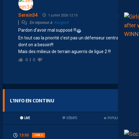
Serein34
1 juillet 2026 12:15
En réponse à
Kevgrs4
Pardon d’avoir mal supposé !!!
😂
En tout cas la priorité c’est pas un défenseur central
dont on a besoin!!!
Mais des milieux de terrain aguerris de ligue 2 !!!
0
0
L’INFO EN CONTINU
🔴 LIVE
💬 DÉBATS
🔥 POPULAIRES
13:00
LIGUE 2