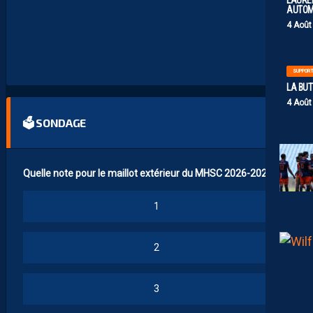
LAUREN
C
AUTOM
H
E
4 Août
-
T
E
R
SUPPOR
LA BU
4 Août
🗳 SONDAGE
Quelle note pour le maillot extérieur du MHSC 2026-2027 ?
1
2
3