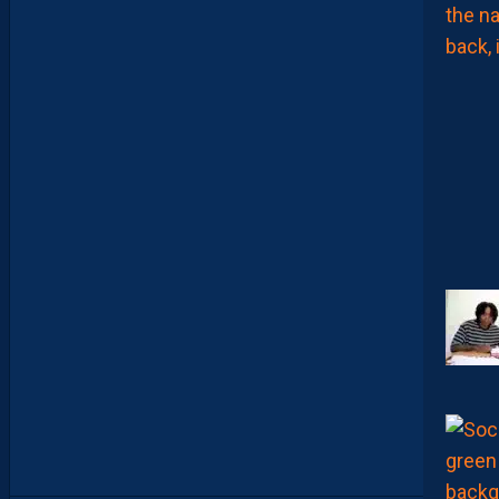
N
O
U
V
E
A
U
X
N
U
M
É
R
O
S
D
E
N
O
S
P
A
I
L
L
A
D
I
N
S