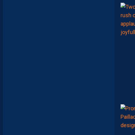
A
M
A
R
A
:
“
J
E
N
E
V
E
U
X
P
A
S
P
A
R
A
I
T
R
E
P
R
É
T
E
N