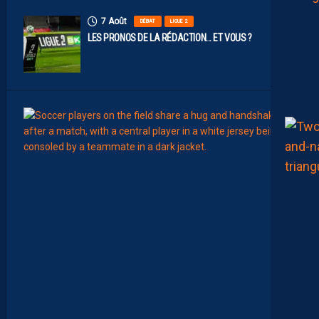
7 Août
DÉBAT
LIGUE 2
LES PRONOS DE LA RÉDACTION… ET VOUS ?
7
Août
MERCA
T
É
J
I
S
A
V
A
N
I
E
R
,
B
R
Y
A