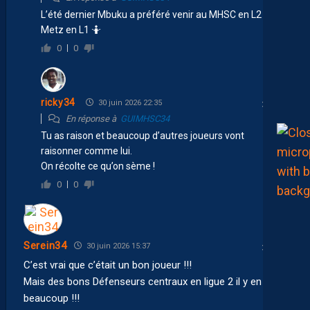
L’été dernier Mbuku a préféré venir au MHSC en L2 qu’à
Metz en L1 🤷
0
0
ricky34
30 juin 2026 22:35
En réponse à
GUIMHSC34
Tu as raison et beaucoup d’autres joueurs vont
raisonner comme lui.
On récolte ce qu’on sème !
0
0
Serein34
30 juin 2026 15:37
C’est vrai que c’était un bon joueur !!!
Mais des bons Défenseurs centraux en ligue 2 il y en a
beaucoup !!!