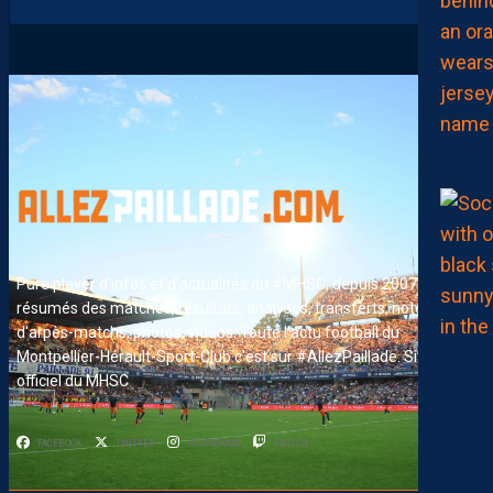
Pure player d'infos et d'actualités du #MHSC, depuis 2007. News,
résumés des matches, résultats, analyses, transferts, notes
d'arpès-matchs, photos, vidéos. Toute l'actu football du
Montpellier-Hérault-Sport-Club c'est sur #AllezPaillade. Site non-
officiel du MHSC
FACEBOOK
TWITTER
INSTAGRAM
TWITCH