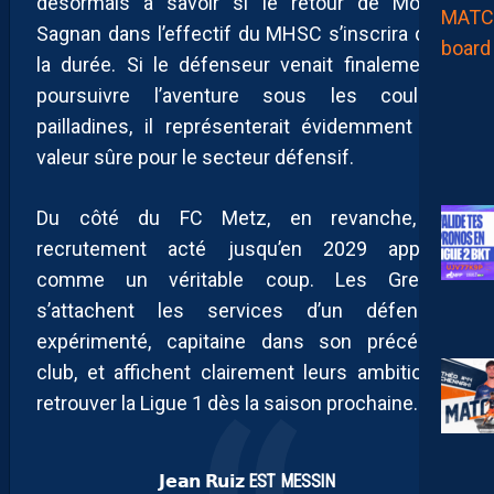
désormais à savoir si le retour de Modibo
Sagnan dans l’effectif du MHSC s’inscrira dans
la durée. Si le défenseur venait finalement à
poursuivre l’aventure sous les couleurs
pailladines, il représenterait évidemment une
valeur sûre pour le secteur défensif.
Du côté du FC Metz, en revanche, ce
recrutement acté jusqu’en 2029 apparaît
comme un véritable coup. Les Grenats
s’attachent les services d’un défenseur
expérimenté, capitaine dans son précédent
club, et affichent clairement leurs ambitions :
retrouver la Ligue 1 dès la saison prochaine.
𝗝𝗲𝗮𝗻 𝗥𝘂𝗶𝘇 EST MESSIN