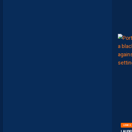
N
T
E
I
X
E
I
R
A
…
L
E
S
I
N
F
O
S
D
E
M
O
H
A
M
E
D
T
O
U
B
LIGUE 2
A