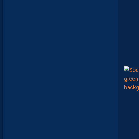
M
A
N
A
C
A
M
A
R
A
:
“
I
L
N
E
F
A
U
T
P
A
S
S
E
F
I
X
E
R
D
E