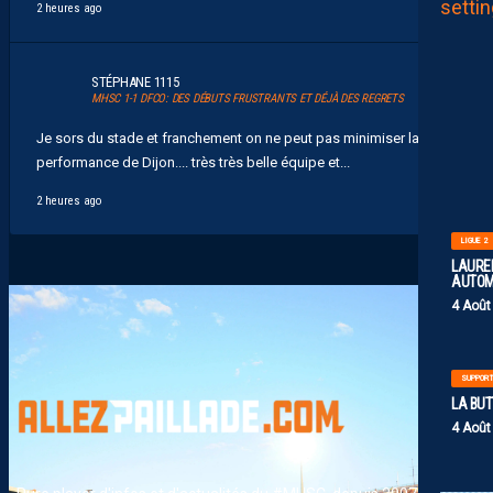
2 heures ago
STÉPHANE 1115
MHSC 1-1 DFCO: DES DÉBUTS FRUSTRANTS ET DÉJÀ DES REGRETS
Je sors du stade et franchement on ne peut pas minimiser la
performance de Dijon.... très très belle équipe et...
2 heures ago
LIGUE 2
LAUREN
AUTOM
4 Août
SUPPOR
LA BU
4 Août