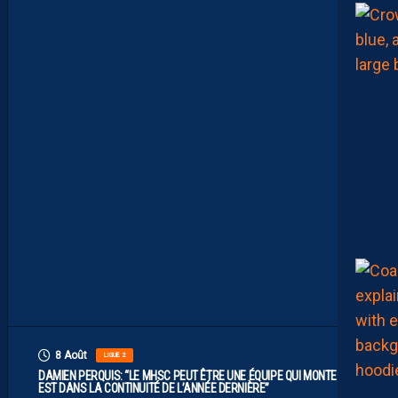
L
I
M
I
T
E
S
.
I
L
F
A
U
T
V
I
S
E
R
H
A
U
T
”
8 Août
LIGUE 2
DAMIEN PERQUIS: “LE MHSC PEUT ÊTRE UNE ÉQUIPE QUI MONTE S’IL
EST DANS LA CONTINUITÉ DE L’ANNÉE DERNIÈRE”