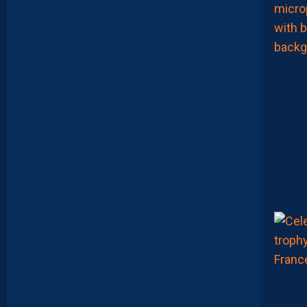
E
N
L
A
P
O
R
T
E
:
“
O
N
A
Q
U
’
U
N
E
E
N
V
I
E
,
C
’
E
S
T
C