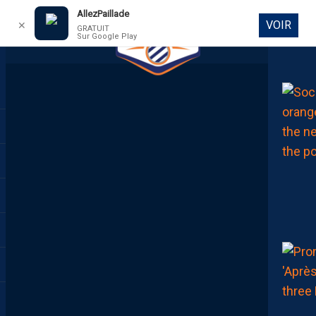
AllezPaillade
VOIR
✕
GRATUIT
Sur Google Play
DIRECT