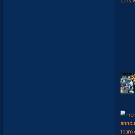
?
D
U
P
R
O
M
U
D
I
J
O
N
N
A
I
S
?
Z
O
U
M
A
N
A
C
A
M
A
R
A
M