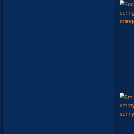
E
U
X
,
M
A
I
S
L
E
M
H
S
C
E
S
T
U
N
C
L
U
B
D
E
L
I
G
U
E
1
”