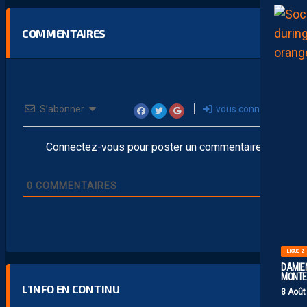
COMMENTAIRES
S’abonner
vous connecter
Connectez-vous pour poster un commentaire
0
COMMENTAIRES
LIGUE 2
DAMIEN
MONTE 
L’INFO EN CONTINU
8 Août