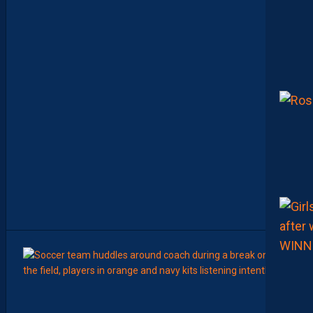
O
M
M
E
N
C
E
R
L
E
C
H
A
M
P
I
O
N
N
A
T
”
8
Août
LIGUE 2
Z
O
U