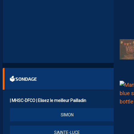
D
E
L
A
R
E
N
C
O
N
T
R
E
🗳 SONDAGE
| MHSC-DFCO | Elisez le meilleur Pailladin
SIMON
SAINTE-LUCE