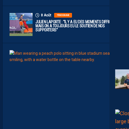
8 Août
TÉMOIGNAGE
JULIEN LAPORTE : “IL Y A EU DES MOMENTS DIFFICILES,
MAIS ON A TOUJOURS EU LE SOUTIEN DE NOS
SUPPORTERS”
8
Août
MHSC-
Q
U
I
D
D
E
L
A
C
H
A
L
E
U
R