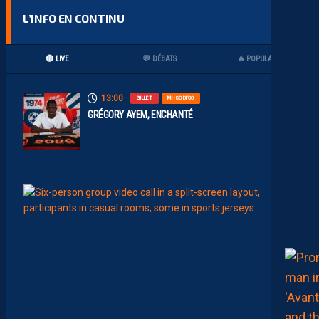
L’INFO EN CONTINU
🔴 LIVE
💬 DÉBATS
🔥 POPULAIRES
13:00
BILLET
MHSC-DFCO
GRÉGORY AYEM, ENCHANTÉ
11:00
AP TV
MÉDI
A
P
S
H
O
W
S
0