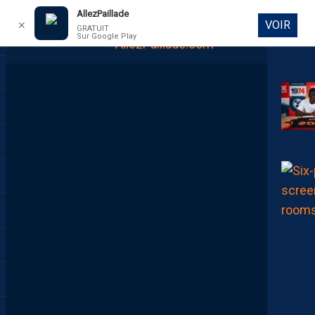
AllezPaillade
VOIR
✕
GRATUIT
Sur Google Play
DIRECT