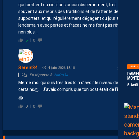
qui tombent du ciel sans aucun discernement, très
souvent aux mepris des traditions et de l’attente des
supporters, et qui régulièrement dégagent du jour au
lendemain avec pertes et fracas ne me font pas rêver
non plus…
5
0
LIGUE 2
Serein34
4 juin 2026 18:18
DAMIEN
En réponse à
NiKro34
MONTE 
Même moi qui suis très très loin d’avoir le niveau de
8 Août
certains
…J’avais compris que ton post était de l’ironie
😉
😂
0
0