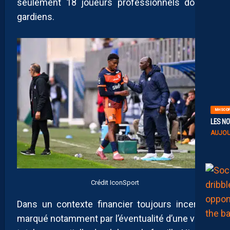
seulement 18 joueurs professionnels dont 4
gardiens.
MHSC-DF
LES NO
AUJOU
Crédit IconSport
Dans un contexte financier toujours incertain,
marqué notamment par l’éventualité d’une vente