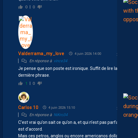
0
0
Valderrama_my_love
4 juin 2026 14:00
En réponse à
vince34
Je pense que son poste est ironique. Suffit de lire la
dernière phrase.
1
0
Carlos 10
4 juin 2026 15:10
En réponse à
NiKro34
C’est vrai qu’on sait ce qu’on a, et qui n’est pas parfait on
est d’accord.
Mais ces petros, anglos ou encore americanos dollards