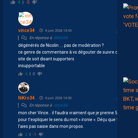
4
-5
vince34
4 juin 2026 13:43
En réponse à
NiKro34
dégénérés de Nicolin …. pas de modération ?
ce genre de commentaire à vs dégouter de suivre ce
site de soit disant supporters
insupportable
6
0
NiKro34
4 juin 2026 14:00
En réponse à
vince34
mon cher Vince… il faudra vraiment que je prenne 5 min
pour t’expliquer le sens du mot « ironie ». Déçu que tu ne
l’aies pas saisie dans mon propos.
2
-1