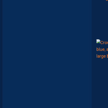
R
A
:
“
I
L
Y
A
D
E
S
J
O
U
E
U
R
S
Q
U
I
S
E
D
É
C
O
U
V
R
E
N