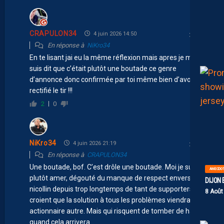
CRAPULON34
4 juin 2026 14:50
En réponse à
NiKro34
En te lisant jai eu la même réflexion mais apres je me
suis dit que c’était plutôt une boutade ce genre
d’annonce donc confirmée par toi même bien d’avoir
rectifié le tir !!!
2
0
NiKro34
4 juin 2026 21:19
En réponse à
CRAPULON34
Une boutade, bof. C’est drôle une boutade. Moi je suis
ANECDO
plutôt amer, dégouté du manque de respect envers les
DIJON 
nicollin depuis trop longtemps de tant de supporters. Qui
8 Août
croient que la solution à tous les problèmes viendra d’un
actionnaire autre. Mais qui risquent de tomber de haut
quand cela arrivera…