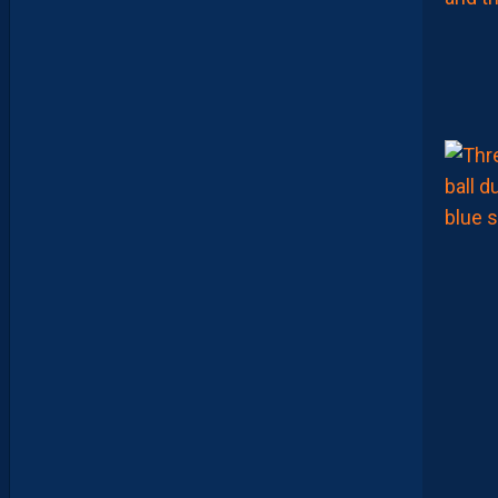
2
#
0
2
,
D
E
B
R
I
E
F
M
H
S
C
-
D
I
J
O
N
E
T
I
N
V
I
T
É
V
I