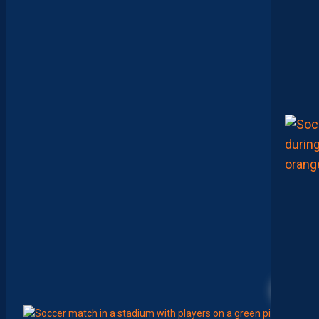
T
A
F
O
O
T
B
A
L
L
S
H
O
P
C
O
M
M
E
I
N
V
I
T
É
S
!
13
9