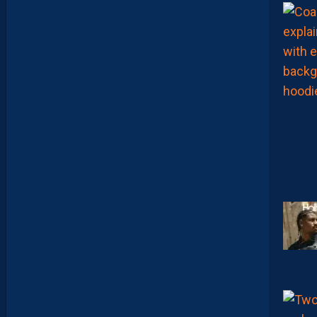
T
E
T
Q
U
I
J
O
U
E
N
T
E
N
S
E
M
B
L
E
P
O
U
R
L
A
P
R
E
M
I
È