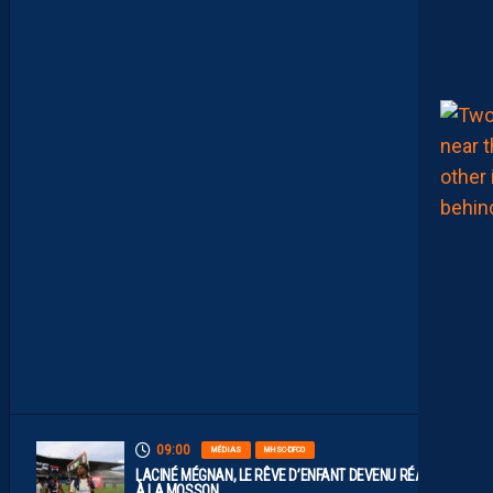
S
T
A
.
L
E
S
R
E
P
L
A
Y
S
S
O
N
T
D
I
S
P
O
S
.
09:00
MÉDIAS
MHSC-DFCO
LACINÉ MÉGNAN, LE RÊVE D’ENFANT DEVENU RÉALITÉ
À LA MOSSON