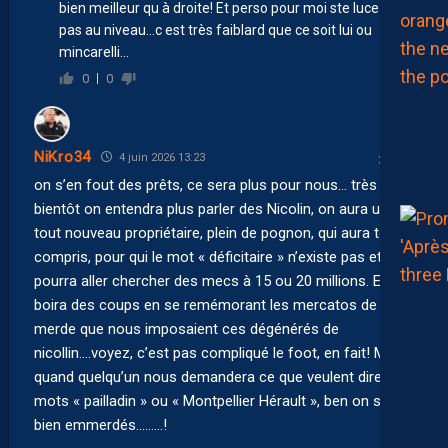
bien meilleur qu à droite! Et perso pour moi ste luce n est
pas au niveau…c est très faiblard que ce soit lui ou
mincarelli…
0
0
NiKro34
4 juin 2026 13:23
on s’en fout des prêts, ce sera plus pour nous… très
bientôt on entendra plus parler des Nicolin, on aura un
tout nouveau propriétaire, plein de pognon, qui aura tout
compris, pour qui le mot « déficitaire » n’existe pas et on
pourra aller chercher des mecs à 15 ou 20 millions. Et on
boira des coups en se remémorant les mercatos de
merde que nous imposaient ces dégénérés de
nicollin….voyez, c’est pas compliqué le foot, en fait! Mais
quand quelqu’un nous demandera ce que veulent dire les
mots « pailladin » ou « Montpellier Hérault », ben on sera
bien emmerdés………!