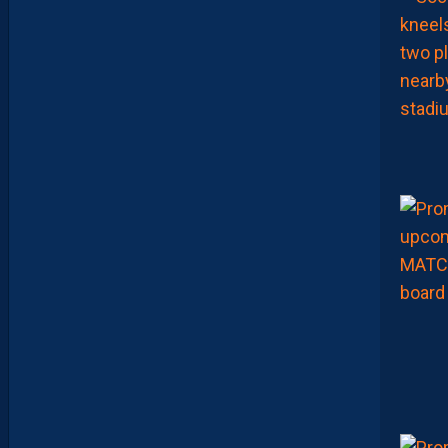
F
C
P
O
U
R
S
U
I
T
S
A
P
R
É
P
A
R
A
T
I
O
N
E
N
B
A
T
T
A
N
T