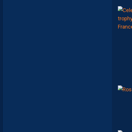
O
N
A
T
T
E
N
D
U
N
P
E
U
P
L
U
S
D
E
M
A
T
U
R
I
T
É
P
O
U
R
N