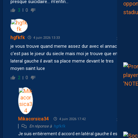
presque suicidaire… m’enfin…
3
0
hgfkfk
4 juin 2026 13:33
je vous trouve quand meme assez dur avec el annach. ok
c’est pas le joeur du siecle mais moi je trouve que en
lateral gauche il avait sa place meme devant le tres
moyen saint luce
2
0
Mikacorsica34
4 juin 2026 17:42
En réponse à
hgfkfk
Je suis entièrement d accord en latéral gauche il est