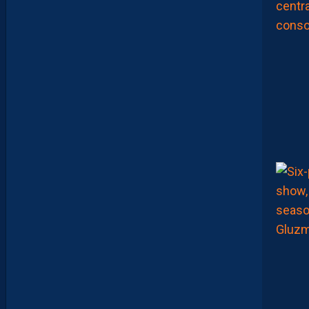
B
U
É
A
U
D
É
F
E
N
S
E
U
R
D
I
J
O
N
N
A
I
S
C
O
N
T
R
E
S
O
N