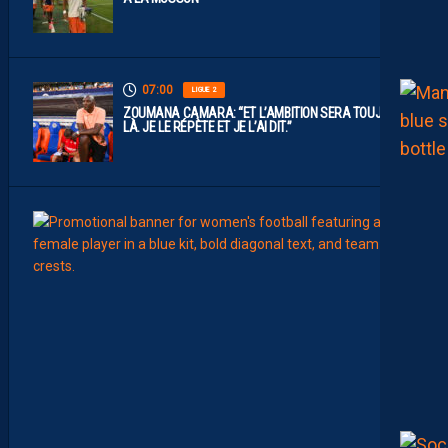
07:00
LIGUE 2
ZOUMANA CAMARA: “ET L’AMBITION SERA TOUJOURS
LÀ. JE LE RÉPÈTE ET JE L’AI DIT.”
00:02
FÉMIN
L
E
M
O
N
T
P
E
L
L
I
E
R