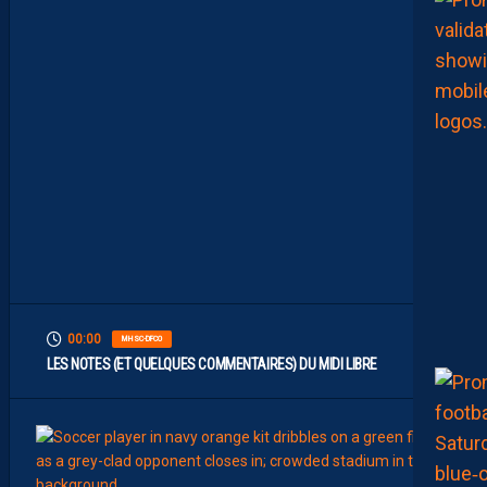
L
A
R
G
E
M
E
N
T
L
’
O
G
C
N
I
C
E
00:00
MHSC-DFCO
LES NOTES (ET QUELQUES COMMENTAIRES) DU MIDI LIBRE
9
Août
BILLET