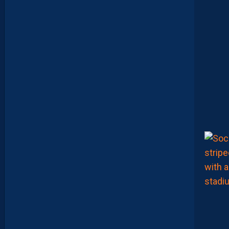
U
R
Y
O
U
T
U
B
E
!
D
E
B
R
I
E
F
M
H
S
C
-
D
I
J
O
N
E
T
V
I
S