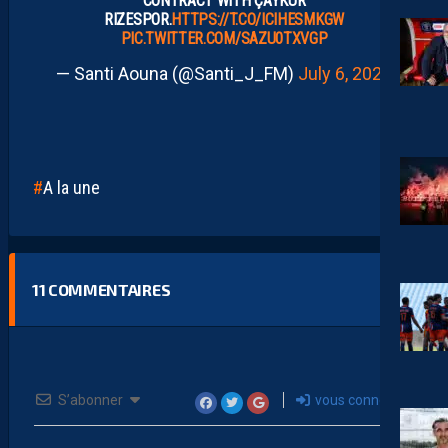
CONTRACT WITH ÇAYKUR
RIZESPOR.
HTTPS://T.CO/ICIHESMKGW
PIC.TWITTER.COM/SAZU0TXVGP
— Santi Aouna (@Santi_J_FM)
July 6, 2026
A la une
11
COMMENTAIRES
S’abonner
vous connecter