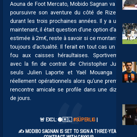
Aouna de Foot Mercato, Mobido Sagnan va bien
poursuivre son aventure du côté de Rizespor
durant les trois prochaines années. Il y a un an
maintenant, il était question d’une option d’achat
estimée à 2m€, reste à savoir si ce montant est
toujours d’actualité. Il ferait en tout cas un bien
fou aux caisses héraultaises. Sportivement,
avec la fin de contrat de Christopher Jullien,
seuls Julien Laporte et Yaël Mouanga sont
réellement opérationnels alors qu’une première
rencontre amicale se profile dans une dizaine
de jours.
🚨 EXCL: 🟢🇲🇱
#SÜPERLIG
|
✍️ MODIBO SAGNAN IS SET TO SIGN A THREE-YEAR