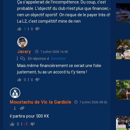
Ça s’appelerait de l’incompétence. Du coup, c’est
probable. L’objectif du club n’est plus que financier, en
rien un objectif sportif. On risque de le payer très cher.
La L2, c’est compétitif mine de rien
1
0
Javary
7 juillet 2026 16:06
En réponse à
Denethor
Mais même financièrement ce serait une folie
justement, tu as un accord tu t’y tiens !
0
0
Moustachu de Vic la Gardiole
7 juillet 2026 08:26
il partira pour 500 K€
0
-1