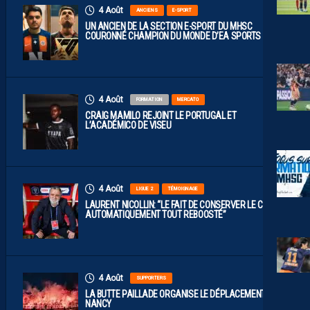
4 Août
ANCIENS
E-SPORT
UN ANCIEN DE LA SECTION E-SPORT DU MHSC
COURONNÉ CHAMPION DU MONDE D’EA SPORTS FC
4 Août
FORMATION
MERCATO
CRAIG MAMILO REJOINT LE PORTUGAL ET
L’ACADÉMICO DE VISEU
4 Août
LIGUE 2
TÉMOIGNAGE
LAURENT NICOLLIN: “LE FAIT DE CONSERVER LE CLUB A
AUTOMATIQUEMENT TOUT REBOOSTÉ”
4 Août
SUPPORTERS
LA BUTTE PAILLADE ORGANISE LE DÉPLACEMENT À
NANCY