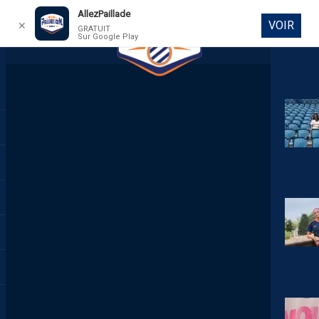
AllezPaillade
VOIR
✕
GRATUIT
Sur Google Play
DIRECT