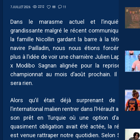
2212
88
11
7 JUILLET 2026
Dans le marasme actuel et l’inquiétude
grandissante malgré le récent communiqué de
la famille Nicollin gardant la barre à la tête du
navire Pailladin, nous nous étions forcément
plus à l’idée de voir une charnière Julien Laporte
x Modibo Sagnan alignée pour la reprise du
championnat au mois d’août prochain. Il n’en
sera rien.
Alors qu’il était déjà surprenant de voir
l’international malien rentrer dans l’Hérault après
son prêt en Turquie où une option d’achat
quasiment obligation avait été actée, la réalité
est venue rattraper notre quotidien. Selon Santi