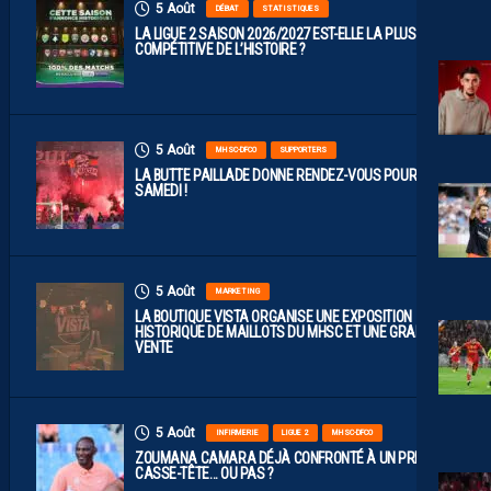
5 Août
DÉBAT
STATISTIQUES
LA LIGUE 2 SAISON 2026/2027 EST-ELLE LA PLUS
COMPÉTITIVE DE L’HISTOIRE ?
5 Août
MHSC-DFCO
SUPPORTERS
LA BUTTE PAILLADE DONNE RENDEZ-VOUS POUR
SAMEDI !
5 Août
MARKETING
LA BOUTIQUE VISTA ORGANISE UNE EXPOSITION
HISTORIQUE DE MAILLOTS DU MHSC ET UNE GRANDE
VENTE
5 Août
INFIRMERIE
LIGUE 2
MHSC-DFCO
ZOUMANA CAMARA DÉJÀ CONFRONTÉ À UN PREMIER
CASSE-TÊTE… OU PAS ?