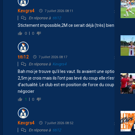
Kevgrs4
7 juillet 2026 08:11
En réponse à
titi12
Stictement impossible,2M ce serait déjà (très) bien
0
0
titi12
7 juillet 2026 08:17
En réponse à
Kevgrs4
Bah moi je trouve qu’il les vaut. Ils avaient une option a
2,5m je crois mais ils l’ont pas levé du coup elle n’est plus
d’actualité. Le club est en position de force du coup pour
négocier
1
0
Kevgrs4
7 juillet 2026 08:52
En réponse à
titi12