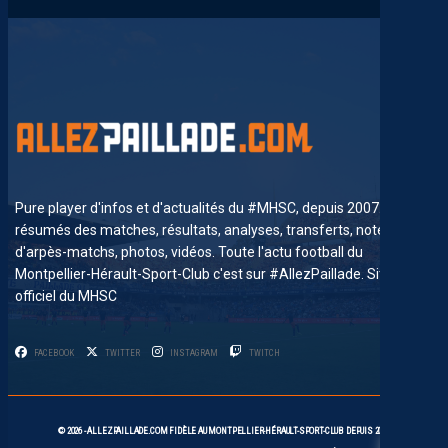
Pure player d'infos et d'actualités du #MHSC, depuis 2007. News,
résumés des matches, résultats, analyses, transferts, notes
d'arpès-matchs, photos, vidéos. Toute l'actu football du
Montpellier-Hérault-Sport-Club c'est sur #AllezPaillade. Site non-
officiel du MHSC
FACEBOOK
TWITTER
INSTAGRAM
TWITCH
11
© 2026 -
ALLEZPAILLADE.COM
FIDÈLE AU
MONTPELLIER-HÉRAULT-SPORT-CLUB
DEPUIS 2007