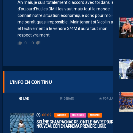
Ah mais je suis totalement d’accord avec toi,dans le foot
d’aujourd’hui,les 3M il les vaut mais tout le monde
connait notre situation économique donc pour moi ça
me paraît quasi impossible…Maintenant si Nicollin arrive
effectivement à le vendre 3/4M il aura tout mon
respect,vraiment.
0
0
L’INFO EN CONTINU
🔴 LIVE
💬 DÉBATS
🔥 POPULAIRES
00:02
ANCIENS
FÉMININES
MERCATO
SOLÈNE CHAMPAGNAC REJOINT LE HAVRE POUR UN
NOUVEAU DÉFI EN ARKEMA PREMIÈRE LIGUE