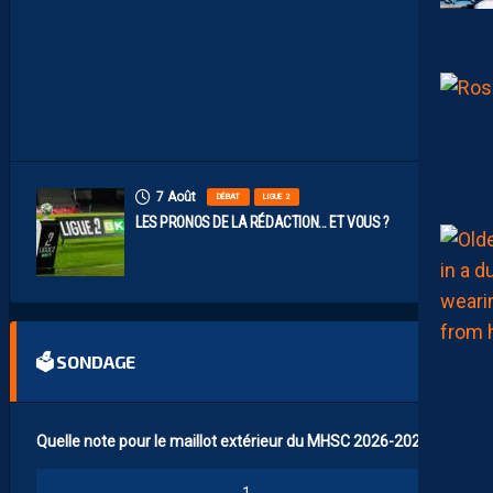
A
I
L
L
A
D
I
N
S
7 Août
DÉBAT
LIGUE 2
LES PRONOS DE LA RÉDACTION… ET VOUS ?
🗳 SONDAGE
Quelle note pour le maillot extérieur du MHSC 2026-2027 ?