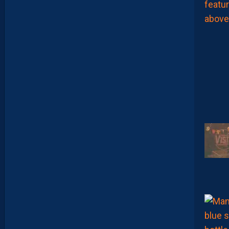
I
D
D
E
L
A
C
H
A
L
E
U
R
?
D
U
P
R
O
M
U
D
I
J
O
N
N
A
I
S
?
Z