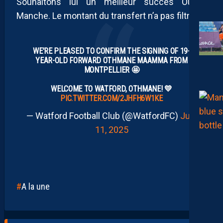
Souhaitons lui un meilleur succès Outre-
Manche. Le montant du transfert n’a pas filtré.
WE'RE PLEASED TO CONFIRM THE SIGNING OF 19-
YEAR-OLD FORWARD OTHMANE MAAMMA FROM
MONTPELLIER 🤩
WELCOME TO WATFORD, OTHMANE! 💛
PIC.TWITTER.COM/2JHFH6W1KE
— Watford Football Club (@WatfordFC)
July
11, 2025
A la une