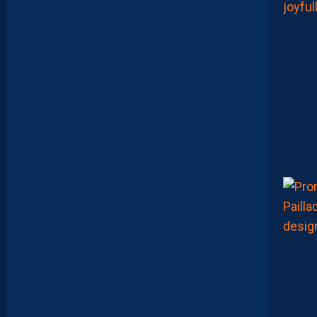
U
T
P
A
S
S
E
F
I
X
E
R
D
E
L
I
M
I
T
E
S
.
I
L
F
A
U
T
V
I
S
E