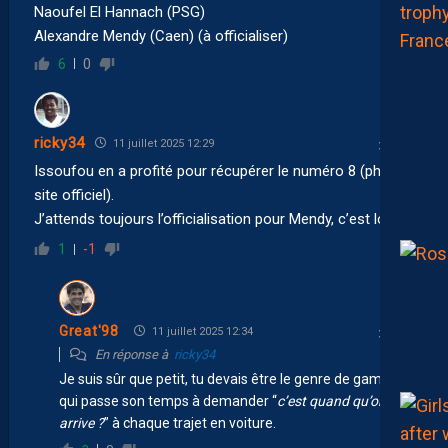
Naoufel El Hannach (PSG)
Alexandre Mendy (Caen) (à officialiser)
6
0
ricky34
11 juillet 2025 12:29
Issoufou en a profité pour récupérer le numéro 8 (photo
site officiel).
J’attends toujours l’officialisation pour Mendy, c’est long
1
-1
Great'98
11 juillet 2025 12:34
En réponse à
ricky34
Je suis sûr que petit, tu devais être le genre de gamin
qui passe son temps à demander “
c’est quand qu’on
arrive ?
” à chaque trajet en voiture.