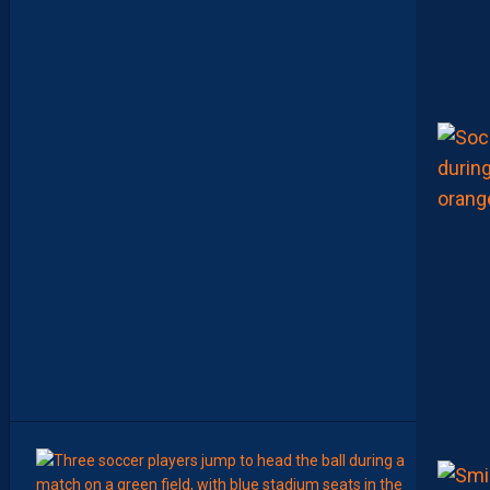
G
R
O
U
P
E
P
A
I
L
L
A
D
I
N
C
O
N
T
R
E
D
I
J
O
N
09:00