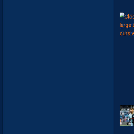
A
Î
T
R
E
P
R
É
T
E
N
T
I
E
U
X
,
M
A
I
S
L
E
M
H
S
C
E
S
T
U
N