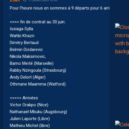
Zdav
11 juillet 2025 12:35
Pour l’heure nous en sommes à 9 départs pour 6 arrivées
:
>>>> fin de contrat au 30 juin:
Issiaga Sylla
Wahbi Khazri
Dimitry Bertaud
Belmin Dizdarevic
Nikola Maksimovic,
Bamo Meïté (Marseille)
Rabby Nzingoula (Strasbourg)
Andy Delort (Alger)
Othmane Maamma (Watford)
<<<<< Arrivées
Victor Orakpo (Nice)
Nathanaël Mbuku (Augsbourg)
Julien Laporte (Libre)
Mathieu Michel (libre)