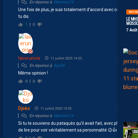
En réponse à
Memoire74
Une fois de plus, je suis totalement d’accord avec ce que
BOUTIQU
tu dis.
LE MHS
MOSS
1
0
7 Août
laverunois
11 juillet 2025 14:03
En réponse à
Ayo34
Même opinion !
0
0
Djoko
11 juillet 2025 19:35
En réponse à
Memoire74
Si tu te souviens du pataquès qu’il avait fait, avec plaisir
de lire pour voir véritablement sa personnalité 😉👍