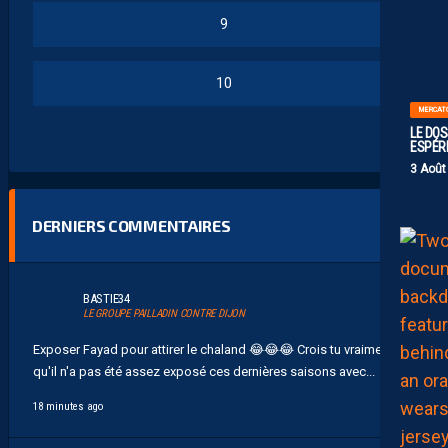
9
10
MERCAT
LE DOS
ESPÉR
3 Août
DERNIERS COMMENTAIRES
BASTIE34
LE GROUPE PAILLADIN CONTRE DIJON
Exposer Fayad pour attirer le chaland 😂 😂 😂 Crois tu vraiment
qu'il n'a pas été assez exposé ces dernières saisons avec...
18 minutes ago