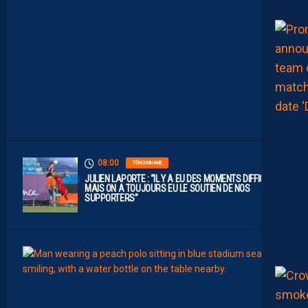
C
L
U
B
D
E
L
I
G
U
E
1
”
08:00
TÉMOIGNAGE
JULIEN LAPORTE : “IL Y A EU DES MOMENTS DIFFICILES,
MAIS ON A TOUJOURS EU LE SOUTIEN DE NOS
SUPPORTERS”
07:00
MHSC-
Q
U