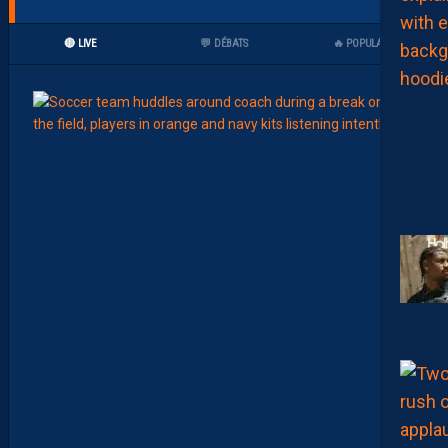
🔴 LIVE
💬 DÉBATS
🔥 POPULAIRES
15:00
LIGUE 2
Z
O
U
M
A
N
A
C
A
M
A
R
A
:
“
I
L
N
E
F
A