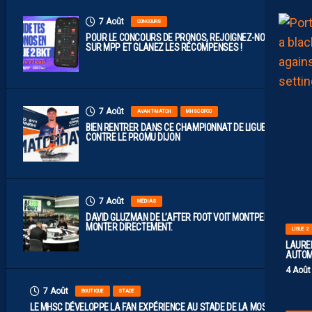
7 Août
CONCOURS
POUR LE CONCOURS DE PRONOS, REJOIGNEZ-NOUS
SUR MPP ET GLANEZ LES RÉCOMPENSES !
7 Août
AVANT-MATCH
MHSC-DFCO
BIEN RENTRER DANS CE CHAMPIONNAT DE LIGUE 2
CONTRE LE PROMU DIJON
7 Août
MÉDIAS
DAVID GLUZMAN DE L’AFTER FOOT VOIT MONTPELLIER
MONTER DIRECTEMENT.
LIGUE 2
LAUREN
AUTOM
4 Août
7 Août
BOUTIQUE
STADE
LE MHSC DÉVELOPPE LA FAN EXPÉRIENCE AU STADE DE LA MOSSON