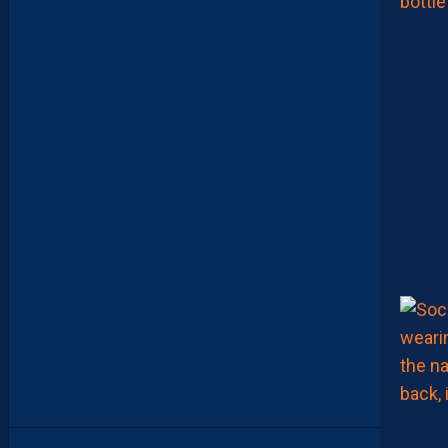
O
U
M
A
N
A
C
A
M
A
R
A
M
A
I
T
R
I
S
E
S
E
S
S
U
J
E
T
S