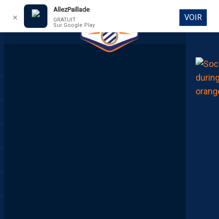
AllezPaillade
VOIR
✕
GRATUIT
Sur Google Play
DIRECT