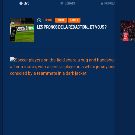
🔴 LIVE
💬 DÉBATS
🔥 POPULAIRES
13:00
DÉBAT
LIGUE 2
LES PRONOS DE LA RÉDACTION… ET VOUS ?
12:00
MERCA
T
É
J
I
S
A
V
A
N
I
E
R
,
B