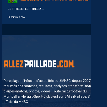
LES BOOKMAKERS ENVOIENT, ENCORE, LA PAILLADE EN BARRAGES D’ACCESSION À LA LIGUE 1
LE TITREEE!! LE TITREEE!!!...
36 minutes ago
Pure player d'infos et d'actualités du #MHSC, depuis 2007. News,
résumés des matches, résultats, analyses, transferts, notes
d'arpès-matchs, photos, vidéos. Toute l'actu football du
Montpellier-Hérault-Sport-Club c'est sur #AllezPaillade. Site non-
officiel du MHSC