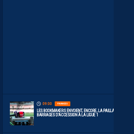
L
E
S
R
E
P
L
A
Y
S
S
O
N
T
D
I
S
P
O
S
.
09:00
FINANCES
LES BOOKMAKERS ENVOIENT, ENCORE, LA PAILLADE EN
BARRAGES D’ACCESSION À LA LIGUE 1