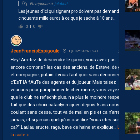
En réponse à
jalabert
Les jeunes d’ici qui signent pro doivent pas demander
cinquante mille euros à ce que je sache à 18 ans….
0
0
JeanFrancisEspigoule
1 juillet 2026 15:41
Hey! Arretez de descendre le gamin, vous avez pas
encore compris? les cas des anciens, de Esteve, de garny
et compagnie, putain il vous faut quoi sans deconner?
c’EsT lA fAuTe des agents et du joueur. Mais taisez
vouuuus pour paraphraser le cher meme, vous voyez bien
que le club ne reflechit plus, n’a plus le moindre respect, a
fait que des choix cataclysmiques depuis 5 ans nous
coulant sans cesse, tout va de mal en pis et ca n’arrete
jamais, et si jamais quelqu’un ose dire “vous etes sur de
ca?” Laulau eructe, rage, bave de haine et explique
…
Lire
la suite »