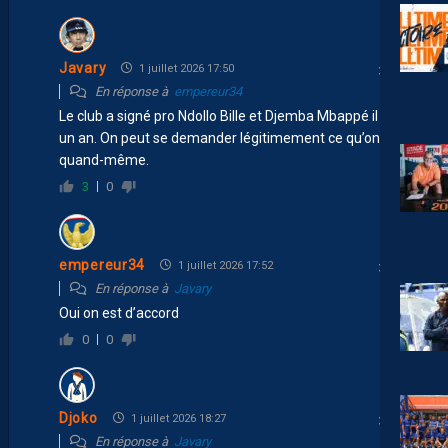
Javary
1 juillet 2026 17:50
En réponse à
empereur34
Le club a signé pro Ndollo Bille et Djemba Mbappé il y a
un an. On peut se demander légitimement ce qu’on fout
quand-même.
3
0
empereur34
1 juillet 2026 17:52
En réponse à
Javary
Oui on est d’accord
0
0
Djoko
1 juillet 2026 18:27
En réponse à
Javary