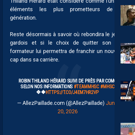
Thiland Hérard était considéré comme l’un des
éléments les plus prometteurs de sa
génération.
Reste désormais à savoir où rebondira le jeune
gardois et si le choix de quitter son club
formateur lui permettra de franchir un nouveau
cap dans sa carrière.
ROBIN THILAND HÉRARD SUIVI DE PRÈS PAR COMO
SELON NOS INFORMATIONS
#TEAMMHSC
#MHSC
🔷️🔶️
HTTPS://T.CO/J4EM7HR2VP
— AllezPaillade.com (@AllezPaillade)
June
20, 2026