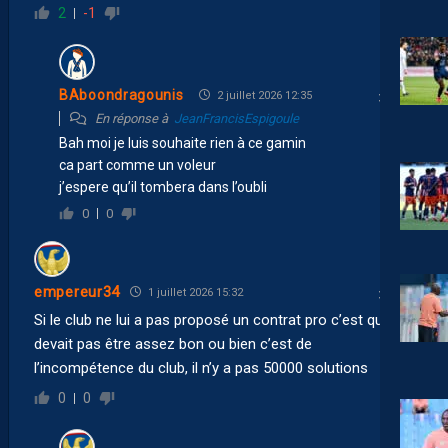
2
-1
BAboondragounis
2 juillet 2026 12:35
En réponse à
JeanFrancisEspigoule
Bah moi je luis souhaite rien à ce gamin
ca part comme un voleur
j’espere qu’il tombera dans l’oubli
0
0
empereur34
1 juillet 2026 15:32
Si le club ne lui a pas proposé un contrat pro c’est qu’il ne
devait pas être assez bon ou bien c’est de
l’incompétence du club, il n’y a pas 50000 solutions
0
0