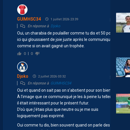
GUIMHSC34
1 juillet 2026 23:39
En réponse à
Djoko
Oui, un charabia de poulailler comme tu dis et 50 poules
ici qui gloussaient de joie juste après le communiqué
comme si on avait gagné un trophée.
0
0
Djoko
2 juillet 2026 03:32
En réponse à
GUIMHSC34
Oui et quand on sait pas on s’abstient pour son bien être.
À l’image que ce communiqué je les à peine lu tellement
il était intéressant pour le présent futur.
D’où que j’étais plus que neutre ou je me suis
logiquement pas exprimé.
Oui comme tu dis, bien souvent quand on parle des