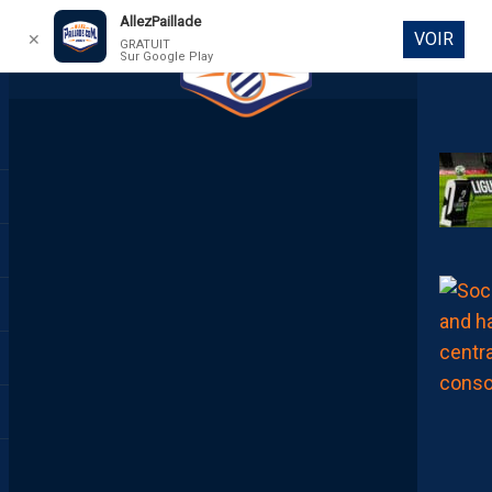
AllezPaillade
VOIR
✕
GRATUIT
Sur Google Play
DIRECT