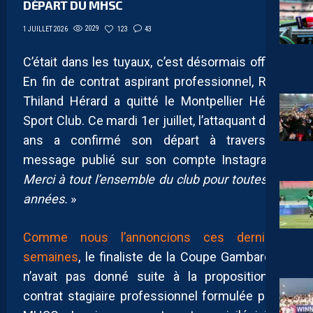
DÉPART DU MHSC
2029
123
43
1 JUILLET 2026
C’était dans les tuyaux, c’est désormais officiel.
En fin de contrat aspirant professionnel, Robin
Thiland Hérard a quitté le Montpellier Hérault
Sport Club. Ce mardi 1er juillet, l’attaquant de 18
ans a confirmé son départ à travers un
message publié sur son compte Instagram «
Merci à tout l’ensemble du club pour toutes ces
années.
»
Comme nous l’annoncions ces dernières
semaines
, le finaliste de la Coupe Gambardella
n’avait pas donné suite à la proposition de
contrat stagiaire professionnel formulée par le