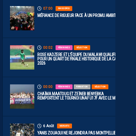
07:00
MHSC-DFCO
MÉFIANCE DE RIGUEUR FACE À UN PROMU AMBITIEUX
00:02
FÉMININES
SÉLECTION
ROSE KADZERE ET L’ÉQUIPE DU MALAWI QUALIFIÉES
POUR UN QUART DE FINALE HISTORIQUE DE LA CAN
2026
00:00
FÉMININES
FORMATION
SÉLECTION
CHAÏMA MAATOUG ET ZEÏNEB BENYEBKA
REMPORTENT LE TOURNOI UNAF U17F AVEC LE MAROC
6 Août
MERCATO
YANIS ZOUAOUI NE REJOINDRA PAS MONTPELLIER…