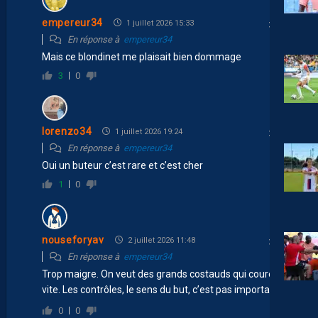
empereur34
1 juillet 2026 15:33
En réponse à
empereur34
Mais ce blondinet me plaisait bien dommage
3
0
lorenzo34
1 juillet 2026 19:24
En réponse à
empereur34
Oui un buteur c’est rare et c’est cher
1
0
nouseforyav
2 juillet 2026 11:48
En réponse à
empereur34
Trop maigre. On veut des grands costauds qui courent
vite. Les contrôles, le sens du but, c’est pas important
😐
0
0