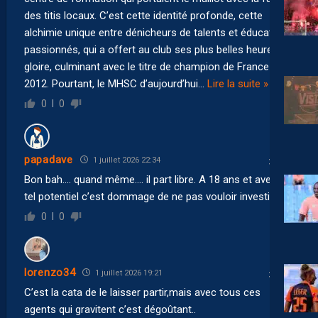
des titis locaux. C’est cette identité profonde, cette
alchimie unique entre dénicheurs de talents et éducateurs
passionnés, qui a offert au club ses plus belles heures de
gloire, culminant avec le titre de champion de France en
2012. Pourtant, le MHSC d’aujourd’hui
…
Lire la suite »
0
0
papadave
1 juillet 2026 22:34
Bon bah…. quand même…. il part libre. A 18 ans et avec un
tel potentiel c’est dommage de ne pas vouloir investir….
0
0
lorenzo34
1 juillet 2026 19:21
C’est la cata de le laisser partir,mais avec tous ces
agents qui gravitent c’est dégoûtant..