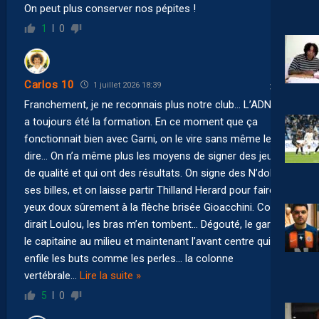
On peut plus conserver nos pépites !
1
0
Carlos 10
1 juillet 2026 18:39
Franchement, je ne reconnais plus notre club… L’ADN, ça
a toujours été la formation. En ce moment que ça
fonctionnait bien avec Garni, on le vire sans même le lui
dire… On n’a même plus les moyens de signer des jeunes
de qualité et qui ont des résultats. On signe des N’dolo et
ses billes, et on laisse partir Thilland Herard pour faire les
yeux doux sûrement à la flèche brisée Gioacchini. Comme
dirait Loulou, les bras m’en tombent… Dégouté, le gardien,
le capitaine au milieu et maintenant l’avant centre qui
enfile les buts comme les perles… la colonne
vertébrale
…
Lire la suite »
5
0