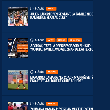
6 Août
LIGUE 2
JULIEN LAPORTE: “EN RESTANT, LA FAMILLE NICOLLIN A
RAMENÉ UN ÉLAN AU CLUB.”
6 Août
AP TV
MÉDIAS
MHSC-DFCO
APSHOW, C’EST LA REPRISE! CE SOIR 21H SUR
YOUTUBE. INVITÉ DAVID GLUZMAN DE L’AFTER FOOT.
6 Août
MERCATO
MAMADOU CAMARA: “LE COACH M’A PRÉSENTÉ LE
PROJET ET J’AI TOUT DE SUITE ADHÉRÉ.”
6 Août
MERCATO
ZOUMANA CAMARA: “NORDAN MUKIELE EST UN