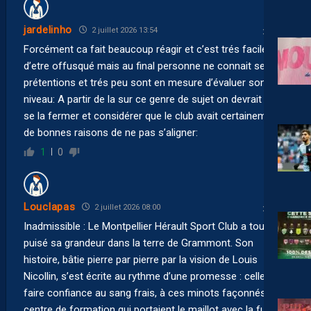
jardelinho
2 juillet 2026 13:54
Forcément ca fait beaucoup réagir et c’est trés facile
d’etre offusqué mais au final personne ne connait ses
prétentions et trés peu sont en mesure d’évaluer son vrai
niveau: A partir de la sur ce genre de sujet on devrait juste
se la fermer et considérer que le club avait certainement
de bonnes raisons de ne pas s’aligner:
1
0
Louclapas
2 juillet 2026 08:00
Inadmissible : Le Montpellier Hérault Sport Club a toujours
puisé sa grandeur dans la terre de Grammont. Son
histoire, bâtie pierre par pierre par la vision de Louis
Nicollin, s’est écrite au rythme d’une promesse : celle de
faire confiance au sang frais, à ces minots façonnés au
centre de formation qui portaient le maillot avec la fureur