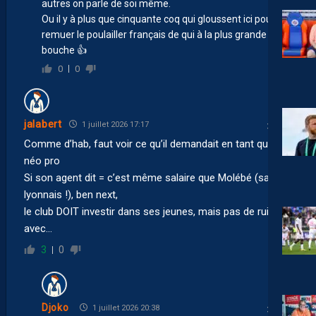
autres on parle de soi même.
Ou il y à plus que cinquante coq qui gloussent ici pour
remuer le poulailler français de qui à la plus grande
bouche 👍
0
0
jalabert
1 juillet 2026 17:17
Comme d’hab, faut voir ce qu’il demandait en tant que
néo pro
Si son agent dit = c’est même salaire que Molébé (salaire
lyonnais !), ben next,
le club DOIT investir dans ses jeunes, mais pas de ruiner
avec…
3
0
Djoko
1 juillet 2026 20:38