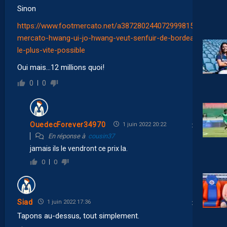
Sinon
https://www.footmercato.net/a3872802440729998153-
mercato-hwang-ui-jo-hwang-veut-senfuir-de-bordeaux-
le-plus-vite-possible
Oui mais…
12 millions quoi!
0
0
OuedecForever34970
1 juin 2022 20:22
En réponse à
cousin37
jamais ils le vendront ce prix la.
0
0
Siad
1 juin 2022 17:36
Tapons au-dessus, tout simplement.