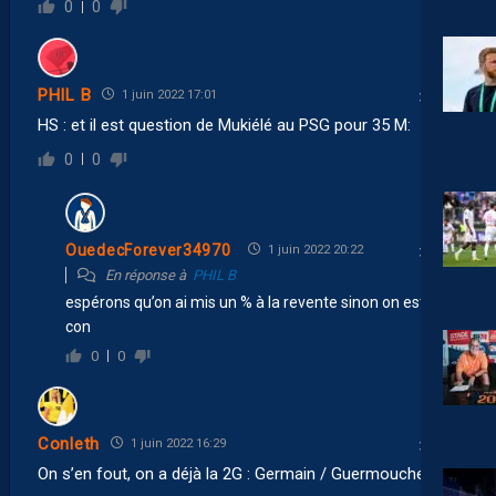
0
0
PHIL B
1 juin 2022 17:01
HS : et il est question de Mukiélé au PSG pour 35 M:
0
0
OuedecForever34970
1 juin 2022 20:22
En réponse à
PHIL B
espérons qu’on ai mis un % à la revente sinon on est bien
con
0
0
Conleth
1 juin 2022 16:29
On s’en fout, on a déjà la 2G : Germain / Guermouche.