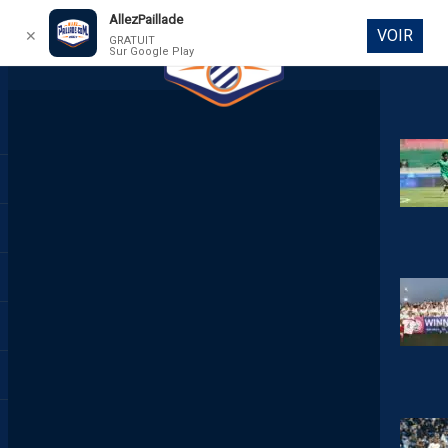
AllezPaillade
VOIR
✕
GRATUIT
Sur Google Play
DIRECT