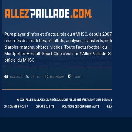
Pure player d'infos et d'actualités du #MHSC, depuis 2007. News,
résumés des matches, résultats, analyses, transferts, notes
d'arpès-matchs, photos, vidéos. Toute l'actu football du
Montpellier-Hérault-Sport-Club c'est sur #AllezPaillade. Site non-
officiel du MHSC
FACEBOOK
TWITTER
INSTAGRAM
TWITCH
12
© 2026 -
ALLEZPAILLADE.COM
FIDÈLE AU
MONTPELLIER-HÉRAULT-SPORT-CLUB
DEPUIS 2007
QUI SOMMES-NOUS ?
CHARTE DU SITE
POLITIQUE DE CONFIDENTIALITÉ
REJOIGNEZ-NOUS !