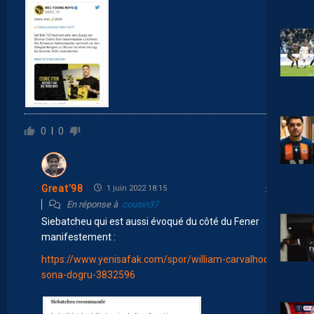
0
0
Great'98
1 juin 2022 18:15
En réponse à
cousin37
Siebatcheu qui est aussi évoqué du côté du Fener
manifestement :
https://www.yenisafak.com/spor/william-carvalhoda-
sona-dogru-3832596