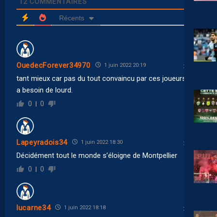
12
COMMENTAIRES
Récents
OuedecForever34970
1 juin 2022 20:19
tant mieux car pas du tout convaincu par ces joueurs. On
a besoin de lourd.
0
0
Lapeyradois34
1 juin 2022 18:30
Décidément tout le monde s’éloigne de Montpellier
0
0
lucarne34
1 juin 2022 18:18