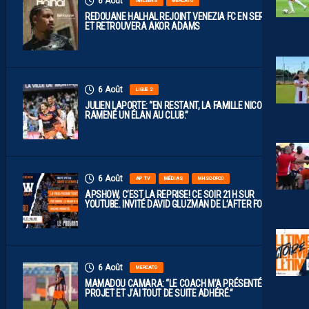
6 Août
ANCIENS
MERCATO
REDOUANE HALHAL REJOINT VENEZIA FC EN SERIE A
ET RETROUVERA AKOR ADAMS
6 Août
LIGUE 2
JULIEN LAPORTE: “EN RESTANT, LA FAMILLE NICOLLIN A
RAMENÉ UN ÉLAN AU CLUB.”
6 Août
AP TV
MÉDIAS
MHSC-DFCO
APSHOW, C’EST LA REPRISE! CE SOIR 21H SUR
YOUTUBE. INVITÉ DAVID GLUZMAN DE L’AFTER FOOT.
6 Août
MERCATO
MAMADOU CAMARA: “LE COACH M’A PRÉSENTÉ LE
PROJET ET J’AI TOUT DE SUITE ADHÉRÉ.”