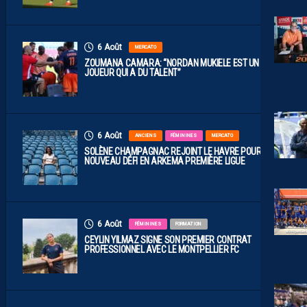
6 Août
MERCATO
ZOUMANA CAMARA: “NORDAN MUKIELE EST UN
JOUEUR QUI A DU TALENT”
6 Août
ANCIENS
FÉMININES
MERCATO
SOLÈNE CHAMPAGNAC REJOINT LE HAVRE POUR UN
NOUVEAU DÉFI EN ARKEMA PREMIÈRE LIGUE
6 Août
FÉMININES
FORMATION
CEYLIN YILMAZ SIGNE SON PREMIER CONTRAT
PROFESSIONNEL AVEC LE MONTPELLIER FC