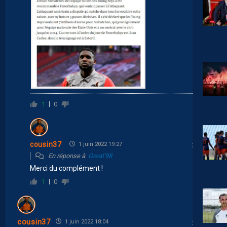
1
0
cousin37
1 juin 2022 19:27
En réponse à
Great'98
Merci du complément !
1
0
cousin37
1 juin 2022 18:04