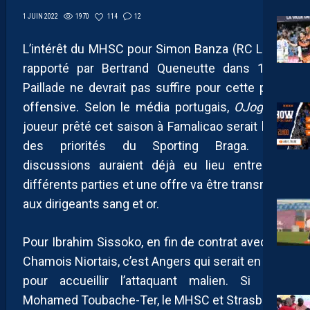
1970
114
12
1 JUIN 2022
L’intérêt du MHSC pour Simon Banza (RC Lens)
rapporté par Bertrand Queneutte dans 100%
Paillade ne devrait pas suffire pour cette piste
offensive. Selon le média portugais,
OJogo
, le
joueur prêté cet saison à Famalicao serait l’une
des priorités du Sporting Braga. Des
discussions auraient déjà eu lieu entre les
différents parties et une offre va être transmise
aux dirigeants sang et or.
Pour Ibrahim Sissoko, en fin de contrat avec les
Chamois Niortais, c’est Angers qui serait en pôle
pour accueillir l’attaquant malien. Si pour
Mohamed Toubache-Ter, le MHSC et Strasbourg