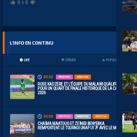
0
0
L’INFO EN CONTINU
🔴 LIVE
💬 DÉBATS
🔥 POPULAIRES
00:02
FÉMININES
SÉLECTION
ROSE KADZERE ET L’ÉQUIPE DU MALAWI QUALIFIÉES
POUR UN QUART DE FINALE HISTORIQUE DE LA CAN
2026
00:00
FÉMININES
FORMATION
SÉLECTION
CHAÏMA MAATOUG ET ZEÏNEB BENYEBKA
REMPORTENT LE TOURNOI UNAF U17F AVEC LE MAROC