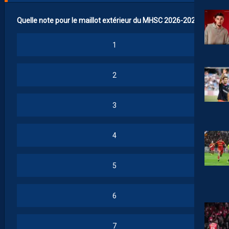
Quelle note pour le maillot extérieur du MHSC 2026-2027 ?
1
2
3
4
5
6
7