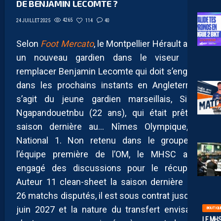
DE BENJAMIN LECOMTE ?
4265
114
40
24 JUILLET 2025
Selon
Foot Mercato
, le Montpellier Hérault aurait
un nouveau gardien dans le viseur pour
remplacer Benjamin Lecomte qui doit s’engager
dans les prochains instants en Angleterre. Il
s’agit du jeune gardien marseillais, Simon
Ngapandouetnbu (22 ans), qui était prêté la
saison dernière au… Nîmes Olympique, en
National 1. Non retenu dans le groupe de
l’équipe première de l’OM, le MHSC aurait
engagé des discussions pour le récupérer.
Auteur 11 clean-sheet la saison dernière pour
26 matchs disputés, il est sous contrat jusqu’en
juin 2027 et la nature du transfert envisagée
BOUTIQU
LE MHS