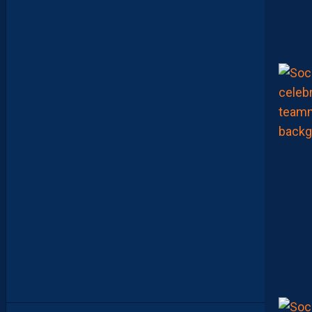
N
B
A
R
R
A
G
E
S
D
’
A
C
C
E
S
S
I
O
N
À
L
A
L
I
G
U
E
1