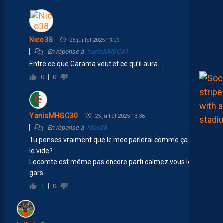
Nico38
25 juillet 2025 13:09
En réponse à
YanisMHSC30
Entre ce que Carama veut et ce qu’il aura…
0
0
YanisMHSC30
25 juillet 2025 13:36
En réponse à
Nico38
Tu penses vraiment que le mec parlerai comme ça dans
le vide?
Lecomte est même pas encore parti calmez vous les
gars
1
0