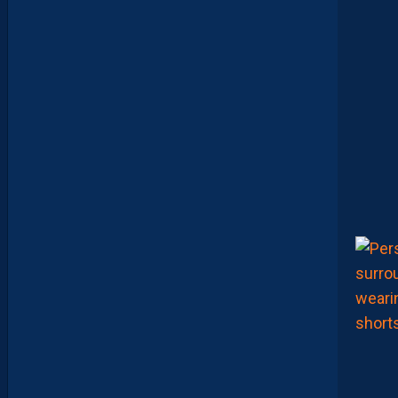
A
K
E
R
S
E
N
V
O
I
E
N
T
,
E
N
C
O
R
E
,
L
A
P
A
I
L
L
A
D
E
E