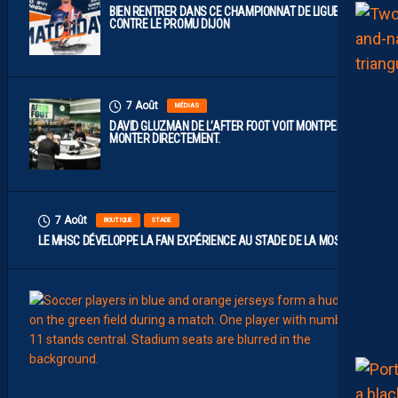
BIEN RENTRER DANS CE CHAMPIONNAT DE LIGUE 2
CONTRE LE PROMU DIJON
7 Août
MÉDIAS
DAVID GLUZMAN DE L’AFTER FOOT VOIT MONTPELLIER
MONTER DIRECTEMENT.
7 Août
BOUTIQUE
STADE
LE MHSC DÉVELOPPE LA FAN EXPÉRIENCE AU STADE DE LA MOSSON
7
Août
EFFECT
L
E
S
N