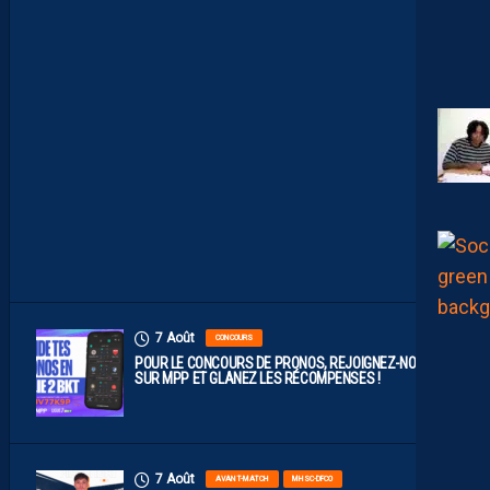
P
R
O
B
A
B
L
E
F
A
C
E
À
D
I
J
O
N
7 Août
CONCOURS
POUR LE CONCOURS DE PRONOS, REJOIGNEZ-NOUS
SUR MPP ET GLANEZ LES RÉCOMPENSES !
7 Août
AVANT-MATCH
MHSC-DFCO