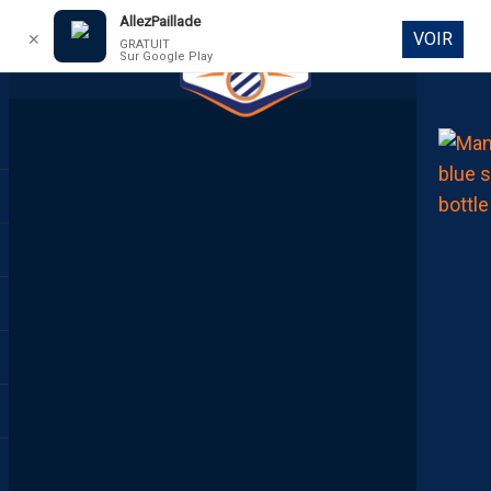
AllezPaillade
VOIR
✕
GRATUIT
Sur Google Play
DIRECT