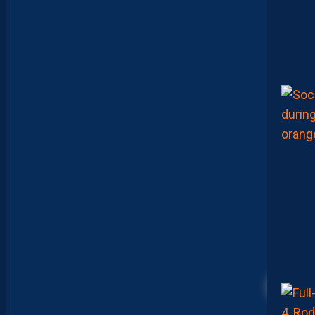
R
T
E
N
T
L
E
T
O
U
R
N
O
I
U
N
A
F
U
1
7
F
A
V
E
C
L
40
E
M
A
R
O