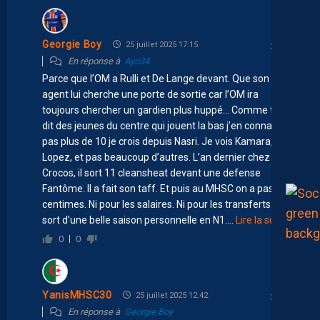
Georgie Boy
25 juillet 2025 17:15
En réponse à
Ayo34
Parce que l’OM a Rulli et De Lange devant. Que son
agent lui cherche une porte de sortie car l’OM ira
toujours chercher un gardien plus huppé… Comme tu l’a
dit des jeunes du centre qui jouent la bas j’en connais
pas plus de 10 je crois depuis Nasri. Je vois Kamara,
Lopez, et pas beaucoup d’autres. L’an dernier chez les
Crocos, il sort 11 cleansheat devant une defense
Fantôme. Il a fait son taff. Et puis au MHSC on a pas un
centimes. Ni pour les salaires. Ni pour les transferts. Il
sort d’une belle saison personnelle en N1.
…
Lire la suite »
0
0
YanisMHSC30
25 juillet 2025 12:42
En réponse à
Georgie Boy