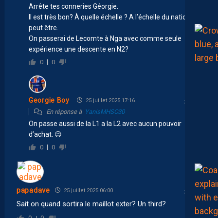
Arrête tes conneries Géorgie.
Il est très bon? À quelle échelle ? A l’échelle du national
peut être.
On passerai de Lecomte à Nga avec comme seule
expérience une descente en N2?
0
0
Georgie Boy
25 juillet 2025 17:16
En réponse à
YanisMHSC30
On passe aussi de la L1 a la L2 avec aucun pouvoir
d’achat. 😉
0
0
papadave
25 juillet 2025 06:00
Sait on quand sortira le maillot exter? Un third?