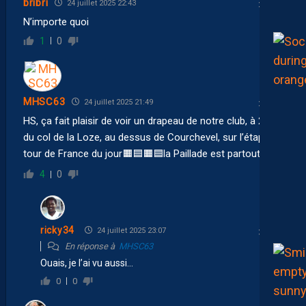
bribri
24 juillet 2025 22:43
N’importe quoi
1
0
MHSC63
24 juillet 2025 21:49
HS, ça fait plaisir de voir un drapeau de notre club, à 2 km
du col de la Loze, au dessus de Courchevel, sur l’étape du
tour de France du jour🟧🟦🟧🟦la Paillade est partout.
4
0
ricky34
24 juillet 2025 23:07
En réponse à
MHSC63
Ouais, je l’ai vu aussi…
0
0