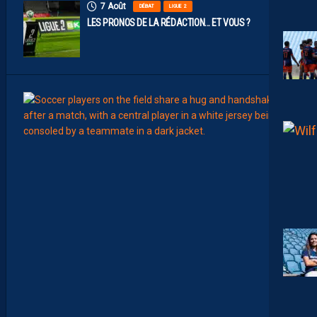
7 Août
DÉBAT
LIGUE 2
LES PRONOS DE LA RÉDACTION… ET VOUS ?
7
Août
MERCA
T
É
J
I
S
A
V
A
N
I
E
R
,
B
R
Y
A
N
T