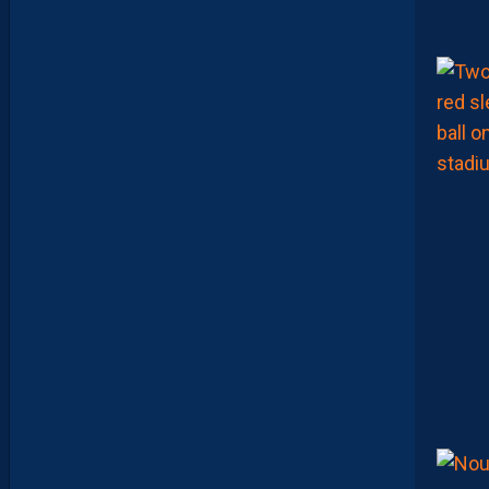
A
Ï
M
A
M
A
A
T
O
U
G
E
T
Z
E
Ï
N
E
B
B
E
N
Y
E
B
K
A
R
E
M
P
O