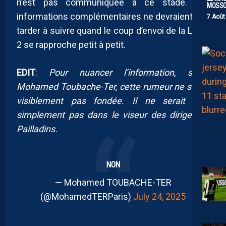
n’est pas communiquée à ce stade. Les
MOSS
informations complémentaires ne devraient pas
7 Août
tarder à suivre quand le coup d’envoi de la Ligue
2 se rapproche petit à petit.
EDIT
:
Pour nuancer l’information, selon
Mohamed Toubache-Ter, cette rumeur ne serait
visiblement pas fondée. Il ne serait tout
simplement pas dans le viseur des dirigeants
Pailladins.
NON
— Mohamed TOUBACHE-TER
(@MohamedTERParis)
July 24, 2025