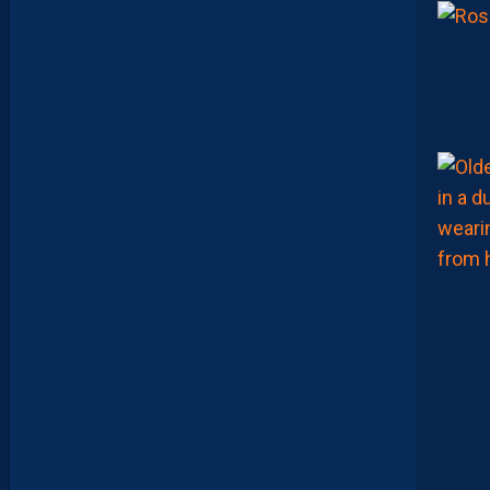
E
I
X
E
I
R
A
…
L
E
S
I
N
F
O
S
D
E
M
O
H
A
M
E
D
T
O
U
B
A
C
H