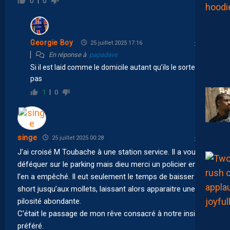
0
0
Georgie Boy
25 juillet 2025 17:16
En réponse à
papadave
Si il est laid comme le domicile autant qu’ils le sortent
pas
1
0
singe
25 juillet 2025 00:28
J’ai croisé M Toubache à une station service. Il a voulu
déféquer sur le parking mais dieu merci un policier en civil
l’en a empêché. Il eut seulement le temps de baisser son
short jusqu’aux mollets, laissant alors apparaitre une
pilosité abondante.
C’était le passage de mon rêve consacré à notre insider
préféré.