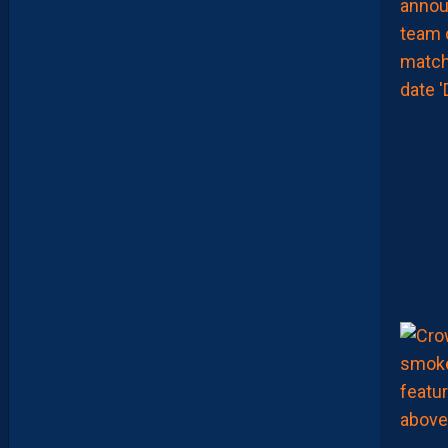
R
?
D
U
P
R
O
M
U
D
I
J
O
N
N
A
I
S
?
Z
O
U
M
A
N
A
C
A
M
A
R
A