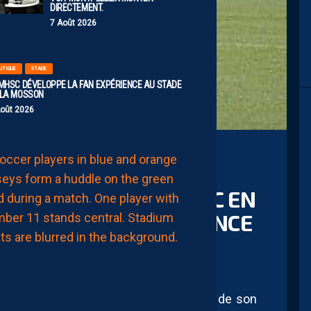
DIRECTEMENT.
7 Août 2026
UTIQUE
STADE
 MHSC DÉVELOPPE LA FAN EXPÉRIENCE AU STADE
 LA MOSSON
Août 2026
EFFECTIF
LES
NOUVEAUX
OINT LES U19N DU MHSC EN
NUMÉROS
DE
NOS
L’OLYMPIQUE DE VALENCE
PAILLADINS
7
Août
2026
ub poursuit son travail de fond au sein de son