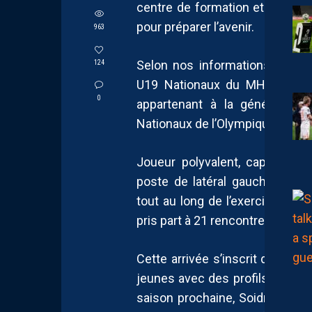
centre de formation et contin
pour préparer l’avenir.
963
Selon nos informations, le jeu
124
U19 Nationaux du MHSC à com
0
appartenant à la génération 
Nationaux de l’Olympique de Va
Joueur polyvalent, capable d’
poste de latéral gauche, Soidri
tout au long de l’exercice 2025
pris part à 21 rencontres et inscr
Cette arrivée s’inscrit dans l
jeunes avec des profils à fort p
saison prochaine, Soidri-Eddin