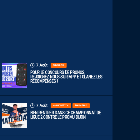
E
F
A
C
E
À
D
I
J
O
N
7 Août
CONCOURS
POUR LE CONCOURS DE PRONOS,
REJOIGNEZ-NOUS SUR MPP ET GLANEZ LES
RÉCOMPENSES !
7 Août
AVANT-MATCH
MHSC-DFCO
BIEN RENTRER DANS CE CHAMPIONNAT DE
LIGUE 2 CONTRE LE PROMU DIJON