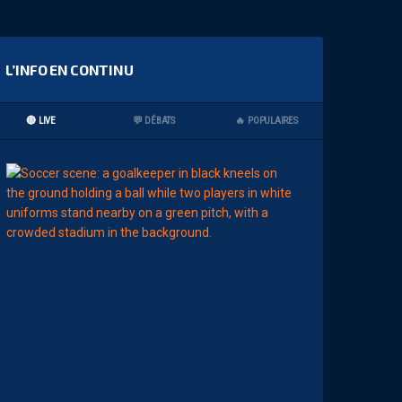
L’INFO EN CONTINU
🔴 LIVE
💬 DÉBATS
🔥 POPULAIRES
00:02
MHSC-DFCO
L
’
A
R
B
I
T
R
E
D
E
L
A
R
E