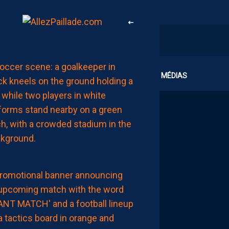
MHSC-DFCO
CLUB
MÉDIAS
L’ARBITRE
DE
LA
RENCONTRE
AUJOURD'HUI
à
00:02
MHSC-DFCO
NOTRE
COMPO
PROBABLE
FACE
À
DIJON