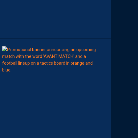
N
C
O
N
T
R
E
00:00
MHSC-DFCO
N
O
T
R
E
C
O
M
P
O
P
R
O
B
A
B
L