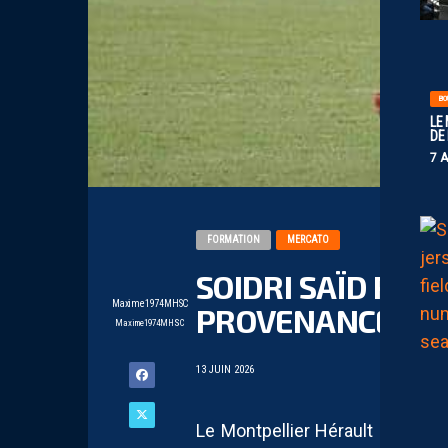
BO
LE
DE
7 
FORMATION
MERCATO
SOIDRI SAÏD REJ
Maxime1974MHSC
PROVENANCE DE 
Maxime1974MHSC
13 JUIN 2026
Le Montpellier Hérault Sport Cl