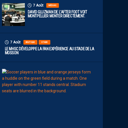
7 Août
MÉDIAS
DAVID GLUZMAN DE L’AFTER FOOT VOIT
MONTPELLIER MONTER DIRECTEMENT.
7 Août
BOUTIQUE
STADE
LE MHSC DÉVELOPPE LA FAN EXPÉRIENCE AU STADE DE LA
MOSSON
7
Août
EFFECTIF
L
E
S
N
O
U
V
E
A
U
X