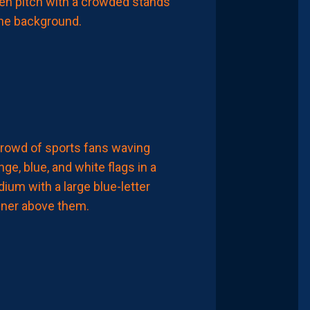
ZOUAOUI
NE
REJOINDRA
PAS
MONTPELLIER…
6
Août
2026
CHRONIQUES
PAILLADEVINTAGE
PAILLADEVINTAGE
#15
–
LES
ANTIQUITÉS
DE
LA
PAILLADE
6
Août
2026