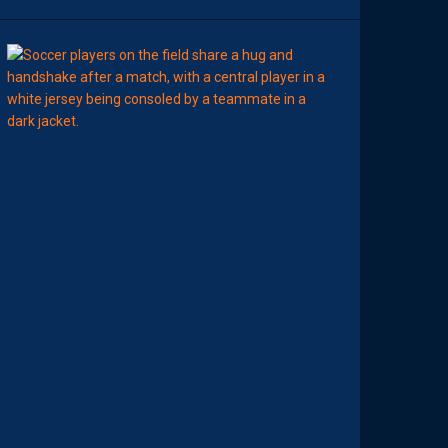
7
Août
MERCATO
T
É
J
I
S
A
V
A
N
I
E
R
,
B
R
Y
A
N
T
E
I
X
E
I
R