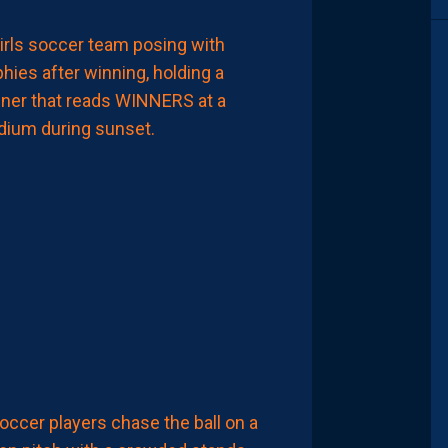
FÉMININES
FORMATION
SÉLECTION
CHAÏMA
MAATOUG
ET
ZEÏNEB
BENYEBKA
REMPORTENT
LE
TOURNOI
UNAF
U17F
AVEC
LE
MAROC
7
Août
2026
MERCATO
YANIS