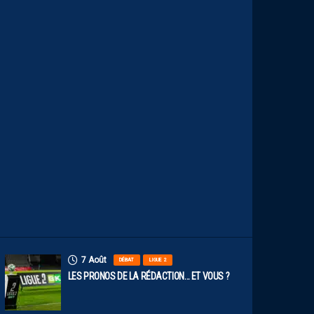
N
U
M
É
R
O
S
D
E
N
O
S
P
A
I
L
L
A
D
I
N
S
7 Août
DÉBAT
LIGUE 2
LES PRONOS DE LA RÉDACTION… ET VOUS ?