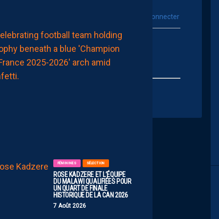
vous connecter
Se connecter avec :
MHSC-DFCO
ur poster un commentaire
MÉFIANCE
DE
RIGUEUR
FACE
À
UN
PROMU
AMBITIEUX
7
Août
2026
FÉMININES
SÉLECTION
ROSE KADZERE ET L’ÉQUIPE
DU MALAWI QUALIFIÉES POUR
UN QUART DE FINALE
HISTORIQUE DE LA CAN 2026
7 Août 2026