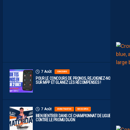
A
B
L
E
F
A
C
E
À
D
I
J
O
N
7 Août
CONCOURS
POUR LE CONCOURS DE PRONOS, REJOIGNEZ-NOUS
SUR MPP ET GLANEZ LES RÉCOMPENSES !
7 Août
AVANT-MATCH
MHSC-DFCO
BIEN RENTRER DANS CE CHAMPIONNAT DE LIGUE 2
CONTRE LE PROMU DIJON