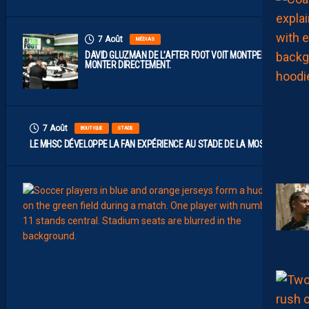
7 Août
MÉDIAS
DAVID GLUZMAN DE L’AFTER FOOT VOIT MONTPELLIER
MONTER DIRECTEMENT.
7 Août
BOUTIQUE
STADE
LE MHSC DÉVELOPPE LA FAN EXPÉRIENCE AU STADE DE LA MOSSON
7
Août
EFFECT
L
E
S
N
O
U
V
E
A