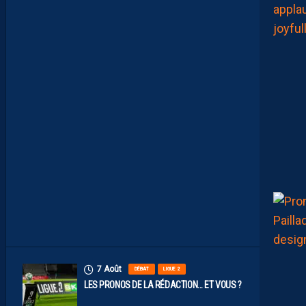
U
X
N
U
M
É
R
O
S
D
E
N
O
S
P
A
I
L
L
A
D
I
N
S
7 Août
DÉBAT
LIGUE 2
LES PRONOS DE LA RÉDACTION… ET VOUS ?