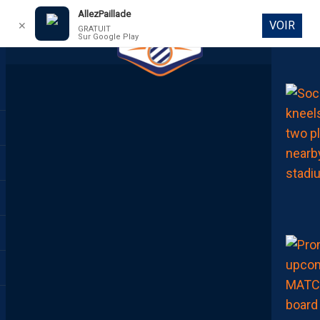
AllezPaillade
VOIR
✕
GRATUIT
Sur Google Play
DIRECT