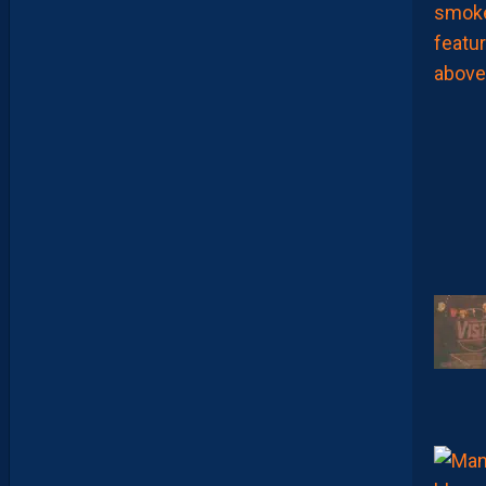
S
E
N
V
O
I
E
N
T
,
E
N
C
O
R
E
,
L
A
P
A
I
L
L
A
D
E
E
N
B
A
R