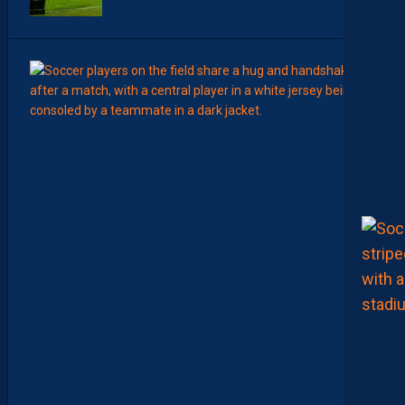
7
Août
MERCA
T
É
J
I
S
A
V
A
N
I
E
R
,
B
R
Y
A
N
T
E
I
X
E