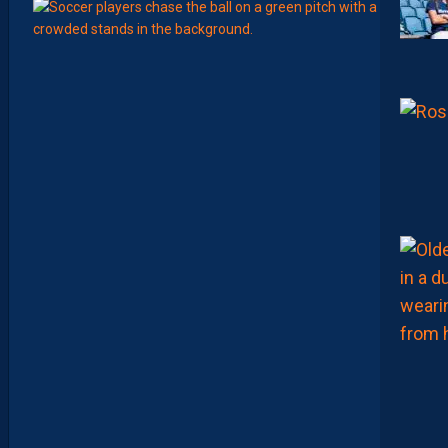
6
Août
MERCA
Y
A
N
I
S
Z
O
U
A
O
U
I
N
E
R
E
J
O
I
N
D
R
A
P
A
S
M
O