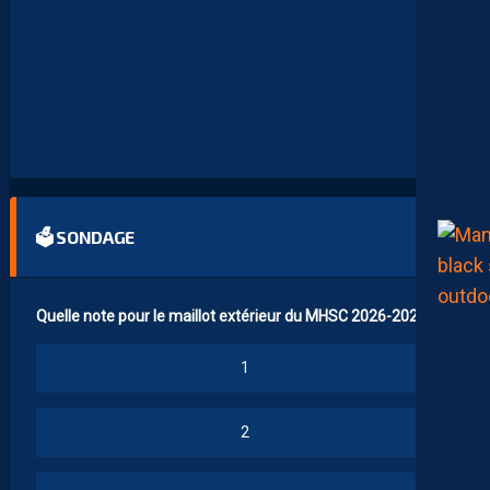
N
T
P
E
L
L
I
E
R
…
🗳 SONDAGE
Quelle note pour le maillot extérieur du MHSC 2026-2027 ?
1
2