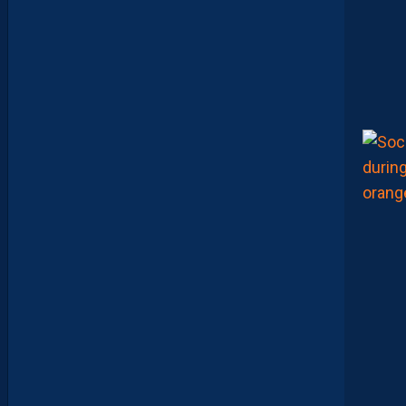
I
R
A
…
L
E
S
I
N
F
O
S
D
E
M
O
H
A
M
E
D
T
O
U
B
A
C
H
E
-
T
E