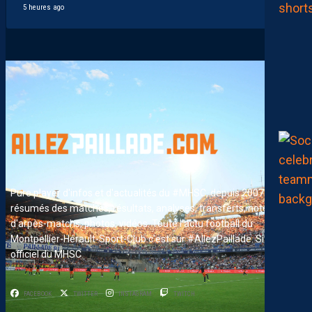
5 heures ago
Pure player d'infos et d'actualités du #MHSC, depuis 2007. News,
résumés des matches, résultats, analyses, transferts, notes
d'arpès-matchs, photos, vidéos. Toute l'actu football du
Montpellier-Hérault-Sport-Club c'est sur #AllezPaillade. Site non-
officiel du MHSC
FACEBOOK
TWITTER
INSTAGRAM
TWITCH