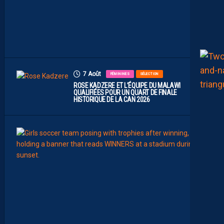
I
T
I
E
U
X
7 Août
FÉMININES
SÉLECTION
ROSE KADZERE ET L’ÉQUIPE DU MALAWI
QUALIFIÉES POUR UN QUART DE FINALE
HISTORIQUE DE LA CAN 2026
7
Août
FÉMIN
FORM
SÉLE
C
H
A
Ï
M
A
M