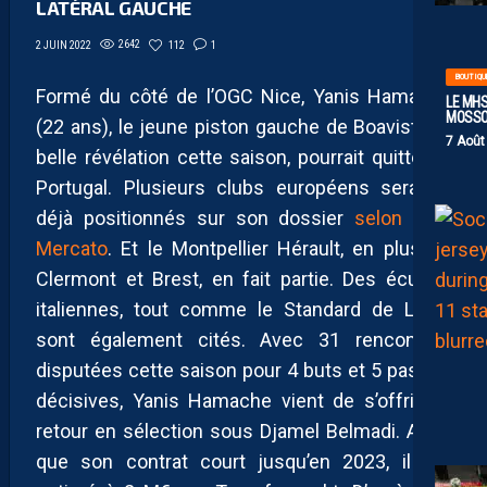
LATÉRAL GAUCHE
2642
112
1
2 JUIN 2022
BOUTIQU
Formé du côté de l’OGC Nice, Yanis Hamache
LE MHS
MOSS
(22 ans), le jeune piston gauche de Boavista et
7 Août
belle révélation cette saison, pourrait quitter le
Portugal. Plusieurs clubs européens seraient
déjà positionnés sur son dossier
selon Foot
Mercato
. Et le Montpellier Hérault, en plus de
Clermont et Brest, en fait partie. Des écuries
italiennes, tout comme le Standard de Liège
sont également cités. Avec 31 rencontres
disputées cette saison pour 4 buts et 5 passes
décisives, Yanis Hamache vient de s’offrir un
retour en sélection sous Djamel Belmadi. Alors
que son contrat court jusqu’en 2023, il est