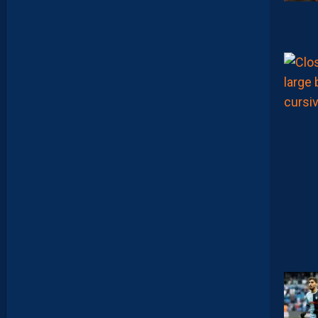
I
D
G
L
U
Z
M
A
N
D
E
L
’
A
F
T
E
R
F
O
O
T
.
L
E
S
R
E
P
L
A
Y