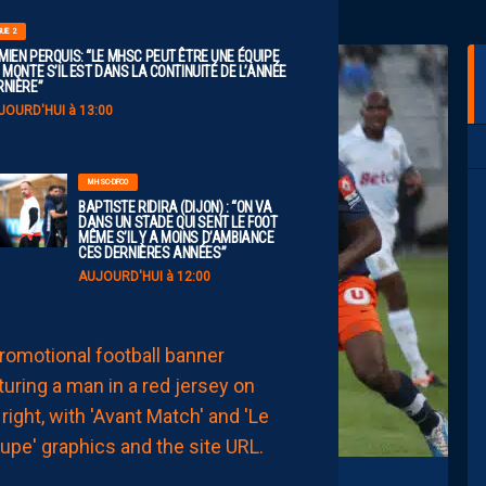
GUE 2
MIEN PERQUIS: “LE MHSC PEUT ÊTRE UNE ÉQUIPE
 MONTE S’IL EST DANS LA CONTINUITÉ DE L’ANNÉE
RNIÈRE”
JOURD'HUI à 13:00
MHSC-DFCO
BAPTISTE RIDIRA (DIJON) : “ON VA
DANS UN STADE QUI SENT LE FOOT
MÊME S’IL Y A MOINS D’AMBIANCE
CES DERNIÈRES ANNÉES”
AUJOURD'HUI à 12:00
MHSC-DFCO
LE
GROUPE
PAILLADIN
CONTRE
DIJON
AUJOURD'HUI