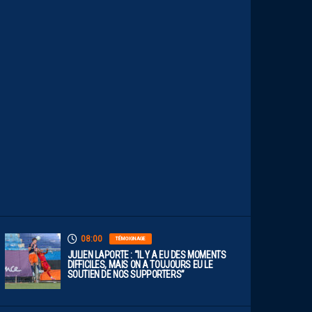
S
C
E
S
T
U
N
C
L
U
B
D
E
L
I
G
U
E
1
”
08:00
TÉMOIGNAGE
JULIEN LAPORTE : “IL Y A EU DES MOMENTS
DIFFICILES, MAIS ON A TOUJOURS EU LE
SOUTIEN DE NOS SUPPORTERS”