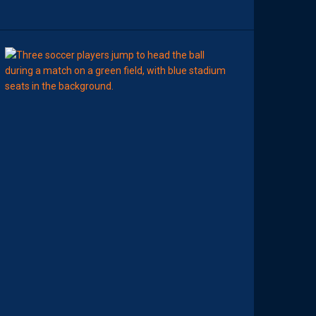
N
09:00
LIGUE 2
MHSC-DFCO
M
A
M
A
D
O
U
C
A
M
A
R
A
:
“
J
E
N
E
V
E
U