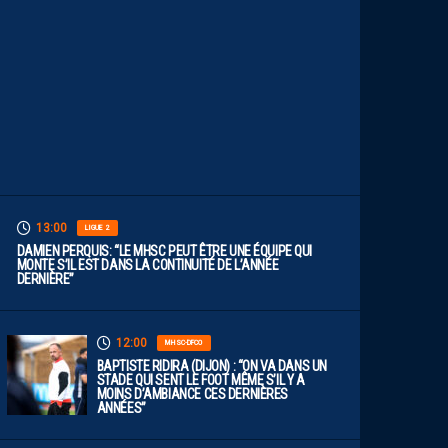
U
T
V
I
S
E
R
H
A
U
T
”
13:00
LIGUE 2
DAMIEN PERQUIS: “LE MHSC PEUT ÊTRE UNE ÉQUIPE QUI
MONTE S’IL EST DANS LA CONTINUITÉ DE L’ANNÉE
DERNIÈRE”
12:00
MHSC-DFCO
BAPTISTE RIDIRA (DIJON) : “ON VA DANS UN
STADE QUI SENT LE FOOT MÊME S’IL Y A
MOINS D’AMBIANCE CES DERNIÈRES
ANNÉES”