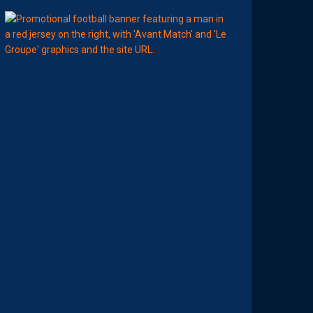
11:00
MHSC-DFCO
L
E
G
R
O
U
P
E
P
A
I
L
L
A
D
I
N
C
O
N
T
R
E
D
I
J
O