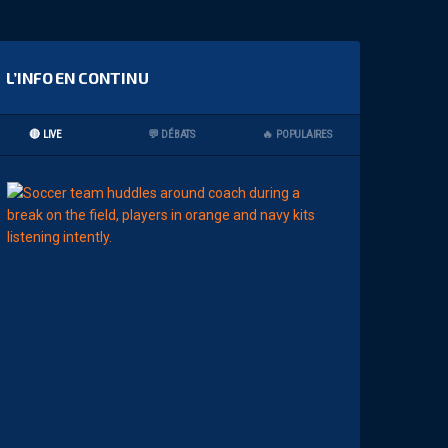
L’INFO EN CONTINU
🔴 LIVE
💬 DÉBATS
🔥 POPULAIRES
15:00
LIGUE 2
Z
O
U
M
A
N
A
C
A
M
A
R
A
:
“