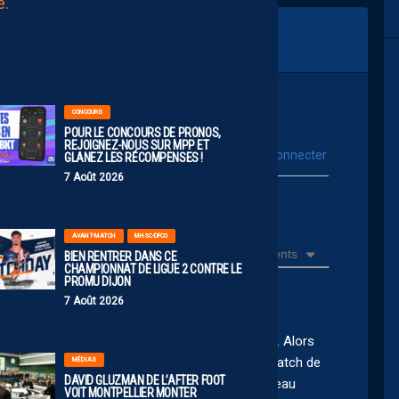
AUJOURD'HUI
à
00:00
CONCOURS
POUR LE CONCOURS DE PRONOS,
REJOIGNEZ-NOUS SUR MPP ET
vous connecter
Se connecter avec :
GLANEZ LES RÉCOMPENSES !
7 Août 2026
ur poster un commentaire
AVANT-MATCH
MHSC-DFCO
Récents
BIEN RENTRER DANS CE
CHAMPIONNAT DE LIGUE 2 CONTRE LE
PROMU DIJON
7 Août 2026
e complotisme, c’est facile, on peut le faire aussi. Alors
 l’Évian TG, qui n’avait rien à jouer, a sorti le match de
MÉDIAS
DAVID GLUZMAN DE L’AFTER FOOT
re nous. Remontés comme des coucous, le couteau
VOIT MONTPELLIER MONTER