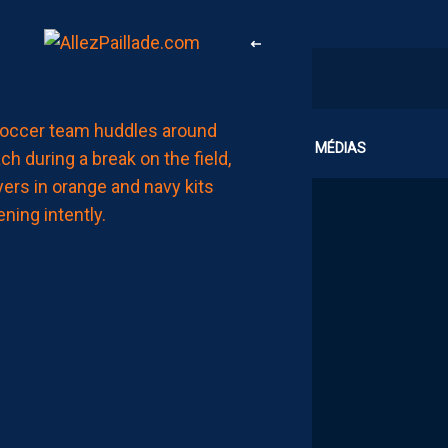
LIGUE 2
CLUB
MÉDIAS
ZOUMANA
CAMARA:
“IL
NE
FAUT
PAS
SE
FIXER
DE
LIMITES.
IL
FAUT
VISER
HAUT”
AUJOURD'HUI
à
15:00