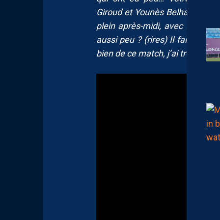
Giroud et Younès Belhanda, le co
plein après-midi, avec un soleil
aussi peu ? (rires) Il faisait c
bien de ce match, j’ai trop de 