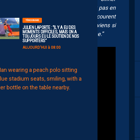
llectif est incroyable, mais… Ce n’était pas en
 qui tape fort pour que les Marseillais courent
TÉMOIGNAGE
haud… Je ne sais pas pourquoi je me souviens si
JULIEN LAPORTE : “IL Y A EU DES
MOMENTS DIFFICILES, MAIS ON A
mémoire ! Mais Younès met un but sublime.
“
TOUJOURS EU LE SOUTIEN DE NOS
SUPPORTERS”
AUJOURD'HUI à 08:00
MHSC-DFCO
QUID
DE
LA
CHALEUR
?
DU
PROMU
DIJONNAIS
?
ZOUMANA
CAMARA
MAITRISE
SES
SUJETS
AUJOURD'HUI