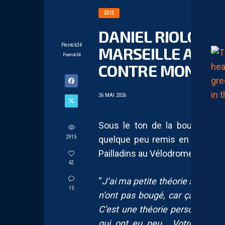
2012
DANIEL RIOLO : “
Pierrick34
MARSEILLE A LAI
Pierrick34
CONTRE MONTPEL
26 MAI 2026
Sous le ton de la boutade, ma
2915
quelque peu remis en question
Pailladins au Vélodrome :
62
“
J’ai ma petite théorie selon laqu
15
n’ont pas bougé, car ça les arr
C’est une théorie personnelle ! 
qui ont eu peu… Votre saison 