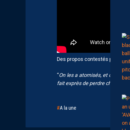
Des propos contestés par Younès
“
On les a atomisés, et ce n’était 
fait exprès de perdre chez nous 
A la une