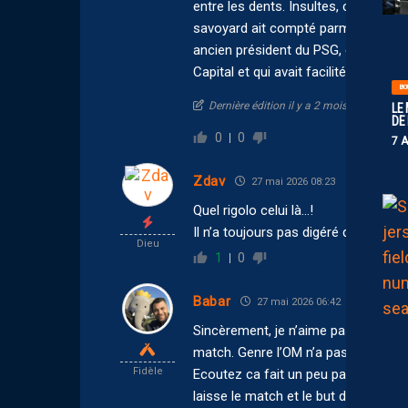
entre les dents. Insultes, carton rou
savoyard ait compté parmi ses action
ancien président du PSG, et Sébasti
Capital et qui avait facilité la cessio
BO
Dernière édition il y a 2 mois par Javary
LE
DE
0
0
7 
Zdav
27 mai 2026 08:23
Quel rigolo celui là…!
Il n’a toujours pas digéré que notr
Dieu
1
0
Babar
27 mai 2026 06:42
Sincèrement, je n’aime pas duuu tout
match. Genre l’OM n’a pas joué a fon
Fidèle
Ecoutez ca fait un peu parti de la l
laisse le match et le but de Belhanda