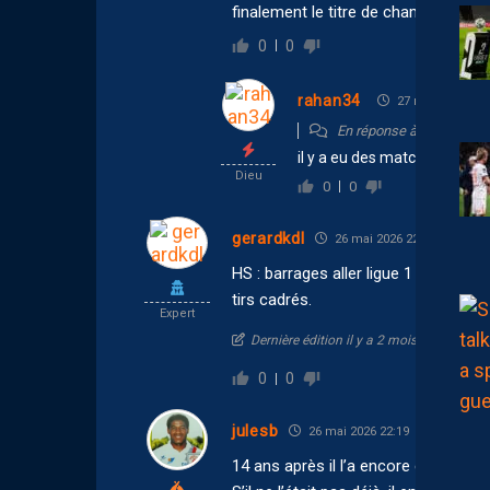
finalement le titre de champions pers
0
0
rahan34
27 mai 2026 07:
En réponse à
Babar
il y a eu des matchs MHSC-O
Dieu
0
0
gerardkdl
26 mai 2026 22:45
HS : barrages aller ligue 1 : Sainté-
tirs cadrés.
Expert
Dernière édition il y a 2 mois par gerardk
0
0
julesb
26 mai 2026 22:19
14 ans après il l’a encore en travers