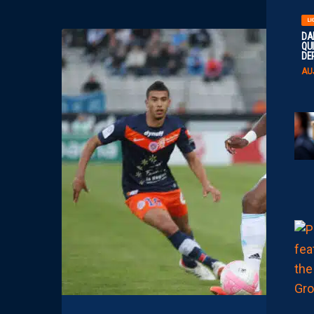
LI
DA
QUI
DE
AU