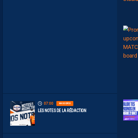
E
C
O
N
S
T
A
M
M
E
N
T
À
L
’
A
R
R
Ê
T
07:00
MHSC-DFCO
LES NOTES DE LA RÉDACTION