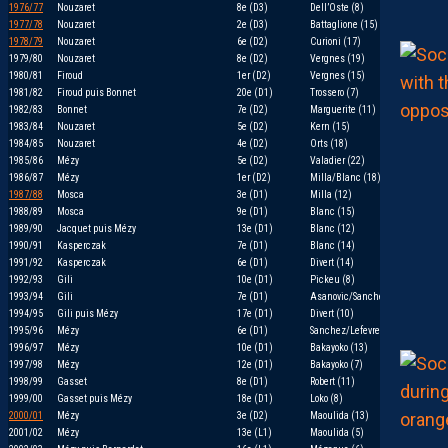
1976/77
Nouzaret
8e (D3)
Dell’Oste (8)
1977/78
Nouzaret
2e (D3)
Battaglione (15)
1978/79
Nouzaret
6e (D2)
Curioni (17)
1979/80
Nouzaret
8e (D2)
Vergnes (19)
1980/81
Firoud
1er (D2)
Vergnes (15)
1981/82
Firoud puis Bonnet
20e (D1)
Trossero (7)
1982/83
Bonnet
7e (D2)
Marguerite (11)
1983/84
Nouzaret
5e (D2)
Kern (15)
1984/85
Nouzaret
4e (D2)
Orts (18)
1985/86
Mézy
5e (D2)
Valadier (22)
1986/87
Mézy
1er (D2)
Milla/Blanc (18)
1987/88
Mosca
3e (D1)
Milla (12)
1988/89
Mosca
9e (D1)
Blanc (15)
1989/90
Jacquet puis Mézy
13e (D1)
Blanc (12)
1990/91
Kasperczak
7e (D1)
Blanc (14)
1991/92
Kasperczak
6e (D1)
Divert (14)
1992/93
Gili
10e (D1)
Pickeu (8)
1993/94
Gili
7e (D1)
Asanovic/Sanchez (8)
1994/95
Gili puis Mézy
17e (D1)
Divert (10)
1995/96
Mézy
6e (D1)
Sanchez/Lefevre (11)
1996/97
Mézy
10e (D1)
Bakayoko (13)
1997/98
Mézy
12e (D1)
Bakayoko (7)
1998/99
Gasset
8e (D1)
Robert (11)
1999/00
Gasset puis Mézy
18e (D1)
Loko (8)
2000/01
Mézy
3e (D2)
Maoulida (13)
2001/02
Mézy
13e (L1)
Maoulida (5)