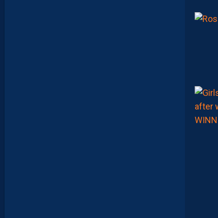
F
C
O
:
D
E
S
D
É
B
U
T
S
F
R
U
S
T
R
A
N
T
S
E
T
D
É
J
À
D
E
S