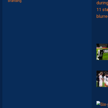
A
T
T
R
I
B
U
E
Z
V
O
S
P
R
E
M
I
È
R
E
S
N
O
T
E
S
D
E
L
A
S