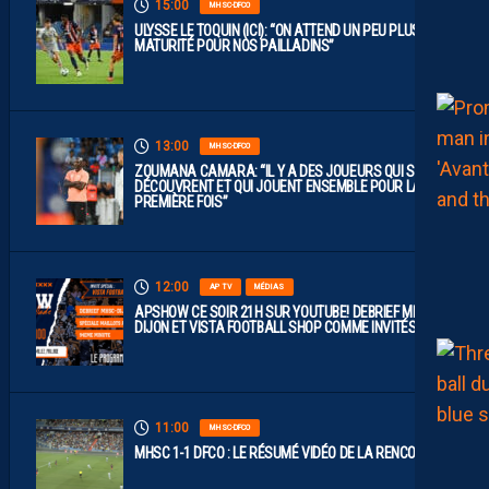
15:00
MHSC-DFCO
ULYSSE LE TOQUIN (ICI): “ON ATTEND UN PEU PLUS DE
MATURITÉ POUR NOS PAILLADINS”
13:00
MHSC-DFCO
ZOUMANA CAMARA: “IL Y A DES JOUEURS QUI SE
DÉCOUVRENT ET QUI JOUENT ENSEMBLE POUR LA
PREMIÈRE FOIS”
12:00
AP TV
MÉDIAS
APSHOW CE SOIR 21H SUR YOUTUBE! DEBRIEF MHSC-
DIJON ET VISTA FOOTBALL SHOP COMME INVITÉS !
11:00
MHSC-DFCO
MHSC 1-1 DFCO : LE RÉSUMÉ VIDÉO DE LA RENCONTRE