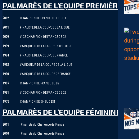
PALMARÈS DE L’EQUIPE PREMIÈRE
2012
CHAMPION DE FRANCE DE LIGUE 1
2011
FINALISTE DE LA COUPE DE LA LIGUE
2009
VICE CHAMPION DE FRANCE DE D2
1999
VAINQUEUR DE LA COUPE INTERTOTO
1994
FINALISTE DE LA COUPE DE FRANCE
1992
VAINQUEUR DE LA COUPE DE LA LIGUE
1990
VAINQUEUR DE LA COUPE DE FRANCE
1987
CHAMPION DE FRANDE DE D2
1981
VICE-CHAMPION DE FRANCE DE D2
1976
CHAMPION DE DH SUD EST
PALMARÈS DE L’EQUIPE FÉMININE
2011
Finaliste du Challenge de France
2010
Finaliste du Challenge de France