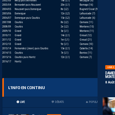
2002/03
Mézy puis Bernardet
16e (L1)
Mézague (6)
2003/04
Bernardet puis Nouzaret
20e (L1)
Bamogo (16)
2004/05
Nouzaret puis Domergue
8e (L2)
Bugnet/Cissé (9)
2005/06
Domergue
12e (L2)
Lafourcade (7)
2006/07
Domergue puis Courbis
15e (L2)
Lafourcade (6)
2007/08
Courbis
8e (L2)
Camara (11)
2008/09
Courbis
2e (L2)
Montano (15)
2009/10
Girard
5e (L1)
Montano (11)
2010/11
Girard
14e (L1)
Giroud (12)
2011/12
Girard
1er (L1)
Giroud (21)
2012/13
Girard
9e (L1)
Camara (10)
2013/14
Fernandez (Jean) puis Courbis
15e (L1)
Cabella (14)
2014/15
Courbis
7e (L1)
Barrios (11)
2015/16
Courbis puis Hantz
12e (L1)
Camara (7)
2016/17
Hantz
LIGUE 2
DAMIEN
MONTE 
8 Août
L’INFO EN CONTINU
🔴 LIVE
💬 DÉBATS
🔥 POPULAIRES