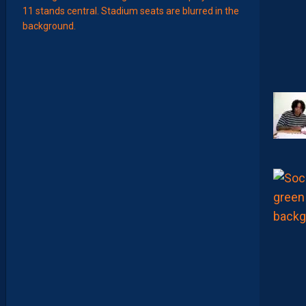
EFFECT
L
E
S
N
O
U
V
E
A
U
X
N
U
M
É
R
O
S
D
E
N
O
S
P
A
I
L
L
A
D
I