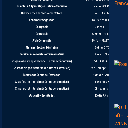
Directeur Adjoint Organisation et Sécurité
Pierre BOURDEL
Directeur des services comptables
Paul TARRINHA
Contrôleur de gestion
Laurianne DUPRET
Comptable
Oriane PELTIER
Comptable
Clémentine FADAT
Aide-Comptable
Myriam MARTINEZ
Manager Section Féminine
Sydney BITON
Secrétaire Générale section amateur
Aline DENIZOT
Responsable vie quotidienne (Centre de formation)
Patrick CHAUVRY
Reponsable pôle scolarité (Centre de Formation)
Jean-Philippe CÉLÉRIER
Secrétariat Centre de Formation
Nathalie LABORIE
Chauffeur et intendant (Centre de formation)
Frédéric MASI
Chauffeur et intendant (Centre de formation)
Christian MASI
Accueil – Secrétariat
Élodie RAMOS