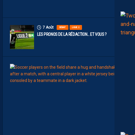
N
S
7 Août
DÉBAT
LIGUE 2
LES PRONOS DE LA RÉDACTION… ET VOUS ?
7
Août
MERCA
T
É
J
I
S
A
V
A
N
I
E
R
,