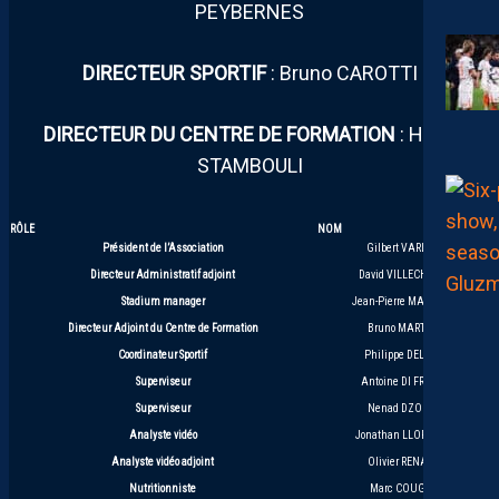
PEYBERNES
DIRECTEUR SPORTIF
: Bruno CAROTTI
DIRECTEUR DU CENTRE DE FORMATION
: Henri
STAMBOULI
RÔLE
NOM
Président de l’Association
Gilbert VARLOT
Directeur Administratif adjoint
David VILLECHAISE
Stadium manager
Jean-Pierre MASSINES
Directeur Adjoint du Centre de Formation
Bruno MARTINI
Coordinateur Sportif
Philippe DELAYE
Superviseur
Antoine DI FRAYA
Superviseur
Nenad DZODIC
Analyste vidéo
Jonathan LLORENTE
Analyste vidéo adjoint
Olivier RENARD
Nutritionniste
Marc COUGET