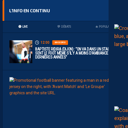
L’INFO EN CONTINU
🔴 LIVE
💬 DÉBATS
🔥 POPULAIRES
12:00
MHSC-DFCO
BAPTISTE RIDIRA (DIJON) : “ON VA DANS UN STADE QUI
SENT LE FOOT MÊME S’IL Y A MOINS D’AMBIANCE CES
DERNIÈRES ANNÉES”
11:00
MHSC-
L
E
G
R
O
U
P
E
P