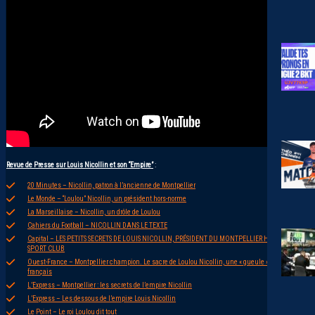
Revue de Presse sur Louis Nicollin et son “Empire”
:
20 Minutes – Nicollin, patron à l’ancienne de Montpellier
Le Monde – “Loulou” Nicollin, un président hors-norme
La Marseillaise – Nicollin, un drôle de Loulou
Cahiers du Football – NICOLLIN DANS LE TEXTE
Capital – LES PETITS SECRETS DE LOUIS NICOLLIN, PRÉSIDENT DU MONTPELLIER HÉRAULT
SPORT CLUB
Ouest-France – Montpellier champion. Le sacre de Loulou Nicollin, une « gueule » du foot
français
L’Express – Montpellier : les secrets de l’empire Nicollin
L’Express – Les dessous de l’empire Louis Nicollin
Le Point – Le roi Loulou dit tout