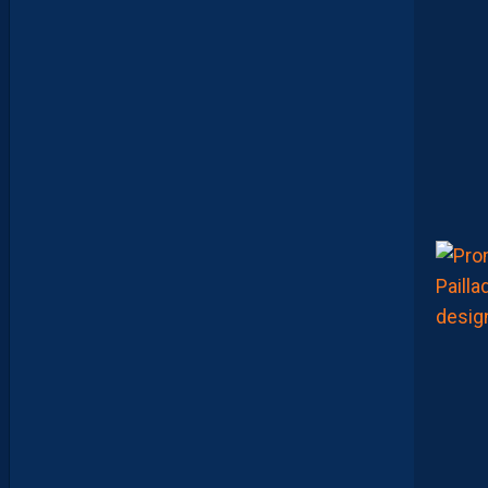
A
D
O
U
C
A
M
A
R
A
:
“
J
E
N
E
V
E
U
X
P
A
S
P
A
R
A
I
T
R
E
P