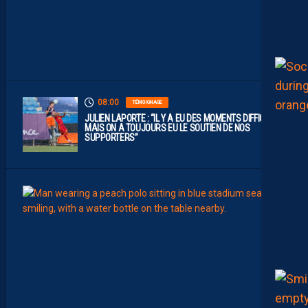
L
I
G
U
E
1
”
08:00
TÉMOIGNAGE
JULIEN LAPORTE : “IL Y A EU DES MOMENTS DIFFICILES,
MAIS ON A TOUJOURS EU LE SOUTIEN DE NOS
SUPPORTERS”
07:00
MHSC-
Q
U
I
D
D
E
L
A
C