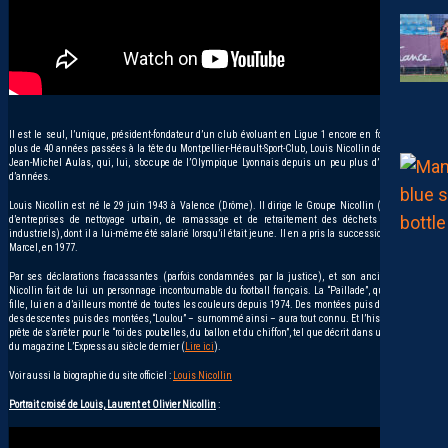
Il est le seul, l’unique, président-fondateur d’un club évoluant en Ligue 1 encore en fonction ! Avec
plus de 40 années passées à la tête du Montpellier-Hérault-Sport-Club, Louis Nicollin devance de loin
Jean-Michel Aulas, qui, lui, s’occupe de l’Olympique Lyonnais depuis un peu plus d’une vingtaine
d’années.
Louis Nicollin est né le 29 juin 1943 à Valence (Drôme). Il dirige le Groupe Nicollin (un ensemble
d’entreprises de nettoyage urbain, de ramassage et de retraitement des déchets ménagers et
industriels), dont il a lui-même été salarié lorsqu’il était jeune. Il en a pris la succession de son père,
Marcel, en 1977.
Par ses déclarations fracassantes (parfois condamnées par la justice), et son ancienneté, Louis
Nicollin fait de lui un personnage incontournable du football français. La “Paillade”, qu’il appelle sa
fille, lui en a d’ailleurs montré de toutes les couleurs depuis 1974. Des montées puis des descentes,
des descentes puis des montées, “Loulou” – surnommé ainsi – aura tout connu. Et l’histoire n’est pas
prête de s’arrêter pour le “roi des poubelles, du ballon et du chiffon”, tel que décrit dans une biographie
du magazine L’Express au siècle dernier (
Lire ici
).
Voir aussi la biographie du site officiel :
Louis Nicollin
Portrait croisé de Louis, Laurent et Olivier Nicollin
: