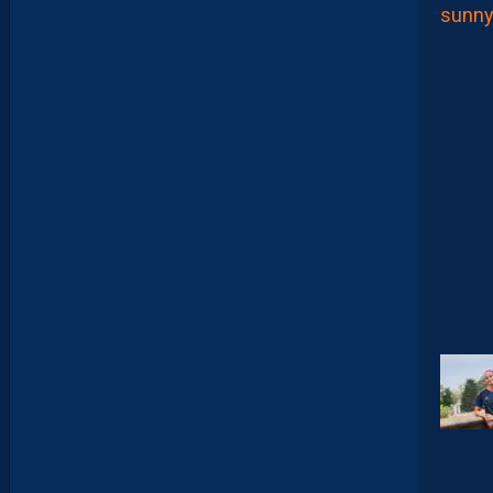
H
A
L
E
U
R
?
D
U
P
R
O
M
U
D
I
J
O
N
N
A
I
S
?
Z
O
U
M
A
N
A
C