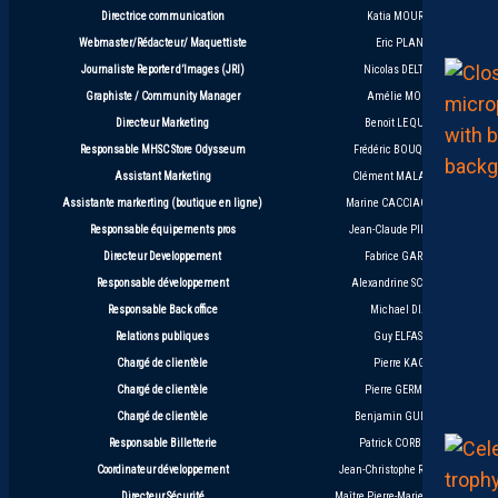
Directrice communication
Katia MOURAD
Webmaster/Rédacteur/ Maquettiste
Eric PLANE
Journaliste Reporter d’Images (JRI)
Nicolas DELTORT
Graphiste / Community Manager
Amélie MORIN
Directeur Marketing
Benoit LE QUÉRÉ
Responsable MHSC Store Odysseum
Frédéric BOUQUANT
Assistant Marketing
Clément MALAFOSSE
Assistante markerting (boutique en ligne)
Marine CACCIAGUERRA
Responsable équipements pros
Jean-Claude PIPITONE
Directeur Developpement
Fabrice GARCIA
Responsable développement
Alexandrine SCHNELL
Responsable Back office
Michael DIAZ
Relations publiques
Guy ELFASSY
Chargé de clientèle
Pierre KAGY
Chargé de clientèle
Pierre GERMAIN
Chargé de clientèle
Benjamin GUILLOU
Responsable Billetterie
Patrick CORBOLIN
Coordinateur développement
Jean-Christophe ROUVIÈRE
Directeur Sécurité
Maître Pierre-Marie GRAPPIN