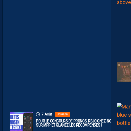
E
C
O
M
P
O
P
R
O
B
A
B
L
E
F
A
C
E
À
D
I
J
O
N
7 Août
CONCOURS
POUR LE CONCOURS DE PRONOS, REJOIGNEZ-NOUS
SUR MPP ET GLANEZ LES RÉCOMPENSES !