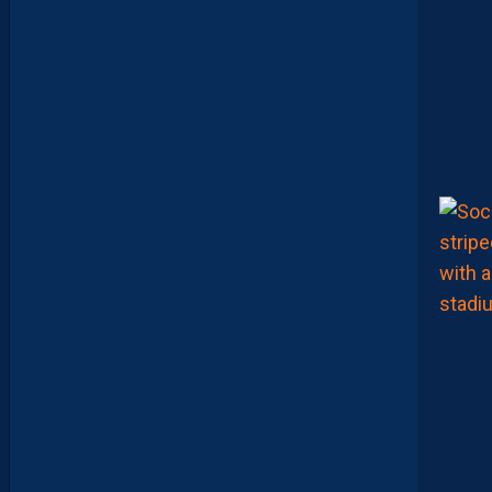
R
É
T
E
N
T
I
E
U
X
,
M
A
I
S
L
E
M
H
S
C
E
S
T
U
N
C
L
U
B
D
E