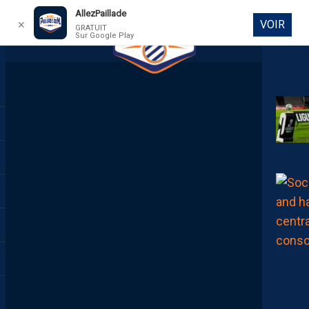
AllezPaillade
VOIR
✕
GRATUIT
Sur Google Play
DIRECT