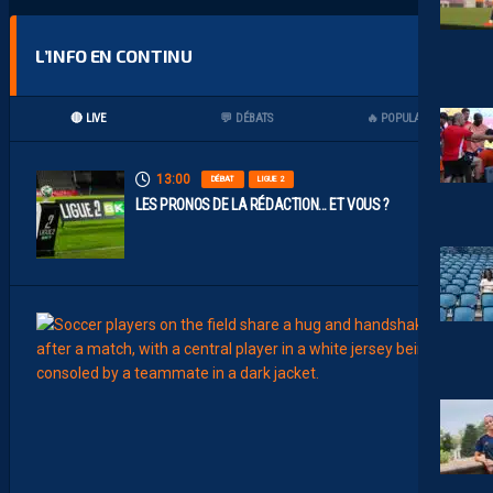
L’INFO EN CONTINU
🔴 LIVE
💬 DÉBATS
🔥 POPULAIRES
13:00
DÉBAT
LIGUE 2
LES PRONOS DE LA RÉDACTION… ET VOUS ?
12:00
MERCA
T
É
J
I
S
A
V
A