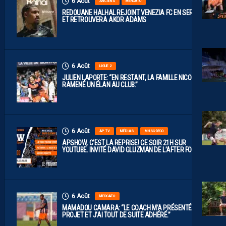
6 Août
ANCIENS
MERCATO
REDOUANE HALHAL REJOINT VENEZIA FC EN SERIE A
ET RETROUVERA AKOR ADAMS
6 Août
LIGUE 2
JULIEN LAPORTE: “EN RESTANT, LA FAMILLE NICOLLIN A
RAMENÉ UN ÉLAN AU CLUB.”
6 Août
AP TV
MÉDIAS
MHSC-DFCO
APSHOW, C’EST LA REPRISE! CE SOIR 21H SUR
YOUTUBE. INVITÉ DAVID GLUZMAN DE L’AFTER FOOT.
6 Août
MERCATO
MAMADOU CAMARA: “LE COACH M’A PRÉSENTÉ LE
PROJET ET J’AI TOUT DE SUITE ADHÉRÉ.”