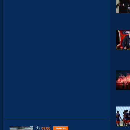
E
R
F
O
O
T
.
L
E
S
R
E
P
L
A
Y
S
S
O
N
T
D
I
S
P
O
S
.
09:00
FINANCES