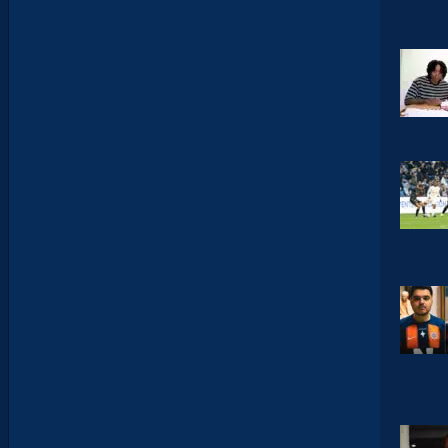
S
0
2
#
0
1
,
I
N
V
I
T
É
D
A
V
I
D
G
L
U
Z
M
A
N
D
E
L
’
A
F
T