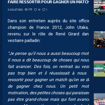
FAIRE RESSORTIR POUR GAGNER UN MATCH”
373
61
1
5 JUILLET 2026
Dans son entretien auprès du site officiel, le
champion de France 2012, John Utaka, est
revenu sur le rôle de René Girard dans le
vestiaire pailladin:
“Je pense qu’il nous a aussi beaucoup motivés.
Il nous a dit beaucoup de choses qui nous ont
fait avancer. Des fois, on rentrait au vestiaire
pas trop bien et il réussissait à nous faire
ressortir pour gagner un match qu’on se devait
de gagner chez nous. Un petit mot de
motivation, des petites choses qui paraissent ne
pas être grand-chose mais qui font avancer et