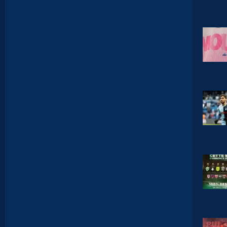
N
I
E
R
,
B
R
Y
A
N
T
E
I
X
E
I
R
A
…
L
E
S
I
N
F
O
S
D
E
M
O
H