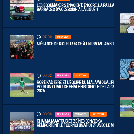
LES BOOKMAKERS ENVOIENT, ENCORE, LA PAILLADE EN
BARRAGES D’ACCESSION À LA LIGUE 1
07:00
MHSC-DFCO
MÉFIANCE DE RIGUEUR FACE À UN PROMU AMBITIEUX
00:02
FÉMININES
SÉLECTION
ROSE KADZERE ET L’ÉQUIPE DU MALAWI QUALIFIÉES
POUR UN QUART DE FINALE HISTORIQUE DE LA CAN
2026
00:00
FÉMININES
FORMATION
SÉLECTION
CHAÏMA MAATOUG ET ZEÏNEB BENYEBKA
REMPORTENT LE TOURNOI UNAF U17F AVEC LE MAROC