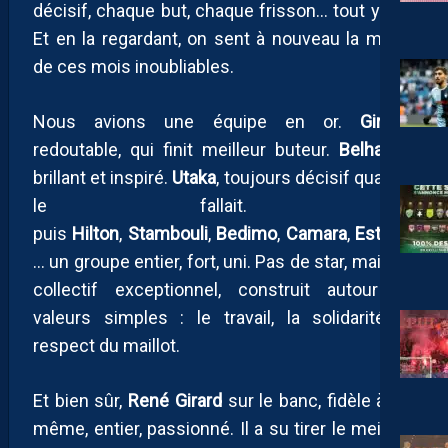
décisif, chaque but, chaque frisson… tout y est.
Et en la regardant, on sent à nouveau la magie
de ces mois inoubliables.
Nous avions une équipe en or.
Giroud
,
redoutable, qui finit meilleur buteur.
Belhanda
,
brillant et inspiré.
Utaka
, toujours décisif quand il
le fallait. Et
puis
Hilton
,
Stambouli
,
Bedimo
,
Camara
,
Estrada
… un groupe entier, fort, uni. Pas de star, mais un
collectif exceptionnel, construit autour de
valeurs simples : le travail, la solidarité, le
respect du maillot.
Et bien sûr,
René Girard
sur le banc, fidèle à lui-
même, entier, passionné. Il a su tirer le meilleur