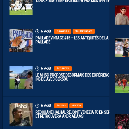
YANIS ZOUAOUI NE REJOINDRA PAS MONTPELLIER…
6 Août
CHRONIQUES
PAILLADEVINTAGE
PAILLADEVINTAGE #15 – LES ANTIQUITÉS DE LA
PAILLADE
6 Août
ACTUALITÉS
LE MHSC PROPOSE DÉSORMAIS DES EXPÉRIENCES
INSIDE AVEC SERSOU
6 Août
ANCIENS
MERCATO
REDOUANE HALHAL REJOINT VENEZIA FC EN SERIE A
ET RETROUVERA AKOR ADAMS