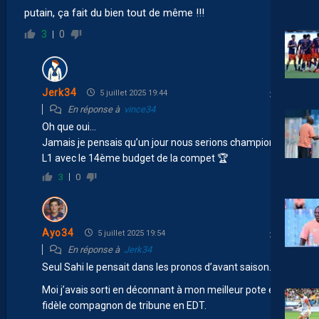
putain, ça fait du bien tout de même !!!
3
0
Jerk34
5 juillet 2025 19:44
En réponse à
vince34
Oh que oui…
Jamais je pensais qu’un jour nous serions champion de
L1 avec le 14ème budget de la compet 🏆
3
0
Ayo34
5 juillet 2025 19:54
En réponse à
Jerk34
Seul Sahi le pensait dans les pronos d’avant saison.
Moi j’avais sorti en déconnant à mon meilleur pote et
fidèle compagnon de tribune en EDT.