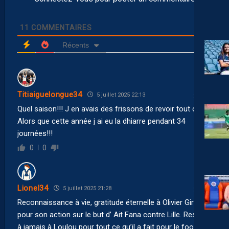
11
COMMENTAIRES
Récents
Titiaiguelongue34
5 juillet 2025 22:13
Quel saison!!! J en avais des frissons de revoir tout ça!
Alors que cette année j ai eu la dhiarre pendant 34
journées!!!
0
0
Lionel34
5 juillet 2025 21:28
Reconnaissance à vie, gratitude éternelle à Olivier Giroud
pour son action sur le but d’ Ait Fana contre Lille. Respect
à jamais à Loulou pour tout ce qu’il a fait pour le foot à