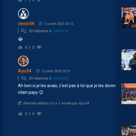
vince34
5 juillet 2025 20:12
En réponse à
Serein34
😂
0
0
Ayo34
5 juillet 2025 20:21
En réponse à
Serein34
Ah ben si je les avais, c’est pas à toi que je les donnerai
vilain papy 😉
Dernière édition il y a 1 année par Ayo34
0
0