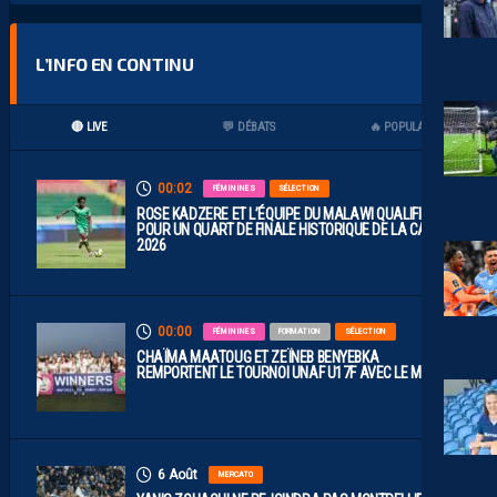
L’INFO EN CONTINU
🔴 LIVE
💬 DÉBATS
🔥 POPULAIRES
00:02
FÉMININES
SÉLECTION
ROSE KADZERE ET L’ÉQUIPE DU MALAWI QUALIFIÉES
POUR UN QUART DE FINALE HISTORIQUE DE LA CAN
2026
00:00
FÉMININES
FORMATION
SÉLECTION
CHAÏMA MAATOUG ET ZEÏNEB BENYEBKA
REMPORTENT LE TOURNOI UNAF U17F AVEC LE MAROC
6 Août
MERCATO