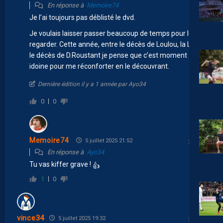
En réponse à
Memoire74
Je l’ai toujours pas déblisté le dvd.
Je voulais laisser passer beaucoup de temps pour le
regarder. Cette année, entre le décès de Loulou, la L2 et
le décès de D.Roustant je pense que c’est moment
idoine pour me réconforter en le découvrant.
Dernière édition il y a 1 année par Ayo34
0
0
Memoire74
5 juillet 2025 21:52
En réponse à
Ayo34
Tu vas kiffer grave !
👍
1
0
vince34
5 juillet 2025 19:32