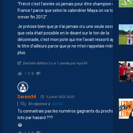
“Frérot c’est l’année où jamais pour être champion de
France ! parce que selon le calendrier Maya on va tous
crever fin 2012”.
Je précise bien que je n’ai jamais cru une seule seconde
que cela était possible en le disant sur le ton de la
déconnade, c’est mon pote qui me l’avait ressorti après
le titre d’ailleurs parce que je ne m’en rappelais même
plus.
Dernière édition il y a 1 année par Ayo34
1
0
Serein34
5 juillet 2025 20:02
En réponse à
Ayo34
Tu connaitrais pas les numéros gagnants du prochain
loto par hasard ???
😂
2
0