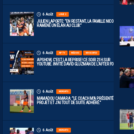
6 Août
LIGUE 2
JULIEN LAPORTE: “EN RESTANT, LA FAMILLE NICOLLIN A
RAMENÉ UN ÉLAN AU CLUB.”
6 Août
AP TV
MÉDIAS
MHSC-DFCO
APSHOW, C’EST LA REPRISE! CE SOIR 21H SUR
YOUTUBE. INVITÉ DAVID GLUZMAN DE L’AFTER FOOT.
6 Août
MERCATO
MAMADOU CAMARA: “LE COACH M’A PRÉSENTÉ LE
PROJET ET J’AI TOUT DE SUITE ADHÉRÉ.”
6 Août
MERCATO