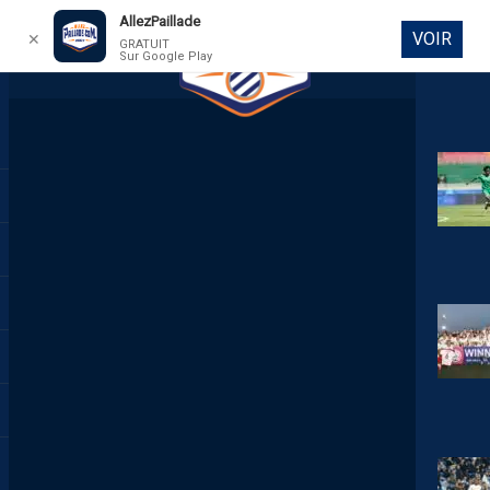
AllezPaillade
VOIR
✕
GRATUIT
Sur Google Play
DIRECT