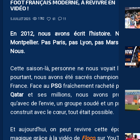
FOOT FRANÇAIS MODERNE, À REVIVRE EN
VIDÉO !
1782
61
11
5 JUILLET 2025
En 2012, nous avons écrit l’histoire. Nous,
Montpellier. Pas Paris, pas Lyon, pas Marseille.
Nous.
Cette saison-là, personne ne nous voyait là. Et
pourtant, nous avons été sacrés champions de
France. Face au
PSG
fraîchement racheté par le
Qatar
et ses millions, nous avons prouvé
qu’avec de l’envie, un groupe soudé et un projet
construit avec le cœur, tout était possible.
Et aujourd’hui, on peut revivre cette épopée
magique grâce à la vidéo de
Floco
, sur YouTube,