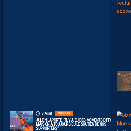
L
E
M
H
S
C
E
S
T
U
N
C
L
U
B
D
E
L
I
G
U
E
1
”
8 Août
TÉMOIGNAGE
JULIEN LAPORTE : “IL Y A EU DES MOMENTS DIFFICILES,
MAIS ON A TOUJOURS EU LE SOUTIEN DE NOS
SUPPORTERS”