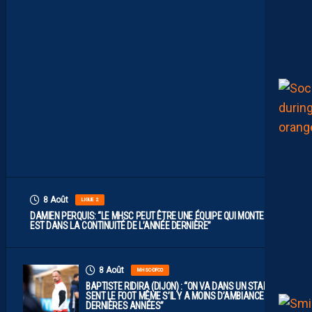
I
L
F
A
U
T
V
I
S
E
R
H
A
U
T
”
8 Août
LIGUE 2
DAMIEN PERQUIS: “LE MHSC PEUT ÊTRE UNE ÉQUIPE QUI MONTE S’IL
EST DANS LA CONTINUITÉ DE L’ANNÉE DERNIÈRE”
8 Août
MHSC-DFCO
BAPTISTE RIDIRA (DIJON) : “ON VA DANS UN STADE QUI
SENT LE FOOT MÊME S’IL Y A MOINS D’AMBIANCE CES
DERNIÈRES ANNÉES”