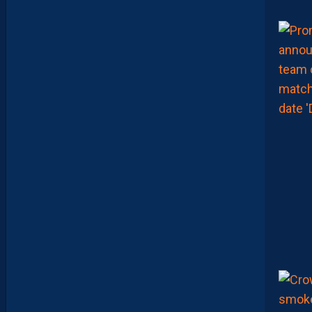
E
V
E
U
X
P
A
S
P
A
R
A
Î
T
R
E
P
R
É
T
E
N
T
I
E
U
X
,
M
A
I
S