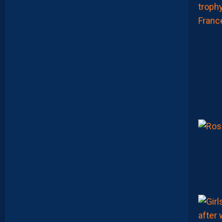
:
D
E
S
D
É
B
U
T
S
F
R
U
S
T
R
A
N
T
S
E
T
D
É
J
À
D
E
S
R
E
G