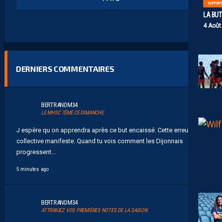
SUPPOR
LA BU
4 Août
DERNIERS COMMENTAIRES
BERTRANDM34
LE MHSC 7ÈME CE DIMANCHE
J espère qu on apprendra après ce but encaissé. Cette erreur
collective manifeste. Quand tu vois comment les Dijonnais
progressent...
5 minutes ago
BERTRANDM34
ATTRIBUEZ VOS PREMIÈRES NOTES DE LA SAISON