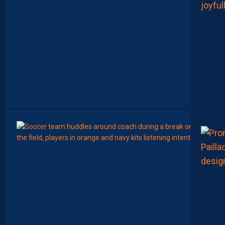
L
E
C
H
A
M
P
I
O
N
N
A
T
”
8
Août
LIGUE 2
Z
O
U
M
A
N
A
C
A
M
A