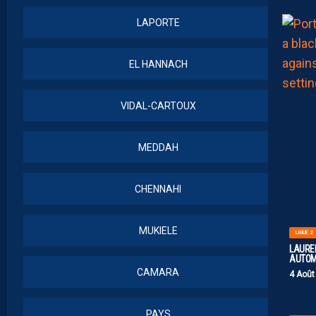
LAPORTE
EL HANNACH
VIDAL-CARTOUX
MEDDAH
CHENNAHI
MUKIELE
LIGUE 2
LAUREN
AUTOM
CAMARA
4 Août
PAYS