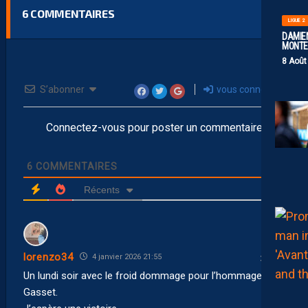
6
COMMENTAIRES
LIGUE 2
DAMIEN
MONTE 
8 Août
S’abonner
vous connecter
Connectez-vous pour poster un commentaire
6
COMMENTAIRES
Récents
lorenzo34
4 janvier 2026 21:55
Un lundi soir avec le froid dommage pour l’hommage a JL
Gasset.