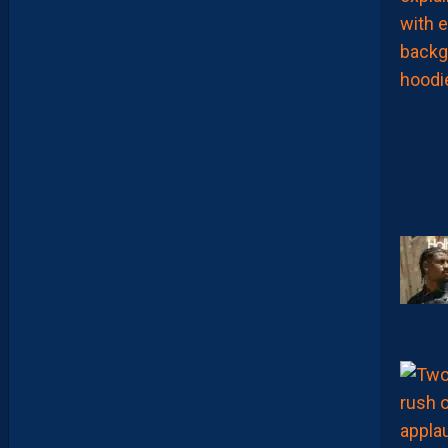
E
:
“
O
N
A
Q
U
’
U
N
E
E
N
V
I
E
,
C
’
E
S
T
C
O
M
M
E
N
C
E
R