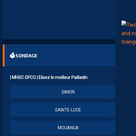
E
S
S
U
J
E
T
S
🗳 SONDAGE
| MHSC-DFCO | Elisez le meilleur Pailladin
SIMON
SAINTE-LUCE
MOUANGA