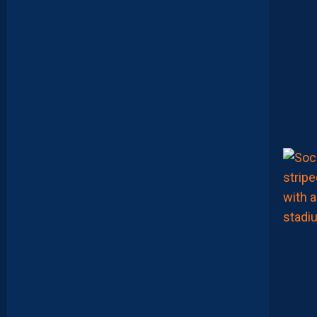
R
A
:
“
I
L
N
E
F
A
U
T
P
A
S
S
E
F
I
X
E
R
D
E
L
I
M
I
T
E
S
.