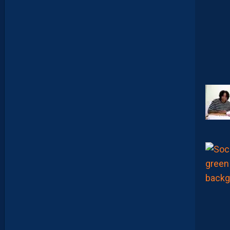
D
I
J
O
N
N
A
I
S
?
Z
O
U
M
A
N
A
C
A
M
A
R
A
M
A
I
T
R
I
S
E
S