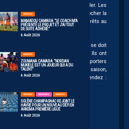
isives, sera l’arme offensive à surveiller. Les
t tout donner pour l’emporter et décrocher la
MERCATO
assement. Les Pailladins devront être prêts au
MAMADOU CAMARA: “LE COACH M’A
PRÉSENTÉ LE PROJET ET J’AI TOUT
une mauvaise note.
DE SUITE ADHÉRÉ.”
6 Août 2026
de son rôle d’arbitre du haut de tableau, se doit
 sur cette saison de la reconstruction. Ils ont
MERCATO
qu’à l’avant-dernière journée et les supporters
ZOUMANA CAMARA: “NORDAN
MUKIELE EST UN JOUEUR QUI A DU
otre onze fétiche. Pour bien clôturer la saison,
TALENT”
6 Août 2026
vec fierté pour le blason que vous défendez :
!
ANCIENS
FÉMININES
MERCATO
SOLÈNE CHAMPAGNAC REJOINT LE
HAVRE POUR UN NOUVEAU DÉFI EN
ARKEMA PREMIÈRE LIGUE
6 Août 2026