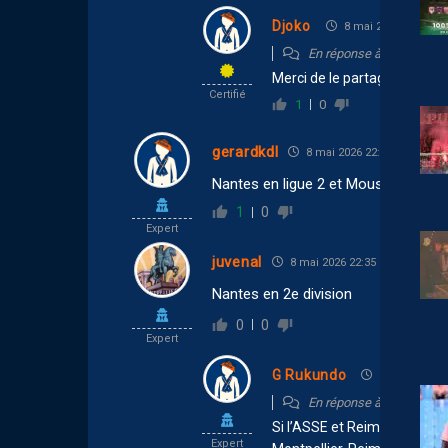
Djoko
8 mai 2026 23:40
En réponse à
Misterben
Merci de le partager 👍
Certifié
1
0
gerardkdl
8 mai 2026 22:43
Nantes en ligue 2 et Mousa Al Tamar
1
0
Expert
juvenal
8 mai 2026 22:35
Nantes en 2e division
0
0
Expert
G Rukundo
8 mai 2026 2
En réponse à
juvenal
Si l’ASSE et Reims ne monte
Expert