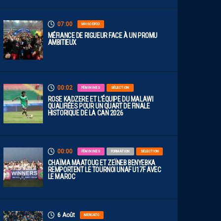
07:00
MHSC-DFCO
MÉFIANCE DE RIGUEUR FACE À UN PROMU
AMBITIEUX
00:02
FÉMININES
SÉLECTION
ROSE KADZERE ET L’ÉQUIPE DU MALAWI
QUALIFIÉES POUR UN QUART DE FINALE
HISTORIQUE DE LA CAN 2026
00:00
FÉMININES
FORMATION
SÉLECTION
CHAÏMA MAATOUG ET ZEÏNEB BENYEBKA
REMPORTENT LE TOURNOI UNAF U17F AVEC
LE MAROC
6 Août
MERCATO