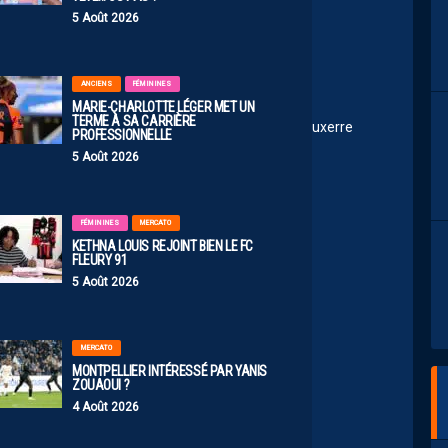
 le barragiste de L1 va descendre.
5 Août 2026
51
ANCIENS
FÉMININES
o
MARIE-CHARLOTTE LÉGER MET UN
TERME À SA CARRIÈRE
er en barrages demain soir si Auxerre les bat car Auxerre
PROFESSIONNELLE
5 Août 2026
FÉMININES
MERCATO
KETHNA LOUIS REJOINT BIEN LE FC
FLEURY 91
5 Août 2026
MERCATO
MONTPELLIER INTÉRESSÉ PAR YANIS
ZOUAOUI ?
4 Août 2026