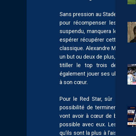
Sans pression au Stade Bauer,
pour récompenser les joueurs 
suspendu, manquera le déplac
espérer récupérer cette place de
classique. Alexandre Mendy aur
un but ou deux de plus, il peut 
titiller le top trois des but
également jouer ses ultimes mi
à son cœur.
Pour le Red Star, sûr de joue
possibilité de terminer deuxiè
vont avoir à cœur de bien finir
possible avec eux. Les Francil
qu’ils sont la plus à l’aise des 