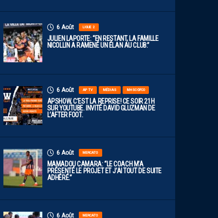
6 Août
LIGUE 2
JULIEN LAPORTE: “EN RESTANT, LA FAMILLE
NICOLLIN A RAMENÉ UN ÉLAN AU CLUB.”
6 Août
AP TV
MÉDIAS
MHSC-DFCO
APSHOW, C’EST LA REPRISE! CE SOIR 21H
SUR YOUTUBE. INVITÉ DAVID GLUZMAN DE
L’AFTER FOOT.
6 Août
MERCATO
MAMADOU CAMARA: “LE COACH M’A
PRÉSENTÉ LE PROJET ET J’AI TOUT DE SUITE
ADHÉRÉ.”
6 Août
MERCATO