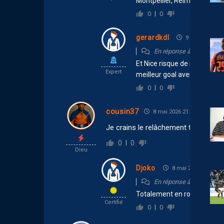
Montpellier, Reims. A voir si
0
0
gerardkdl
9 mai 2026 14:
En réponse à
G Rukund
Et Nice risque de se retrouv
Expert
meilleur goal average
0
0
cousin37
8 mai 2026 21:44
Je crains le relâchement total !
0
0
Dieu
Djoko
8 mai 2026 23:40
En réponse à
cousin37
Totalement en roue libre
Certifié
0
0