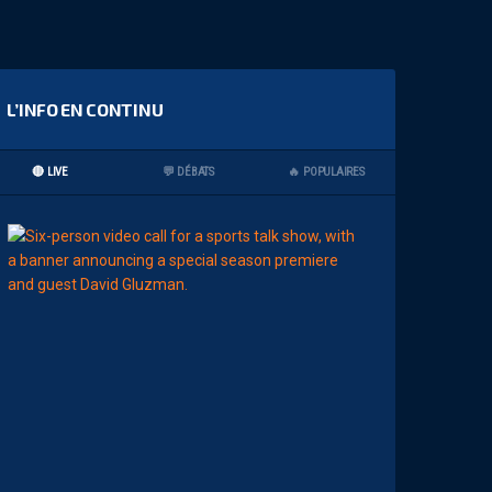
L’INFO EN CONTINU
🔴 LIVE
💬 DÉBATS
🔥 POPULAIRES
11:00
AP TV
MÉDIAS
A
P
S
H
O
W
S
0
2
#
0
1