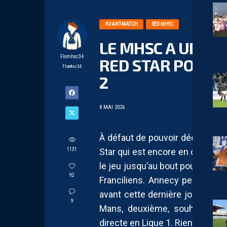
AVANT-MATCH
RED-MHSC
LE MHSC A UN RÔ
Flomhsc34
RED STAR POUR C
Flomhsc34
2
8 MAI 2026
À défaut de pouvoir décrocher l
1131
Star qui est encore en cours p
le jeu jusqu’au bout pour une fi
92
Franciliens. Annecy peut encor
avant cette dernière journée d
9
Mans, deuxième, souhaitera 
directe en Ligue 1. Rien n’est j