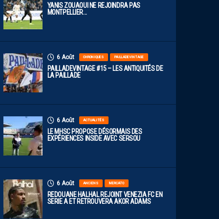
YANIS ZOUAOUI NE REJOINDRA PAS
MONTPELLIER…
6 Août
CHRONIQUES
PAILLADEVINTAGE
PAILLADEVINTAGE #15 – LES ANTIQUITÉS DE
LA PAILLADE
6 Août
ACTUALITÉS
LE MHSC PROPOSE DÉSORMAIS DES
EXPÉRIENCES INSIDE AVEC SERSOU
6 Août
ANCIENS
MERCATO
REDOUANE HALHAL REJOINT VENEZIA FC EN
SERIE A ET RETROUVERA AKOR ADAMS