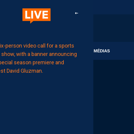
AP TV
CLUB
MÉDIAS
MÉDIAS
APSHOW
S02#01,
INVITÉ
DAVID
GLUZMAN
DE
L’AFTER
FOOT.
LES
REPLAYS
SONT
DISPOS.
AUJOURD'HUI
à
11:00