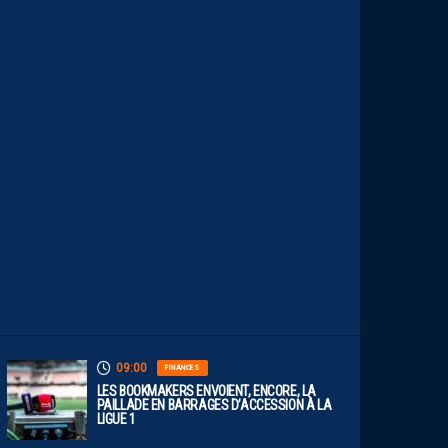
.
L
E
S
R
E
P
L
A
Y
S
S
O
N
T
D
I
S
P
O
S
.
09:00
FINANCES
LES BOOKMAKERS ENVOIENT, ENCORE, LA
PAILLADE EN BARRAGES D’ACCESSION À LA
LIGUE 1