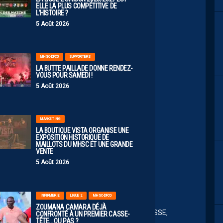
ELLE LA PLUS COMPÉTITIVE DE
L’HISTOIRE ?
5 Août 2026
jah34
MHSC-DFCO
SUPPORTERS
LA BUTTE PAILLADE DONNE RENDEZ-
VOUS POUR SAMEDI !
5 Août 2026
i nominé pour le plus beau but !
MARKETING
LA BOUTIQUE VISTA ORGANISE UNE
EXPOSITION HISTORIQUE DE
MAILLOTS DU MHSC ET UNE GRANDE
VENTE
5 Août 2026
2:41
INFIRMERIE
LIGUE 2
MHSC-DFCO
ZOUMANA CAMARA DÉJÀ
nt pas, la saison pro en L2: FC Nantes, FC Metz, ASSE,
CONFRONTÉ À UN PREMIER CASSE-
TÊTE… OU PAS ?