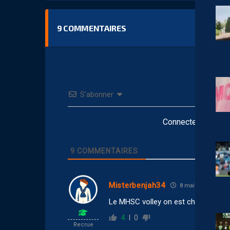
9
COMMENTAIRES
S’abonner
Connectez-vous po
9
COMMENTAIRES
Misterbenjah34
8 mai 2026 23:16
Le MHSC volley on est champion de
4
0
Recrue