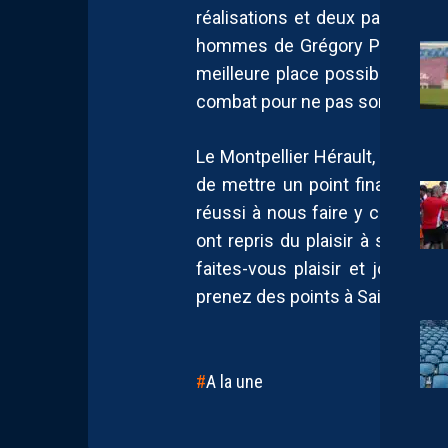
réalisations et deux passes déc
hommes de Grégory Poirier von
meilleure place possible au cl
combat pour ne pas sortir sur 
Le Montpellier Hérault, au-delà 
de mettre un point final positif
réussi à nous faire y croire jus
ont repris du plaisir à suivre n
faites-vous plaisir et jouez a
prenez des points à Saint-Ouen 
A la une