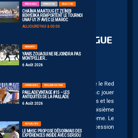
FÉMININES
FORMATION
SÉLECTION
CHAÏMA MAATOUG ET ZEÏNEB
BENYEBKA REMPORTENT LE TOURNOI
UNAF U17F AVEC LE MAROC
LE D’ARBITRE FACE AU
AUJOURD'HUI à 00:00
LORE LA SAISON DE LIGUE
MERCATO
YANIS ZOUAOUI NE REJOINDRA PAS
MONTPELLIER…
6 Août 2026
es barrages, Montpellier va jouer contre le Red
CHRONIQUES
PAILLADEVINTAGE
our la deuxième place. Le MHSC doit donc jouer
PAILLADEVINTAGE #15 – LES
ANTIQUITÉS DE LA PAILLADE
n de saison haletante entre Rodez, Reims et les
6 Août 2026
e y croire tandis que Saint-Étienne, troisième
e championnat peut encore finir cinquième. Le
ACTUALITÉS
conserver cette place synonyme d’accession
LE MHSC PROPOSE DÉSORMAIS DES
oué dans ce haut de tableau.
EXPÉRIENCES INSIDE AVEC SERSOU