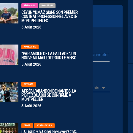
FÉMININES
FORMATION
CEYLIN YILMAZ SIGNE SON PREMIER
CONTRAT PROFESSIONNEL AVEC LE
MONTPELLIER FC
6 Août 2026
MARKETING
“PAR AMOUR DE LA PAILLADE”, UN
vous connecter
Se connecter avec :
NOUVEAU MAILLOT POUR LE MHSC
5 Août 2026
ur poster un commentaire
MERCATO
Récents
APRÈS L’ABANDON DE NANTES, LA
PISTE ZOUAOUI SE CONFIRME À
MONTPELLIER
5 Août 2026
 France
DÉBAT
STATISTIQUES
LA LIGUE 2 SAISON 2026/2027 EST-