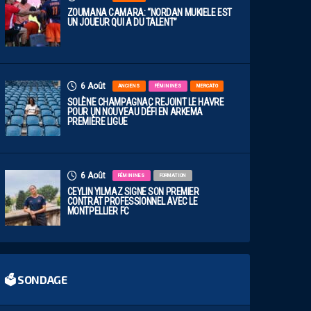
ZOUMANA CAMARA: “NORDAN MUKIELE EST
UN JOUEUR QUI A DU TALENT”
6 Août
ANCIENS
FÉMININES
MERCATO
SOLÈNE CHAMPAGNAC REJOINT LE HAVRE
POUR UN NOUVEAU DÉFI EN ARKEMA
PREMIÈRE LIGUE
6 Août
FÉMININES
FORMATION
CEYLIN YILMAZ SIGNE SON PREMIER
CONTRAT PROFESSIONNEL AVEC LE
MONTPELLIER FC
🗳 SONDAGE