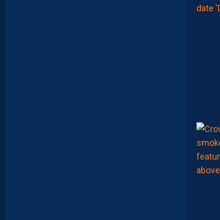
D
O
U
C
A
M
A
R
A
:
“
J
E
N
E
V
E
U
X
P
A
S
P
A
R
A
Î
T
R
E
P
R