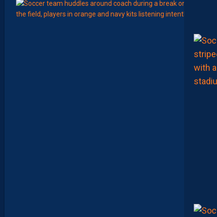
15:00
LIGUE 2
Z
O
U
M
A
N
A
C
A
M
A
R
A
:
“
I
L
N
E
F
A
U
T
P
A
S
S
E