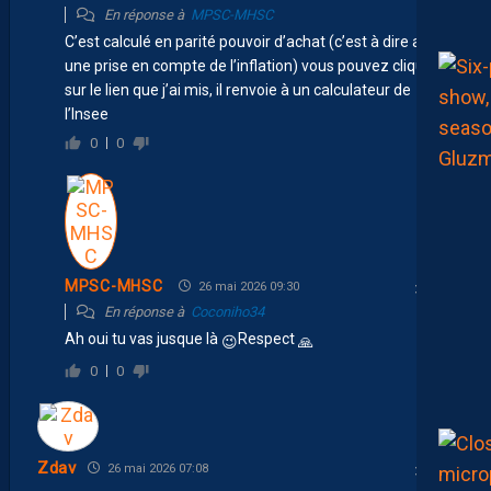
En réponse à
MPSC-MHSC
C’est calculé en parité pouvoir d’achat (c’est à dire avec
une prise en compte de l’inflation) vous pouvez cliquer
sur le lien que j’ai mis, il renvoie à un calculateur de
l’Insee
0
0
MPSC-MHSC
26 mai 2026 09:30
En réponse à
Coconiho34
Ah oui tu vas jusque là
Respect
😉
🙏
0
0
Zdav
26 mai 2026 07:08