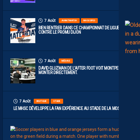
7 Août
AVANT-MATCH
MHSC-DFCO
BIEN RENTRER DANS CE CHAMPIONNAT DE LIGUE 2
CONTRE LE PROMU DIJON
7 Août
MÉDIAS
DAVID GLUZMAN DE L’AFTER FOOT VOIT MONTPELLIER
MONTER DIRECTEMENT.
7 Août
BOUTIQUE
STADE
LE MHSC DÉVELOPPE LA FAN EXPÉRIENCE AU STADE DE LA MOSSON
7
Août
EFFECT