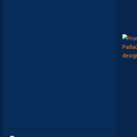
C
’
E
S
T
C
O
M
M
E
N
C
E
R
L
E
C
H
A
M
P
I
O
N
N
A
T
”