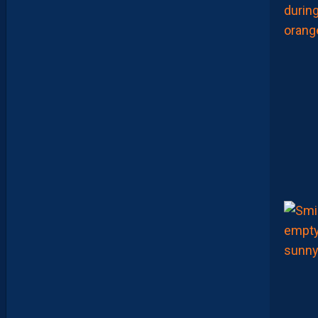
F
I
X
E
R
D
E
L
I
M
I
T
E
S
.
I
L
F
A
U
T
V
I
S
E
R
H
A
U
T
”