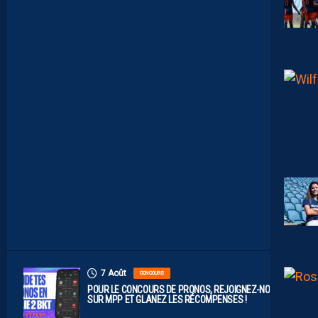
C
O
M
P
O
P
R
O
B
A
B
L
E
F
A
C
E
À
D
I
J
O
N
7 Août
CONCOURS
POUR LE CONCOURS DE PRONOS, REJOIGNEZ-NOUS
SUR MPP ET GLANEZ LES RÉCOMPENSES !