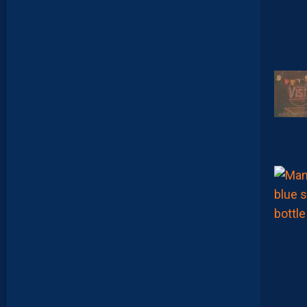
É
T
E
N
T
I
E
U
X
,
M
A
I
S
L
E
M
H
S
C
E
S
T
U
N
C
L
U
B
D
E
L