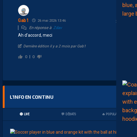
Gab1
26 mai 2026 13:46
En réponse à
Zdav
Ah d’accord, meci
Dernière édition il y a 2 mois par Gab1
0
0
L’INFO EN CONTINU
🔴 LIVE
💬 DÉBATS
🔥 POPULAIRES
17:00