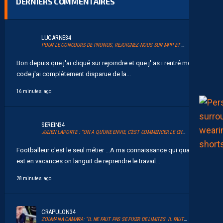
DERNIERS COMMENTAIRES
LUCARNE34
POUR LE CONCOURS DE PRONOS, REJOIGNEZ-NOUS SUR MPP ET GLANEZ LES RÉCOMPENSES !
Bon depuis que j'ai cliqué sur rejoindre et que j' as i rentré mon
code j'ai complètement disparue de la...
16 minutes ago
SEREIN34
JULIEN LAPORTE : “ON A QU’UNE ENVIE, C’EST COMMENCER LE CHAMPIONNAT”
Footballeur c'est le seul métier ...A ma connaissance qui quand on
est en vacances on languit de reprendre le travail...
28 minutes ago
CRAPULON34
ZOUMANA CAMARA: “IL NE FAUT PAS SE FIXER DE LIMITES. IL FAUT VISER HAUT”