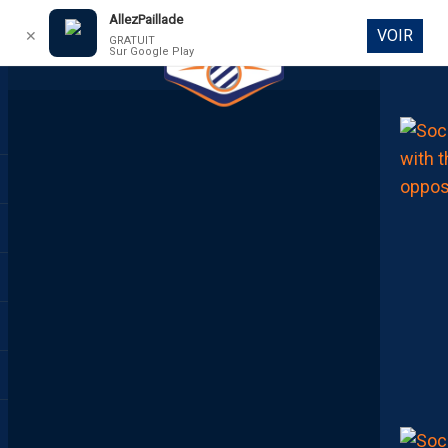
AllezPaillade
VOIR
✕
GRATUIT
Sur Google Play
DIRECT