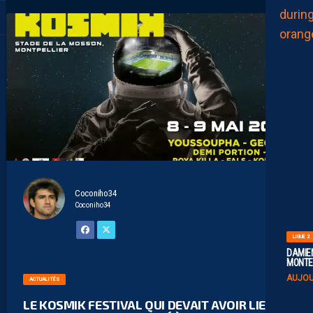
Coconiho34
Coconiho34
LIGUE 2
DAMIEN
MONTE 
AUJOU
ACTUALITÉS
LE KOSMIK FESTIVAL QUI DEVAIT AVOIR LIEU À