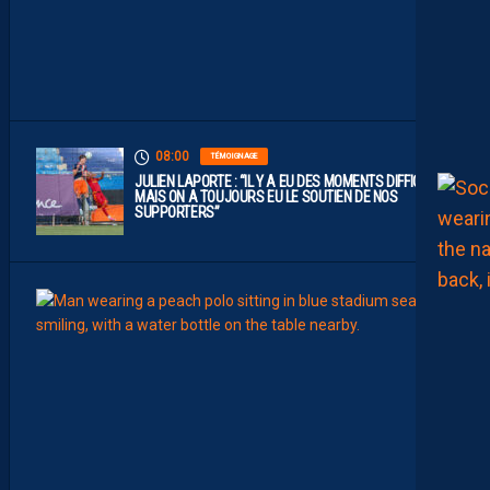
I
G
U
E
1
”
08:00
TÉMOIGNAGE
JULIEN LAPORTE : “IL Y A EU DES MOMENTS DIFFICILES,
MAIS ON A TOUJOURS EU LE SOUTIEN DE NOS
SUPPORTERS”
07:00
MHSC-
Q
U
I
D
D
E
L
A
C