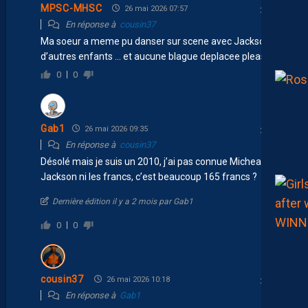
MPSC-MHSC
26 mai 2026 07:57
En réponse à
cousin37
Ma soeur a meme pu danser sur scene avec Jackson et
d’autres enfants … et aucune blague deplacee please.
0
0
Gab1
26 mai 2026 09:35
En réponse à
cousin37
Désolé mais je suis un 2010, j’ai pas connue Micheal
Jackson ni les francs, c’est beaucoup 165 francs ?
Dernière édition il y a 2 mois par Gab1
0
0
cousin37
26 mai 2026 10:18
En réponse à
Gab1