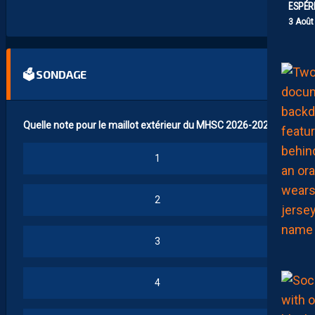
N
ESPÉR
S
3 Août
🗳 SONDAGE
Quelle note pour le maillot extérieur du MHSC 2026-2027 ?
1
2
3
4