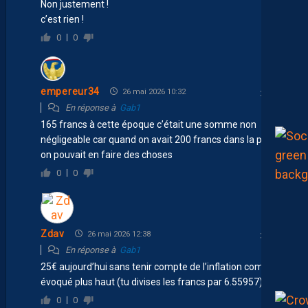
Non justement !
c’est rien !
0
0
empereur34
26 mai 2026 10:32
En réponse à
Gab1
165 francs à cette époque c’était une somme non
négligeable car quand on avait 200 francs dans la poche
on pouvait en faire des choses
0
0
Zdav
26 mai 2026 12:38
En réponse à
Gab1
25€ aujourd’hui sans tenir compte de l’inflation comme
évoqué plus haut (tu divises les francs par 6.55957)
0
0