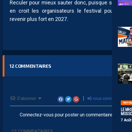
Reculer pour mieux sauter donc, puisque si l’on
en croit les organisateurs le festival pourrait
revenir plus fort en 2027.
12
COMMENTAIRES
S’abonner
vous connecter
BOUTIQU
LE MHS
MOSS
Connectez-vous pour poster un commentaire
7 Août
12
COMMENTAIRES