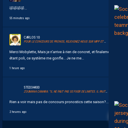
🤣🤣🤣🤣...
55 minutes ago
CARLOS 10
POUR LE CONCOURS DE PRONOS, REJOIGNEZ-NOUS SUR MPP ET GLANEZ LES RÉCOMPENSES !
Merci Mobylette, Mais je n’arrive à rien de concret, et finalement en
étant poli, ce système me gonfle... Je ne me...
1 heure ago
STED34400
ZOUMANA CAMARA: “IL NE FAUT PAS SE FIXER DE LIMITES. IL FAUT VISER HAUT”
Rien a voir mais pas de concours pronostics cette saison?...
12
2 heures ago