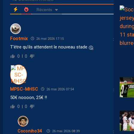
Récents
Footmix
26 mai 2026 17:15
T’être qu’ils attendent le nouveau stade
🤔
0
0
MPSC-MHSC
26 mai 2026 07:54
50€ noooon, 25€ !!
0
0
Coconiho34
26 mai 2026 08:39