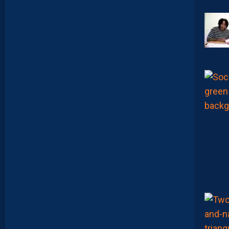
H
A
L
E
U
R
?
D
U
P
R
O
M
U
D
I
J
O
N
N
A
I
S
?
Z
O
U
M
A
N
A
C