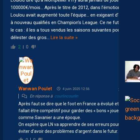
100000€/mois… Après le titre de 2012, dans l’émotion,
Loulou avait augmenté toute l’équipe… en exigeant d’être
à nouveau qualifiés en Champion’s League. Ce ne fut pas
le cas : il les a tous vendus les saisons suivantes pour se
délester des gros
…
Lire la suite »
2
0
Wanwan Poulet
4 juin 2025 12:56
En réponse à
courlincourlin
Après faut se dire que le foot en France a évolué et il
fallait être compétitif pour garder des « bons » joueurs
comme Savanier a une époque.
On espère que LN va apprendre de ses erreurs pour
éviter d’avoir des problèmes d’argent dans le futur.
0
0