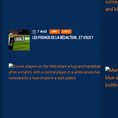
A
D
I
N
S
7 Août
DÉBAT
LIGUE 2
LES PRONOS DE LA RÉDACTION… ET VOUS ?
7
Août
MERCA
T
É
J
I
S
A
V
A
N
I
E