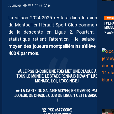
3197
87
30
3 JUIN 2025
La saison 2024-2025 restera dans les annales
BOUTIQU
LE MHS
du Montpellier Hérault Sport Club comme celle
MOSS
de la descente en Ligue 2. Pourtant, une
7 Août
statistique retient l’attention : le
salaire brut
moyen des joueurs montpelliérains s’élève à 75
400 € par mois
.
💰 LE PSG ENCORE UNE FOIS MET UNE CLAQUE À
TOUS LE MONDE, LE STADE RENNAIS DEVANT L'AS
MONACO, L'OL, L'OGC NICE..!
➡️ LA CARTE DU SALAIRE MOYEN, BRUT/MOIS, PAR
JOUEUR, DE CHAQUE CLUB DE LIGUE 1 CETTE SAISON
!
🏆 PSG (647 000€)