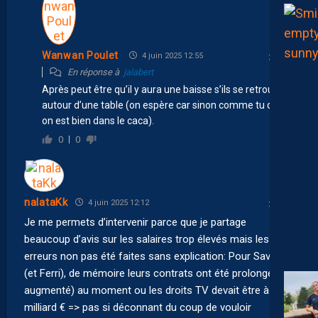
Wanwan Poulet
4 juin 2025 12:55
En réponse à
jalabert
Après peut être qu’il y aura une baisse s’ils se retrouvent
autour d’une table (on espère car sinon comme tu dis,
on est bien dans le caca).
0
0
nalataKk
4 juin 2025 12:12
Je me permets d’intervenir parce que je partage
beaucoup d’avis sur les salaires trop élevés mais les
erreurs non pas été faites sans explication: Pour Savanier
(et Ferri), de mémoire leurs contrats ont été prolongé (et
augmenté) au moment ou les droits TV devait être à 1
milliard € => pas si déconnant du coup de vouloir