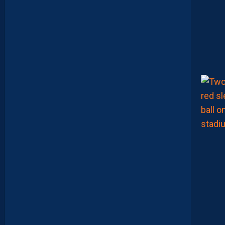
R
,
B
R
Y
A
N
T
E
I
X
E
I
R
A
…
L
E
S
I
N
F
O
S
D
E
M
O
H
A
M
E