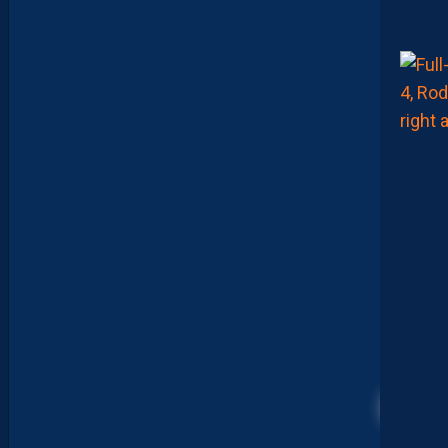
#
0
1
,
I
N
V
I
T
É
D
A
V
I
D
G
L
U
Z
M
A
N
D
E
L
’
A
30
F
T
E
R
F