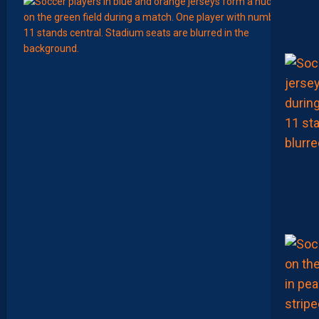
Août
EFFECT
L
E
S
N
O
U
V
E
A
U
X
N
U
M
É
R
O
S
D
E
N
O
S
P
A
I
L
L