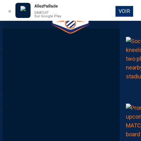
AllezPaillade
VOIR
✕
GRATUIT
Sur Google Play
DIRECT