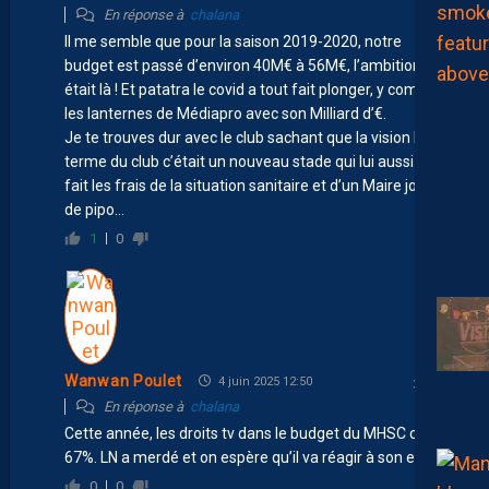
En réponse à
chalana
Il me semble que pour la saison 2019-2020, notre
budget est passé d’environ 40M€ à 56M€, l’ambition
était là ! Et patatra le covid a tout fait plonger, y compris
les lanternes de Médiapro avec son Milliard d’€.
Je te trouves dur avec le club sachant que la vision long
terme du club c’était un nouveau stade qui lui aussi a
fait les frais de la situation sanitaire et d’un Maire joueur
de pipo…
1
0
Wanwan Poulet
4 juin 2025 12:50
En réponse à
chalana
Cette année, les droits tv dans le budget du MHSC c’est
67%. LN a merdé et on espère qu’il va réagir à son erreur.
0
0