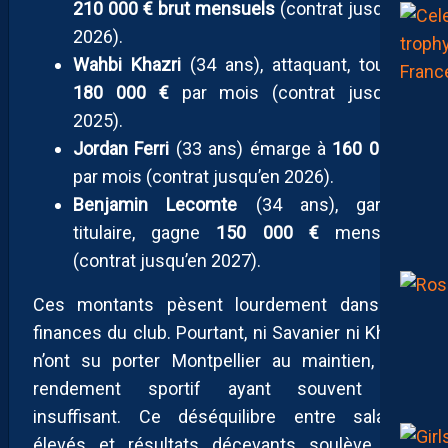
210 000 € brut mensuels
(contrat jusqu’en
2026).
Wahbi Khazri
(34 ans), attaquant, touche
180 000 €
par mois (contrat jusqu’en
2025).
Jordan Ferri
(33 ans) émarge à
160 000 €
par mois (contrat jusqu’en 2026).
Benjamin Lecomte
(34 ans), gardien
titulaire, gagne
150 000 €
mensuels
(contrat jusqu’en 2027).
Ces montants pèsent lourdement dans les
finances du club. Pourtant, ni Savanier ni Khazri
n’ont su porter Montpellier au maintien, leur
rendement sportif ayant souvent été
insuffisant. Ce déséquilibre entre salaires
élevés et résultats décevants soulève des