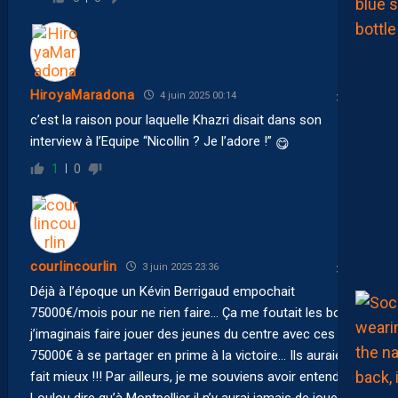
HiroyaMaradona
4 juin 2025 00:14
c’est la raison pour laquelle Khazri disait dans son
interview à l’Equipe “Nicollin ? Je l’adore !”
😋
1
0
courlincourlin
3 juin 2025 23:36
Déjà à l’époque un Kévin Berrigaud empochait
75000€/mois pour ne rien faire… Ça me foutait les boules,
j’imaginais faire jouer des jeunes du centre avec ces
75000€ à se partager en prime à la victoire… Ils auraient
fait mieux !!! Par ailleurs, je me souviens avoir entendu
Loulou dire qu’à Montpellier il n’y aurai jamais de joueur à