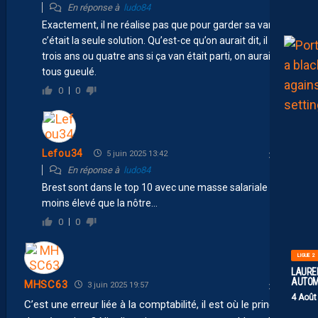
En réponse à
ludo84
Exactement, il ne réalise pas que pour garder sa vanne
c’était la seule solution. Qu’est-ce qu’on aurait dit, il y a
trois ans ou quatre ans si ça van était parti, on aurait
tous gueulé.
0
0
Lefou34
5 juin 2025 13:42
En réponse à
ludo84
Brest sont dans le top 10 avec une masse salariale
moins élevé que la nôtre…
0
0
LIGUE 2
LAUREN
AUTOM
MHSC63
3 juin 2025 19:57
4 Août
C’est une erreur liée à la comptabilité, il est où le principe