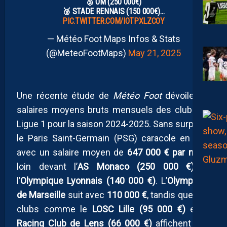
🥈 OM (250 000€)
🥉 STADE RENNAIS (150 000€)…
PIC.TWITTER.COM/IOTPXLZCOY
— Météo Foot Maps Infos & Stats
(@MeteoFootMaps)
May 21, 2025
Une récente étude de
Météo Foot
dévoile les
salaires moyens bruts mensuels des clubs de
Ligue 1 pour la saison 2024-2025. Sans surprise,
le Paris Saint-Germain (PSG) caracole en tête
avec un salaire moyen de
647 000 € par mois
,
loin devant l’
AS Monaco (250 000 €)
et
l’
Olympique Lyonnais (140 000 €)
. L’
Olympique
de Marseille
suit avec
110 000 €
, tandis que des
clubs comme le
LOSC
Lille
(95 000 €)
et le
Racing Club de Lens
(66 000 €)
affichent des