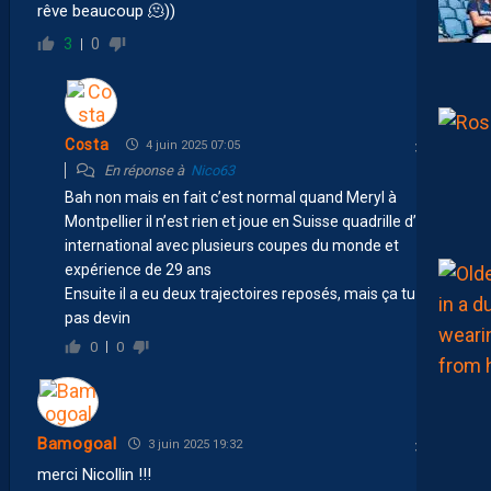
rêve beaucoup 🫠))
3
0
Costa
4 juin 2025 07:05
En réponse à
Nico63
Bah non mais en fait c’est normal quand Meryl à
Montpellier il n’est rien et joue en Suisse quadrille d’un
international avec plusieurs coupes du monde et
expérience de 29 ans
Ensuite il a eu deux trajectoires reposés, mais ça tu n’es
pas devin
0
0
Bamogoal
3 juin 2025 19:32
merci Nicollin !!!