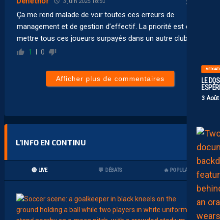
Denethor
3 juin 2025 18:50
Ça me rend malade de voir toutes ces erreurs de
management et de gestion d’effectif. La priorité est de
mettre tous ces joueurs surpayés dans un autre club.
1
0
MERCAT
Afficher plus de commentaires
LE DOS
ESPÉR
3 Août
L’INFO EN CONTINU
🔴 LIVE
💬 DÉBATS
🔥 POPULAIRES
00:02
MHSC-