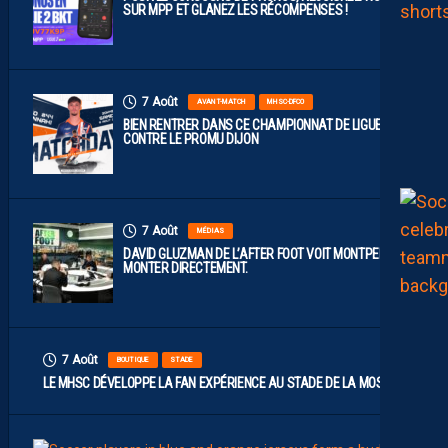
SUR MPP ET GLANEZ LES RÉCOMPENSES !
7 Août
AVANT-MATCH
MHSC-DFCO
BIEN RENTRER DANS CE CHAMPIONNAT DE LIGUE 2
CONTRE LE PROMU DIJON
7 Août
MÉDIAS
DAVID GLUZMAN DE L’AFTER FOOT VOIT MONTPELLIER
MONTER DIRECTEMENT.
7 Août
BOUTIQUE
STADE
LE MHSC DÉVELOPPE LA FAN EXPÉRIENCE AU STADE DE LA MOSSON
7