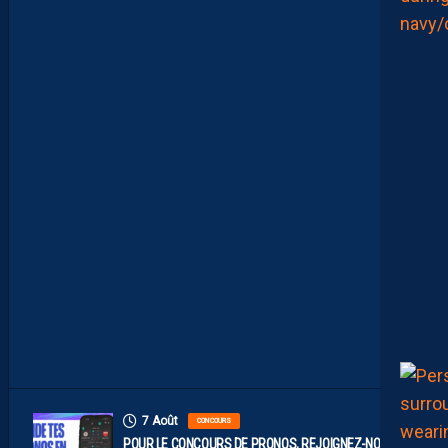
T
R
E
C
O
M
P
O
P
R
O
B
A
B
L
E
F
A
C
E
À
D
I
J
O
N
7 Août
CONCOURS
POUR LE CONCOURS DE PRONOS, REJOIGNEZ-NOUS