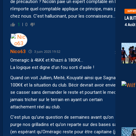
de précaution ? Nicolin paie un expert comptable en bois,
n’importe quel comptable applique ce principe, mais pas
SUPPOR
chez nous. C’est hallucinant, pour les connaisseurs…
LA BU
1
0
4 Août
Nico63
3 juin 2025 19:52
Omeragic à 46K€ et Khazri à 180K€…
La logique est digne d’un fou sorti d’asile !
Quand on voit Jullien, Meité, Kouyaté ainsi que Sagnan à
100K€ et la situation du club. Bécir devrait avoir envie de
se casser sans demander le reste et pourtant le mec n’a
jamais tricher sur le terrain en ayant un certain
attachement réel au club.
C’est plus qu’une question de semaines avant qu’on
purge nos grilladins et qu’on reparte sur des bases saines
(en espérant qu’Oméragic reste pour être capitaine (je