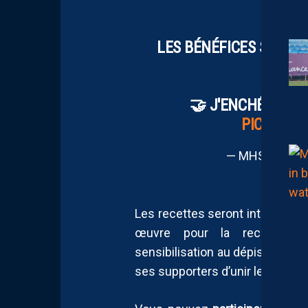
WEEK
LES BÉNÉFICES SERON
🤝 J'ENCHÉRIS
HT
PIC.TWIT
— MHSC (@Mon
Les recettes seront intégraleme
œuvre pour la recherche,
sensibilisation au dépistage du 
ses supporters d’unir leurs for