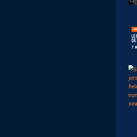
BO
LE
DE
7 