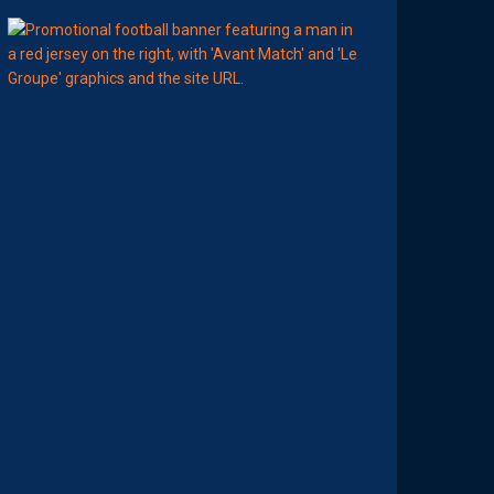
11:00
MHSC-DFCO
L
E
G
R
O
U
P
E
P
A
I
L
L
A
D
I
N
C
O
N
T
R
E
D
I
J
O