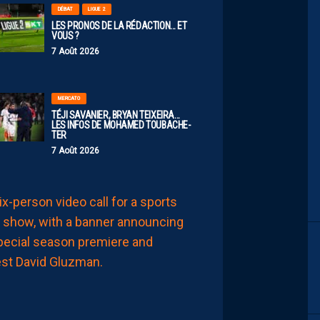
DÉBAT
LIGUE 2
LES PRONOS DE LA RÉDACTION… ET
VOUS ?
7 Août 2026
MERCATO
TÉJI SAVANIER, BRYAN TEIXEIRA…
LES INFOS DE MOHAMED TOUBACHE-
TER
7 Août 2026
AP TV
MÉDIAS
APSHOW
S02#01,
INVITÉ
DAVID
GLUZMAN
DE
L’AFTER
FOOT.
LES
REPLAYS