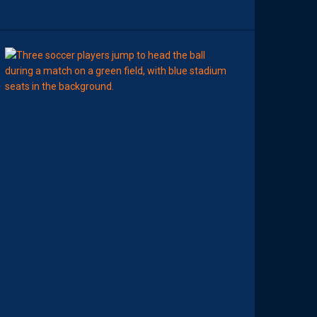
N
09:00
LIGUE 2
MHSC-DFCO
M
A
M
A
D
O
U
C
A
M
A
R
A
:
“
J
E
N
E
V
E
U