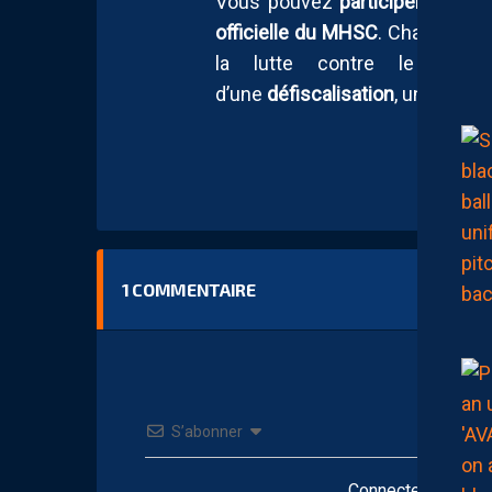
Vous pouvez
participer aux e
officielle du MHSC
. Chaque mai
la lutte contre le canc
d’une
défiscalisation
, un double
1
COMMENTAIRE
S’abonner
Connectez-vous po