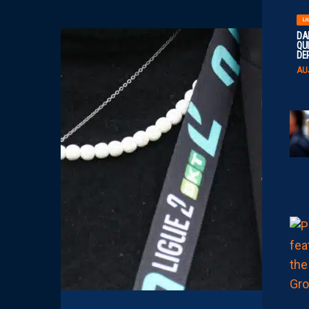
LI
DA
QUI
DE
AU