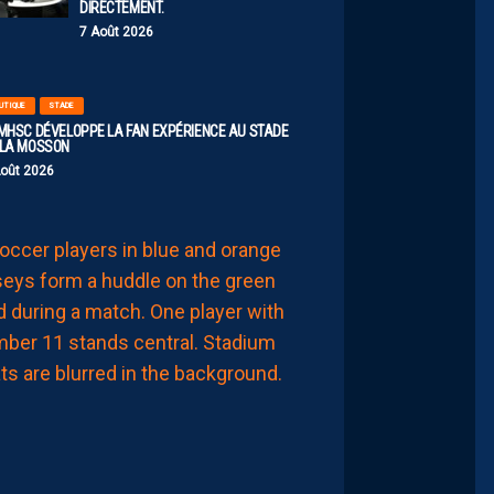
DIRECTEMENT.
7 Août 2026
UTIQUE
STADE
 MHSC DÉVELOPPE LA FAN EXPÉRIENCE AU STADE
 LA MOSSON
Août 2026
EFFECTIF
LES
NOUVEAUX
NUMÉROS
DE
NOS
PAILLADINS
7
Août
2026