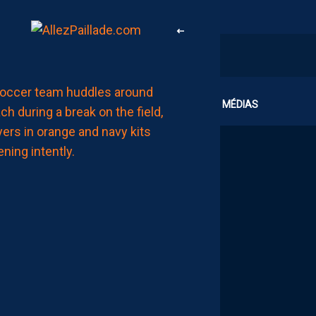
LIGUE 2
CLUB
MÉDIAS
ZOUMANA
CAMARA:
“IL
NE
FAUT
PAS
SE
FIXER
DE
LIMITES.
IL
FAUT
VISER
HAUT”
AUJOURD'HUI
à
15:00