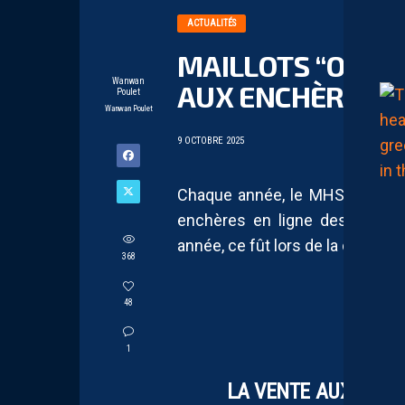
ACTUALITÉS
MAILLOTS “OCTOB
Wanwan
AUX ENCHÈRES
Poulet
Wanwan Poulet
9 OCTOBRE 2025
Chaque année, le MHSC partic
enchères en ligne des maillot
année, ce fût lors de la dernière
368
48
🎀 
1
LA VENTE AUX ENCH