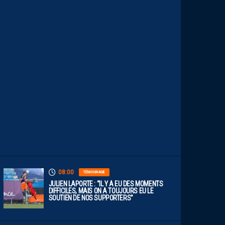
S
C
E
S
T
U
N
C
L
U
B
D
E
L
I
G
U
E
1
”
08:00
TÉMOIGNAGE
JULIEN LAPORTE : “IL Y A EU DES MOMENTS
DIFFICILES, MAIS ON A TOUJOURS EU LE
SOUTIEN DE NOS SUPPORTERS”