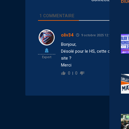
1
COMMENTAIRE
oliv34
9 octobre 2025 12:18
Bonjour,
Désolé pour le HS, cette couleur bl
Expert
site ?
Merci
0
0