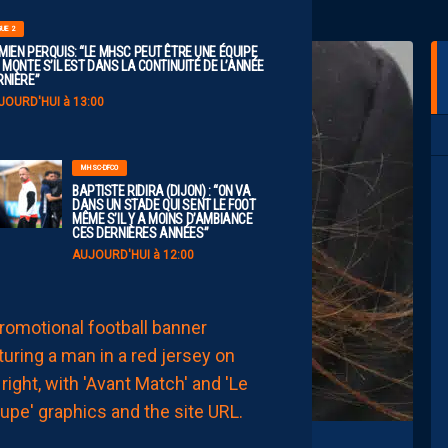
GUE 2
MIEN PERQUIS: “LE MHSC PEUT ÊTRE UNE ÉQUIPE
 MONTE S’IL EST DANS LA CONTINUITÉ DE L’ANNÉE
RNIÈRE”
JOURD'HUI à 13:00
MHSC-DFCO
BAPTISTE RIDIRA (DIJON) : “ON VA
DANS UN STADE QUI SENT LE FOOT
MÊME S’IL Y A MOINS D’AMBIANCE
CES DERNIÈRES ANNÉES”
AUJOURD'HUI à 12:00
MHSC-DFCO
LE
GROUPE
PAILLADIN
CONTRE
DIJON
AUJOURD'HUI