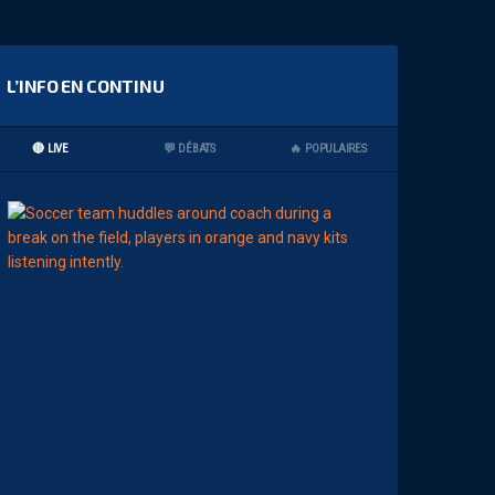
L’INFO EN CONTINU
🔴 LIVE
💬 DÉBATS
🔥 POPULAIRES
15:00
LIGUE 2
Z
O
U
M
A
N
A
C
A
M
A
R
A
:
“