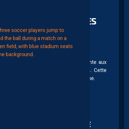
à
11:00
RE ROSE” DISPONIBLES
LIGUE 2
MHSC-DFCO
MAMADOU
CAMARA:
“JE
NE
VEUX
PAS
ipe à
Octobre Rose
et organise une vente aux
PARAÎTRE
PRÉTENTIEUX,
s portés par ses joueurs et joueuses. Cette
MAIS
LE
 sortie à domicile face à l’AS Saint-Etienne.
MHSC
EST
UN
CLUB
DE
LIGUE
1”
𝓞𝓬𝓽𝓸𝓫𝓻𝓮 𝓡𝓸𝓼𝓮
AUJOURD'HUI
à
ÈRES DES MAILLOTS ROSES DE CE
09:00