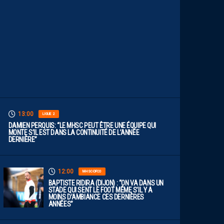
U
T
V
I
S
E
R
H
A
U
T
”
13:00
LIGUE 2
DAMIEN PERQUIS: “LE MHSC PEUT ÊTRE UNE ÉQUIPE QUI
MONTE S’IL EST DANS LA CONTINUITÉ DE L’ANNÉE
DERNIÈRE”
12:00
MHSC-DFCO
BAPTISTE RIDIRA (DIJON) : “ON VA DANS UN
STADE QUI SENT LE FOOT MÊME S’IL Y A
MOINS D’AMBIANCE CES DERNIÈRES
ANNÉES”