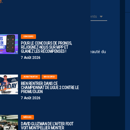
AUJOURD'HUI
à
Récents
00:00
CONCOURS
POUR LE CONCOURS DE PRONOS,
REJOIGNEZ-NOUS SUR MPP ET
GLANEZ LES RÉCOMPENSES !
eu et cette demande de connexion, c’est la nouveauté du
7 Août 2026
AVANT-MATCH
MHSC-DFCO
BIEN RENTRER DANS CE
CHAMPIONNAT DE LIGUE 2 CONTRE LE
PROMU DIJON
7 Août 2026
MÉDIAS
DAVID GLUZMAN DE L’AFTER FOOT
VOIT MONTPELLIER MONTER