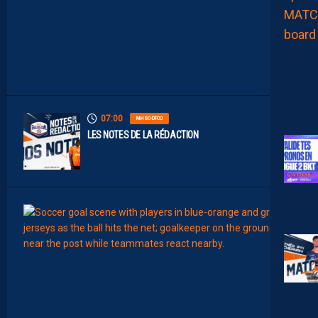
À
L
’
A
R
R
Ê
T
07:00
MHSC-DFCO
LES NOTES DE LA RÉDACTION
00:15
LIGUE 2
L
E
M
H
S
C
7