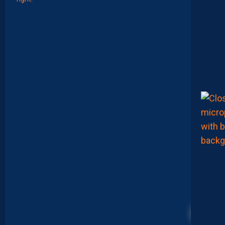
E
L
I
S
E
Z
V
O
T
R
E
M
E
I
L
L
E
U
R
P
A
I
L
L
A
D
I
N
3
D
U
M
A