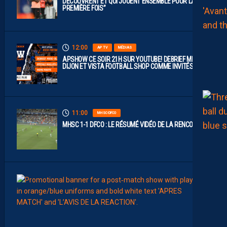
DÉCOUVRENT ET QUI JOUENT ENSEMBLE POUR LA
PREMIÈRE FOIS”
12:00
AP TV
MÉDIAS
APSHOW CE SOIR 21H SUR YOUTUBE! DEBRIEF MHSC-
DIJON ET VISTA FOOTBALL SHOP COMME INVITÉS !
11:00
MHSC-DFCO
MHSC 1-1 DFCO : LE RÉSUMÉ VIDÉO DE LA RENCONTRE
09:00
MHSC-
L
E
S