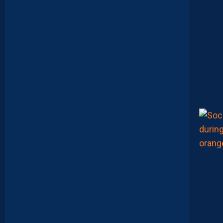
I
L
L
A
D
I
N
A
T
T
R
I
B
U
É
A
U
D
É
F
E
N
S
E
U
R
D
I
J
O
N
N