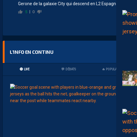
Gerone de la galaxie City qui descend en L2 Espagnole
5
0
L’INFO EN CONTINU
🔴 LIVE
💬 DÉBATS
🔥 POPULAIRES
17:00
ANECD
STAT
L
E
B
U
T
P
A