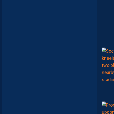
U
N
E
D
É
F
E
N
S
E
H
É
R
A
U
L
T
A
I
S
E
C
O
N
S
T
A
M
M
E
N
T