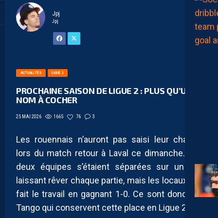
Jpj
Jpj
ACTUALITÉS
LIGUE 2
PROCHAINE SAISON DE LIGUE 2 : PLUS QU’UN
NOM À COCHER
1665
76
3
25 MAI 2026
Les rouennais n’auront pas saisi leur chance
lors du match retour à Laval ce dimanche. Les
deux équipes s’étaient séparées sur un 1-1
laissant rêver chaque partie, mais les locaux ont
fait le travail en gagnant 1-0. Ce sont donc les
Tango qui conservent cette place en Ligue 2.