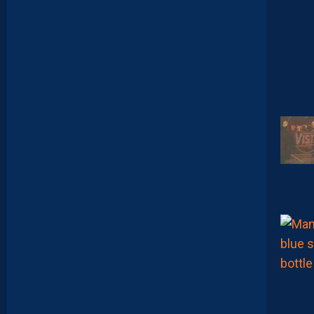
E
N
L
A
P
O
R
T
E
:
“
O
N
A
Q
U
’
U
N
E
E
N
V
I
E
,
C
’
E
S
T
C