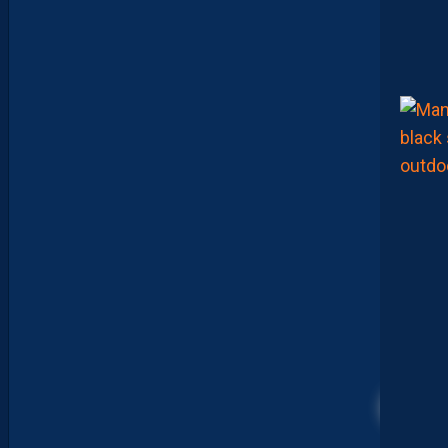
E
U
X
,
M
A
I
S
L
E
M
H
S
C
E
S
T
U
N
C
L
U
B
D
E
L
I
19
G
U
E
1
”