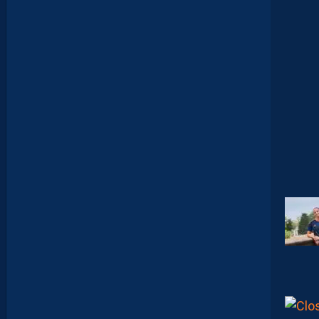
C
1
-
1
D
F
C
O
:
D
E
S
D
É
B
U
T
S
F
R
U
S
T
R
A
N
T
S
E
T
D
É