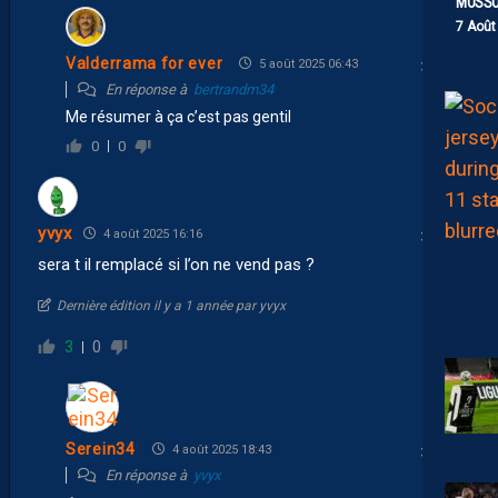
MOSS
7 Août
Valderrama for ever
5 août 2025 06:43
En réponse à
bertrandm34
Me résumer à ça c’est pas gentil
0
0
yvyx
4 août 2025 16:16
sera t il remplacé si l’on ne vend pas ?
Dernière édition il y a 1 année par yvyx
3
0
Serein34
4 août 2025 18:43
En réponse à
yvyx