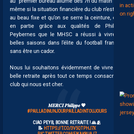
au “premier bureau allumé dès 7h du matin”. Car
même si la situation financière du club n’est pas
au beau fixe et qu’on se serre la ceinture, c’est
en partie grâce aux qualités de Philippe
Peybernes que le MHSC a réussi à vivre de
belles saisons dans l’élite du football français
sans être un cador.
Nous lui souhaitons évidemment de vivre une
belle retraite après tout ce temps consacré au
club qui nous est cher.
𝑴𝑬𝑹𝑪𝑰 𝑷𝒉𝒊𝒍𝒊𝒑𝒑𝒆 🧡
#PAILLADINUNJOURPAILLADINTOUJOURS
CIAO PEYB, BONNE RETRAITE ! 🙏🫂
📝
HTTPS://T.CO/3V5QTPHJ7X
PIC.TWITTER.COM/FIKAK8UAJ7