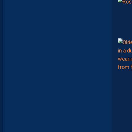
A
R
A
:
“
J
E
N
E
V
E
U
X
P
A
S
P
A
R
A
Î
T
R
E
P
R
É
T
E
N
T
I