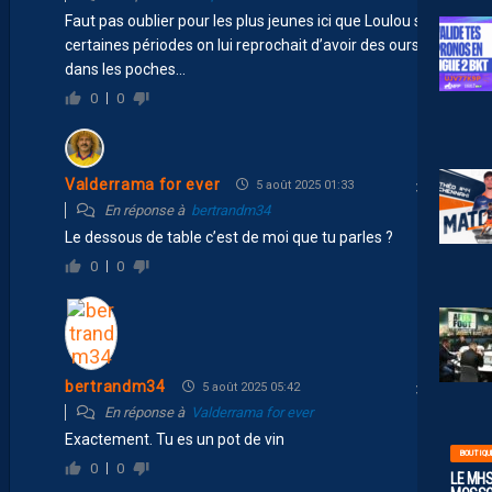
Faut pas oublier pour les plus jeunes ici que Loulou sur
certaines périodes on lui reprochait d’avoir des oursins
dans les poches…
0
0
Valderrama for ever
5 août 2025 01:33
En réponse à
bertrandm34
Le dessous de table c’est de moi que tu parles ?
0
0
bertrandm34
5 août 2025 05:42
En réponse à
Valderrama for ever
Exactement. Tu es un pot de vin
BOUTIQU
0
0
LE MHS