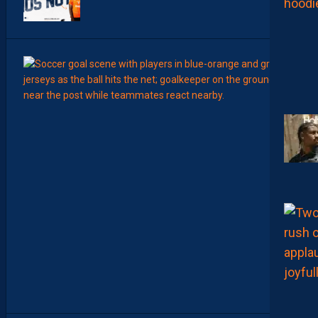
00:15
LIGUE 2
L
E
M
H
S
C
7
È
M
E
C
E
D
I
M
A
N
C
H
E