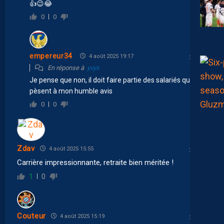
👍
😉
😂
0
0
empereur34
4 août 2025 19:17
En réponse à
yvyx
Je pense que non, il doit faire partie des salariés qui
pèsent à mon humble avis
0
0
Zdav
4 août 2025 15:55
Carrière impressionnante, retraite bien méritée !
1
0
Couteur
4 août 2025 15:19