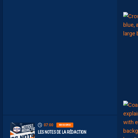
L
T
A
I
S
E
C
O
N
S
T
A
M
M
E
N
T
À
L
’
A
R
R
Ê
T
07:00
MHSC-DFCO
LES NOTES DE LA RÉDACTION