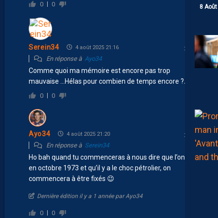
0
0
8 Août
Serein34
4 août 2025 21:16
En réponse à
Ayo34
Comme quoi ma mémoire est encore pas trop
mauvaise …Hélas pour combien de temps encore ?
😂
0
0
Ayo34
4 août 2025 21:20
En réponse à
Serein34
Ho bah quand tu commenceras à nous dire que l’on est
en octobre 1973 et qu’il y a le choc pétrolier, on
commencera à être fixés 😉
Dernière édition il y a 1 année par Ayo34
0
0