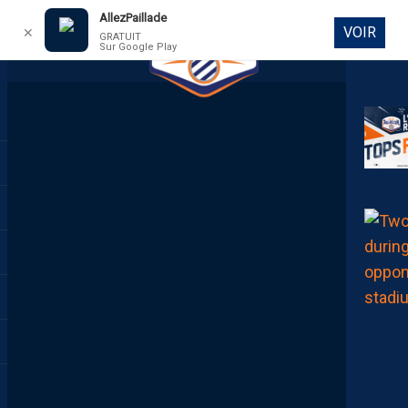
AllezPaillade
VOIR
✕
GRATUIT
Sur Google Play
DIRECT