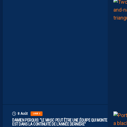
E
L
I
M
I
T
E
S
.
I
L
F
A
U
T
V
I
S
E
R
H
A
U
T
”
8 Août
LIGUE 2
DAMIEN PERQUIS: “LE MHSC PEUT ÊTRE UNE ÉQUIPE QUI MONTE S’IL
EST DANS LA CONTINUITÉ DE L’ANNÉE DERNIÈRE”