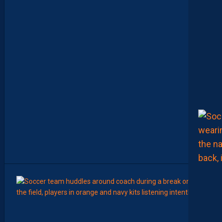
O
M
M
E
N
C
E
R
L
E
C
H
A
M
P
I
O
N
N
A
T
”
8
Août
LIGUE 2
Z
O