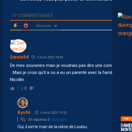
19
COMMENTAIRES
Récents
Serein34
4 août 2025 18:44
De mes souvenirs mais je voudrais pas dire une connerie
…Mais je crois qu’il a ou a eu un parenté avec la famille
Nicollin
1
0
Ayo34
4 août 2025 19:32
LIGUE 2
En réponse à
Serein34
DAMIEN
Oui, il est le mari de la nièce de Loulou.
MONTE 