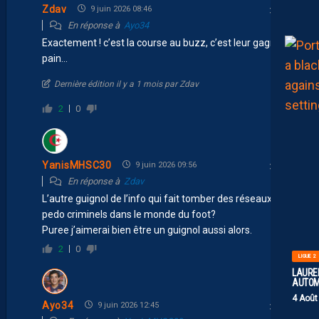
Zdav
9 juin 2026 08:46
En réponse à
Ayo34
Exactement ! c’est la course au buzz, c’est leur gagne
pain…
Dernière édition il y a 1 mois par Zdav
2
0
YanisMHSC30
9 juin 2026 09:56
En réponse à
Zdav
L’autre guignol de l’info qui fait tomber des réseaux de
pedo criminels dans le monde du foot?
Puree j’aimerai bien être un guignol aussi alors.
2
0
LIGUE 2
LAUREN
AUTOM
4 Août
Ayo34
9 juin 2026 12:45