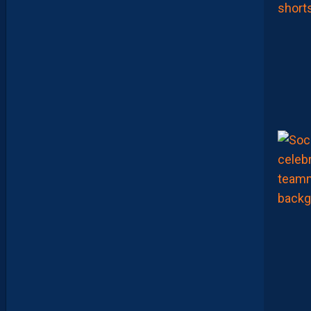
A
V
A
N
I
E
R
,
B
R
Y
A
N
T
E
I
X
E
I
R
A
…
L
E
S
I
N
F
O
S
D
E