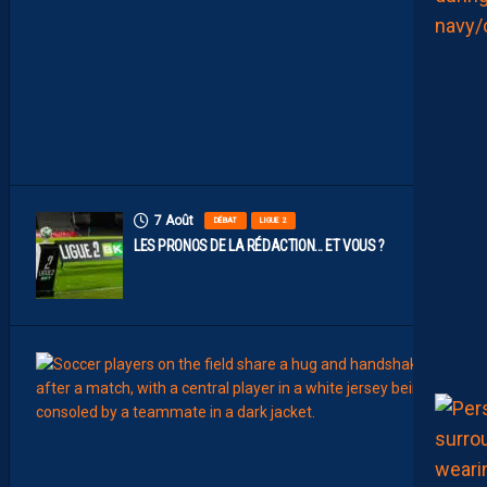
P
A
I
L
L
A
D
I
N
S
7 Août
DÉBAT
LIGUE 2
LES PRONOS DE LA RÉDACTION… ET VOUS ?
7
Août
MERCA
T
É
J
I
S