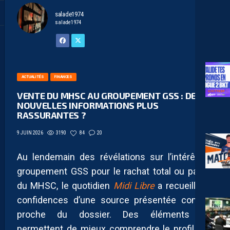
salade1974
salade1974
ACTUALITÉS
FINANCES
VENTE DU MHSC AU GROUPEMENT GSS : DES
NOUVELLES INFORMATIONS PLUS
RASSURANTES ?
3190
84
20
9 JUIN 2026
Au lendemain des révélations sur l’intérêt du
groupement GSS pour le rachat total ou partiel
du MHSC, le quotidien
Midi Libre
a recueilli les
confidences d’une source présentée comme
proche du dossier. Des éléments qui
permettent de mieux comprendre le profil des