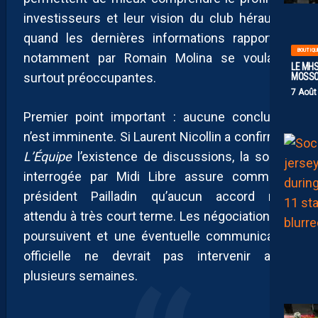
investisseurs et leur vision du club héraultais
quand les dernières informations rapportées
BOUTIQU
notamment par Romain Molina se voulaient
LE MHS
surtout préoccupantes.
MOSS
7 Août
Premier point important : aucune conclusion
n’est imminente. Si Laurent Nicollin a confirmé à
L’Équipe
l’existence de discussions, la source
interrogée par Midi Libre assure comme le
président Pailladin qu’aucun accord n’est
attendu à très court terme. Les négociations se
poursuivent et une éventuelle communication
officielle ne devrait pas intervenir avant
plusieurs semaines.