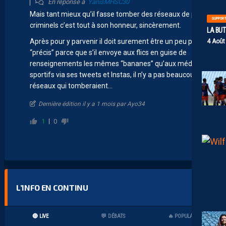
En réponse à
YanisMHSC30
Mais tant mieux qu’il fasse tomber des réseaux de pédo
SUPPOR
criminels c’est tout à son honneur, sincèrement.
LA BU
Après pour y parvenir il doit surement être un peu plus
4 Août
“précis” parce que s’il envoye aux flics en guise de
renseignements les mêmes “bananes” qu’aux médias
sportifs via ses tweets et Instas, il n’y a pas beaucoup de
réseaux qui tomberaient…
Dernière édition il y a 1 mois par Ayo34
1
0
L’INFO EN CONTINU
🔴 LIVE
💬 DÉBATS
🔥 POPULAIRES