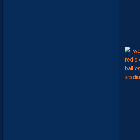
F
T
E
R
F
O
O
T
.
L
E
S
R
E
P
L
A
Y
S
S
O
N
T
D
I
S
P
O
S
.