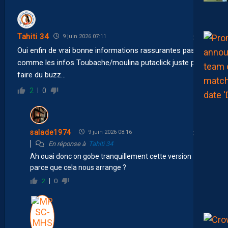
Tahiti 34
9 juin 2026 07:11
Oui enfin de vrai bonne informations rassurantes pas
comme les infos Toubache/moulina putaclick juste pour
faire du buzz…
2
0
salade1974
9 juin 2026 08:16
En réponse à
Tahiti 34
Ah ouai donc on gobe tranquillement cette version
parce que cela nous arrange ?
2
0