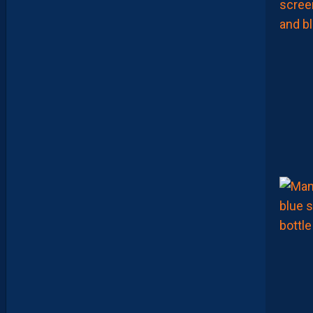
O
W
S
0
2
#
0
1
,
I
N
V
I
T
É
D
A
V
I
D
G
L
U
Z
M
A
N
D
E
L
’
A