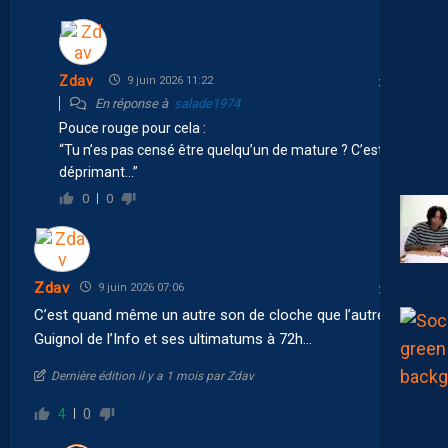
Zdav
9 juin 2026 11:22
En réponse à
salade1974
Pouce rouge pour cela :
“Tu n’es pas censé être quelqu’un de mature ? C’est
déprimant…”
0
0
Zdav
9 juin 2026 07:06
C’est quand même un autre son de cloche que l’autre
Guignol de l’Info et ses ultimatums à 72h…
Dernière édition il y a 1 mois par Zdav
4
0