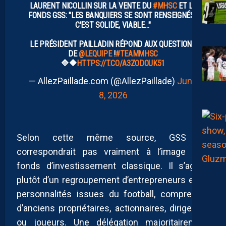
LAURENT NICOLLIN SUR LA VENTE DU
#MHSC
ET LE
FONDS GSS: "LES BANQUIERS SE SONT RENSEIGNÉS :
C'EST SOLIDE, VIABLE…"
LE PRÉSIDENT PAILLADIN RÉPOND AUX QUESTIONS
DE
@LEQUIPE
!
#TEAMMHSC
🔷️🔶️
HTTPS://T.CO/A3ZODOUK51
— AllezPaillade.com (@AllezPaillade)
June
8, 2026
Selon cette même source, GSS ne
correspondrait pas vraiment à l’image d’un
fonds d’investissement classique. Il s’agirait
plutôt d’un regroupement d’entrepreneurs et de
personnalités issues du football, comprenant
d’anciens propriétaires, actionnaires, dirigeants
ou joueurs. Une délégation majoritairement