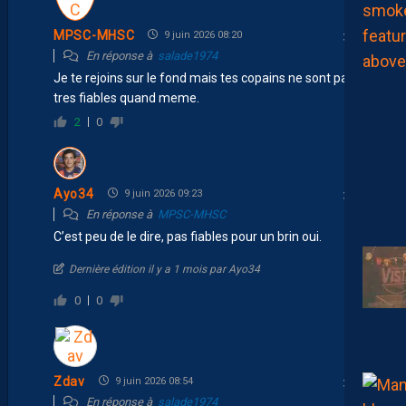
MPSC-MHSC
9 juin 2026 08:20
En réponse à
salade1974
Je te rejoins sur le fond mais tes copains ne sont pas
tres fiables quand meme.
2
0
Ayo34
9 juin 2026 09:23
En réponse à
MPSC-MHSC
C’est peu de le dire, pas fiables pour un brin oui.
Dernière édition il y a 1 mois par Ayo34
0
0
Zdav
9 juin 2026 08:54
En réponse à
salade1974