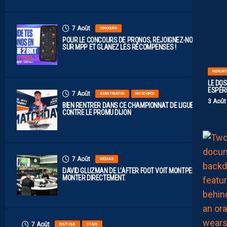
7 Août
CONCOURS
POUR LE CONCOURS DE PRONOS, REJOIGNEZ-NOUS
SUR MPP ET GLANEZ LES RÉCOMPENSES !
MERCAT
LE DOS
ESPÉR
7 Août
AVANT-MATCH
MHSC-DFCO
3 Août
BIEN RENTRER DANS CE CHAMPIONNAT DE LIGUE 2
CONTRE LE PROMU DIJON
7 Août
MÉDIAS
DAVID GLUZMAN DE L’AFTER FOOT VOIT MONTPELLIER
MONTER DIRECTEMENT.
7 Août
BOUTIQUE
STADE