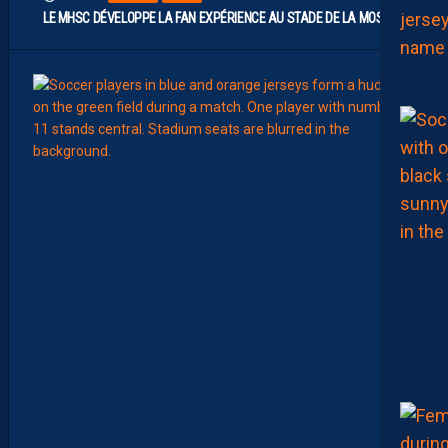
LE MHSC DÉVELOPPE LA FAN EXPÉRIENCE AU STADE DE LA MOSSON
7
Août
EFFECT
L
E
S
N
O
U
V
E
A
U
X
N
U
M
É
R
O
S
D
E
N
O
S