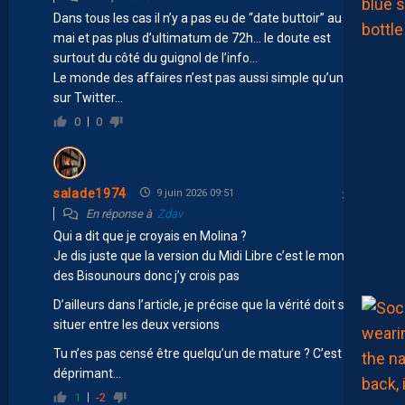
Dans tous les cas il n’y a pas eu de “date buttoir” au 15
mai et pas plus d’ultimatum de 72h… le doute est
surtout du côté du guignol de l’info…
Le monde des affaires n’est pas aussi simple qu’un post
sur Twitter…
0
0
salade1974
9 juin 2026 09:51
En réponse à
Zdav
Qui a dit que je croyais en Molina ?
Je dis juste que la version du Midi Libre c’est le monde
des Bisounours donc j’y crois pas
D’ailleurs dans l’article, je précise que la vérité doit se
situer entre les deux versions
Tu n’es pas censé être quelqu’un de mature ? C’est
déprimant…
1
-2