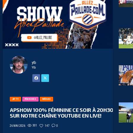
ytb
Ytb
AP TV
FÉMININES
MÉDIAS
APSHOW 100% FÉMININE CE SOIR À 20H30
SUR NOTRE CHAÎNE YOUTUBE EN LIVE!
301
147
0
26 MAI 2026