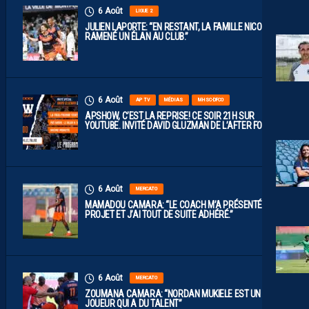
6 Août
LIGUE 2
JULIEN LAPORTE: “EN RESTANT, LA FAMILLE NICOLLIN A
RAMENÉ UN ÉLAN AU CLUB.”
6 Août
AP TV
MÉDIAS
MHSC-DFCO
APSHOW, C’EST LA REPRISE! CE SOIR 21H SUR
YOUTUBE. INVITÉ DAVID GLUZMAN DE L’AFTER FOOT.
6 Août
MERCATO
MAMADOU CAMARA: “LE COACH M’A PRÉSENTÉ LE
PROJET ET J’AI TOUT DE SUITE ADHÉRÉ.”
6 Août
MERCATO
ZOUMANA CAMARA: “NORDAN MUKIELE EST UN
JOUEUR QUI A DU TALENT”