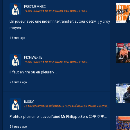
FREDTJSMHSC
YANIS ZOUAOUI NE REJOINDRA PAS MONTPELLIER…
Un joueur avec une indemnité transfert autour de 2M, j y croyais
moyen...
1 heure ago
PICHEVERTE
YANIS ZOUAOUI NE REJOINDRA PAS MONTPELLIER…
Il faut en rire ou en pleurer?...
2 heures ago
DJOKO
LE MHSC PROPOSE DÉSORMAIS DES EXPÉRIENCES INSIDE AVEC SERSOU
Profitez pleinement avec l'aîné Mr Philippe Sers 😊💙🤍🧡...
2 heures ago