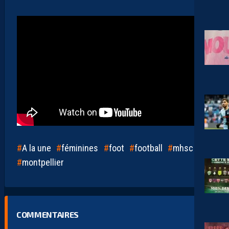
A la une
féminines
foot
football
mhsc
montpellier
COMMENTAIRES