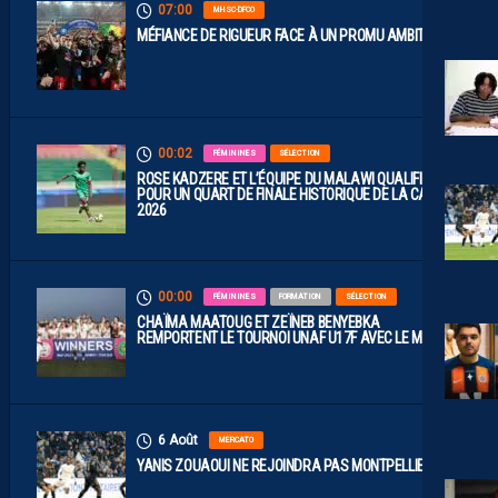
07:00
MHSC-DFCO
MÉFIANCE DE RIGUEUR FACE À UN PROMU AMBITIEUX
00:02
FÉMININES
SÉLECTION
ROSE KADZERE ET L’ÉQUIPE DU MALAWI QUALIFIÉES
POUR UN QUART DE FINALE HISTORIQUE DE LA CAN
2026
00:00
FÉMININES
FORMATION
SÉLECTION
CHAÏMA MAATOUG ET ZEÏNEB BENYEBKA
REMPORTENT LE TOURNOI UNAF U17F AVEC LE MAROC
6 Août
MERCATO
YANIS ZOUAOUI NE REJOINDRA PAS MONTPELLIER…