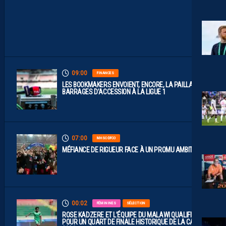
I
S
P
O
S
.
09:00
FINANCES
LES BOOKMAKERS ENVOIENT, ENCORE, LA PAILLADE EN
BARRAGES D’ACCESSION À LA LIGUE 1
07:00
MHSC-DFCO
MÉFIANCE DE RIGUEUR FACE À UN PROMU AMBITIEUX
00:02
FÉMININES
SÉLECTION
ROSE KADZERE ET L’ÉQUIPE DU MALAWI QUALIFIÉES
POUR UN QUART DE FINALE HISTORIQUE DE LA CAN