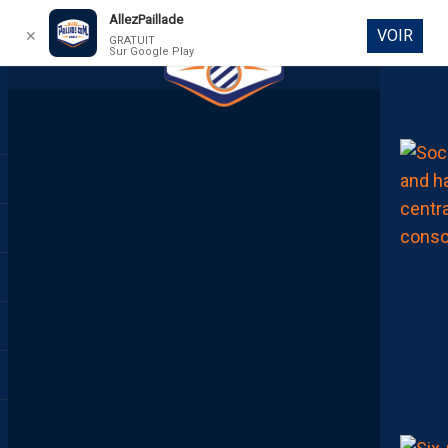
AllezPaillade
VOIR
✕
GRATUIT
Sur Google Play
DIRECT
AP TV
MÉDIAS
REPLAY APSHOW #28 DISPO SUR TOUTES LES
PLATEFORMES ! DEBRIEF RODEZ-MHSC ET
DOSSIER TÉJI SAVANIER!