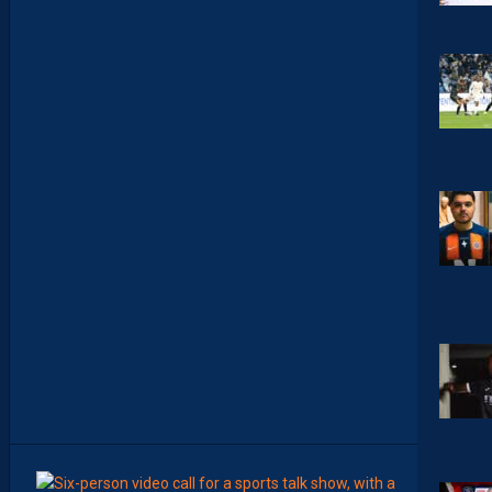
S
I
N
F
O
S
D
E
M
O
H
A
M
E
D
T
O
U
B
A
C
H
E
-
T
E
R