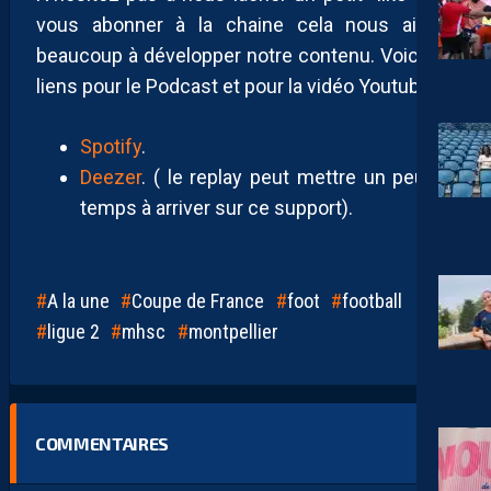
vous abonner à la chaine cela nous aidera
12 MAI 2026
beaucoup à développer notre contenu. Voici les
liens pour le Podcast et pour la vidéo Youtube .
AP TV
MÉDIAS
APSHOW #34 DEBRIEF ANNECY-MHSC! REPLAY
DISPONIBLE SUR TOUTES LES PLATEFORMES.
Spotify
.
15 AVRIL 2026
Deezer
. ( le replay peut mettre un peu de
temps à arriver sur ce support).
AP TV
MÉDIAS
APSHOW #33 DEBRIEF MHSC-TROYES! REPLAY
DISPONIBLE SUR TOUTES LES PLATEFORMES.
A la une
Coupe de France
foot
football
8 AVRIL 2026
ligue 2
mhsc
montpellier
AP TV
MÉDIAS
APSHOW #32 EN MODE AFTER! REPLAY
DISPONIBLE SUR TOUTES LES PLATEFORMES.
COMMENTAIRES
22 MARS 2026