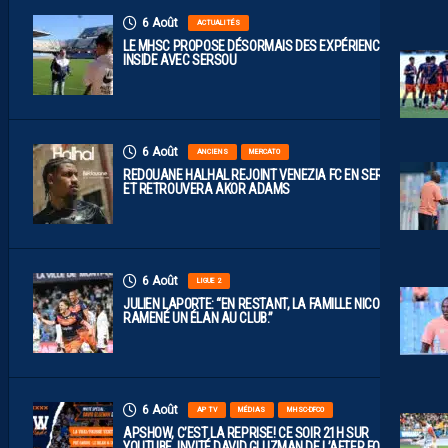
6 Août
ACTUALITÉS
LE MHSC PROPOSE DÉSORMAIS DES EXPÉRIENCES
INSIDE AVEC SERSOU
6 Août
ANCIENS
MERCATO
REDOUANE HALHAL REJOINT VENEZIA FC EN SERIE A
ET RETROUVERA AKOR ADAMS
6 Août
LIGUE 2
JULIEN LAPORTE: “EN RESTANT, LA FAMILLE NICOLLIN A
RAMENÉ UN ÉLAN AU CLUB.”
6 Août
AP TV
MÉDIAS
MHSC-DFCO
APSHOW, C’EST LA REPRISE! CE SOIR 21H SUR
YOUTUBE. INVITÉ DAVID GLUZMAN DE L’AFTER FOOT.