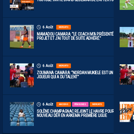
6 Août
MERCATO
MAMADOU CAMARA: “LE COACH M’A PRÉSENTÉ LE
PROJET ET J’AI TOUT DE SUITE ADHÉRÉ.”
6 Août
MERCATO
ZOUMANA CAMARA: “NORDAN MUKIELE EST UN
JOUEUR QUI A DU TALENT”
6 Août
ANCIENS
FÉMININES
MERCATO
SOLÈNE CHAMPAGNAC REJOINT LE HAVRE POUR UN
NOUVEAU DÉFI EN ARKEMA PREMIÈRE LIGUE