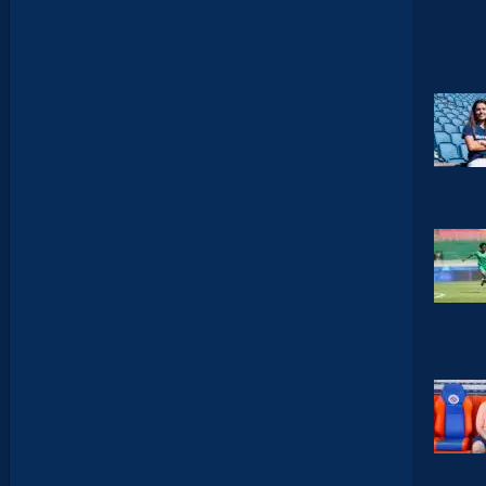
M
A
N
D
E
L
’
A
F
T
E
R
F
O
O
T
.
L
E
S
R
E
P
L
A
Y
S
S
O
N
T
D