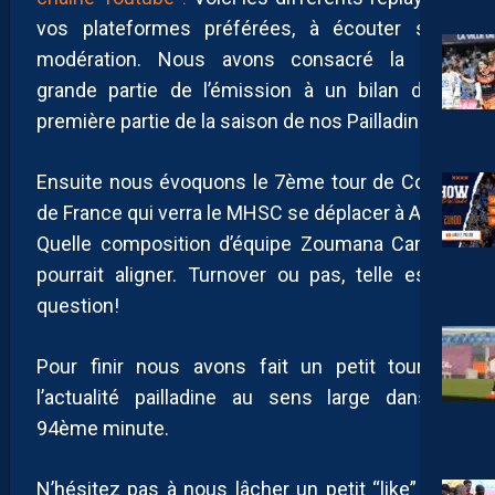
PLATEFORMES ! DEBRIEF RODEZ-MHSC ET
vos plateformes préférées, à écouter sans
DOSSIER TÉJI SAVANIER!
modération. Nous avons consacré la plus
25 FÉVRIER 2026
grande partie de l’émission à un bilan de la
première partie de la saison de nos Pailladins.
AP TV
MÉDIAS
RETROUVEZ LE REPLAY DU APSHOW #15 SUR
TOUTES LES PLATEFORMES!
Ensuite nous évoquons le 7ème tour de Coupe
19 NOVEMBRE 2025
de France qui verra le MHSC se déplacer à Agde.
Quelle composition d’équipe Zoumana Camara
pourrait aligner. Turnover ou pas, telle est la
AP TV
MÉDIAS
question!
LE REPLAY DU APSHOW #14 EST DISPO SUR
TOUTES LES PLATEFORMES!
13 NOVEMBRE 2025
Pour finir nous avons fait un petit tour de
l’actualité pailladine au sens large dans la
94ème minute.
AP TV
APSHOW #38 🔴 DIRECT 🎙️ RETRO SAISON 25/26
– QUIZZ SPÉCIAL PAILLADE – L’ÉMISSION
N’hésitez pas à nous lâcher un petit “like” et à
100% PAILLADE 🔶🔷