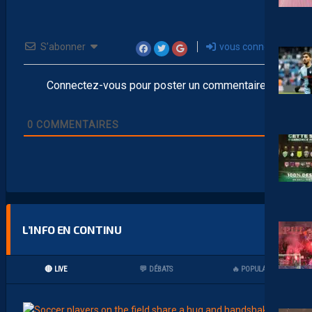
AP TV
MÉDIAS
S’abonner
vous connecter
APSHOW #31 EN MODE AFTER! REPLAY
DISPONIBLE SUR TOUTES LES PLATEFORMES.
15 MARS 2026
Connectez-vous pour poster un commentaire
0
COMMENTAIRES
AP TV
MÉDIAS
APSHOW #30 , REPLAY DISPO SUR TOUTES LES
PLATEFORMES! DEBRIEF NANCY-MHSC.
11 MARS 2026
AP TV
MÉDIAS
L’INFO EN CONTINU
REPLAY APSHOW #29 DISPO! JEAN-BAPTISTE
DURAND INVITÉ SPÉCIAL! DÉBRIEF MHSC-REIMS.
4 MARS 2026
🔴 LIVE
💬 DÉBATS
🔥 POPULAIRES