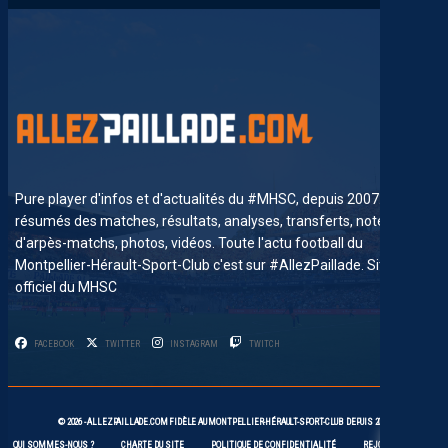
Pure player d'infos et d'actualités du #MHSC, depuis 2007. News,
résumés des matches, résultats, analyses, transferts, notes
d'arpès-matchs, photos, vidéos. Toute l'actu football du
Montpellier-Hérault-Sport-Club c'est sur #AllezPaillade. Site non-
officiel du MHSC
FACEBOOK
TWITTER
INSTAGRAM
TWITCH
© 2026 -
ALLEZPAILLADE.COM
FIDÈLE AU
MONTPELLIER-HÉRAULT-SPORT-CLUB
DEPUIS 2007
QUI SOMMES-NOUS ?
CHARTE DU SITE
POLITIQUE DE CONFIDENTIALITÉ
REJOIGNEZ-NOUS !