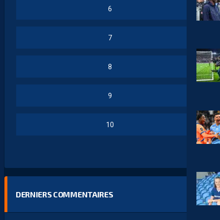
6
7
8
9
10
DERNIERS COMMENTAIRES