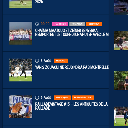
2026
00:00
FÉMININES
FORMATION
SÉLECTION
CHAÏMA MAATOUG ET ZEÏNEB BENYEBKA
REMPORTENT LE TOURNOI UNAF U17F AVEC LE MAROC
6 Août
MERCATO
YANIS ZOUAOUI NE REJOINDRA PAS MONTPELLIER…
6 Août
CHRONIQUES
PAILLADEVINTAGE
PAILLADEVINTAGE #15 – LES ANTIQUITÉS DE LA
PAILLADE