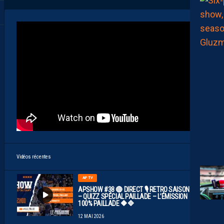
25 FÉVRIER 2026
AP TV
MÉDIAS
RETROUVEZ LE REPLAY DU APSHOW #15 SUR
TOUTES LES PLATEFORMES!
19 NOVEMBRE 2025
AP TV
MÉDIAS
LE REPLAY DU APSHOW #14 EST DISPO SUR
TOUTES LES PLATEFORMES!
13 NOVEMBRE 2025
Vidéos récentes
AP TV
APSHOW #38 🔴 DIRECT 🎙️ RETRO SAISON 25/26
– QUIZZ SPÉCIAL PAILLADE – L’ÉMISSION
100% PAILLADE 🔶🔷
12 MAI 2026