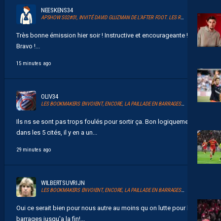
NEESKENS34
APSHOW S02#01, INVITÉ DAVID GLUZMAN DE L’AFTER FOOT. LES REPLAYS SONT DISPOS.
Très bonne émission hier soir ! Instructive et encourageante !
Bravo !...
15 minutes ago
OLIV34
LES BOOKMAKERS ENVOIENT, ENCORE, LA PAILLADE EN BARRAGES D’ACCESSION À LA LIGUE 1
Ils ns se sont pas trops foulés pour sortir ça. Bon logiquement
dans les 5 cités, il y en a un...
29 minutes ago
WILBERTSUVRIJN
LES BOOKMAKERS ENVOIENT, ENCORE, LA PAILLADE EN BARRAGES D’ACCESSION À LA LIGUE 1
Oui ce serait bien pour nous autre au moins qu on lutte pour les
barrages jusqu'a la fin!...