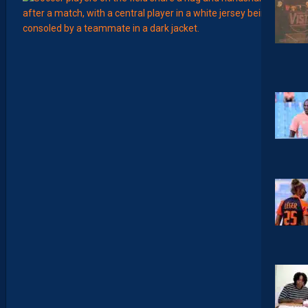
12:00
AP TV
MÉDIAS
MERCA
REPLAY APSHOW #28 DISPO SUR TOUTES LES
PLATEFORMES ! DEBRIEF RODEZ-MHSC ET
T
DOSSIER TÉJI SAVANIER!
É
J
25 FÉVRIER 2026
I
S
A
V
A
AP TV
MÉDIAS
N
I
RETROUVEZ LE REPLAY DU APSHOW #15 SUR
E
TOUTES LES PLATEFORMES!
R
,
19 NOVEMBRE 2025
B
R
Y
A
N
AP TV
MÉDIAS
T
LE REPLAY DU APSHOW #14 EST DISPO SUR
E
TOUTES LES PLATEFORMES!
I
X
13 NOVEMBRE 2025
E
I
R
A
…
L
E