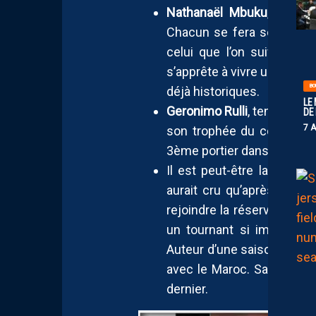
Nathanaël Mbuku
, faut-
Chacun se fera son avis s
celui que l’on suivra le 
s’apprête à vivre une sacr
BO
déjà historiques.
LE
Geronimo Rulli
, tenant du 
DE
7 
son trophée du côté de l’
3ème portier dans cette lis
Il est peut-être la surpri
aurait cru qu’après son d
rejoindre la réserve de l’A
un tournant si important
Auteur d’une saison majeu
avec le Maroc. Sa premiè
dernier.