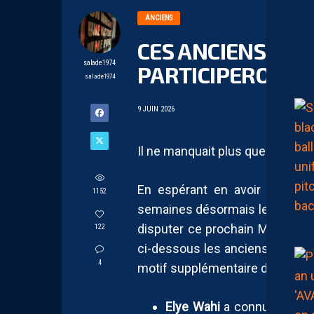
ANCIENS
CES ANCIENS PAI
salade1974
PARTICIPERONT 
salade1974
9 JUIN 2026
Il ne manquait plus que quelques
En espérant en avoir oublié 
1152
semaines désormais les sélect
disputer ce prochain Mondial q
122
ci-dessous les anciens Pailladi
4
motif supplémentaire de ne rat
Elye Wahi
a connu une véri