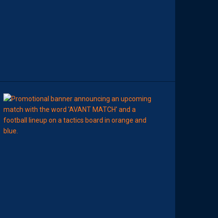
A
R
E
N
C
O
N
T
R
E
00:00
MHSC-DFCO
N
O
T
R
E
C
O
M
P
O
P
R
O
B