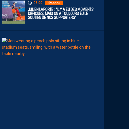
08:00
TÉMOIGNAGE
JULIEN LAPORTE : “IL Y A EU DES MOMENTS
DIFFICILES, MAIS ON A TOUJOURS EU LE
SOUTIEN DE NOS SUPPORTERS”
07:00
MHSC-DFCO
Q
U
I
D
D
E
L
A
C
H
A
L
E
U
R
?
D
U