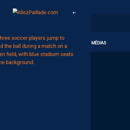
LIGUE 2
CLUB
MÉDIAS
MHSC-DFCO
MAMADOU
CAMARA:
“JE
NE
VEUX
PAS
PARAITRE
PRÉTENTIEUX,
MAIS
LE
MHSC
EST
UN
CLUB
DE
LIGUE
1”
AUJOURD'HUI
à