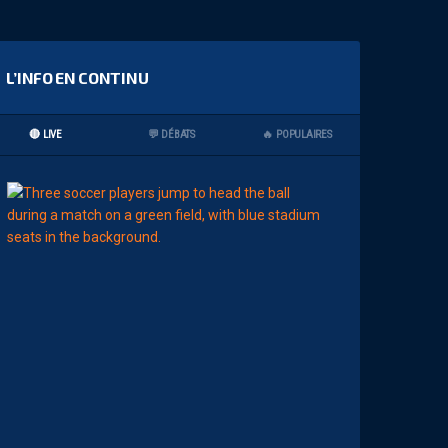
L’INFO EN CONTINU
🔴 LIVE
💬 DÉBATS
🔥 POPULAIRES
09:00
LIGUE 2
MHSC-DFCO
M
A
M
A
D
O
U
C
A
M
A
R
A