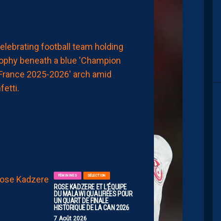
2026
MHSC-DFCO
MÉFIANCE
DE
RIGUEUR
FACE
À
UN
PROMU
AMBITIEUX
7
Août
2026
FÉMININES
SÉLECTION
ROSE KADZERE ET L’ÉQUIPE
DU MALAWI QUALIFIÉES POUR
UN QUART DE FINALE
HISTORIQUE DE LA CAN 2026
7 Août 2026