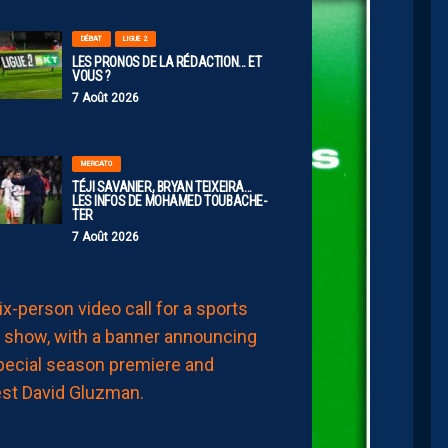
DÉBAT
LIGUE 2
LES PRONOS DE LA RÉDACTION… ET
VOUS ?
7 Août 2026
MERCATO
TÉJI SAVANIER, BRYAN TEIXEIRA…
LES INFOS DE MOHAMED TOUBACHE-
TER
7 Août 2026
AP TV
MÉDIAS
APSHOW
S02#01,
INVITÉ
DAVID
GLUZMAN
DE
L’AFTER
FOOT.