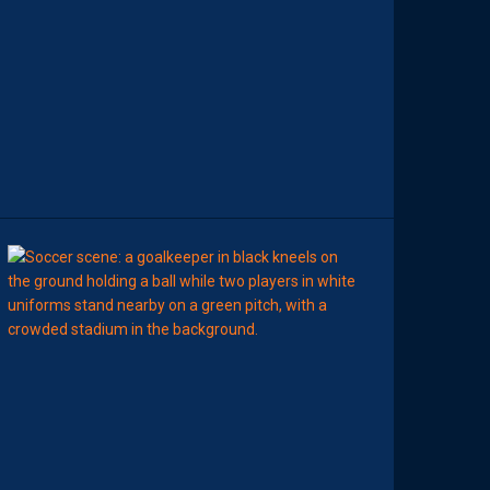
R
I
S
E
S
E
S
S
U
J
E
T
S
00:02
MHSC-DFCO
L
’
A
R
B
I
T
R
E
D
E
L