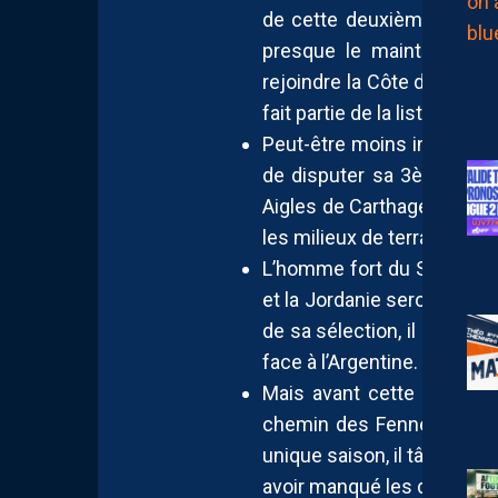
de cette deuxième partie d
presque le maintien aux 
rejoindre la Côte d’Ivoire 
fait partie de la liste des
Peut-être moins indispensa
de disputer sa 3ème sai
Aigles de Carthage. Là aus
les milieux de terrain que 
L’homme fort du Stade Re
et la Jordanie seront l’un
de sa sélection, il a forc
face à l’Argentine.
Mais avant cette oppositio
chemin des Fennecs de
unique saison, il tâchera 
avoir manqué les deux der