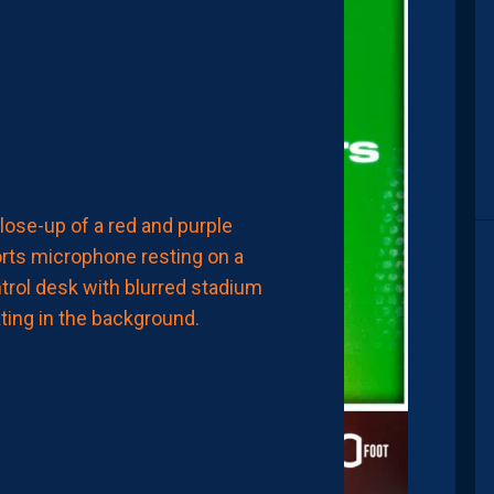
LES
REPLAYS
SONT
DISPOS.
7
Août
2026
FINANCES
LES
BOOKMAKERS
ENVOIENT,
ENCORE,
LA
PAILLADE
EN
BARRAGES
D’ACCESSION
À
LA
LIGUE
1
7
Août