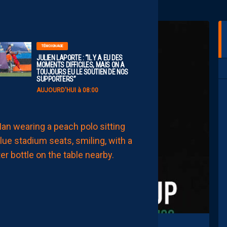
09:00
TÉMOIGNAGE
JULIEN LAPORTE : “IL Y A EU DES
MOMENTS DIFFICILES, MAIS ON A
TOUJOURS EU LE SOUTIEN DE NOS
SUPPORTERS”
AUJOURD'HUI à 08:00
MHSC-DFCO
QUID
DE
LA
CHALEUR
?
DU
PROMU
DIJONNAIS
?
ZOUMANA
CAMARA
MAITRISE
SES