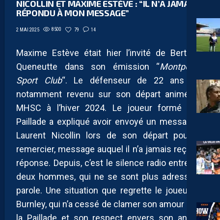
NICOLLIN ET MAXIME ESTÈVE : “IL N’A JAMAIS
RÉPONDU À MON MESSAGE”
8500
79
14
2 MAI 2025
Maxime Estève était hier l’invité de Bertrand
Queneutte dans son émission “
Montpellier
Sport Club
“. Le défenseur de 22 ans est
notamment revenu sur son départ animé du
MHSC à l’hiver 2024. Le joueur formé à la
Paillade a expliqué avoir envoyé un message à
Laurent Nicollin lors de son départ pour le
remercier, message auquel il n’a jamais reçu de
réponse. Depuis, c’est le silence radio entre les
deux hommes, qui ne se sont plus adressé la
parole. Une situation que regrette le joueur de
Burnley, qui n’a cessé de clamer son amour pour
la Paillade et son respect envers son ancien