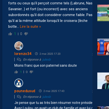
forts ou ceux qu’il perçoit comme tels (Labrune, Nasser,
Savanier…) et fort (ou incorrect) avec ses anciens
subordonnés qu’il doit considérer comme faible. Pas sûr
qu’il ai la même attitude lorsqu’il le croisera (lèche
botte
…
Lire la suite »
1
0
lorenzo34
2 mai 2025 17:20
En réponse à
julesb
Moins franc que son paternel sans doute
1
0
pounedusud
2 mai 2025 17:43
En réponse à
julesb
Je pense que tu as très bien résumer notre président
Avec Loulou, on avait un club de famille et avec lui c’est