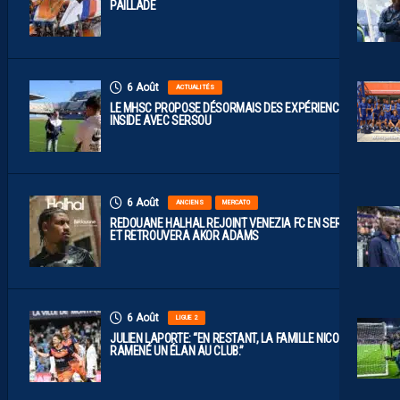
PAILLADE
6 Août
ACTUALITÉS
LE MHSC PROPOSE DÉSORMAIS DES EXPÉRIENCES
INSIDE AVEC SERSOU
6 Août
ANCIENS
MERCATO
REDOUANE HALHAL REJOINT VENEZIA FC EN SERIE A
ET RETROUVERA AKOR ADAMS
6 Août
LIGUE 2
JULIEN LAPORTE: “EN RESTANT, LA FAMILLE NICOLLIN A
RAMENÉ UN ÉLAN AU CLUB.”