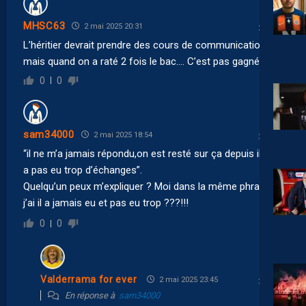
MHSC63
2 mai 2025 20:31
L’héritier devrait prendre des cours de communication,
mais quand on a raté 2 fois le bac…. C’est pas gagné 😭
0
0
sam34000
2 mai 2025 18:54
“il ne m’a jamais répondu,on est resté sur ça depuis il n’y
a pas eu trop d’échanges”.
Quelqu’un peux m’expliquer ? Moi dans la même phrase
j’ai il a jamais eu et pas eu trop ???!!!
0
0
Valderrama for ever
2 mai 2025 23:45
En réponse à
sam34000