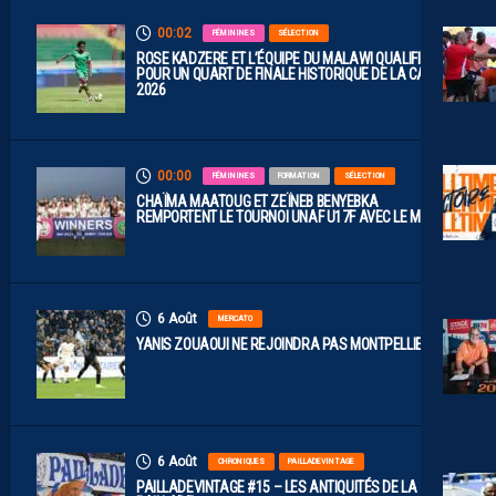
00:02
FÉMININES
SÉLECTION
ROSE KADZERE ET L’ÉQUIPE DU MALAWI QUALIFIÉES
POUR UN QUART DE FINALE HISTORIQUE DE LA CAN
2026
00:00
FÉMININES
FORMATION
SÉLECTION
CHAÏMA MAATOUG ET ZEÏNEB BENYEBKA
REMPORTENT LE TOURNOI UNAF U17F AVEC LE MAROC
6 Août
MERCATO
YANIS ZOUAOUI NE REJOINDRA PAS MONTPELLIER…
6 Août
CHRONIQUES
PAILLADEVINTAGE
PAILLADEVINTAGE #15 – LES ANTIQUITÉS DE LA