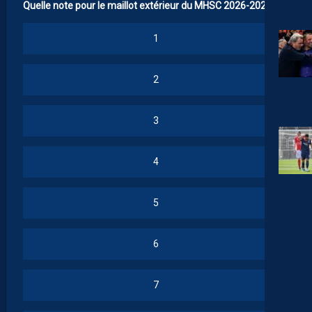
Quelle note pour le maillot extérieur du MHSC 2026-2027 ?
1
2
3
4
5
6
7