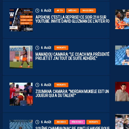
6 Août
AP TV
MÉDIAS
MHSC-DFCO
APSHOW, C’EST LA REPRISE! CE SOIR 21H SUR
YOUTUBE. INVITÉ DAVID GLUZMAN DE L’AFTER FOOT.
6 Août
MERCATO
MAMADOU CAMARA: “LE COACH M’A PRÉSENTÉ LE
PROJET ET J’AI TOUT DE SUITE ADHÉRÉ.”
6 Août
MERCATO
ZOUMANA CAMARA: “NORDAN MUKIELE EST UN
JOUEUR QUI A DU TALENT”
6 Août
ANCIENS
FÉMININES
MERCATO
SOLÈNE CHAMPAGNAC REJOINT LE HAVRE POUR UN