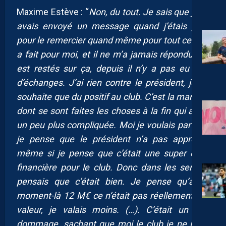
Maxime Estève : “
Non, du tout. Je sais que je lui
avais envoyé un message quand j’étais parti
pour le remercier quand même pour tout ce qu’il
a fait pour moi, et il ne m’a jamais répondu. On
est restés sur ça, depuis il n’y a pas eu trop
d’échanges. J’ai rien contre le président, je ne
souhaite que du positif au club. C’est la manière
dont se sont faites les choses à la fin qui a été
un peu plus compliquée. Moi je voulais partir et
je pense que le président n’a pas apprécié,
même si je pense que c’était une super offre
financière pour le club. Donc dans les sens je
pensais que c’était bien. Je pense qu’à ce
moment-là 12 M€ ce n’était pas réellement ma
valeur, je valais moins. (…). C’était un peu
dommage, sachant que moi le club je ne lui ai