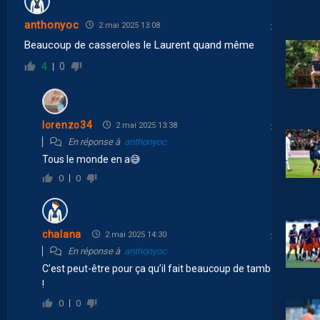
anthonyoc
2 mai 2025 13:08
Beaucoup de casseroles le Laurent quand même
4
0
lorenzo34
2 mai 2025 13:38
En réponse à
anthonyoc
Tous le monde en a😅
0
0
chalana
2 mai 2025 14:30
En réponse à
anthonyoc
C’est peut-être pour ça qu’il fait beaucoup de tambouille
!
0
0