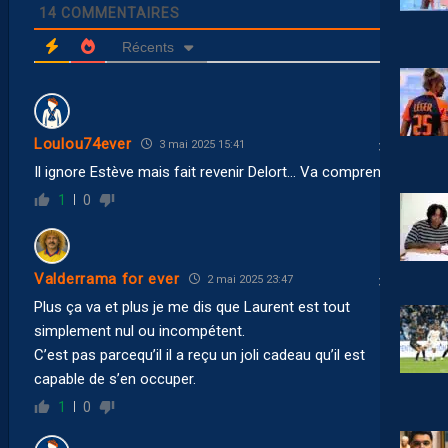
14
COMMENTAIRES
Récents
Loulou74ever
3 mai 2025 15:41
Il ignore Estève mais fait revenir Delort… Va comprendre
1
0
Valderrama for ever
2 mai 2025 23:47
Plus ça va et plus je me dis que Laurent est tout
simplement nul ou incompétent.
C’est pas parcequ’il il a reçu un joli cadeau qu’il est
capable de s’en occuper.
1
0