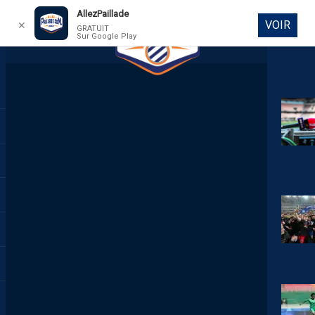
AllezPaillade
VOIR
✕
GRATUIT
Sur Google Play
DIRECT